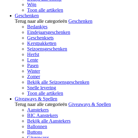
Wijn
Toon alle artikelen
Geschenken
Terug naar alle categorieën
Geschenken
Bedankjes
Eindejaarsgeschenken
Geschenksets
Kerstpakketten
Seizoensgeschenken
Herfst
Lente
Pasen
Winter
Zomer
Bekijk alle Seizoensgeschenken
Snelle levering
Toon alle artikelen
Giveaways & Spellen
Terug naar alle categorieën
Giveaways & Spellen
Aanstekers
BIC Aanstekers
Bekijk alle Aanstekers
Ballonnen
Buttons
Giveaways