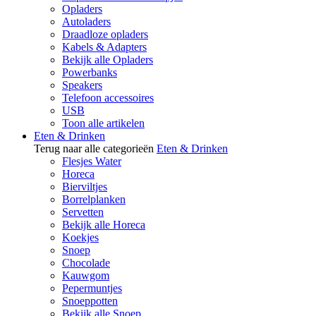
Opladers
Autoladers
Draadloze opladers
Kabels & Adapters
Bekijk alle Opladers
Powerbanks
Speakers
Telefoon accessoires
USB
Toon alle artikelen
Eten & Drinken
Terug naar alle categorieën
Eten & Drinken
Flesjes Water
Horeca
Bierviltjes
Borrelplanken
Servetten
Bekijk alle Horeca
Koekjes
Snoep
Chocolade
Kauwgom
Pepermuntjes
Snoeppotten
Bekijk alle Snoep