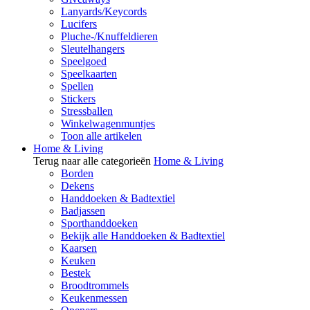
Lanyards/Keycords
Lucifers
Pluche-/Knuffeldieren
Sleutelhangers
Speelgoed
Speelkaarten
Spellen
Stickers
Stressballen
Winkelwagenmuntjes
Toon alle artikelen
Home & Living
Terug naar alle categorieën
Home & Living
Borden
Dekens
Handdoeken & Badtextiel
Badjassen
Sporthanddoeken
Bekijk alle Handdoeken & Badtextiel
Kaarsen
Keuken
Bestek
Broodtrommels
Keukenmessen