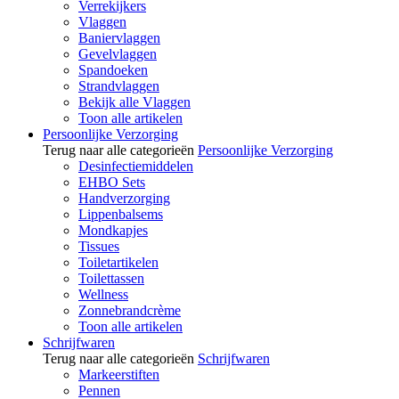
Verrekijkers
Vlaggen
Baniervlaggen
Gevelvlaggen
Spandoeken
Strandvlaggen
Bekijk alle Vlaggen
Toon alle artikelen
Persoonlijke Verzorging
Terug naar alle categorieën
Persoonlijke Verzorging
Desinfectiemiddelen
EHBO Sets
Handverzorging
Lippenbalsems
Mondkapjes
Tissues
Toiletartikelen
Toilettassen
Wellness
Zonnebrandcrème
Toon alle artikelen
Schrijfwaren
Terug naar alle categorieën
Schrijfwaren
Markeerstiften
Pennen