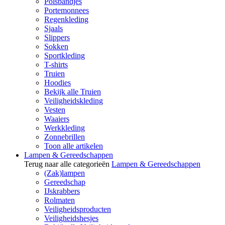
Polsbandjes
Portemonnees
Regenkleding
Sjaals
Slippers
Sokken
Sportkleding
T-shirts
Truien
Hoodies
Bekijk alle Truien
Veiligheidskleding
Vesten
Waaiers
Werkkleding
Zonnebrillen
Toon alle artikelen
Lampen & Gereedschappen
Terug naar alle categorieën
Lampen & Gereedschappen
(Zak)lampen
Gereedschap
IJskrabbers
Rolmaten
Veiligheidsproducten
Veiligheidshesjes