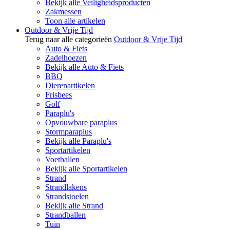
Bekijk alle Veiligheidsproducten
Zakmessen
Toon alle artikelen
Outdoor & Vrije Tijd
Terug naar alle categorieën
Outdoor & Vrije Tijd
Auto & Fiets
Zadelhoezen
Bekijk alle Auto & Fiets
BBQ
Dierenartikelen
Frisbees
Golf
Paraplu's
Opvouwbare paraplus
Stormparaplus
Bekijk alle Paraplu's
Sportartikelen
Voetballen
Bekijk alle Sportartikelen
Strand
Strandlakens
Strandstoelen
Bekijk alle Strand
Strandballen
Tuin