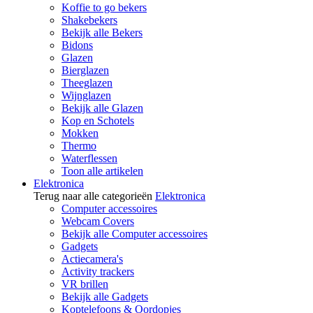
Koffie to go bekers
Shakebekers
Bekijk alle Bekers
Bidons
Glazen
Bierglazen
Theeglazen
Wijnglazen
Bekijk alle Glazen
Kop en Schotels
Mokken
Thermo
Waterflessen
Toon alle artikelen
Elektronica
Terug naar alle categorieën
Elektronica
Computer accessoires
Webcam Covers
Bekijk alle Computer accessoires
Gadgets
Actiecamera's
Activity trackers
VR brillen
Bekijk alle Gadgets
Koptelefoons & Oordopjes