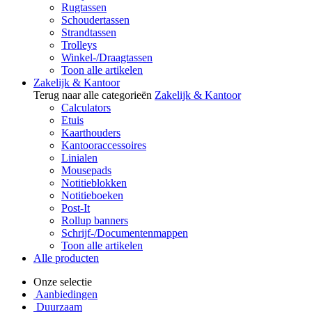
Rugtassen
Schoudertassen
Strandtassen
Trolleys
Winkel-/Draagtassen
Toon alle artikelen
Zakelijk & Kantoor
Terug naar alle categorieën
Zakelijk & Kantoor
Calculators
Etuis
Kaarthouders
Kantooraccessoires
Linialen
Mousepads
Notitieblokken
Notitieboeken
Post-It
Rollup banners
Schrijf-/Documentenmappen
Toon alle artikelen
Alle producten
Onze selectie
Aanbiedingen
Duurzaam