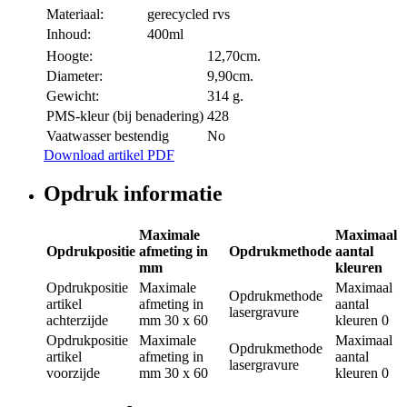
Materiaal:
gerecycled rvs
Inhoud:
400ml
Hoogte:
12,70cm.
Diameter:
9,90cm.
Gewicht:
314 g.
PMS-kleur (bij benadering)
428
Vaatwasser bestendig
No
Download artikel PDF
Opdruk informatie
Maximale
Maximaal
Opdrukpositie
afmeting in
Opdrukmethode
aantal
mm
kleuren
Opdrukpositie
Maximale
Maximaal
Opdrukmethode
artikel
afmeting in
aantal
lasergravure
achterzijde
mm
30 x 60
kleuren
0
Opdrukpositie
Maximale
Maximaal
Opdrukmethode
artikel
afmeting in
aantal
lasergravure
voorzijde
mm
30 x 60
kleuren
0