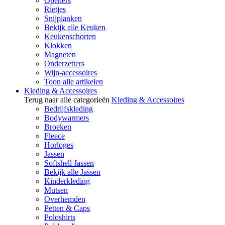
Openers
Rietjes
Snijplanken
Bekijk alle Keuken
Keukenschorten
Klokken
Magneten
Onderzetters
Wijn-accessoires
Toon alle artikelen
Kleding & Accessoires
Terug naar alle categorieën
Kleding & Accessoires
Bedrijfskleding
Bodywarmers
Broeken
Fleece
Horloges
Jassen
Softshell Jassen
Bekijk alle Jassen
Kinderkleding
Mutsen
Overhemden
Petten & Caps
Poloshirts