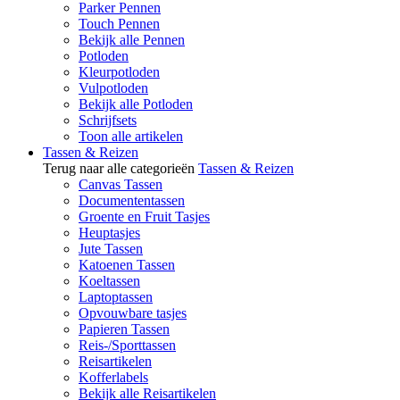
Parker Pennen
Touch Pennen
Bekijk alle Pennen
Potloden
Kleurpotloden
Vulpotloden
Bekijk alle Potloden
Schrijfsets
Toon alle artikelen
Tassen & Reizen
Terug naar alle categorieën
Tassen & Reizen
Canvas Tassen
Documententassen
Groente en Fruit Tasjes
Heuptasjes
Jute Tassen
Katoenen Tassen
Koeltassen
Laptoptassen
Opvouwbare tasjes
Papieren Tassen
Reis-/Sporttassen
Reisartikelen
Kofferlabels
Bekijk alle Reisartikelen