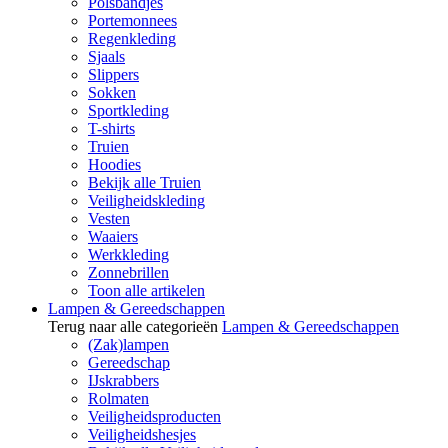
Polsbandjes
Portemonnees
Regenkleding
Sjaals
Slippers
Sokken
Sportkleding
T-shirts
Truien
Hoodies
Bekijk alle Truien
Veiligheidskleding
Vesten
Waaiers
Werkkleding
Zonnebrillen
Toon alle artikelen
Lampen & Gereedschappen
Terug naar alle categorieën
Lampen & Gereedschappen
(Zak)lampen
Gereedschap
IJskrabbers
Rolmaten
Veiligheidsproducten
Veiligheidshesjes