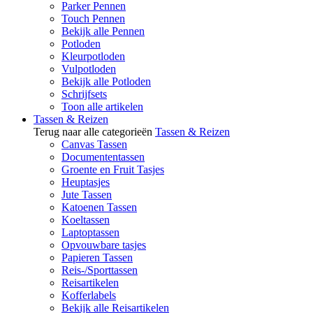
Parker Pennen
Touch Pennen
Bekijk alle Pennen
Potloden
Kleurpotloden
Vulpotloden
Bekijk alle Potloden
Schrijfsets
Toon alle artikelen
Tassen & Reizen
Terug naar alle categorieën
Tassen & Reizen
Canvas Tassen
Documententassen
Groente en Fruit Tasjes
Heuptasjes
Jute Tassen
Katoenen Tassen
Koeltassen
Laptoptassen
Opvouwbare tasjes
Papieren Tassen
Reis-/Sporttassen
Reisartikelen
Kofferlabels
Bekijk alle Reisartikelen