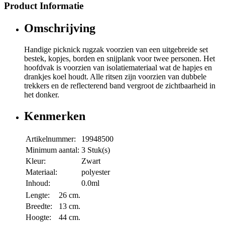
Product Informatie
Omschrijving
Handige picknick rugzak voorzien van een uitgebreide set
bestek, kopjes, borden en snijplank voor twee personen. Het
hoofdvak is voorzien van isolatiemateriaal wat de hapjes en
drankjes koel houdt. Alle ritsen zijn voorzien van dubbele
trekkers en de reflecterend band vergroot de zichtbaarheid in
het donker.
Kenmerken
Artikelnummer:
19948500
Minimum aantal:
3 Stuk(s)
Kleur:
Zwart
Materiaal:
polyester
Inhoud:
0.0ml
Lengte:
26 cm.
Breedte:
13 cm.
Hoogte:
44 cm.