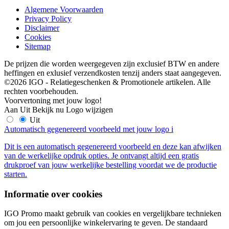
Algemene Voorwaarden
Privacy Policy
Disclaimer
Cookies
Sitemap
De prijzen die worden weergegeven zijn exclusief BTW en andere
heffingen en exlusief verzendkosten tenzij anders staat aangegeven.
©2026 IGO - Relatiegeschenken & Promotionele artikelen. Alle
rechten voorbehouden.
Voorvertoning met jouw logo!
Aan
Uit
Bekijk nu
Logo wijzigen
Uit
Automatisch gegenereerd voorbeeld met jouw logo
i
Dit is een automatisch gegenereerd voorbeeld en deze kan afwijken
van de werkelijke opdruk opties. Je ontvangt altijd een gratis
drukproef van jouw werkelijke bestelling voordat we de productie
starten.
Informatie over cookies
IGO Promo maakt gebruik van cookies en vergelijkbare technieken
om jou een persoonlijke winkelervaring te geven. De standaard