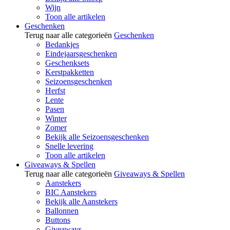
Wijn
Toon alle artikelen
Geschenken
Terug naar alle categorieën
Geschenken
Bedankjes
Eindejaarsgeschenken
Geschenksets
Kerstpakketten
Seizoensgeschenken
Herfst
Lente
Pasen
Winter
Zomer
Bekijk alle Seizoensgeschenken
Snelle levering
Toon alle artikelen
Giveaways & Spellen
Terug naar alle categorieën
Giveaways & Spellen
Aanstekers
BIC Aanstekers
Bekijk alle Aanstekers
Ballonnen
Buttons
Giveaways