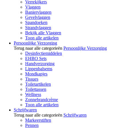
Verrekijkers
Vlaggen
Baniervlaggen
Gevelvlaggen
Spandoeken
Strandvlaggen
Bekijk alle Vlaggen
Toon alle artikelen
Persoonlijke Verzorging
Terug naar alle categorieën
Persoonlijke Verzorging
Desinfectiemiddelen
EHBO Sets
Handverzorging
Lippenbalsems
Mondkapjes
Tissues
Toiletartikelen
Toilettassen
Wellness
Zonnebrandcrème
Toon alle artikelen
Schrijfwaren
Terug naar alle categorieën
Schrijfwaren
Markeerstiften
Pennen