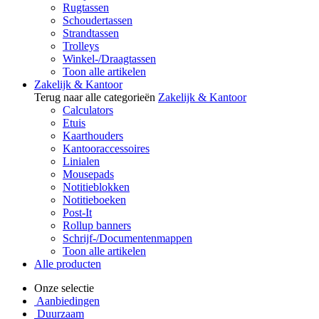
Rugtassen
Schoudertassen
Strandtassen
Trolleys
Winkel-/Draagtassen
Toon alle artikelen
Zakelijk & Kantoor
Terug naar alle categorieën
Zakelijk & Kantoor
Calculators
Etuis
Kaarthouders
Kantooraccessoires
Linialen
Mousepads
Notitieblokken
Notitieboeken
Post-It
Rollup banners
Schrijf-/Documentenmappen
Toon alle artikelen
Alle producten
Onze selectie
Aanbiedingen
Duurzaam