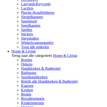
Lanyards/Keycords
Lucifers
Pluche-/Knuffeldieren
Sleutelhangers
Speelgoed
Speelkaarten
Spellen
Stickers
Stressballen
Winkelwagenmuntjes
Toon alle artikelen
Home & Living
Terug naar alle categorieën
Home & Living
Borden
Dekens
Handdoeken & Badtextiel
Badjassen
Sporthanddoeken
Bekijk alle Handdoeken & Badtextiel
Kaarsen
Keuken
Bestek
Broodtrommels
Keukenmessen