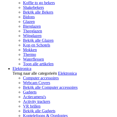
Koffie to go bekers
Shakebekers
Bekijk alle Bekers
Bidons
Glazen
Bierglazen
Theeglazen
Wijnglazen
Bekijk alle Glazen
Kop en Schotels
Mokken
Thermo
Waterflessen
Toon alle artikelen
Elektronica
Terug naar alle categorieën
Elektronica
Computer accessoires
Webcam Covers
Bekijk alle Computer accessoires
Gadgets
Actiecamera's
Activity trackers
VR brillen
Bekijk alle Gadgets
Koptelefoons & Oordopjes