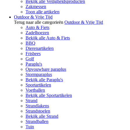
Bekijk alle Veiligheidsproducten
Zakmessen
Toon alle artikelen
Outdoor & Vrije Tijd
Terug naar alle categorieën
Outdoor & Vrije Tijd
Auto & Fiets
Zadelhoezen
Bekijk alle Auto & Fiets
BBQ
Dierenartikelen
Frisbees
Golf
Paraplu's
Opvouwbare paraplus
Stormparaplus
Bekijk alle Paraplu's
Sportartikelen
Voetballen
Bekijk alle Sportartikelen
Strand
Strandlakens
Strandstoelen
Bekijk alle Strand
Strandballen
Tuin