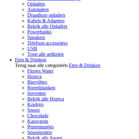
Opladers
Autoladers
Draadloze opladers
Kabels & Adapters
Bekijk alle Opladers
Powerbanks
Speakers
Telefoon accessoires
USB
Toon alle artikelen
Eten & Drinken
Terug naar alle categorieën
Eten & Drinken
Flesjes Water
Horeca
Bierviltjes
Borrelplanken
Servetten
Bekijk alle Horeca
Koekjes
Snoep
Chocolade
Kauwgom
Pepermuntjes
Snoeppotten
Bekijk alle Snoep