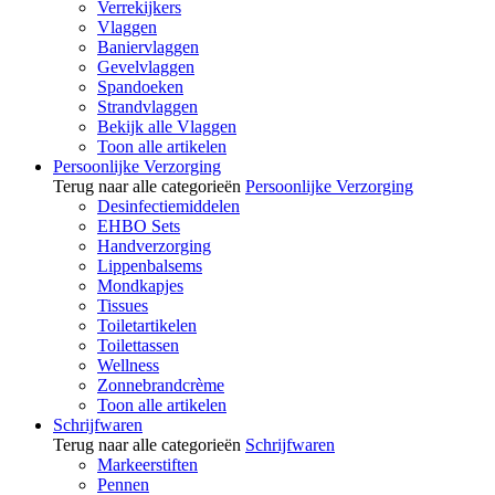
Verrekijkers
Vlaggen
Baniervlaggen
Gevelvlaggen
Spandoeken
Strandvlaggen
Bekijk alle Vlaggen
Toon alle artikelen
Persoonlijke Verzorging
Terug naar alle categorieën
Persoonlijke Verzorging
Desinfectiemiddelen
EHBO Sets
Handverzorging
Lippenbalsems
Mondkapjes
Tissues
Toiletartikelen
Toilettassen
Wellness
Zonnebrandcrème
Toon alle artikelen
Schrijfwaren
Terug naar alle categorieën
Schrijfwaren
Markeerstiften
Pennen