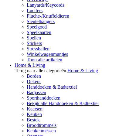
Lanyards/Keycords
Lucifers
Pluche-/Knuffeldieren
Sleutelhangers
Speelgoed
Speelkaarten
Spellen
Stickers
Stressballen
Winkelwagenmuntjes
Toon alle artikelen
Home & Living
Terug naar alle categorieën
Home & Living
Borden
Dekens
Handdoeken & Badtextiel
Badjassen
Sporthanddoeken
Bekijk alle Handdoeken & Badtextiel
Kaarsen
Keuken
Bestek
Broodtrommels
Keukenmessen