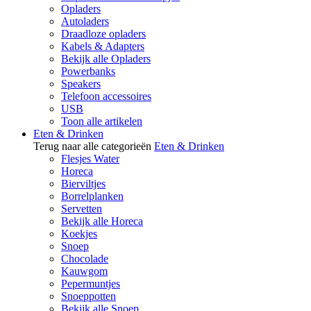
Opladers
Autoladers
Draadloze opladers
Kabels & Adapters
Bekijk alle Opladers
Powerbanks
Speakers
Telefoon accessoires
USB
Toon alle artikelen
Eten & Drinken
Terug naar alle categorieën
Eten & Drinken
Flesjes Water
Horeca
Bierviltjes
Borrelplanken
Servetten
Bekijk alle Horeca
Koekjes
Snoep
Chocolade
Kauwgom
Pepermuntjes
Snoeppotten
Bekijk alle Snoep