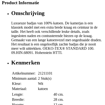
Product Informatie
Omschrijving
Luxueuze badjas van 100% katoen. De kamerjas is een
klassiek model met een extra brede kraag en ceintuur in de
taille. Het heeft ook verschillende leuke details, zoals
ingesloten naden en contrasterende biezen op de kraag.
Gemaakt van een lange katoenvezel met ongedraaide draden.
Het resultaat is een ongelooflijk zachte badjas die je nooit
meer wilt uittrekken. OEKO-TEX® STANDARD 100.
09.HIN.68091. Hohenstein HTTI.
Kenmerken
Artikelnummer:
21211101
Minimum aantal:
2 Stuk(s)
Kleur:
Wit
Materiaal:
katoen
Lengte:
40 cm.
Breedte:
28 cm.
Hoogte:
12 cm.