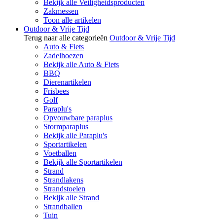
Bekijk alle Veiligheidsproducten
Zakmessen
Toon alle artikelen
Outdoor & Vrije Tijd
Terug naar alle categorieën
Outdoor & Vrije Tijd
Auto & Fiets
Zadelhoezen
Bekijk alle Auto & Fiets
BBQ
Dierenartikelen
Frisbees
Golf
Paraplu's
Opvouwbare paraplus
Stormparaplus
Bekijk alle Paraplu's
Sportartikelen
Voetballen
Bekijk alle Sportartikelen
Strand
Strandlakens
Strandstoelen
Bekijk alle Strand
Strandballen
Tuin