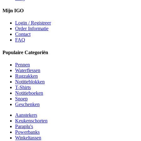
Mijn IGO
Login / Registreer
Order Informatie
Contact
FAQ
Populaire Categoriën
Pennen
Waterflessen
Rugzakken
Notitieblokken
T-Shirts
Notitieboeken
Snoep
Geschenken
Aanstekers
Keukenschorten
Paraplu's
Powerbanks
Winkeltassen