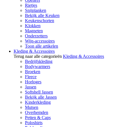
Openers
Rietjes
Snijplanken
Bekijk alle Keuken
Keukenschorten
Klokken
Magneten
Onderzetters
Wijn-accessoires
Toon alle artikelen
Kleding & Accessoires
Terug naar alle categorieën
Kleding & Accessoires
Bedrijfskleding
Bodywarmers
Broeken
Fleece
Horloges
Jassen
Softshell Jassen
Bekijk alle Jassen
Kinderkleding
Mutsen
Overhemden
Petten & Caps
Poloshirts