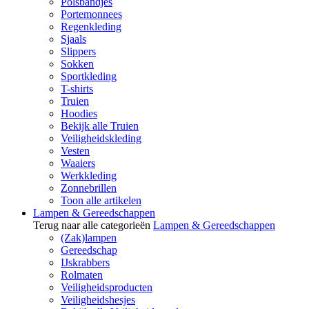
Polsbandjes
Portemonnees
Regenkleding
Sjaals
Slippers
Sokken
Sportkleding
T-shirts
Truien
Hoodies
Bekijk alle Truien
Veiligheidskleding
Vesten
Waaiers
Werkkleding
Zonnebrillen
Toon alle artikelen
Lampen & Gereedschappen
Terug naar alle categorieën
Lampen & Gereedschappen
(Zak)lampen
Gereedschap
IJskrabbers
Rolmaten
Veiligheidsproducten
Veiligheidshesjes