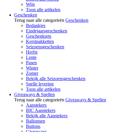
Wijn
Toon alle artikelen
Geschenken
Terug naar alle categorieën
Geschenken
Bedankjes
Eindejaarsgeschenken
Geschenksets
Kerstpakketten
Seizoensgeschenken
Herfst
Lente
Pasen
Winter
Zomer
Bekijk alle Seizoensgeschenken
Snelle levering
Toon alle artikelen
Giveaways & Spellen
Terug naar alle categorieën
Giveaways & Spellen
Aanstekers
BIC Aanstekers
Bekijk alle Aanstekers
Ballonnen
Buttons
Giveaways