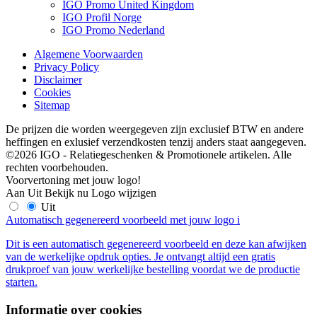
IGO Promo United Kingdom
IGO Profil Norge
IGO Promo Nederland
Algemene Voorwaarden
Privacy Policy
Disclaimer
Cookies
Sitemap
De prijzen die worden weergegeven zijn exclusief BTW en andere
heffingen en exlusief verzendkosten tenzij anders staat aangegeven.
©2026 IGO - Relatiegeschenken & Promotionele artikelen. Alle
rechten voorbehouden.
Voorvertoning met jouw logo!
Aan
Uit
Bekijk nu
Logo wijzigen
Uit
Automatisch gegenereerd voorbeeld met jouw logo
i
Dit is een automatisch gegenereerd voorbeeld en deze kan afwijken
van de werkelijke opdruk opties. Je ontvangt altijd een gratis
drukproef van jouw werkelijke bestelling voordat we de productie
starten.
Informatie over cookies