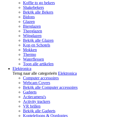
Koffie to go bekers
Shakebekers
Bekijk alle Bekers
Bidons
Glazen
Bierglazen
Theeglazen
Wijnglazen
Bekijk alle Glazen
Kop en Schotels
Mokken
Thermo
Waterflessen
Toon alle artikelen
Elektronica
Terug naar alle categorieën
Elektronica
Computer accessoires
Webcam Covers
Bekijk alle Computer accessoires
Gadgets
Actiecamera's
Activity trackers
VR brillen
Bekijk alle Gadgets
Koptelefoons & Oordopjes