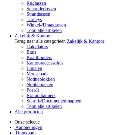
Rugtassen
Schoudertassen
Strandtassen
Trolleys
Winkel-/Draagtassen
Toon alle artikelen
Zakelijk & Kantoor
Terug naar alle categorieën
Zakelijk & Kantoor
Calculators
Etuis
Kaarthouders
Kantooraccessoires
Linialen
Mousepads
Notitieblokken
Notitieboeken
Post-It
Rollup banners
Schrijf-/Documentenmappen
Toon alle artikelen
Alle producten
Onze selectie
Aanbiedingen
Duurzaam