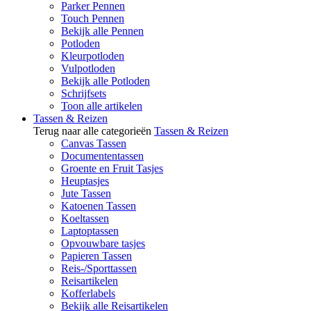
Parker Pennen
Touch Pennen
Bekijk alle Pennen
Potloden
Kleurpotloden
Vulpotloden
Bekijk alle Potloden
Schrijfsets
Toon alle artikelen
Tassen & Reizen
Terug naar alle categorieën
Tassen & Reizen
Canvas Tassen
Documententassen
Groente en Fruit Tasjes
Heuptasjes
Jute Tassen
Katoenen Tassen
Koeltassen
Laptoptassen
Opvouwbare tasjes
Papieren Tassen
Reis-/Sporttassen
Reisartikelen
Kofferlabels
Bekijk alle Reisartikelen