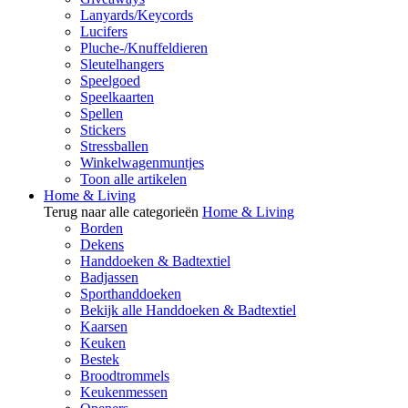
Lanyards/Keycords
Lucifers
Pluche-/Knuffeldieren
Sleutelhangers
Speelgoed
Speelkaarten
Spellen
Stickers
Stressballen
Winkelwagenmuntjes
Toon alle artikelen
Home & Living
Terug naar alle categorieën
Home & Living
Borden
Dekens
Handdoeken & Badtextiel
Badjassen
Sporthanddoeken
Bekijk alle Handdoeken & Badtextiel
Kaarsen
Keuken
Bestek
Broodtrommels
Keukenmessen