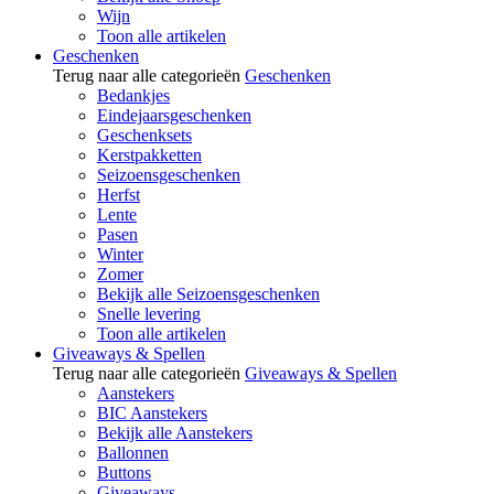
Wijn
Toon alle artikelen
Geschenken
Terug naar alle categorieën
Geschenken
Bedankjes
Eindejaarsgeschenken
Geschenksets
Kerstpakketten
Seizoensgeschenken
Herfst
Lente
Pasen
Winter
Zomer
Bekijk alle Seizoensgeschenken
Snelle levering
Toon alle artikelen
Giveaways & Spellen
Terug naar alle categorieën
Giveaways & Spellen
Aanstekers
BIC Aanstekers
Bekijk alle Aanstekers
Ballonnen
Buttons
Giveaways