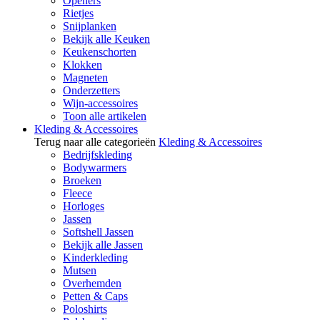
Openers
Rietjes
Snijplanken
Bekijk alle Keuken
Keukenschorten
Klokken
Magneten
Onderzetters
Wijn-accessoires
Toon alle artikelen
Kleding & Accessoires
Terug naar alle categorieën
Kleding & Accessoires
Bedrijfskleding
Bodywarmers
Broeken
Fleece
Horloges
Jassen
Softshell Jassen
Bekijk alle Jassen
Kinderkleding
Mutsen
Overhemden
Petten & Caps
Poloshirts