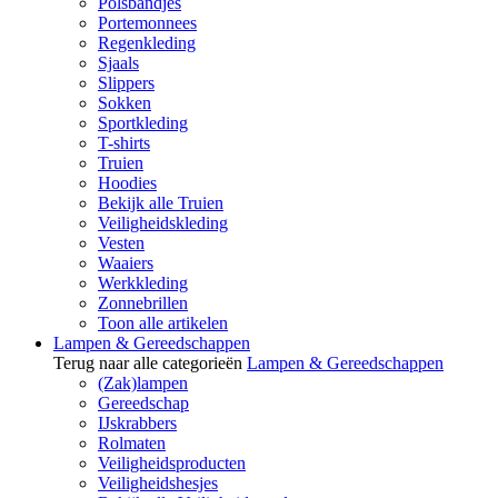
Polsbandjes
Portemonnees
Regenkleding
Sjaals
Slippers
Sokken
Sportkleding
T-shirts
Truien
Hoodies
Bekijk alle Truien
Veiligheidskleding
Vesten
Waaiers
Werkkleding
Zonnebrillen
Toon alle artikelen
Lampen & Gereedschappen
Terug naar alle categorieën
Lampen & Gereedschappen
(Zak)lampen
Gereedschap
IJskrabbers
Rolmaten
Veiligheidsproducten
Veiligheidshesjes