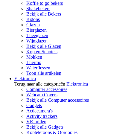
Koffie to go bekers
Shakebekers
Bekijk alle Bekers
Bidons
Glazen
Bierglazen
Theeglazen
Wijnglazen
Bekijk alle Glazen
Kop en Schotels
Mokken
Thermo
Waterflessen
Toon alle artikelen
Elektronica
Terug naar alle categorieën
Elektronica
Computer accessoires
Webcam Covers
Bekijk alle Computer accessoires
Gadgets
Actiecamera's
Activity trackers
VR brillen
Bekijk alle Gadgets
Koptelefoons & Oordopjes