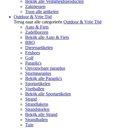
Bekijk alle Veiligheidsproducten
Zakmessen
Toon alle artikelen
Outdoor & Vrije Tijd
Terug naar alle categorieën
Outdoor & Vrije Tijd
Auto & Fiets
Zadelhoezen
Bekijk alle Auto & Fiets
BBQ
Dierenartikelen
Frisbees
Golf
Paraplu's
Opvouwbare paraplus
Stormparaplus
Bekijk alle Paraplu's
Sportartikelen
Voetballen
Bekijk alle Sportartikelen
Strand
Strandlakens
Strandstoelen
Bekijk alle Strand
Strandballen
Tuin