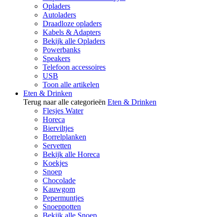
Opladers
Autoladers
Draadloze opladers
Kabels & Adapters
Bekijk alle Opladers
Powerbanks
Speakers
Telefoon accessoires
USB
Toon alle artikelen
Eten & Drinken
Terug naar alle categorieën
Eten & Drinken
Flesjes Water
Horeca
Bierviltjes
Borrelplanken
Servetten
Bekijk alle Horeca
Koekjes
Snoep
Chocolade
Kauwgom
Pepermuntjes
Snoeppotten
Bekijk alle Snoep