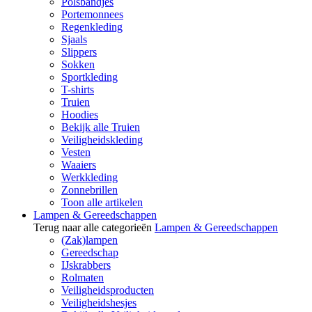
Polsbandjes
Portemonnees
Regenkleding
Sjaals
Slippers
Sokken
Sportkleding
T-shirts
Truien
Hoodies
Bekijk alle Truien
Veiligheidskleding
Vesten
Waaiers
Werkkleding
Zonnebrillen
Toon alle artikelen
Lampen & Gereedschappen
Terug naar alle categorieën
Lampen & Gereedschappen
(Zak)lampen
Gereedschap
IJskrabbers
Rolmaten
Veiligheidsproducten
Veiligheidshesjes