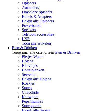
Opladers
Autoladers
Draadloze opladers
Kabels & Adapters
Bekijk alle Opladers
Powerbanks
Speakers
Telefoon accessoires
USB
Toon alle artikelen
Eten & Drinken
Terug naar alle categorieën
Eten & Drinken
Flesjes Water
Horeca
Bierviltjes
Borrelplanken
Servetten
Bekijk alle Horeca
Koekjes
Snoep
Chocolade
Kauwgom
Pepermuntjes
Snoeppotten
Bekijk alle Snoep