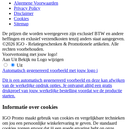
Algemene Voorwaarden
Privacy Policy
Disclaimer
Cookies
Sitemap
De prijzen die worden weergegeven zijn exclusief BTW en andere
heffingen en exlusief verzendkosten tenzij anders staat aangegeven.
©2026 IGO - Relatiegeschenken & Promotionele artikelen. Alle
rechten voorbehouden.
Voorvertoning met jouw logo!
Aan
Uit
Bekijk nu
Logo wijzigen
Uit
Automatisch gegenereerd voorbeeld met jouw logo
i
Dit is een automatisch gegenereerd voorbeeld en deze kan afwijken
van de werkelijke opdruk opties. Je ontvangt altijd een gratis
drukproef van jouw werkelijke bestelling voordat we de productie
starten.
Informatie over cookies
IGO Promo maakt gebruik van cookies en vergelijkbare technieken
om jou een persoonlijke winkelervaring te geven. De standaard
cookies zorgen ervoor dat jij een goede ervaring hebt op onze