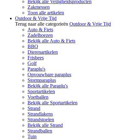
Bekijk alle Veiligheidsproducten
Zakmessen
Toon alle artikelen
Outdoor & Vrije Tijd
Terug naar alle categorieën
Outdoor & Vrije Tijd
Auto & Fiets
Zadelhoezen
Bekijk alle Auto & Fiets
BBQ
Dierenartikelen
Frisbees
Golf
Paraplu's
Opvouwbare paraplus
Stormparaplus
Bekijk alle Paraplu's
Sportartikelen
Voetballen
Bekijk alle Sportartikelen
Strand
Strandlakens
Strandstoelen
Bekijk alle Strand
Strandballen
Tuin