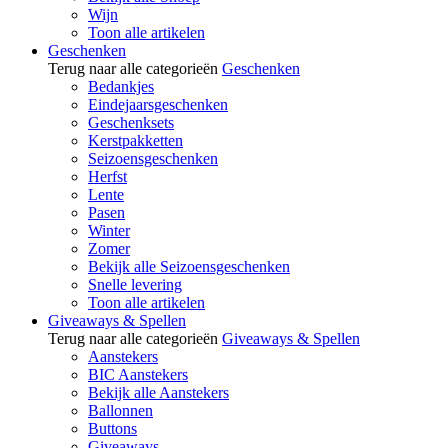
Wijn
Toon alle artikelen
Geschenken
Terug naar alle categorieën
Geschenken
Bedankjes
Eindejaarsgeschenken
Geschenksets
Kerstpakketten
Seizoensgeschenken
Herfst
Lente
Pasen
Winter
Zomer
Bekijk alle Seizoensgeschenken
Snelle levering
Toon alle artikelen
Giveaways & Spellen
Terug naar alle categorieën
Giveaways & Spellen
Aanstekers
BIC Aanstekers
Bekijk alle Aanstekers
Ballonnen
Buttons
Giveaways