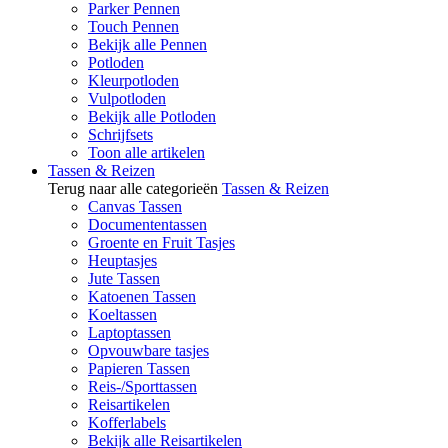
Parker Pennen
Touch Pennen
Bekijk alle Pennen
Potloden
Kleurpotloden
Vulpotloden
Bekijk alle Potloden
Schrijfsets
Toon alle artikelen
Tassen & Reizen
Terug naar alle categorieën
Tassen & Reizen
Canvas Tassen
Documententassen
Groente en Fruit Tasjes
Heuptasjes
Jute Tassen
Katoenen Tassen
Koeltassen
Laptoptassen
Opvouwbare tasjes
Papieren Tassen
Reis-/Sporttassen
Reisartikelen
Kofferlabels
Bekijk alle Reisartikelen