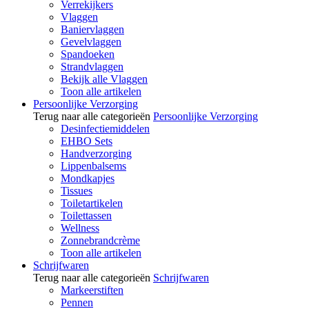
Verrekijkers
Vlaggen
Baniervlaggen
Gevelvlaggen
Spandoeken
Strandvlaggen
Bekijk alle Vlaggen
Toon alle artikelen
Persoonlijke Verzorging
Terug naar alle categorieën
Persoonlijke Verzorging
Desinfectiemiddelen
EHBO Sets
Handverzorging
Lippenbalsems
Mondkapjes
Tissues
Toiletartikelen
Toilettassen
Wellness
Zonnebrandcrème
Toon alle artikelen
Schrijfwaren
Terug naar alle categorieën
Schrijfwaren
Markeerstiften
Pennen