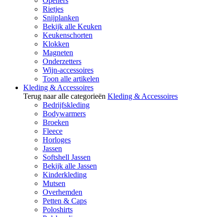
Openers
Rietjes
Snijplanken
Bekijk alle Keuken
Keukenschorten
Klokken
Magneten
Onderzetters
Wijn-accessoires
Toon alle artikelen
Kleding & Accessoires
Terug naar alle categorieën
Kleding & Accessoires
Bedrijfskleding
Bodywarmers
Broeken
Fleece
Horloges
Jassen
Softshell Jassen
Bekijk alle Jassen
Kinderkleding
Mutsen
Overhemden
Petten & Caps
Poloshirts