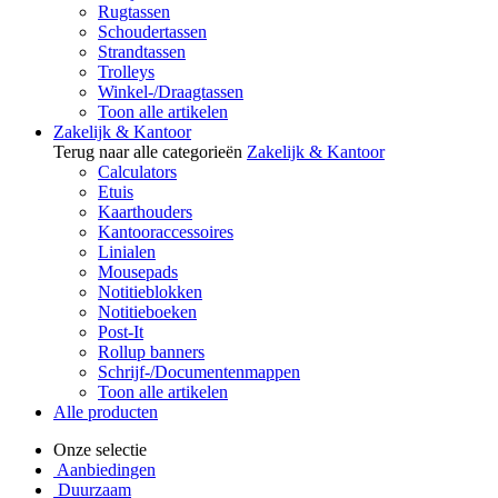
Rugtassen
Schoudertassen
Strandtassen
Trolleys
Winkel-/Draagtassen
Toon alle artikelen
Zakelijk & Kantoor
Terug naar alle categorieën
Zakelijk & Kantoor
Calculators
Etuis
Kaarthouders
Kantooraccessoires
Linialen
Mousepads
Notitieblokken
Notitieboeken
Post-It
Rollup banners
Schrijf-/Documentenmappen
Toon alle artikelen
Alle producten
Onze selectie
Aanbiedingen
Duurzaam