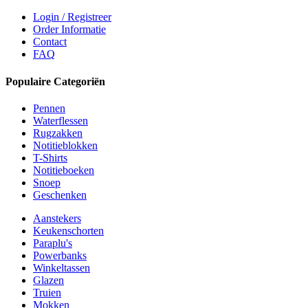
Login / Registreer
Order Informatie
Contact
FAQ
Populaire Categoriën
Pennen
Waterflessen
Rugzakken
Notitieblokken
T-Shirts
Notitieboeken
Snoep
Geschenken
Aanstekers
Keukenschorten
Paraplu's
Powerbanks
Winkeltassen
Glazen
Truien
Mokken