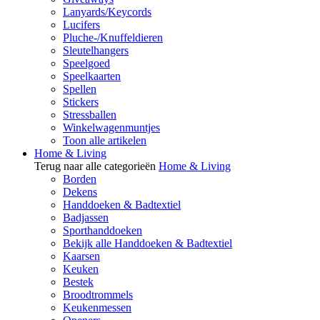
Lanyards/Keycords
Lucifers
Pluche-/Knuffeldieren
Sleutelhangers
Speelgoed
Speelkaarten
Spellen
Stickers
Stressballen
Winkelwagenmuntjes
Toon alle artikelen
Home & Living
Terug naar alle categorieën
Home & Living
Borden
Dekens
Handdoeken & Badtextiel
Badjassen
Sporthanddoeken
Bekijk alle Handdoeken & Badtextiel
Kaarsen
Keuken
Bestek
Broodtrommels
Keukenmessen