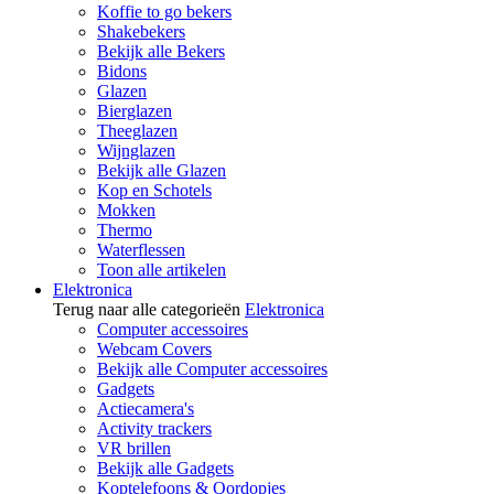
Koffie to go bekers
Shakebekers
Bekijk alle Bekers
Bidons
Glazen
Bierglazen
Theeglazen
Wijnglazen
Bekijk alle Glazen
Kop en Schotels
Mokken
Thermo
Waterflessen
Toon alle artikelen
Elektronica
Terug naar alle categorieën
Elektronica
Computer accessoires
Webcam Covers
Bekijk alle Computer accessoires
Gadgets
Actiecamera's
Activity trackers
VR brillen
Bekijk alle Gadgets
Koptelefoons & Oordopjes