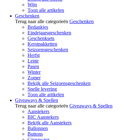
Wijn
Toon alle artikelen
Geschenken
Terug naar alle categorieën
Geschenken
Bedankjes
Eindejaarsgeschenken
Geschenksets
Kerstpakketten
Seizoensgeschenken
Herfst
Lente
Pasen
Winter
Zomer
Bekijk alle Seizoensgeschenken
Snelle levering
Toon alle artikelen
Giveaways & Spellen
Terug naar alle categorieën
Giveaways & Spellen
Aanstekers
BIC Aanstekers
Bekijk alle Aanstekers
Ballonnen
Buttons
Giveaways