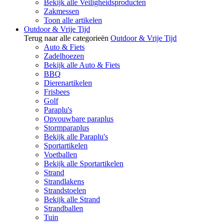
Bekijk alle Veiligheidsproducten
Zakmessen
Toon alle artikelen
Outdoor & Vrije Tijd
Terug naar alle categorieën
Outdoor & Vrije Tijd
Auto & Fiets
Zadelhoezen
Bekijk alle Auto & Fiets
BBQ
Dierenartikelen
Frisbees
Golf
Paraplu's
Opvouwbare paraplus
Stormparaplus
Bekijk alle Paraplu's
Sportartikelen
Voetballen
Bekijk alle Sportartikelen
Strand
Strandlakens
Strandstoelen
Bekijk alle Strand
Strandballen
Tuin