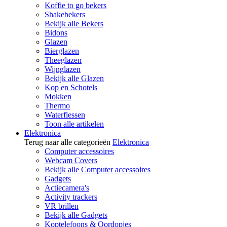
Koffie to go bekers
Shakebekers
Bekijk alle Bekers
Bidons
Glazen
Bierglazen
Theeglazen
Wijnglazen
Bekijk alle Glazen
Kop en Schotels
Mokken
Thermo
Waterflessen
Toon alle artikelen
Elektronica
Terug naar alle categorieën
Elektronica
Computer accessoires
Webcam Covers
Bekijk alle Computer accessoires
Gadgets
Actiecamera's
Activity trackers
VR brillen
Bekijk alle Gadgets
Koptelefoons & Oordopjes