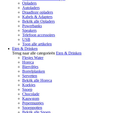
Opladers
Autoladers
Draadloze opladers
Kabels & Adapters
Bekijk alle Opladers
Powerbanks
Speakers
Telefoon accessoires
USB
Toon alle artikelen
Eten & Drinken
Terug naar alle categorieën
Eten & Drinken
Flesjes Water
Horeca
Bierviltjes
Borrelplanken
Servetten
Bekijk alle Horeca
Koekjes
Snoep
Chocolade
Kauwgom
Pepermuntjes
Snoeppotten
Bekijk alle Snoep