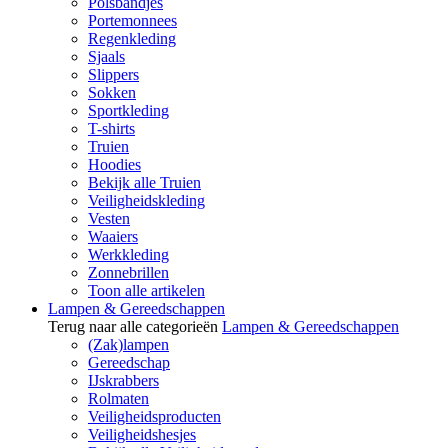
Polsbandjes
Portemonnees
Regenkleding
Sjaals
Slippers
Sokken
Sportkleding
T-shirts
Truien
Hoodies
Bekijk alle Truien
Veiligheidskleding
Vesten
Waaiers
Werkkleding
Zonnebrillen
Toon alle artikelen
Lampen & Gereedschappen
Terug naar alle categorieën
Lampen & Gereedschappen
(Zak)lampen
Gereedschap
IJskrabbers
Rolmaten
Veiligheidsproducten
Veiligheidshesjes