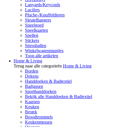
Lanyards/Keycords
Lucifers
Pluche-/Knuffeldieren
Sleutelhangers
Speelgoed
Speelkaarten
Spellen
Stickers
Stressballen
Winkelwagenmuntjes
Toon alle artikelen
Home & Living
Terug naar alle categorieën
Home & Living
Borden
Dekens
Handdoeken & Badtextiel
Badjassen
Sporthanddoeken
Bekijk alle Handdoeken & Badtextiel
Kaarsen
Keuken
Bestek
Broodtrommels
Keukenmessen