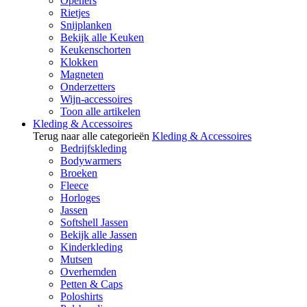
Openers
Rietjes
Snijplanken
Bekijk alle Keuken
Keukenschorten
Klokken
Magneten
Onderzetters
Wijn-accessoires
Toon alle artikelen
Kleding & Accessoires
Terug naar alle categorieën
Kleding & Accessoires
Bedrijfskleding
Bodywarmers
Broeken
Fleece
Horloges
Jassen
Softshell Jassen
Bekijk alle Jassen
Kinderkleding
Mutsen
Overhemden
Petten & Caps
Poloshirts