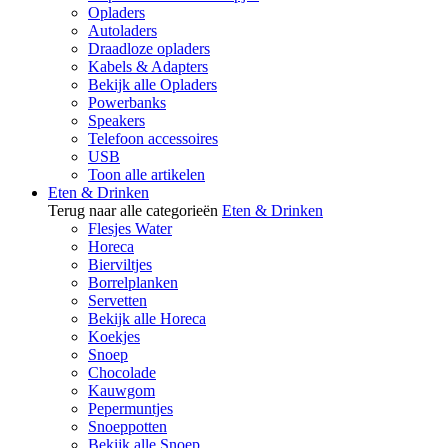
Opladers
Autoladers
Draadloze opladers
Kabels & Adapters
Bekijk alle Opladers
Powerbanks
Speakers
Telefoon accessoires
USB
Toon alle artikelen
Eten & Drinken
Terug naar alle categorieën
Eten & Drinken
Flesjes Water
Horeca
Bierviltjes
Borrelplanken
Servetten
Bekijk alle Horeca
Koekjes
Snoep
Chocolade
Kauwgom
Pepermuntjes
Snoeppotten
Bekijk alle Snoep