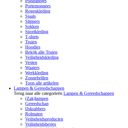
Polsbandjes
Portemonnees
Regenkleding
Sjaals
Slippers
Sokken
Sportkleding
T-shirts
Truien
Hoodies
Bekijk alle Truien
Veiligheidskleding
Vesten
Waaiers
Werkkleding
Zonnebrillen
Toon alle artikelen
Lampen & Gereedschappen
Terug naar alle categorieën
Lampen & Gereedschappen
(Zak)lampen
Gereedschap
IJskrabbers
Rolmaten
Veiligheidsproducten
Veiligheidshesjes