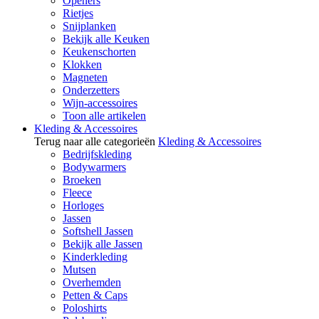
Openers
Rietjes
Snijplanken
Bekijk alle Keuken
Keukenschorten
Klokken
Magneten
Onderzetters
Wijn-accessoires
Toon alle artikelen
Kleding & Accessoires
Terug naar alle categorieën
Kleding & Accessoires
Bedrijfskleding
Bodywarmers
Broeken
Fleece
Horloges
Jassen
Softshell Jassen
Bekijk alle Jassen
Kinderkleding
Mutsen
Overhemden
Petten & Caps
Poloshirts