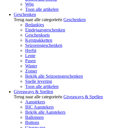
Wijn
Toon alle artikelen
Geschenken
Terug naar alle categorieën
Geschenken
Bedankjes
Eindejaarsgeschenken
Geschenksets
Kerstpakketten
Seizoensgeschenken
Herfst
Lente
Pasen
Winter
Zomer
Bekijk alle Seizoensgeschenken
Snelle levering
Toon alle artikelen
Giveaways & Spellen
Terug naar alle categorieën
Giveaways & Spellen
Aanstekers
BIC Aanstekers
Bekijk alle Aanstekers
Ballonnen
Buttons
Giveaways