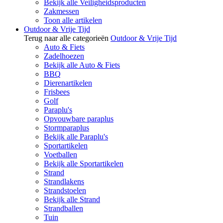
Bekijk alle Veiligheidsproducten
Zakmessen
Toon alle artikelen
Outdoor & Vrije Tijd
Terug naar alle categorieën
Outdoor & Vrije Tijd
Auto & Fiets
Zadelhoezen
Bekijk alle Auto & Fiets
BBQ
Dierenartikelen
Frisbees
Golf
Paraplu's
Opvouwbare paraplus
Stormparaplus
Bekijk alle Paraplu's
Sportartikelen
Voetballen
Bekijk alle Sportartikelen
Strand
Strandlakens
Strandstoelen
Bekijk alle Strand
Strandballen
Tuin