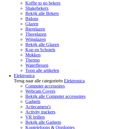
Koffie to go bekers
Shakebekers
Bekijk alle Bekers
Bidons
Glazen
Bierglazen
Theeglazen
Wijnglazen
Bekijk alle Glazen
Kop en Schotels
Mokken
Thermo
Waterflessen
Toon alle artikelen
Elektronica
Terug naar alle categorieën
Elektronica
Computer accessoires
Webcam Covers
Bekijk alle Computer accessoires
Gadgets
Actiecamera's
Activity trackers
VR brillen
Bekijk alle Gadgets
Koptelefoons & Oordopjes