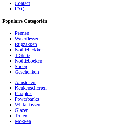
Contact
FAQ
Populaire Categoriën
Pennen
Waterflessen
Rugzakken
Notitieblokken
T-Shirts
Notitieboeken
Snoep
Geschenken
Aanstekers
Keukenschorten
Paraplu's
Powerbanks
Winkeltassen
Glazen
Truien
Mokken