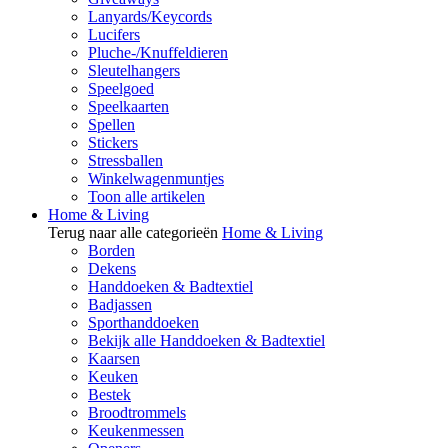
Lanyards/Keycords
Lucifers
Pluche-/Knuffeldieren
Sleutelhangers
Speelgoed
Speelkaarten
Spellen
Stickers
Stressballen
Winkelwagenmuntjes
Toon alle artikelen
Home & Living
Terug naar alle categorieën
Home & Living
Borden
Dekens
Handdoeken & Badtextiel
Badjassen
Sporthanddoeken
Bekijk alle Handdoeken & Badtextiel
Kaarsen
Keuken
Bestek
Broodtrommels
Keukenmessen