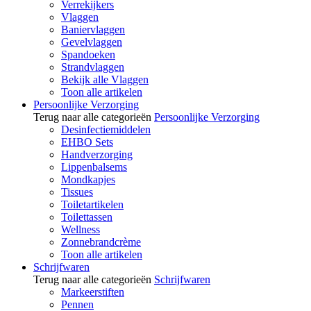
Verrekijkers
Vlaggen
Baniervlaggen
Gevelvlaggen
Spandoeken
Strandvlaggen
Bekijk alle Vlaggen
Toon alle artikelen
Persoonlijke Verzorging
Terug naar alle categorieën
Persoonlijke Verzorging
Desinfectiemiddelen
EHBO Sets
Handverzorging
Lippenbalsems
Mondkapjes
Tissues
Toiletartikelen
Toilettassen
Wellness
Zonnebrandcrème
Toon alle artikelen
Schrijfwaren
Terug naar alle categorieën
Schrijfwaren
Markeerstiften
Pennen