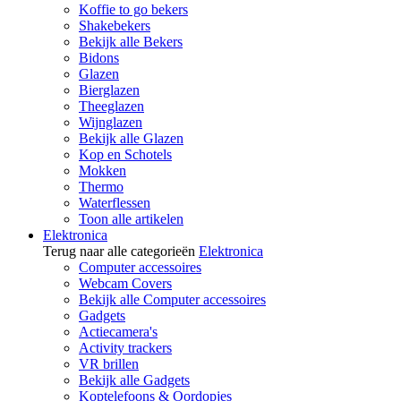
Koffie to go bekers
Shakebekers
Bekijk alle Bekers
Bidons
Glazen
Bierglazen
Theeglazen
Wijnglazen
Bekijk alle Glazen
Kop en Schotels
Mokken
Thermo
Waterflessen
Toon alle artikelen
Elektronica
Terug naar alle categorieën
Elektronica
Computer accessoires
Webcam Covers
Bekijk alle Computer accessoires
Gadgets
Actiecamera's
Activity trackers
VR brillen
Bekijk alle Gadgets
Koptelefoons & Oordopjes