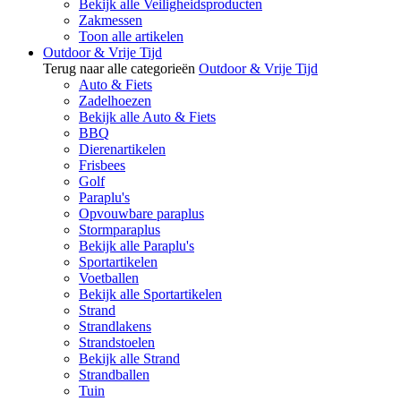
Bekijk alle Veiligheidsproducten
Zakmessen
Toon alle artikelen
Outdoor & Vrije Tijd
Terug naar alle categorieën
Outdoor & Vrije Tijd
Auto & Fiets
Zadelhoezen
Bekijk alle Auto & Fiets
BBQ
Dierenartikelen
Frisbees
Golf
Paraplu's
Opvouwbare paraplus
Stormparaplus
Bekijk alle Paraplu's
Sportartikelen
Voetballen
Bekijk alle Sportartikelen
Strand
Strandlakens
Strandstoelen
Bekijk alle Strand
Strandballen
Tuin