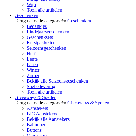
Wijn
Toon alle artikelen
Geschenken
Terug naar alle categorieën
Geschenken
Bedankjes
Eindejaarsgeschenken
Geschenksets
Kerstpakketten
Seizoensgeschenken
Herfst
Lente
Pasen
Winter
Zomer
Bekijk alle Seizoensgeschenken
Snelle levering
Toon alle artikelen
Giveaways & Spellen
Terug naar alle categorieën
Giveaways & Spellen
Aanstekers
BIC Aanstekers
Bekijk alle Aanstekers
Ballonnen
Buttons
Giveaways