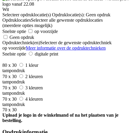
Wit
Selecteer opdruklocatie(s)
Opdruklocatie(s):
Geen opdruk
Opdruklocaties
Selecteer alle gewenste opdruklocaties
(meerdere opties mogelijk)
Snelste optie
op voorzijde
Geen opdruk
Opdruktechniek(en)
Selecteer de gewenste opdruktechniek
op voorzijde
Meer informatie over de opdruktechnieken
Snelste optie
digitale print
80 x 30
1 kleur
tampondruk
70 x 30
2 kleuren
tampondruk
70 x 30
3 kleuren
tampondruk
70 x 30
4 kleuren
tampondruk
70 x 30
Upload je logo in de winkelmand of na het plaatsen van je
bestelling.
Opdrukinformatie