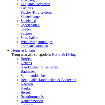
Lanyards/Keycords
Lucifers
Pluche-/Knuffeldieren
Sleutelhangers
Speelgoed
Speelkaarten
Spellen
Stickers
Stressballen
Winkelwagenmuntjes
Toon alle artikelen
Home & Living
Terug naar alle categorieën
Home & Living
Borden
Dekens
Handdoeken & Badtextiel
Badjassen
Sporthanddoeken
Bekijk alle Handdoeken & Badtextiel
Kaarsen
Keuken
Bestek
Broodtrommels
Keukenmessen