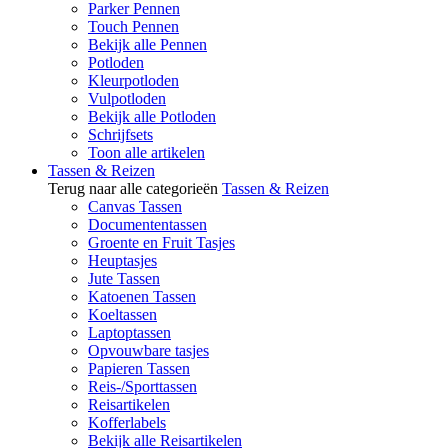
Parker Pennen
Touch Pennen
Bekijk alle Pennen
Potloden
Kleurpotloden
Vulpotloden
Bekijk alle Potloden
Schrijfsets
Toon alle artikelen
Tassen & Reizen
Terug naar alle categorieën
Tassen & Reizen
Canvas Tassen
Documententassen
Groente en Fruit Tasjes
Heuptasjes
Jute Tassen
Katoenen Tassen
Koeltassen
Laptoptassen
Opvouwbare tasjes
Papieren Tassen
Reis-/Sporttassen
Reisartikelen
Kofferlabels
Bekijk alle Reisartikelen