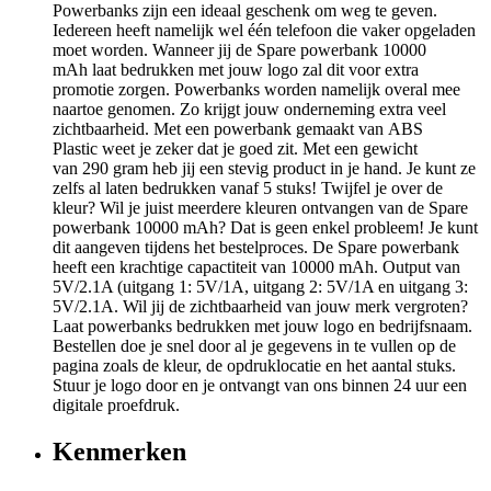
Powerbanks zijn een ideaal geschenk om weg te geven.
Iedereen heeft namelijk wel één telefoon die vaker opgeladen
moet worden. Wanneer jij de Spare powerbank 10000
mAh laat bedrukken met jouw logo zal dit voor extra
promotie zorgen. Powerbanks worden namelijk overal mee
naartoe genomen. Zo krijgt jouw onderneming extra veel
zichtbaarheid. Met een powerbank gemaakt van ABS
Plastic weet je zeker dat je goed zit. Met een gewicht
van 290 gram heb jij een stevig product in je hand. Je kunt ze
zelfs al laten bedrukken vanaf 5 stuks! Twijfel je over de
kleur? Wil je juist meerdere kleuren ontvangen van de Spare
powerbank 10000 mAh? Dat is geen enkel probleem! Je kunt
dit aangeven tijdens het bestelproces. De Spare powerbank
heeft een krachtige capactiteit van 10000 mAh. Output van
5V/2.1A (uitgang 1: 5V/1A, uitgang 2: 5V/1A en uitgang 3:
5V/2.1A. Wil jij de zichtbaarheid van jouw merk vergroten?
Laat powerbanks bedrukken met jouw logo en bedrijfsnaam.
Bestellen doe je snel door al je gegevens in te vullen op de
pagina zoals de kleur, de opdruklocatie en het aantal stuks.
Stuur je logo door en je ontvangt van ons binnen 24 uur een
digitale proefdruk.
Kenmerken