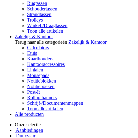
Rugtassen
Schoudertassen
Strandtassen
Trolleys
Winkel-/Draagtassen
Toon alle artikelen
Zakelijk & Kantoor
Terug naar alle categorieën
Zakelijk & Kantoor
Calculators
Etuis
Kaarthouders
Kantooraccessoires
Linialen
Mousepads
Notitieblokken
Notitieboeken
Post-It
Rollup banners
Schrijf-/Documentenmappen
Toon alle artikelen
Alle producten
Onze selectie
Aanbiedingen
Duurzaam