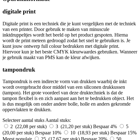
digitale print
Digitale print is een techniek die je kunt vergelijken met de techniek
van een printer. Door gebruik te maken van minuscule
inktdruppeltjes wordt het beeld op het product gespoten. Hierna
wordt de print meteen gedroogd zodat het snel te gebruiken is. Je
kunt jouw ontwerp full colour bedrukken met digitale print.
Hiervoor kun je het beste CMYK kleurwaardes gebruiken. Wanneer
je gebruik maakt van PMS kan de kleur afwijken.
tampondruk
Tampondruk is een indirecte vorm van drukken waarbij de inkt
wordt overgebracht door middel van een siliconen drukkussen
(tampon). Het grote voordeel van deze druktechniek is dat de
tampon flexibel is en zich aanpast aan het te bedrukken object. Het
is dus mogelijk om onder andere bolle, holle en anders gekromde
oppervlakten te drukken.
Selecteer aantal stuks
Aantal stuks:
2 (22,08 per stuk)
3 (21,20 per stuk)
Bespaar 4%
5
(20,00 per stuk)
Bespaar 10%
10 (18,93 per stuk)
Bespaar 15%
Meest populair
25 (17,67 per stuk)
Bespaar 20%
50