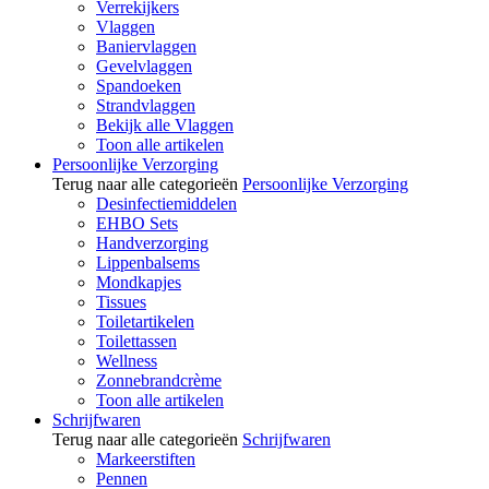
Verrekijkers
Vlaggen
Baniervlaggen
Gevelvlaggen
Spandoeken
Strandvlaggen
Bekijk alle Vlaggen
Toon alle artikelen
Persoonlijke Verzorging
Terug naar alle categorieën
Persoonlijke Verzorging
Desinfectiemiddelen
EHBO Sets
Handverzorging
Lippenbalsems
Mondkapjes
Tissues
Toiletartikelen
Toilettassen
Wellness
Zonnebrandcrème
Toon alle artikelen
Schrijfwaren
Terug naar alle categorieën
Schrijfwaren
Markeerstiften
Pennen