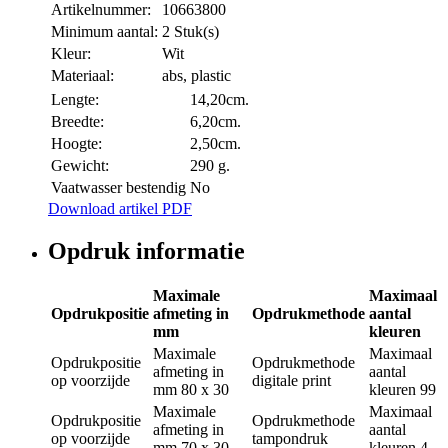
Artikelnummer:
10663800
Minimum aantal:
2 Stuk(s)
Kleur:
Wit
Materiaal:
abs, plastic
Lengte:
14,20cm.
Breedte:
6,20cm.
Hoogte:
2,50cm.
Gewicht:
290 g.
Vaatwasser bestendig
No
Download artikel PDF
Opdruk informatie
Maximale
Maximaal
Opdrukpositie
afmeting in
Opdrukmethode
aantal
mm
kleuren
Maximale
Maximaal
Opdrukpositie
Opdrukmethode
afmeting in
aantal
op voorzijde
digitale print
mm
80 x 30
kleuren
99
Maximale
Maximaal
Opdrukpositie
Opdrukmethode
afmeting in
aantal
op voorzijde
tampondruk
mm
70 x 30
kleuren
4