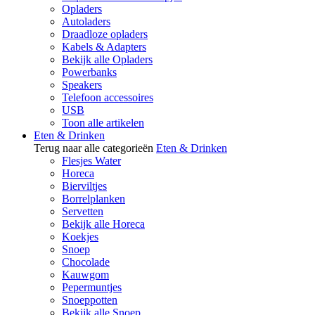
Opladers
Autoladers
Draadloze opladers
Kabels & Adapters
Bekijk alle Opladers
Powerbanks
Speakers
Telefoon accessoires
USB
Toon alle artikelen
Eten & Drinken
Terug naar alle categorieën
Eten & Drinken
Flesjes Water
Horeca
Bierviltjes
Borrelplanken
Servetten
Bekijk alle Horeca
Koekjes
Snoep
Chocolade
Kauwgom
Pepermuntjes
Snoeppotten
Bekijk alle Snoep