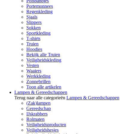
Polsbandjes
Portemonnees
Regenkleding
Sjaals
Slippers
Sokken
Sportkleding
T-shirts
Truien
Hoodies
Bekijk alle Truien
Veiligheidskleding
Vesten
Waaiers
Werkkleding
Zonnebrillen
Toon alle artikelen
Lampen & Gereedschappen
Terug naar alle categorieën
Lampen & Gereedschappen
(Zak)lampen
Gereedschap
IJskrabbers
Rolmaten
Veiligheidsproducten
Veiligheidshesjes