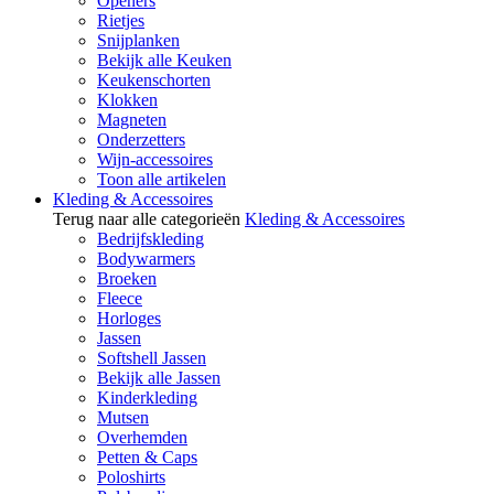
Openers
Rietjes
Snijplanken
Bekijk alle Keuken
Keukenschorten
Klokken
Magneten
Onderzetters
Wijn-accessoires
Toon alle artikelen
Kleding & Accessoires
Terug naar alle categorieën
Kleding & Accessoires
Bedrijfskleding
Bodywarmers
Broeken
Fleece
Horloges
Jassen
Softshell Jassen
Bekijk alle Jassen
Kinderkleding
Mutsen
Overhemden
Petten & Caps
Poloshirts