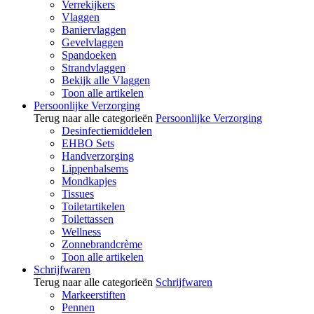
Verrekijkers
Vlaggen
Baniervlaggen
Gevelvlaggen
Spandoeken
Strandvlaggen
Bekijk alle Vlaggen
Toon alle artikelen
Persoonlijke Verzorging
Terug naar alle categorieën
Persoonlijke Verzorging
Desinfectiemiddelen
EHBO Sets
Handverzorging
Lippenbalsems
Mondkapjes
Tissues
Toiletartikelen
Toilettassen
Wellness
Zonnebrandcrème
Toon alle artikelen
Schrijfwaren
Terug naar alle categorieën
Schrijfwaren
Markeerstiften
Pennen