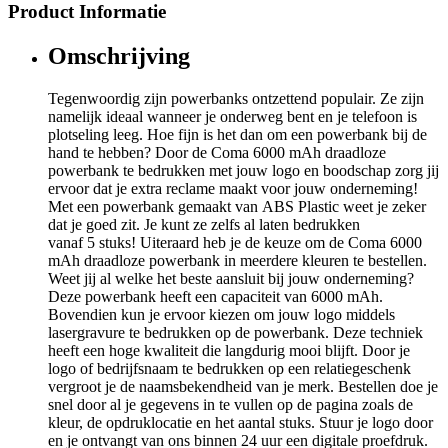
Product Informatie
Omschrijving
Tegenwoordig zijn powerbanks ontzettend populair. Ze zijn
namelijk ideaal wanneer je onderweg bent en je telefoon is
plotseling leeg. Hoe fijn is het dan om een powerbank bij de
hand te hebben? Door de Coma 6000 mAh draadloze
powerbank te bedrukken met jouw logo en boodschap zorg jij
ervoor dat je extra reclame maakt voor jouw onderneming!
Met een powerbank gemaakt van ABS Plastic weet je zeker
dat je goed zit. Je kunt ze zelfs al laten bedrukken
vanaf 5 stuks! Uiteraard heb je de keuze om de Coma 6000
mAh draadloze powerbank in meerdere kleuren te bestellen.
Weet jij al welke het beste aansluit bij jouw onderneming?
Deze powerbank heeft een capaciteit van 6000 mAh.
Bovendien kun je ervoor kiezen om jouw logo middels
lasergravure te bedrukken op de powerbank. Deze techniek
heeft een hoge kwaliteit die langdurig mooi blijft. Door je
logo of bedrijfsnaam te bedrukken op een relatiegeschenk
vergroot je de naamsbekendheid van je merk. Bestellen doe je
snel door al je gegevens in te vullen op de pagina zoals de
kleur, de opdruklocatie en het aantal stuks. Stuur je logo door
en je ontvangt van ons binnen 24 uur een digitale proefdruk.