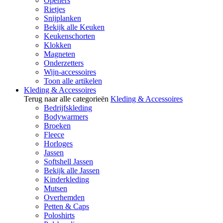
Openers
Rietjes
Snijplanken
Bekijk alle Keuken
Keukenschorten
Klokken
Magneten
Onderzetters
Wijn-accessoires
Toon alle artikelen
Kleding & Accessoires
Terug naar alle categorieën
Kleding & Accessoires
Bedrijfskleding
Bodywarmers
Broeken
Fleece
Horloges
Jassen
Softshell Jassen
Bekijk alle Jassen
Kinderkleding
Mutsen
Overhemden
Petten & Caps
Poloshirts