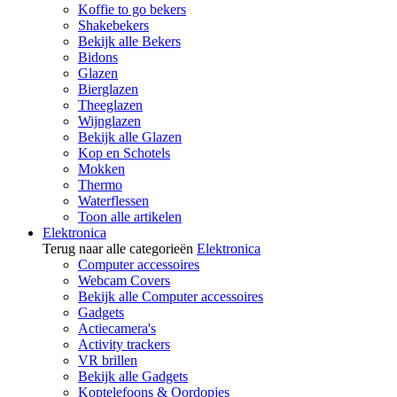
Koffie to go bekers
Shakebekers
Bekijk alle Bekers
Bidons
Glazen
Bierglazen
Theeglazen
Wijnglazen
Bekijk alle Glazen
Kop en Schotels
Mokken
Thermo
Waterflessen
Toon alle artikelen
Elektronica
Terug naar alle categorieën
Elektronica
Computer accessoires
Webcam Covers
Bekijk alle Computer accessoires
Gadgets
Actiecamera's
Activity trackers
VR brillen
Bekijk alle Gadgets
Koptelefoons & Oordopjes