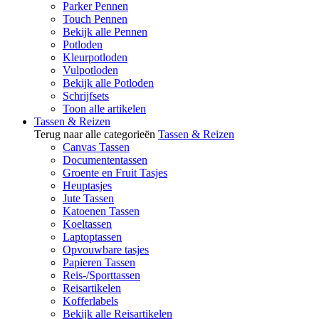
Parker Pennen
Touch Pennen
Bekijk alle Pennen
Potloden
Kleurpotloden
Vulpotloden
Bekijk alle Potloden
Schrijfsets
Toon alle artikelen
Tassen & Reizen
Terug naar alle categorieën
Tassen & Reizen
Canvas Tassen
Documententassen
Groente en Fruit Tasjes
Heuptasjes
Jute Tassen
Katoenen Tassen
Koeltassen
Laptoptassen
Opvouwbare tasjes
Papieren Tassen
Reis-/Sporttassen
Reisartikelen
Kofferlabels
Bekijk alle Reisartikelen