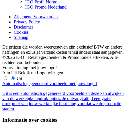
IGO Profil Norge
IGO Promo Nederland
Algemene Voorwaarden
Privacy Policy
Disclaimer
Cookies
Sitemap
De prijzen die worden weergegeven zijn exclusief BTW en andere
heffingen en exlusief verzendkosten tenzij anders staat aangegeven.
©2026 IGO - Relatiegeschenken & Promotionele artikelen. Alle
rechten voorbehouden.
Voorvertoning met jouw logo!
Aan
Uit
Bekijk nu
Logo wijzigen
Uit
Automatisch gegenereerd voorbeeld met jouw logo
i
Dit is een automatisch gegenereerd voorbeeld en deze kan afwijken
van de werkelijke opdruk opties. Je ontvangt altijd een gratis
drukproef van jouw werkelijke bestelling voordat we de productie
starten.
Informatie over cookies