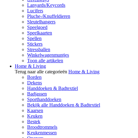
Lanyards/Keycords
Lucifers
Pluche-/Knuffeldieren
Sleutelhangers
Speelgoed
Speelkaarten
Spellen
Stickers
Stressballen
Winkelwagenmuntjes
Toon alle artikelen
Home & Living
Terug naar alle categorieën
Home & Living
Borden
Dekens
Handdoeken & Badtextiel
Badjassen
Sporthanddoeken
Bekijk alle Handdoeken & Badtextiel
Kaarsen
Keuken
Bestek
Broodtrommels
Keukenmessen