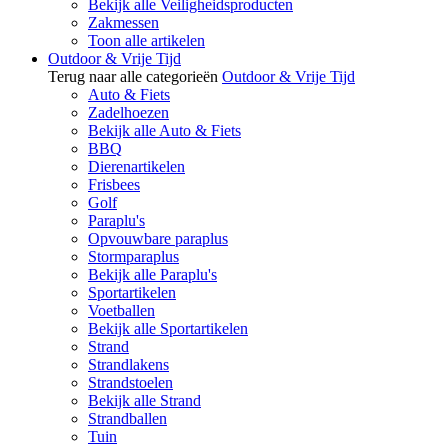
Bekijk alle Veiligheidsproducten
Zakmessen
Toon alle artikelen
Outdoor & Vrije Tijd
Terug naar alle categorieën
Outdoor & Vrije Tijd
Auto & Fiets
Zadelhoezen
Bekijk alle Auto & Fiets
BBQ
Dierenartikelen
Frisbees
Golf
Paraplu's
Opvouwbare paraplus
Stormparaplus
Bekijk alle Paraplu's
Sportartikelen
Voetballen
Bekijk alle Sportartikelen
Strand
Strandlakens
Strandstoelen
Bekijk alle Strand
Strandballen
Tuin