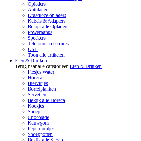
Opladers
Autoladers
Draadloze opladers
Kabels & Adapters
Bekijk alle Opladers
Powerbanks
Speakers
Telefoon accessoires
USB
Toon alle artikelen
Eten & Drinken
Terug naar alle categorieën
Eten & Drinken
Flesjes Water
Horeca
Bierviltjes
Borrelplanken
Servetten
Bekijk alle Horeca
Koekjes
Snoep
Chocolade
Kauwgom
Pepermuntjes
Snoeppotten
Bekijk alle Snoep