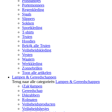
Polsbandjes
Portemonnees
Regenkleding
Sjaals
Slippers
Sokken
Sportkleding
T-shirts
Truien
Hoodies
Bekijk alle Truien
Veiligheidskleding
Vesten
Waaiers
Werkkleding
Zonnebrillen
Toon alle artikelen
Lampen & Gereedschappen
Terug naar alle categorieën
Lampen & Gereedschappen
(Zak)lampen
Gereedschap
IJskrabbers
Rolmaten
Veiligheidsproducten
Veiligheidshesjes