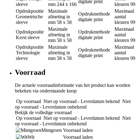
digitale print
sleeve
mm
244 x 166
kleuren
99
Opdrukpositie
Maximale
Maximaal
Opdrukmethode
Geometrische
afmeting in
aantal
digitale print
sleeve
mm
58 x 58
kleuren
99
Maximale
Maximaal
Opdrukpositie
Opdrukmethode
afmeting in
aantal
Kerst sleeve
digitale print
mm
58 x 58
kleuren
99
Opdrukpositie
Maximale
Maximaal
Opdrukmethode
Technologie
afmeting in
aantal
digitale print
sleeve
mm
58 x 58
kleuren
99
Voorraad
De actuele voorraadinformatie van het product kan worden
bekeken via onderstaande knop
Op voorraad
Niet op voorraad - Leverdatum bekend
Niet
op voorraad - Leverdatum onbekend
Bekijk de volledige voorraad
Op voorraad
Niet op voorraad - Leverdatum bekend
Niet
op voorraad - Leverdatum onbekend
Mintgroen
Voorraad laden
Wit
Voorraad laden