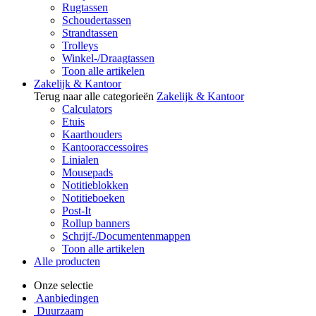
Rugtassen
Schoudertassen
Strandtassen
Trolleys
Winkel-/Draagtassen
Toon alle artikelen
Zakelijk & Kantoor
Terug naar alle categorieën
Zakelijk & Kantoor
Calculators
Etuis
Kaarthouders
Kantooraccessoires
Linialen
Mousepads
Notitieblokken
Notitieboeken
Post-It
Rollup banners
Schrijf-/Documentenmappen
Toon alle artikelen
Alle producten
Onze selectie
Aanbiedingen
Duurzaam