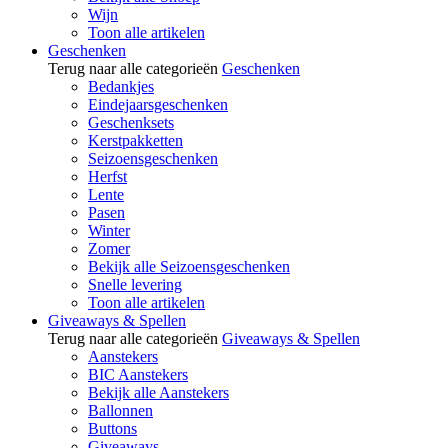
Wijn
Toon alle artikelen
Geschenken
Terug naar alle categorieën
Geschenken
Bedankjes
Eindejaarsgeschenken
Geschenksets
Kerstpakketten
Seizoensgeschenken
Herfst
Lente
Pasen
Winter
Zomer
Bekijk alle Seizoensgeschenken
Snelle levering
Toon alle artikelen
Giveaways & Spellen
Terug naar alle categorieën
Giveaways & Spellen
Aanstekers
BIC Aanstekers
Bekijk alle Aanstekers
Ballonnen
Buttons
Giveaways