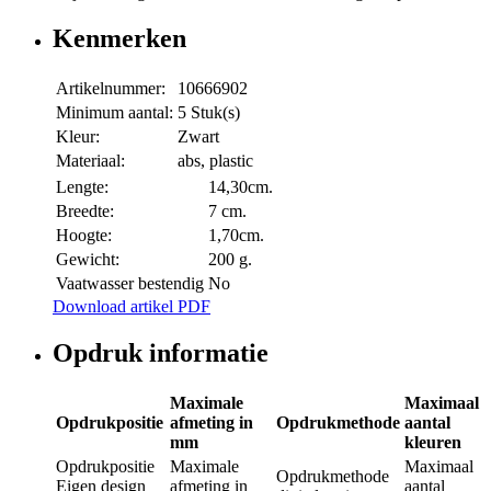
Kenmerken
Artikelnummer:
10666902
Minimum aantal:
5 Stuk(s)
Kleur:
Zwart
Materiaal:
abs, plastic
Lengte:
14,30cm.
Breedte:
7 cm.
Hoogte:
1,70cm.
Gewicht:
200 g.
Vaatwasser bestendig
No
Download artikel PDF
Opdruk informatie
Maximale
Maximaal
Opdrukpositie
afmeting in
Opdrukmethode
aantal
mm
kleuren
Opdrukpositie
Maximale
Maximaal
Opdrukmethode
Eigen design
afmeting in
aantal