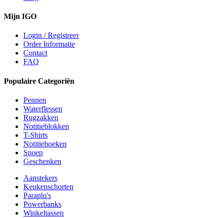
Mijn IGO
Login / Registreer
Order Informatie
Contact
FAQ
Populaire Categoriën
Pennen
Waterflessen
Rugzakken
Notitieblokken
T-Shirts
Notitieboeken
Snoep
Geschenken
Aanstekers
Keukenschorten
Paraplu's
Powerbanks
Winkeltassen