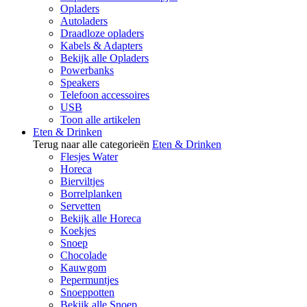
Opladers
Autoladers
Draadloze opladers
Kabels & Adapters
Bekijk alle Opladers
Powerbanks
Speakers
Telefoon accessoires
USB
Toon alle artikelen
Eten & Drinken
Terug naar alle categorieën
Eten & Drinken
Flesjes Water
Horeca
Bierviltjes
Borrelplanken
Servetten
Bekijk alle Horeca
Koekjes
Snoep
Chocolade
Kauwgom
Pepermuntjes
Snoeppotten
Bekijk alle Snoep