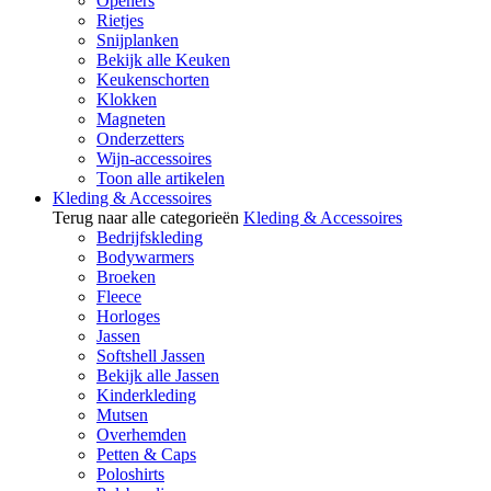
Openers
Rietjes
Snijplanken
Bekijk alle Keuken
Keukenschorten
Klokken
Magneten
Onderzetters
Wijn-accessoires
Toon alle artikelen
Kleding & Accessoires
Terug naar alle categorieën
Kleding & Accessoires
Bedrijfskleding
Bodywarmers
Broeken
Fleece
Horloges
Jassen
Softshell Jassen
Bekijk alle Jassen
Kinderkleding
Mutsen
Overhemden
Petten & Caps
Poloshirts