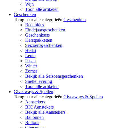
Wijn
Toon alle artikelen
Geschenken
Terug naar alle categorieën
Geschenken
Bedankjes
Eindejaarsgeschenken
Geschenksets
Kerstpakketten
Seizoensgeschenken
Herfst
Lente
Pasen
Winter
Zomer
Bekijk alle Seizoensgeschenken
Snelle levering
Toon alle artikelen
Giveaways & Spellen
Terug naar alle categorieën
Giveaways & Spellen
Aanstekers
BIC Aanstekers
Bekijk alle Aanstekers
Ballonnen
Buttons
Giveaways