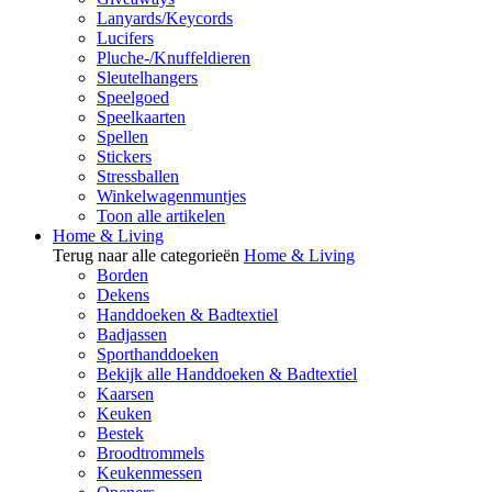
Lanyards/Keycords
Lucifers
Pluche-/Knuffeldieren
Sleutelhangers
Speelgoed
Speelkaarten
Spellen
Stickers
Stressballen
Winkelwagenmuntjes
Toon alle artikelen
Home & Living
Terug naar alle categorieën
Home & Living
Borden
Dekens
Handdoeken & Badtextiel
Badjassen
Sporthanddoeken
Bekijk alle Handdoeken & Badtextiel
Kaarsen
Keuken
Bestek
Broodtrommels
Keukenmessen