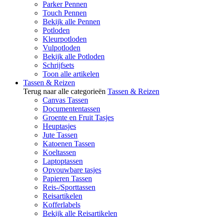
Parker Pennen
Touch Pennen
Bekijk alle Pennen
Potloden
Kleurpotloden
Vulpotloden
Bekijk alle Potloden
Schrijfsets
Toon alle artikelen
Tassen & Reizen
Terug naar alle categorieën
Tassen & Reizen
Canvas Tassen
Documententassen
Groente en Fruit Tasjes
Heuptasjes
Jute Tassen
Katoenen Tassen
Koeltassen
Laptoptassen
Opvouwbare tasjes
Papieren Tassen
Reis-/Sporttassen
Reisartikelen
Kofferlabels
Bekijk alle Reisartikelen