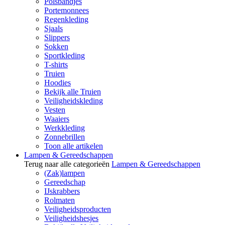
Polsbandjes
Portemonnees
Regenkleding
Sjaals
Slippers
Sokken
Sportkleding
T-shirts
Truien
Hoodies
Bekijk alle Truien
Veiligheidskleding
Vesten
Waaiers
Werkkleding
Zonnebrillen
Toon alle artikelen
Lampen & Gereedschappen
Terug naar alle categorieën
Lampen & Gereedschappen
(Zak)lampen
Gereedschap
IJskrabbers
Rolmaten
Veiligheidsproducten
Veiligheidshesjes