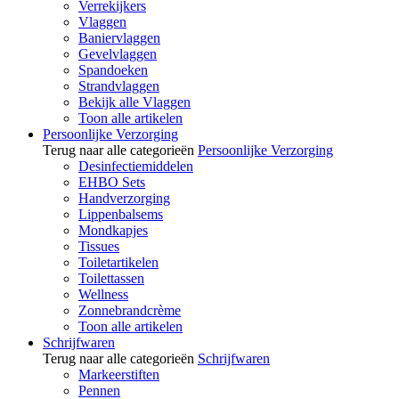
Verrekijkers
Vlaggen
Baniervlaggen
Gevelvlaggen
Spandoeken
Strandvlaggen
Bekijk alle Vlaggen
Toon alle artikelen
Persoonlijke Verzorging
Terug naar alle categorieën
Persoonlijke Verzorging
Desinfectiemiddelen
EHBO Sets
Handverzorging
Lippenbalsems
Mondkapjes
Tissues
Toiletartikelen
Toilettassen
Wellness
Zonnebrandcrème
Toon alle artikelen
Schrijfwaren
Terug naar alle categorieën
Schrijfwaren
Markeerstiften
Pennen