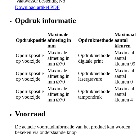
Vaatwasser bestendig
No
Download artikel PDF
Opdruk informatie
Maximale
Maximaal
Opdrukpositie
afmeting in
Opdrukmethode
aantal
mm
kleuren
Maximale
Maximaal
Opdrukpositie
Opdrukmethode
afmeting in
aantal
op voorzijde
digitale print
mm
Ø70
kleuren
99
Maximale
Maximaal
Opdrukpositie
Opdrukmethode
afmeting in
aantal
op voorzijde
lasergravure
mm
Ø70
kleuren
0
Maximale
Maximaal
Opdrukpositie
Opdrukmethode
afmeting in
aantal
op voorzijde
tampondruk
mm
Ø70
kleuren
4
Voorraad
De actuele voorraadinformatie van het product kan worden
bekeken via onderstaande knop