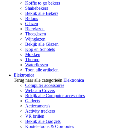
Koffie to go bekers
Shakebekers
Bekijk alle Bekers
Bidons
Glazen
Bierglazen
Theeglazen
Wijnglazen
Bekijk alle Glazen
Kop en Schotels
Mokken
Thermo
Waterflessen
Toon alle artikelen
Elektronica
Terug naar alle categorieën
Elektronica
Computer accessoires
Webcam Covers
Bekijk alle Computer accessoires
Gadgets
Actiecamera's
Activity trackers
VR brillen
Bekijk alle Gadgets
Koptelefoons & Oordopjes