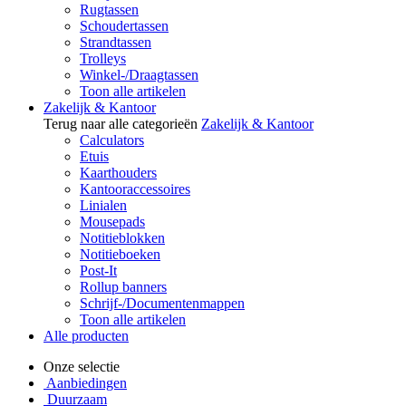
Rugtassen
Schoudertassen
Strandtassen
Trolleys
Winkel-/Draagtassen
Toon alle artikelen
Zakelijk & Kantoor
Terug naar alle categorieën
Zakelijk & Kantoor
Calculators
Etuis
Kaarthouders
Kantooraccessoires
Linialen
Mousepads
Notitieblokken
Notitieboeken
Post-It
Rollup banners
Schrijf-/Documentenmappen
Toon alle artikelen
Alle producten
Onze selectie
Aanbiedingen
Duurzaam