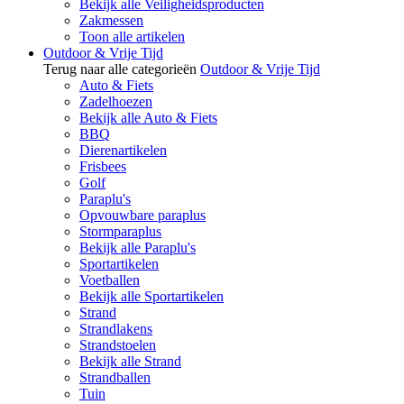
Bekijk alle Veiligheidsproducten
Zakmessen
Toon alle artikelen
Outdoor & Vrije Tijd
Terug naar alle categorieën
Outdoor & Vrije Tijd
Auto & Fiets
Zadelhoezen
Bekijk alle Auto & Fiets
BBQ
Dierenartikelen
Frisbees
Golf
Paraplu's
Opvouwbare paraplus
Stormparaplus
Bekijk alle Paraplu's
Sportartikelen
Voetballen
Bekijk alle Sportartikelen
Strand
Strandlakens
Strandstoelen
Bekijk alle Strand
Strandballen
Tuin