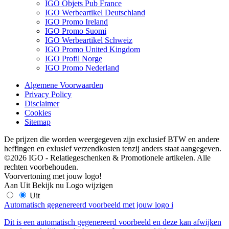
IGO Objets Pub France
IGO Werbeartikel Deutschland
IGO Promo Ireland
IGO Promo Suomi
IGO Werbeartikel Schweiz
IGO Promo United Kingdom
IGO Profil Norge
IGO Promo Nederland
Algemene Voorwaarden
Privacy Policy
Disclaimer
Cookies
Sitemap
De prijzen die worden weergegeven zijn exclusief BTW en andere
heffingen en exlusief verzendkosten tenzij anders staat aangegeven.
©2026 IGO - Relatiegeschenken & Promotionele artikelen. Alle
rechten voorbehouden.
Voorvertoning met jouw logo!
Aan
Uit
Bekijk nu
Logo wijzigen
Uit
Automatisch gegenereerd voorbeeld met jouw logo
i
Dit is een automatisch gegenereerd voorbeeld en deze kan afwijken