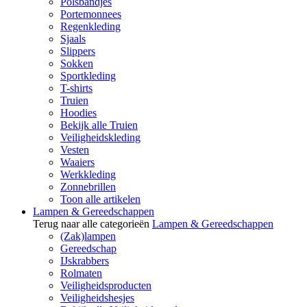
Polsbandjes
Portemonnees
Regenkleding
Sjaals
Slippers
Sokken
Sportkleding
T-shirts
Truien
Hoodies
Bekijk alle Truien
Veiligheidskleding
Vesten
Waaiers
Werkkleding
Zonnebrillen
Toon alle artikelen
Lampen & Gereedschappen
Terug naar alle categorieën
Lampen & Gereedschappen
(Zak)lampen
Gereedschap
IJskrabbers
Rolmaten
Veiligheidsproducten
Veiligheidshesjes