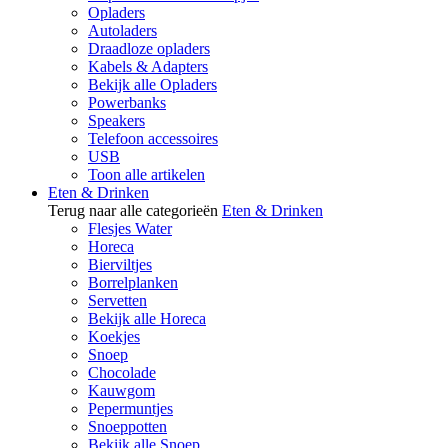
Opladers
Autoladers
Draadloze opladers
Kabels & Adapters
Bekijk alle Opladers
Powerbanks
Speakers
Telefoon accessoires
USB
Toon alle artikelen
Eten & Drinken
Terug naar alle categorieën
Eten & Drinken
Flesjes Water
Horeca
Bierviltjes
Borrelplanken
Servetten
Bekijk alle Horeca
Koekjes
Snoep
Chocolade
Kauwgom
Pepermuntjes
Snoeppotten
Bekijk alle Snoep