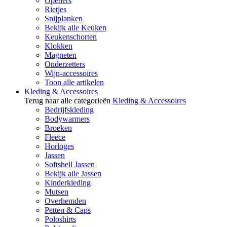
Openers
Rietjes
Snijplanken
Bekijk alle Keuken
Keukenschorten
Klokken
Magneten
Onderzetters
Wijn-accessoires
Toon alle artikelen
Kleding & Accessoires
Terug naar alle categorieën
Kleding & Accessoires
Bedrijfskleding
Bodywarmers
Broeken
Fleece
Horloges
Jassen
Softshell Jassen
Bekijk alle Jassen
Kinderkleding
Mutsen
Overhemden
Petten & Caps
Poloshirts