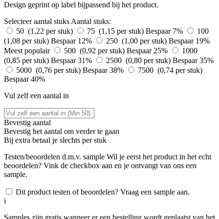
Design geprint op label bijpassend bij het product.
Selecteer aantal stuks
Aantal stuks:
50 (1,22 per stuk)
75 (1,15 per stuk)
Bespaar 7%
100
(1,08 per stuk)
Bespaar 12%
250 (1,00 per stuk)
Bespaar 19%
Meest populair
500 (0,92 per stuk)
Bespaar 25%
1000
(0,85 per stuk)
Bespaar 31%
2500 (0,80 per stuk)
Bespaar 35%
5000 (0,76 per stuk)
Bespaar 38%
7500 (0,74 per stuk)
Bespaar 40%
Vul zelf een aantal in
Bevestig aantal
Bevestig het aantal om verder te gaan
Bij
extra betaal je slechts
per stuk
Testen/beoordelen d.m.v. sample
Wil je eerst het product in het echt
beoordelen? Vink de checkbox aan en je ontvangt van ons een
sample.
Dit product testen of beoordelen? Vraag een sample aan.
i
Samples zijn gratis wanneer er een bestelling wordt geplaatst van het