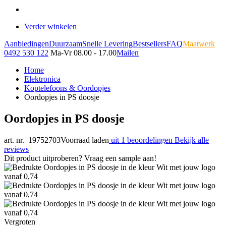
Verder winkelen
Aanbiedingen
Duurzaam
Snelle Levering
Bestsellers
FAQ
Maatwerk
0492 530 122
Ma-Vr 08.00 - 17.00
Mailen
Home
Elektronica
Koptelefoons & Oordopjes
Oordopjes in PS doosje
Oordopjes in PS doosje
art. nr. 19752703
Voorraad laden
uit 1 beoordelingen
Bekijk alle
reviews
Dit product uitproberen? Vraag een sample aan!
Vergroten