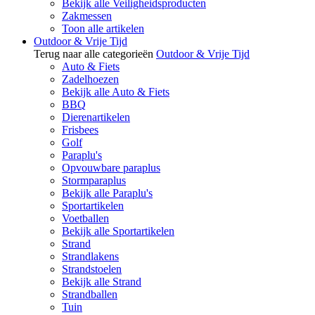
Bekijk alle Veiligheidsproducten
Zakmessen
Toon alle artikelen
Outdoor & Vrije Tijd
Terug naar alle categorieën
Outdoor & Vrije Tijd
Auto & Fiets
Zadelhoezen
Bekijk alle Auto & Fiets
BBQ
Dierenartikelen
Frisbees
Golf
Paraplu's
Opvouwbare paraplus
Stormparaplus
Bekijk alle Paraplu's
Sportartikelen
Voetballen
Bekijk alle Sportartikelen
Strand
Strandlakens
Strandstoelen
Bekijk alle Strand
Strandballen
Tuin