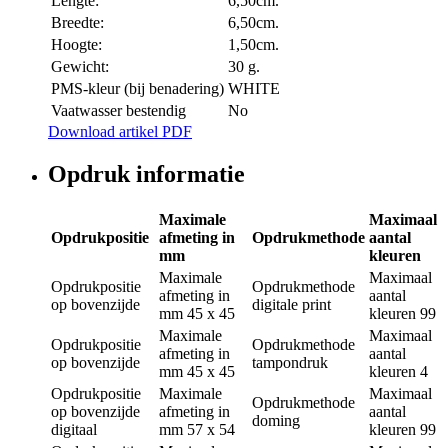
Lengte:
6,50cm.
Breedte:
6,50cm.
Hoogte:
1,50cm.
Gewicht:
30 g.
PMS-kleur (bij benadering)
WHITE
Vaatwasser bestendig
No
Download artikel PDF
Opdruk informatie
Maximale
Maximaal
Opdrukpositie
afmeting in
Opdrukmethode
aantal
mm
kleuren
Maximale
Maximaal
Opdrukpositie
Opdrukmethode
afmeting in
aantal
op bovenzijde
digitale print
mm
45 x 45
kleuren
99
Maximale
Maximaal
Opdrukpositie
Opdrukmethode
afmeting in
aantal
op bovenzijde
tampondruk
mm
45 x 45
kleuren
4
Opdrukpositie
Maximale
Maximaal
Opdrukmethode
op bovenzijde
afmeting in
aantal
doming
digitaal
mm
57 x 54
kleuren
99