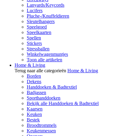
Lanyards/Keycords
Lucifers
Pluche-/Knuffeldieren
Sleutelhangers
Speelgoed
Speelkaarten
Spellen
Stickers
Stressballen
Winkelwagenmuntjes
Toon alle artikelen
Home & Living
Terug naar alle categorieën
Home & Living
Borden
Dekens
Handdoeken & Badtextiel
Badjassen
Sporthanddoeken
Bekijk alle Handdoeken & Badtextiel
Kaarsen
Keuken
Bestek
Broodtrommels
Keukenmessen