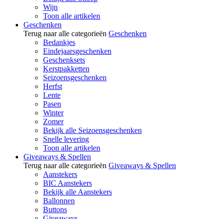
Wijn
Toon alle artikelen
Geschenken
Terug naar alle categorieën
Geschenken
Bedankjes
Eindejaarsgeschenken
Geschenksets
Kerstpakketten
Seizoensgeschenken
Herfst
Lente
Pasen
Winter
Zomer
Bekijk alle Seizoensgeschenken
Snelle levering
Toon alle artikelen
Giveaways & Spellen
Terug naar alle categorieën
Giveaways & Spellen
Aanstekers
BIC Aanstekers
Bekijk alle Aanstekers
Ballonnen
Buttons
Giveaways