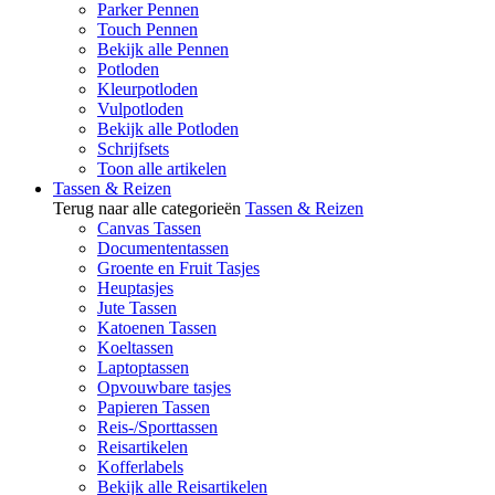
Parker Pennen
Touch Pennen
Bekijk alle Pennen
Potloden
Kleurpotloden
Vulpotloden
Bekijk alle Potloden
Schrijfsets
Toon alle artikelen
Tassen & Reizen
Terug naar alle categorieën
Tassen & Reizen
Canvas Tassen
Documententassen
Groente en Fruit Tasjes
Heuptasjes
Jute Tassen
Katoenen Tassen
Koeltassen
Laptoptassen
Opvouwbare tasjes
Papieren Tassen
Reis-/Sporttassen
Reisartikelen
Kofferlabels
Bekijk alle Reisartikelen