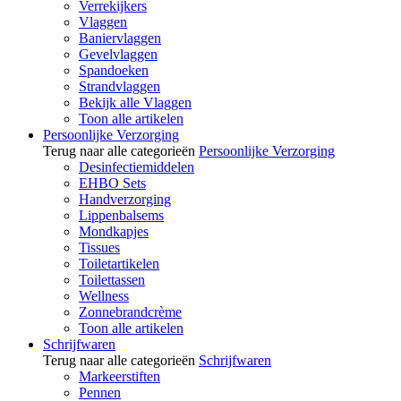
Verrekijkers
Vlaggen
Baniervlaggen
Gevelvlaggen
Spandoeken
Strandvlaggen
Bekijk alle Vlaggen
Toon alle artikelen
Persoonlijke Verzorging
Terug naar alle categorieën
Persoonlijke Verzorging
Desinfectiemiddelen
EHBO Sets
Handverzorging
Lippenbalsems
Mondkapjes
Tissues
Toiletartikelen
Toilettassen
Wellness
Zonnebrandcrème
Toon alle artikelen
Schrijfwaren
Terug naar alle categorieën
Schrijfwaren
Markeerstiften
Pennen