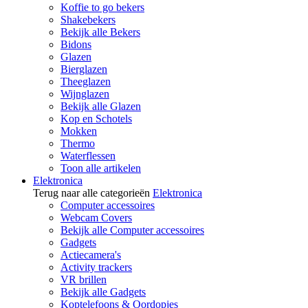
Koffie to go bekers
Shakebekers
Bekijk alle Bekers
Bidons
Glazen
Bierglazen
Theeglazen
Wijnglazen
Bekijk alle Glazen
Kop en Schotels
Mokken
Thermo
Waterflessen
Toon alle artikelen
Elektronica
Terug naar alle categorieën
Elektronica
Computer accessoires
Webcam Covers
Bekijk alle Computer accessoires
Gadgets
Actiecamera's
Activity trackers
VR brillen
Bekijk alle Gadgets
Koptelefoons & Oordopjes