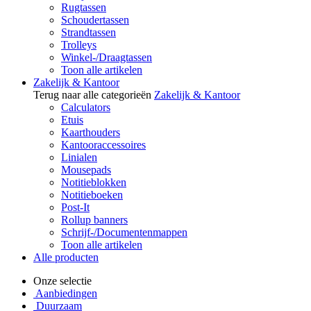
Rugtassen
Schoudertassen
Strandtassen
Trolleys
Winkel-/Draagtassen
Toon alle artikelen
Zakelijk & Kantoor
Terug naar alle categorieën
Zakelijk & Kantoor
Calculators
Etuis
Kaarthouders
Kantooraccessoires
Linialen
Mousepads
Notitieblokken
Notitieboeken
Post-It
Rollup banners
Schrijf-/Documentenmappen
Toon alle artikelen
Alle producten
Onze selectie
Aanbiedingen
Duurzaam