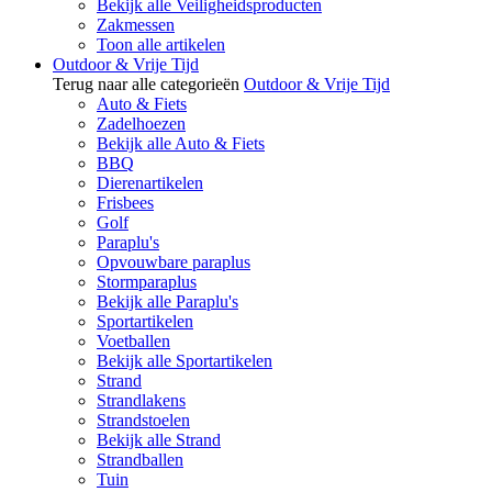
Bekijk alle Veiligheidsproducten
Zakmessen
Toon alle artikelen
Outdoor & Vrije Tijd
Terug naar alle categorieën
Outdoor & Vrije Tijd
Auto & Fiets
Zadelhoezen
Bekijk alle Auto & Fiets
BBQ
Dierenartikelen
Frisbees
Golf
Paraplu's
Opvouwbare paraplus
Stormparaplus
Bekijk alle Paraplu's
Sportartikelen
Voetballen
Bekijk alle Sportartikelen
Strand
Strandlakens
Strandstoelen
Bekijk alle Strand
Strandballen
Tuin