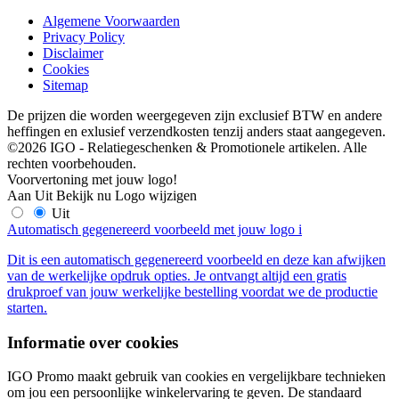
Algemene Voorwaarden
Privacy Policy
Disclaimer
Cookies
Sitemap
De prijzen die worden weergegeven zijn exclusief BTW en andere
heffingen en exlusief verzendkosten tenzij anders staat aangegeven.
©2026 IGO - Relatiegeschenken & Promotionele artikelen. Alle
rechten voorbehouden.
Voorvertoning met jouw logo!
Aan
Uit
Bekijk nu
Logo wijzigen
Uit
Automatisch gegenereerd voorbeeld met jouw logo
i
Dit is een automatisch gegenereerd voorbeeld en deze kan afwijken
van de werkelijke opdruk opties. Je ontvangt altijd een gratis
drukproef van jouw werkelijke bestelling voordat we de productie
starten.
Informatie over cookies
IGO Promo maakt gebruik van cookies en vergelijkbare technieken
om jou een persoonlijke winkelervaring te geven. De standaard