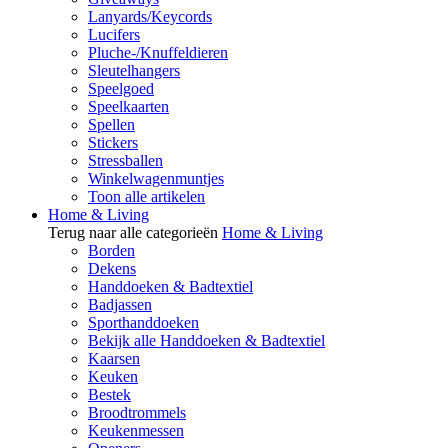
Lanyards/Keycords
Lucifers
Pluche-/Knuffeldieren
Sleutelhangers
Speelgoed
Speelkaarten
Spellen
Stickers
Stressballen
Winkelwagenmuntjes
Toon alle artikelen
Home & Living
Terug naar alle categorieën
Home & Living
Borden
Dekens
Handdoeken & Badtextiel
Badjassen
Sporthanddoeken
Bekijk alle Handdoeken & Badtextiel
Kaarsen
Keuken
Bestek
Broodtrommels
Keukenmessen