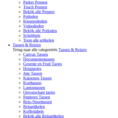
Parker Pennen
Touch Pennen
Bekijk alle Pennen
Potloden
Kleurpotloden
Vulpotloden
Bekijk alle Potloden
Schrijfsets
Toon alle artikelen
Tassen & Reizen
Terug naar alle categorieën
Tassen & Reizen
Canvas Tassen
Documententassen
Groente en Fruit Tasjes
Heuptasjes
Jute Tassen
Katoenen Tassen
Koeltassen
Laptoptassen
Opvouwbare tasjes
Papieren Tassen
Reis-/Sporttassen
Reisartikelen
Kofferlabels
Bekijk alle Reisartikelen