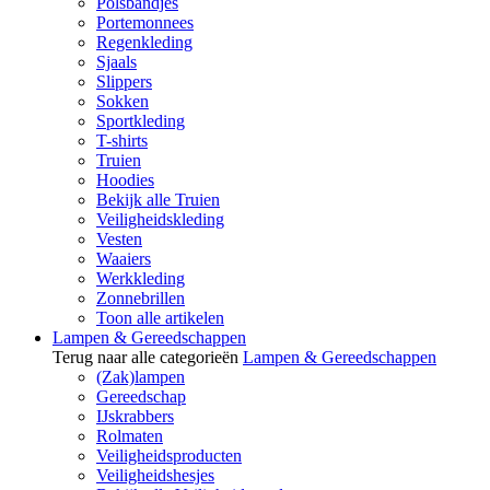
Polsbandjes
Portemonnees
Regenkleding
Sjaals
Slippers
Sokken
Sportkleding
T-shirts
Truien
Hoodies
Bekijk alle Truien
Veiligheidskleding
Vesten
Waaiers
Werkkleding
Zonnebrillen
Toon alle artikelen
Lampen & Gereedschappen
Terug naar alle categorieën
Lampen & Gereedschappen
(Zak)lampen
Gereedschap
IJskrabbers
Rolmaten
Veiligheidsproducten
Veiligheidshesjes