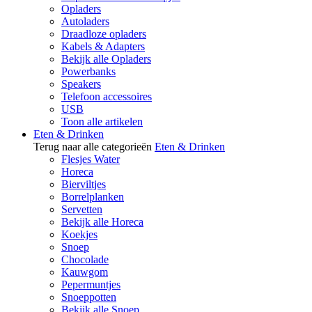
Opladers
Autoladers
Draadloze opladers
Kabels & Adapters
Bekijk alle Opladers
Powerbanks
Speakers
Telefoon accessoires
USB
Toon alle artikelen
Eten & Drinken
Terug naar alle categorieën
Eten & Drinken
Flesjes Water
Horeca
Bierviltjes
Borrelplanken
Servetten
Bekijk alle Horeca
Koekjes
Snoep
Chocolade
Kauwgom
Pepermuntjes
Snoeppotten
Bekijk alle Snoep