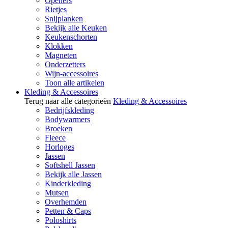
Openers
Rietjes
Snijplanken
Bekijk alle Keuken
Keukenschorten
Klokken
Magneten
Onderzetters
Wijn-accessoires
Toon alle artikelen
Kleding & Accessoires
Terug naar alle categorieën
Kleding & Accessoires
Bedrijfskleding
Bodywarmers
Broeken
Fleece
Horloges
Jassen
Softshell Jassen
Bekijk alle Jassen
Kinderkleding
Mutsen
Overhemden
Petten & Caps
Poloshirts