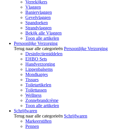
Verrekijkers
Vlaggen
Baniervlaggen
Gevelvlaggen
Spandoeken
Strandvlaggen
Bekijk alle Vlaggen
Toon alle artikelen
Persoonlijke Verzorging
Terug naar alle categorieën
Persoonlijke Verzorging
Desinfectiemiddelen
EHBO Sets
Handverzorging
Lippenbalsems
Mondkapjes
Tissues
Toiletartikelen
Toilettassen
Wellness
Zonnebrandcrème
Toon alle artikelen
Schrijfwaren
Terug naar alle categorieën
Schrijfwaren
Markeerstiften
Pennen