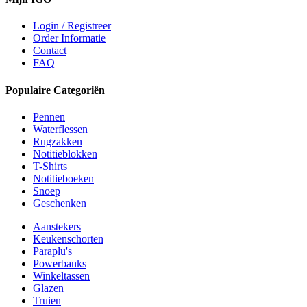
Login / Registreer
Order Informatie
Contact
FAQ
Populaire Categoriën
Pennen
Waterflessen
Rugzakken
Notitieblokken
T-Shirts
Notitieboeken
Snoep
Geschenken
Aanstekers
Keukenschorten
Paraplu's
Powerbanks
Winkeltassen
Glazen
Truien