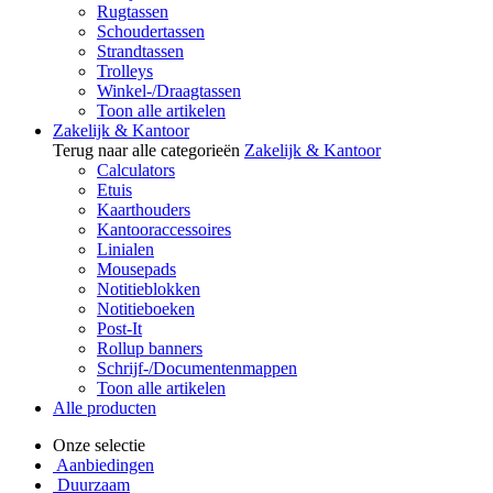
Rugtassen
Schoudertassen
Strandtassen
Trolleys
Winkel-/Draagtassen
Toon alle artikelen
Zakelijk & Kantoor
Terug naar alle categorieën
Zakelijk & Kantoor
Calculators
Etuis
Kaarthouders
Kantooraccessoires
Linialen
Mousepads
Notitieblokken
Notitieboeken
Post-It
Rollup banners
Schrijf-/Documentenmappen
Toon alle artikelen
Alle producten
Onze selectie
Aanbiedingen
Duurzaam