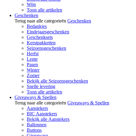
Wijn
Toon alle artikelen
Geschenken
Terug naar alle categorieën
Geschenken
Bedankjes
Eindejaarsgeschenken
Geschenksets
Kerstpakketten
Seizoensgeschenken
Herfst
Lente
Pasen
Winter
Zomer
Bekijk alle Seizoensgeschenken
Snelle levering
Toon alle artikelen
Giveaways & Spellen
Terug naar alle categorieën
Giveaways & Spellen
Aanstekers
BIC Aanstekers
Bekijk alle Aanstekers
Ballonnen
Buttons
Giveaways