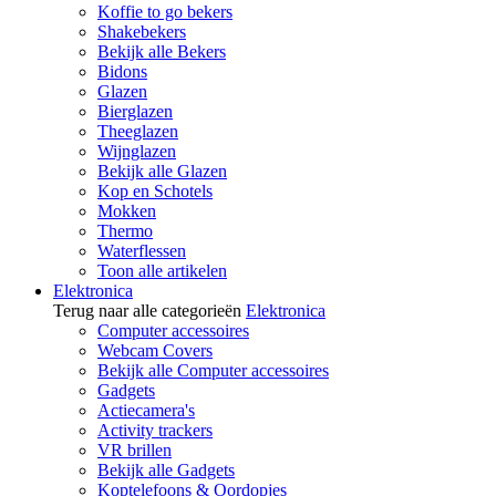
Koffie to go bekers
Shakebekers
Bekijk alle Bekers
Bidons
Glazen
Bierglazen
Theeglazen
Wijnglazen
Bekijk alle Glazen
Kop en Schotels
Mokken
Thermo
Waterflessen
Toon alle artikelen
Elektronica
Terug naar alle categorieën
Elektronica
Computer accessoires
Webcam Covers
Bekijk alle Computer accessoires
Gadgets
Actiecamera's
Activity trackers
VR brillen
Bekijk alle Gadgets
Koptelefoons & Oordopjes