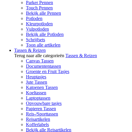
Parker Pennen
Touch Pennen
Bekijk alle Pennen
Potloden
Kleurpotloden
Vulpotloden
Bekijk alle Potloden
Schrijfsets
Toon alle artikelen
Tassen & Reizen
Terug naar alle categorieën
Tassen & Reizen
Canvas Tassen
Documententassen
Groente en Fruit Tasjes
Heuptasjes
Jute Tassen
Katoenen Tassen
Koeltassen
Laptoptassen
Opvouwbare tasjes
Papieren Tassen
Reis-/Sporttassen
Reisartikelen
Kofferlabels
Bekijk alle Reisartikelen