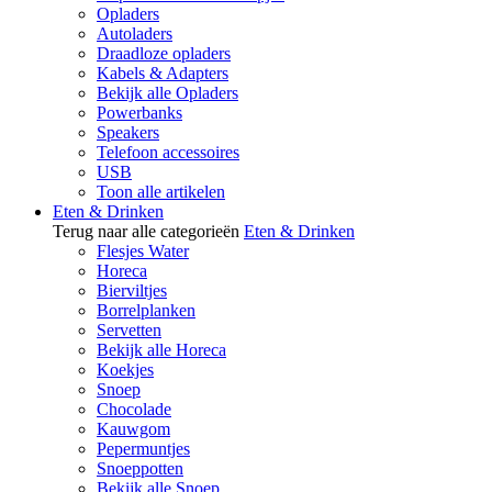
Opladers
Autoladers
Draadloze opladers
Kabels & Adapters
Bekijk alle Opladers
Powerbanks
Speakers
Telefoon accessoires
USB
Toon alle artikelen
Eten & Drinken
Terug naar alle categorieën
Eten & Drinken
Flesjes Water
Horeca
Bierviltjes
Borrelplanken
Servetten
Bekijk alle Horeca
Koekjes
Snoep
Chocolade
Kauwgom
Pepermuntjes
Snoeppotten
Bekijk alle Snoep