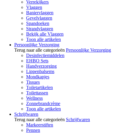
Verrekijkers
Vlaggen
Baniervlaggen
Gevelvlaggen
Spandoeken
Strandvlaggen
Bekijk alle Vlaggen
Toon alle artikelen
Persoonlijke Verzorging
Terug naar alle categorieën
Persoonlijke Verzorging
Desinfectiemiddelen
EHBO Sets
Handverzorging
Lippenbalsems
Mondkapjes
Tissues
Toiletartikelen
Toilettassen
Wellness
Zonnebrandcrème
Toon alle artikelen
Schrijfwaren
Terug naar alle categorieën
Schrijfwaren
Markeerstiften
Pennen