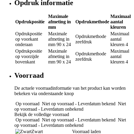
Opdruk informatie
Maximale
Maximaal
Opdrukpositie
afmeting in
Opdrukmethode
aantal
mm
kleuren
Opdrukpositie
Maximale
Maximaal
Opdrukmethode
op voorkant
afmeting in
aantal
zeefdruk
onderaan
mm
90 x 24
kleuren
4
Opdrukpositie
Maximale
Maximaal
Opdrukmethode
op voorzijde
afmeting in
aantal
zeefdruk
bovenkant
mm
90 x 24
kleuren
4
Voorraad
De actuele voorraadinformatie van het product kan worden
bekeken via onderstaande knop
Op voorraad
Niet op voorraad - Leverdatum bekend
Niet
op voorraad - Leverdatum onbekend
Bekijk de volledige voorraad
Op voorraad
Niet op voorraad - Leverdatum bekend
Niet
op voorraad - Leverdatum onbekend
Zwart
Voorraad laden