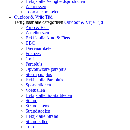
Bekijk alle Veiligheidsproducten
Zakmessen
Toon alle artikelen
Outdoor & Vrije Tijd
Terug naar alle categorieën
Outdoor & Vrije Tijd
Auto & Fiets
Zadelhoezen
Bekijk alle Auto & Fiets
BBQ
Dierenartikelen
Frisbees
Golf
Paraplu's
Opvouwbare paraplus
Stormparaplus
Bekijk alle Paraplu's
Sportartikelen
Voetballen
Bekijk alle Sportartikelen
Strand
Strandlakens
Strandstoelen
Bekijk alle Strand
Strandballen
Tuin