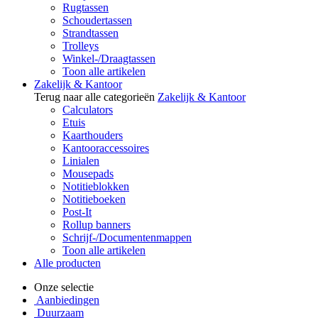
Rugtassen
Schoudertassen
Strandtassen
Trolleys
Winkel-/Draagtassen
Toon alle artikelen
Zakelijk & Kantoor
Terug naar alle categorieën
Zakelijk & Kantoor
Calculators
Etuis
Kaarthouders
Kantooraccessoires
Linialen
Mousepads
Notitieblokken
Notitieboeken
Post-It
Rollup banners
Schrijf-/Documentenmappen
Toon alle artikelen
Alle producten
Onze selectie
Aanbiedingen
Duurzaam