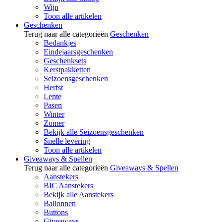
Wijn
Toon alle artikelen
Geschenken
Terug naar alle categorieën
Geschenken
Bedankjes
Eindejaarsgeschenken
Geschenksets
Kerstpakketten
Seizoensgeschenken
Herfst
Lente
Pasen
Winter
Zomer
Bekijk alle Seizoensgeschenken
Snelle levering
Toon alle artikelen
Giveaways & Spellen
Terug naar alle categorieën
Giveaways & Spellen
Aanstekers
BIC Aanstekers
Bekijk alle Aanstekers
Ballonnen
Buttons
Giveaways