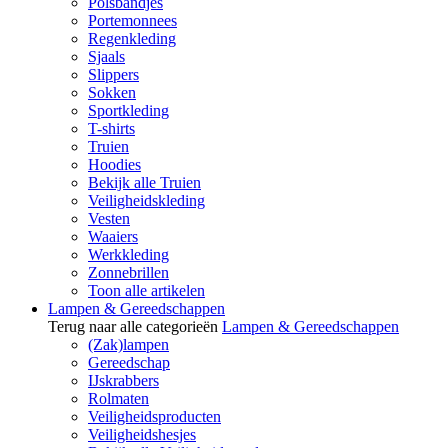
Polsbandjes
Portemonnees
Regenkleding
Sjaals
Slippers
Sokken
Sportkleding
T-shirts
Truien
Hoodies
Bekijk alle Truien
Veiligheidskleding
Vesten
Waaiers
Werkkleding
Zonnebrillen
Toon alle artikelen
Lampen & Gereedschappen
Terug naar alle categorieën
Lampen & Gereedschappen
(Zak)lampen
Gereedschap
IJskrabbers
Rolmaten
Veiligheidsproducten
Veiligheidshesjes