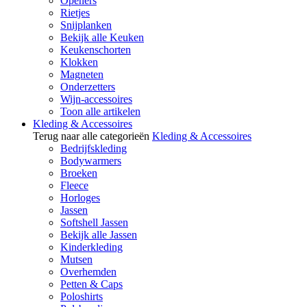
Openers
Rietjes
Snijplanken
Bekijk alle Keuken
Keukenschorten
Klokken
Magneten
Onderzetters
Wijn-accessoires
Toon alle artikelen
Kleding & Accessoires
Terug naar alle categorieën
Kleding & Accessoires
Bedrijfskleding
Bodywarmers
Broeken
Fleece
Horloges
Jassen
Softshell Jassen
Bekijk alle Jassen
Kinderkleding
Mutsen
Overhemden
Petten & Caps
Poloshirts