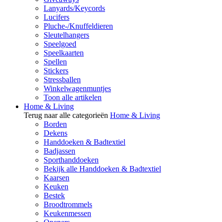
Lanyards/Keycords
Lucifers
Pluche-/Knuffeldieren
Sleutelhangers
Speelgoed
Speelkaarten
Spellen
Stickers
Stressballen
Winkelwagenmuntjes
Toon alle artikelen
Home & Living
Terug naar alle categorieën
Home & Living
Borden
Dekens
Handdoeken & Badtextiel
Badjassen
Sporthanddoeken
Bekijk alle Handdoeken & Badtextiel
Kaarsen
Keuken
Bestek
Broodtrommels
Keukenmessen