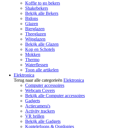
Koffie to go bekers
Shakebekers
Bekijk alle Bekers
Bidons
Glazen
Bierglazen
Theeglazen
Wijnglazen
Bekijk alle Glazen
Kop en Schotels
Mokken
Thermo
Waterflessen
Toon alle artikelen
Elektronica
Terug naar alle categorieën
Elektronica
Computer accessoires
Webcam Covers
Bekijk alle Computer accessoires
Gadgets
Actiecamera's
Activity trackers
VR brillen
Bekijk alle Gadgets
Koptelefoons & Oordopjes