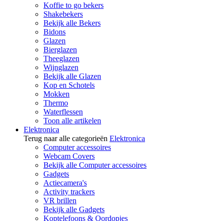
Koffie to go bekers
Shakebekers
Bekijk alle Bekers
Bidons
Glazen
Bierglazen
Theeglazen
Wijnglazen
Bekijk alle Glazen
Kop en Schotels
Mokken
Thermo
Waterflessen
Toon alle artikelen
Elektronica
Terug naar alle categorieën
Elektronica
Computer accessoires
Webcam Covers
Bekijk alle Computer accessoires
Gadgets
Actiecamera's
Activity trackers
VR brillen
Bekijk alle Gadgets
Koptelefoons & Oordopjes