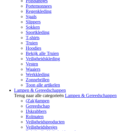
Polsbandjes
Portemonnees
Regenkleding
Sjaals
Slippers
Sokken
Sportkleding
T-shirts
Truien
Hoodies
Bekijk alle Truien
Veiligheidskleding
Vesten
Waaiers
Werkkleding
Zonnebrillen
Toon alle artikelen
Lampen & Gereedschappen
Terug naar alle categorieën
Lampen & Gereedschappen
(Zak)lampen
Gereedschap
IJskrabbers
Rolmaten
Veiligheidsproducten
Veiligheidshesjes