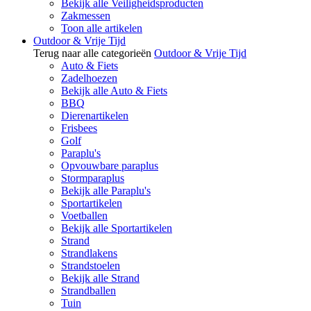
Bekijk alle Veiligheidsproducten
Zakmessen
Toon alle artikelen
Outdoor & Vrije Tijd
Terug naar alle categorieën
Outdoor & Vrije Tijd
Auto & Fiets
Zadelhoezen
Bekijk alle Auto & Fiets
BBQ
Dierenartikelen
Frisbees
Golf
Paraplu's
Opvouwbare paraplus
Stormparaplus
Bekijk alle Paraplu's
Sportartikelen
Voetballen
Bekijk alle Sportartikelen
Strand
Strandlakens
Strandstoelen
Bekijk alle Strand
Strandballen
Tuin