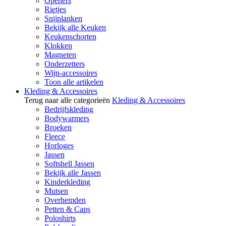
Openers
Rietjes
Snijplanken
Bekijk alle Keuken
Keukenschorten
Klokken
Magneten
Onderzetters
Wijn-accessoires
Toon alle artikelen
Kleding & Accessoires
Terug naar alle categorieën
Kleding & Accessoires
Bedrijfskleding
Bodywarmers
Broeken
Fleece
Horloges
Jassen
Softshell Jassen
Bekijk alle Jassen
Kinderkleding
Mutsen
Overhemden
Petten & Caps
Poloshirts