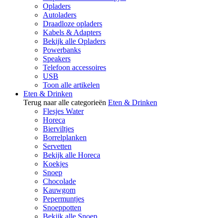
Opladers
Autoladers
Draadloze opladers
Kabels & Adapters
Bekijk alle Opladers
Powerbanks
Speakers
Telefoon accessoires
USB
Toon alle artikelen
Eten & Drinken
Terug naar alle categorieën
Eten & Drinken
Flesjes Water
Horeca
Bierviltjes
Borrelplanken
Servetten
Bekijk alle Horeca
Koekjes
Snoep
Chocolade
Kauwgom
Pepermuntjes
Snoeppotten
Bekijk alle Snoep