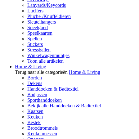
Lanyards/Keycords
Lucifers
Pluche-/Knuffeldieren
Sleutelhangers
Speelgoed
Speelkaarten
Spellen
Stickers
Stressballen
Winkelwagenmuntjes
Toon alle artikelen
Home & Living
Terug naar alle categorieën
Home & Living
Borden
Dekens
Handdoeken & Badtextiel
Badjassen
Sporthanddoeken
Bekijk alle Handdoeken & Badtextiel
Kaarsen
Keuken
Bestek
Broodtrommels
Keukenmessen