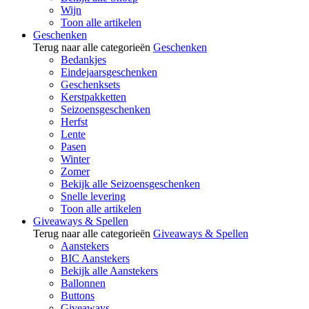
Wijn
Toon alle artikelen
Geschenken
Terug naar alle categorieën
Geschenken
Bedankjes
Eindejaarsgeschenken
Geschenksets
Kerstpakketten
Seizoensgeschenken
Herfst
Lente
Pasen
Winter
Zomer
Bekijk alle Seizoensgeschenken
Snelle levering
Toon alle artikelen
Giveaways & Spellen
Terug naar alle categorieën
Giveaways & Spellen
Aanstekers
BIC Aanstekers
Bekijk alle Aanstekers
Ballonnen
Buttons
Giveaways