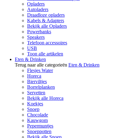
Opladers
Autoladers
Draadloze opladers
Kabels & Adapters
Bekijk alle Opladers
Powerbanks
Speakers
Telefoon accessoires
USB
Toon alle artikelen
Eten & Drinken
Terug naar alle categorieën
Eten & Drinken
Flesjes Water
Horeca
Bierviltjes
Borrelplanken
Servetten
Bekijk alle Horeca
Koekjes
Snoep
Chocolade
Kauwgom
Pepermuntjes
Snoeppotten
Bekijk alle Snoep