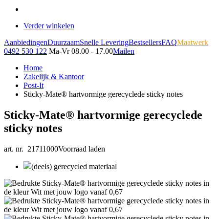
Verder winkelen
Aanbiedingen
Duurzaam
Snelle Levering
Bestsellers
FAQ
Maatwerk
0492 530 122
Ma-Vr 08.00 - 17.00
Mailen
Home
Zakelijk & Kantoor
Post-It
Sticky-Mate® hartvormige gerecyclede sticky notes
Sticky-Mate® hartvormige gerecyclede
sticky notes
art. nr. 21711000
Voorraad laden
(deels) gerecycled materiaal