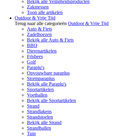
Bekijk alle Veiligheidsproducten
Zakmessen
Toon alle artikelen
Outdoor & Vrije Tijd
Terug naar alle categorieën
Outdoor & Vrije Tijd
Auto & Fiets
Zadelhoezen
Bekijk alle Auto & Fiets
BBQ
Dierenartikelen
Frisbees
Golf
Paraplu's
Opvouwbare paraplus
Stormparaplus
Bekijk alle Paraplu's
Sportartikelen
Voetballen
Bekijk alle Sportartikelen
Strand
Strandlakens
Strandstoelen
Bekijk alle Strand
Strandballen
Tuin