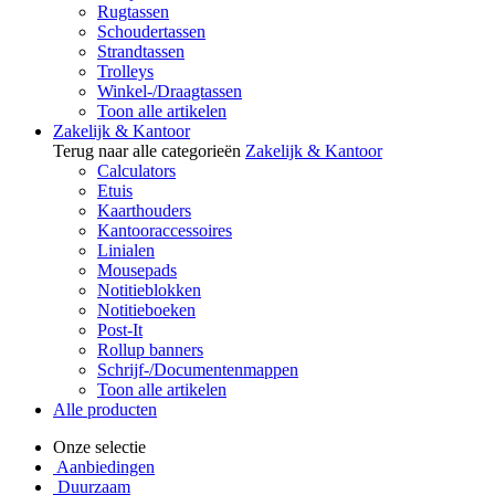
Rugtassen
Schoudertassen
Strandtassen
Trolleys
Winkel-/Draagtassen
Toon alle artikelen
Zakelijk & Kantoor
Terug naar alle categorieën
Zakelijk & Kantoor
Calculators
Etuis
Kaarthouders
Kantooraccessoires
Linialen
Mousepads
Notitieblokken
Notitieboeken
Post-It
Rollup banners
Schrijf-/Documentenmappen
Toon alle artikelen
Alle producten
Onze selectie
Aanbiedingen
Duurzaam