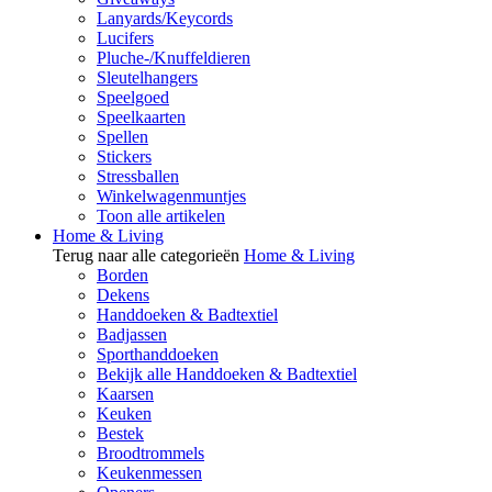
Lanyards/Keycords
Lucifers
Pluche-/Knuffeldieren
Sleutelhangers
Speelgoed
Speelkaarten
Spellen
Stickers
Stressballen
Winkelwagenmuntjes
Toon alle artikelen
Home & Living
Terug naar alle categorieën
Home & Living
Borden
Dekens
Handdoeken & Badtextiel
Badjassen
Sporthanddoeken
Bekijk alle Handdoeken & Badtextiel
Kaarsen
Keuken
Bestek
Broodtrommels
Keukenmessen