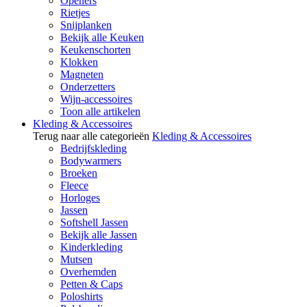
Openers
Rietjes
Snijplanken
Bekijk alle Keuken
Keukenschorten
Klokken
Magneten
Onderzetters
Wijn-accessoires
Toon alle artikelen
Kleding & Accessoires
Terug naar alle categorieën
Kleding & Accessoires
Bedrijfskleding
Bodywarmers
Broeken
Fleece
Horloges
Jassen
Softshell Jassen
Bekijk alle Jassen
Kinderkleding
Mutsen
Overhemden
Petten & Caps
Poloshirts