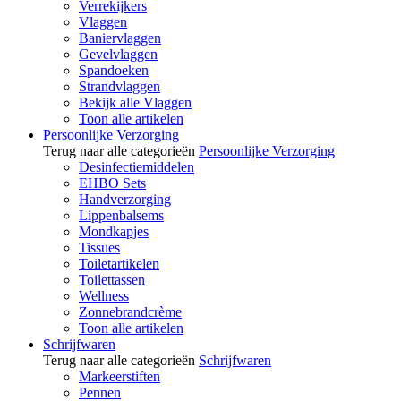
Verrekijkers
Vlaggen
Baniervlaggen
Gevelvlaggen
Spandoeken
Strandvlaggen
Bekijk alle Vlaggen
Toon alle artikelen
Persoonlijke Verzorging
Terug naar alle categorieën
Persoonlijke Verzorging
Desinfectiemiddelen
EHBO Sets
Handverzorging
Lippenbalsems
Mondkapjes
Tissues
Toiletartikelen
Toilettassen
Wellness
Zonnebrandcrème
Toon alle artikelen
Schrijfwaren
Terug naar alle categorieën
Schrijfwaren
Markeerstiften
Pennen