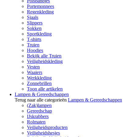
Polsbandjes
Portemonnees
Regenkleding
Sjaals
Slippers
Sokken
Sportkleding
T-shirts
Truien
Hoodies
Bekijk alle Truien
Veiligheidskleding
Vesten
Waaiers
Werkkleding
Zonnebrillen
Toon alle artikelen
Lampen & Gereedschappen
Terug naar alle categorieën
Lampen & Gereedschappen
(Zak)lampen
Gereedschap
IJskrabbers
Rolmaten
Veiligheidsproducten
Veiligheidshesjes