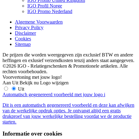
IGO Promo United Kingdom
IGO Profil Norge
IGO Promo Nederland
Algemene Voorwaarden
Privacy Policy
Disclaimer
Cookies
Sitemap
De prijzen die worden weergegeven zijn exclusief BTW en andere
heffingen en exlusief verzendkosten tenzij anders staat aangegeven.
©2026 IGO - Relatiegeschenken & Promotionele artikelen. Alle
rechten voorbehouden.
Voorvertoning met jouw logo!
Aan
Uit
Bekijk nu
Logo wijzigen
Uit
Automatisch gegenereerd voorbeeld met jouw logo
i
Dit is een automatisch gegenereerd voorbeeld en deze kan afwijken
van de werkelijke opdruk opties. Je ontvangt altijd een gratis
drukproef van jouw werkelijke bestelling voordat we de productie
starten.
Informatie over cookies