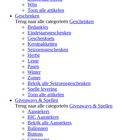
Wijn
Toon alle artikelen
Geschenken
Terug naar alle categorieën
Geschenken
Bedankjes
Eindejaarsgeschenken
Geschenksets
Kerstpakketten
Seizoensgeschenken
Herfst
Lente
Pasen
Winter
Zomer
Bekijk alle Seizoensgeschenken
Snelle levering
Toon alle artikelen
Giveaways & Spellen
Terug naar alle categorieën
Giveaways & Spellen
Aanstekers
BIC Aanstekers
Bekijk alle Aanstekers
Ballonnen
Buttons
Giveaways