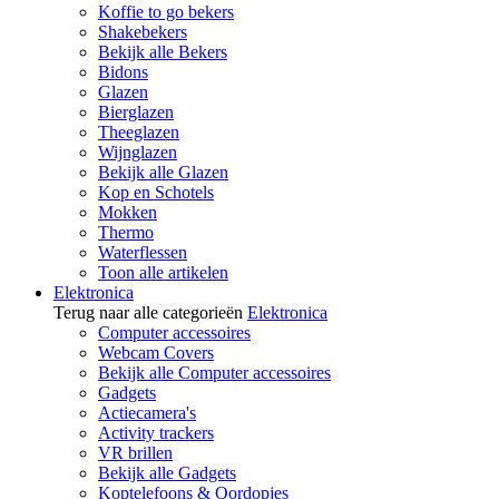
Koffie to go bekers
Shakebekers
Bekijk alle Bekers
Bidons
Glazen
Bierglazen
Theeglazen
Wijnglazen
Bekijk alle Glazen
Kop en Schotels
Mokken
Thermo
Waterflessen
Toon alle artikelen
Elektronica
Terug naar alle categorieën
Elektronica
Computer accessoires
Webcam Covers
Bekijk alle Computer accessoires
Gadgets
Actiecamera's
Activity trackers
VR brillen
Bekijk alle Gadgets
Koptelefoons & Oordopjes