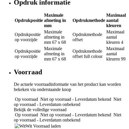
Opdruk informatie
Maximale
Maximaal
Opdrukpositie
afmeting in
Opdrukmethode
aantal
mm
kleuren
Maximale
Maximaal
Opdrukpositie
Opdrukmethode
afmeting in
aantal
op voorzijde
offset
mm
67 x 68
kleuren
4
Maximale
Maximaal
Opdrukpositie
Opdrukmethode
afmeting in
aantal
op voorzijde
offset full colour
mm
67 x 68
kleuren
99
Voorraad
De actuele voorraadinformatie van het product kan worden
bekeken via onderstaande knop
Op voorraad
Niet op voorraad - Leverdatum bekend
Niet
op voorraad - Leverdatum onbekend
Bekijk de volledige voorraad
Op voorraad
Niet op voorraad - Leverdatum bekend
Niet
op voorraad - Leverdatum onbekend
Wit
Voorraad laden