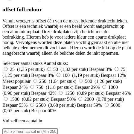
offset full colour
Vanuit vroeger is offset één van de meest bekende druktechnieken.
Offset is een techniek waarbij er een beeld wordt aangebracht op
een aluminiumplaat. Deze drukplaten zijn belicht met de
bedrukking. Hierom heb je voor iedere kleur een aparte drukplaat
nodig. Vervolgens worden deze platen vochtig gemaakt en alle niet
belichte delen nemen dit vocht aan. Hierna wordt de inkt op de plaat
aangebracht waarbij alleen de belichte delen de inkt opnemen.
Selecteer aantal stuks
Aantal stuks:
25 (1,35 per stuk)
50 (1,32 per stuk)
Bespaar 3%
75
(1,25 per stuk)
Bespaar 8%
100 (1,19 per stuk)
Bespaar 12%
Meest populair
250 (1,64 per stuk)
500 (1,26 per stuk)
Bespaar 24%
750 (1,18 per stuk)
Bespaar 29%
1000
(0,96 per stuk)
Bespaar 42%
1250 (0,89 per stuk)
Bespaar 46%
1500 (0,82 per stuk)
Bespaar 50%
2000 (0,78 per stuk)
Bespaar 53%
2500 (0,68 per stuk)
Bespaar 59%
5000
(0,67 per stuk)
Bespaar 60%
Vul zelf een aantal in