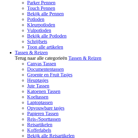
Parker Pennen
Touch Pennen
Bekijk alle Pennen
Potloden
Kleurpotloden
Vulpotloden
Bekijk alle Potloden
Schrijfsets
Toon alle artikelen
Tassen & Reizen
Terug naar alle categorieën
Tassen & Reizen
Canvas Tassen
Documententassen
Groente en Fruit Tasjes
Heuptasjes
Jute Tassen
Katoenen Tassen
Koeltassen
Laptoptassen
Opvouwbare tasjes
Papieren Tassen
Reis-/Sporttassen
Reisartikelen
Kofferlabels
Bekijk alle Reisartikelen