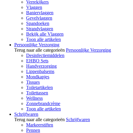
Verrekijkers
Vlaggen
Baniervlaggen
Gevelvlaggen
Spandoeken
Strandvlaggen
Bekijk alle Vlaggen
Toon alle artikelen
Persoonlijke Verzorging
Terug naar alle categorieën
Persoonlijke Verzorging
Desinfectiemiddelen
EHBO Sets
Handverzorging
Lippenbalsems
Mondkapjes
Tissues
Toiletartikelen
Toilettassen
Wellness
Zonnebrandcrème
Toon alle artikelen
Schrijfwaren
Terug naar alle categorieën
Schrijfwaren
Markeerstiften
Pennen