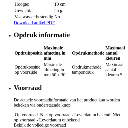
Hoogte:
10 cm.
Gewicht:
55 g.
Vaatwasser bestendig
No
Download artikel PDF
Opdruk informatie
Maximale
Maximaal
Opdrukpositie
afmeting in
Opdrukmethode
aantal
mm
kleuren
Maximale
Maximaal
Opdrukpositie
Opdrukmethode
afmeting in
aantal
op voorzijde
tampondruk
mm
50 x 30
kleuren
5
Voorraad
De actuele voorraadinformatie van het product kan worden
bekeken via onderstaande knop
Op voorraad
Niet op voorraad - Leverdatum bekend
Niet
op voorraad - Leverdatum onbekend
Bekijk de volledige voorraad