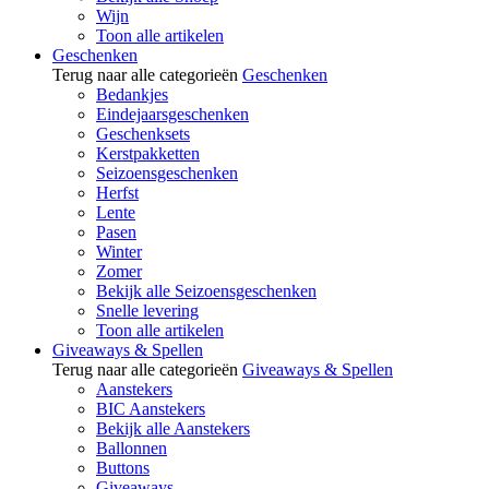
Wijn
Toon alle artikelen
Geschenken
Terug naar alle categorieën
Geschenken
Bedankjes
Eindejaarsgeschenken
Geschenksets
Kerstpakketten
Seizoensgeschenken
Herfst
Lente
Pasen
Winter
Zomer
Bekijk alle Seizoensgeschenken
Snelle levering
Toon alle artikelen
Giveaways & Spellen
Terug naar alle categorieën
Giveaways & Spellen
Aanstekers
BIC Aanstekers
Bekijk alle Aanstekers
Ballonnen
Buttons
Giveaways