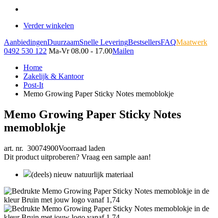
Verder winkelen
Aanbiedingen
Duurzaam
Snelle Levering
Bestsellers
FAQ
Maatwerk
0492 530 122
Ma-Vr 08.00 - 17.00
Mailen
Home
Zakelijk & Kantoor
Post-It
Memo Growing Paper Sticky Notes memoblokje
Memo Growing Paper Sticky Notes
memoblokje
art. nr. 30074900
Voorraad laden
Dit product uitproberen? Vraag een sample aan!
(deels) nieuw natuurlijk materiaal