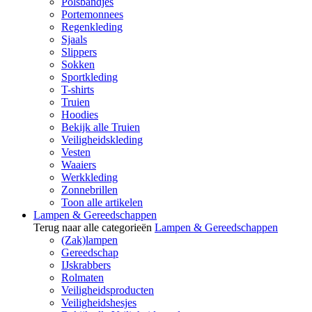
Polsbandjes
Portemonnees
Regenkleding
Sjaals
Slippers
Sokken
Sportkleding
T-shirts
Truien
Hoodies
Bekijk alle Truien
Veiligheidskleding
Vesten
Waaiers
Werkkleding
Zonnebrillen
Toon alle artikelen
Lampen & Gereedschappen
Terug naar alle categorieën
Lampen & Gereedschappen
(Zak)lampen
Gereedschap
IJskrabbers
Rolmaten
Veiligheidsproducten
Veiligheidshesjes