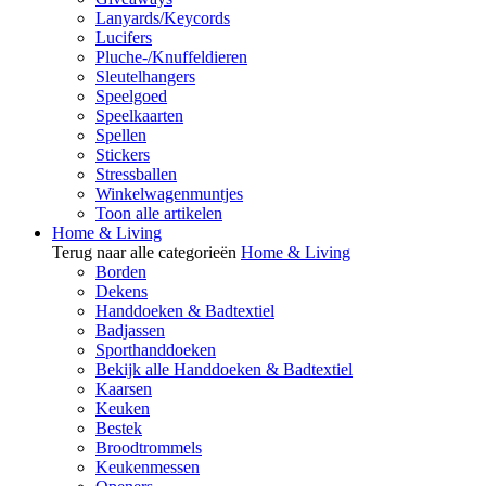
Lanyards/Keycords
Lucifers
Pluche-/Knuffeldieren
Sleutelhangers
Speelgoed
Speelkaarten
Spellen
Stickers
Stressballen
Winkelwagenmuntjes
Toon alle artikelen
Home & Living
Terug naar alle categorieën
Home & Living
Borden
Dekens
Handdoeken & Badtextiel
Badjassen
Sporthanddoeken
Bekijk alle Handdoeken & Badtextiel
Kaarsen
Keuken
Bestek
Broodtrommels
Keukenmessen