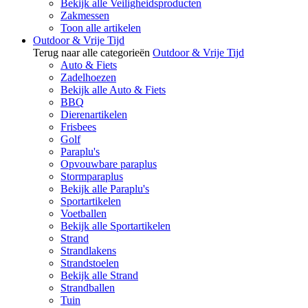
Bekijk alle Veiligheidsproducten
Zakmessen
Toon alle artikelen
Outdoor & Vrije Tijd
Terug naar alle categorieën
Outdoor & Vrije Tijd
Auto & Fiets
Zadelhoezen
Bekijk alle Auto & Fiets
BBQ
Dierenartikelen
Frisbees
Golf
Paraplu's
Opvouwbare paraplus
Stormparaplus
Bekijk alle Paraplu's
Sportartikelen
Voetballen
Bekijk alle Sportartikelen
Strand
Strandlakens
Strandstoelen
Bekijk alle Strand
Strandballen
Tuin