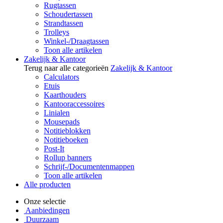
Rugtassen
Schoudertassen
Strandtassen
Trolleys
Winkel-/Draagtassen
Toon alle artikelen
Zakelijk & Kantoor
Terug naar alle categorieën
Zakelijk & Kantoor
Calculators
Etuis
Kaarthouders
Kantooraccessoires
Linialen
Mousepads
Notitieblokken
Notitieboeken
Post-It
Rollup banners
Schrijf-/Documentenmappen
Toon alle artikelen
Alle producten
Onze selectie
Aanbiedingen
Duurzaam