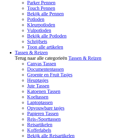
Parker Pennen
Touch Pennen
Bekijk alle Pennen
Potloden
Kleurpotloden
Vulpotloden
Bekijk alle Potloden
Schrijfsets
Toon alle artikelen
Tassen & Reizen
Terug naar alle categorieën
Tassen & Reizen
Canvas Tassen
Documententassen
Groente en Fruit Tasjes
Heuptasjes
Jute Tassen
Katoenen Tassen
Koeltassen
Laptoptassen
Opvouwbare tasjes
Papieren Tassen
Reis-/Sporttassen
Reisartikelen
Kofferlabels
Bekijk alle Reisartikelen