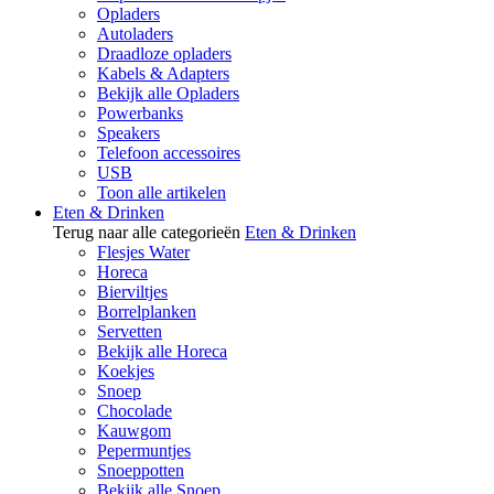
Opladers
Autoladers
Draadloze opladers
Kabels & Adapters
Bekijk alle Opladers
Powerbanks
Speakers
Telefoon accessoires
USB
Toon alle artikelen
Eten & Drinken
Terug naar alle categorieën
Eten & Drinken
Flesjes Water
Horeca
Bierviltjes
Borrelplanken
Servetten
Bekijk alle Horeca
Koekjes
Snoep
Chocolade
Kauwgom
Pepermuntjes
Snoeppotten
Bekijk alle Snoep