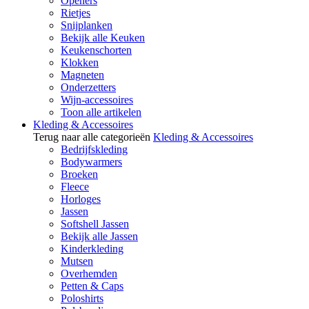
Openers
Rietjes
Snijplanken
Bekijk alle Keuken
Keukenschorten
Klokken
Magneten
Onderzetters
Wijn-accessoires
Toon alle artikelen
Kleding & Accessoires
Terug naar alle categorieën
Kleding & Accessoires
Bedrijfskleding
Bodywarmers
Broeken
Fleece
Horloges
Jassen
Softshell Jassen
Bekijk alle Jassen
Kinderkleding
Mutsen
Overhemden
Petten & Caps
Poloshirts