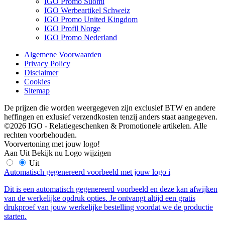
IGO Promo Suomi
IGO Werbeartikel Schweiz
IGO Promo United Kingdom
IGO Profil Norge
IGO Promo Nederland
Algemene Voorwaarden
Privacy Policy
Disclaimer
Cookies
Sitemap
De prijzen die worden weergegeven zijn exclusief BTW en andere
heffingen en exlusief verzendkosten tenzij anders staat aangegeven.
©2026 IGO - Relatiegeschenken & Promotionele artikelen. Alle
rechten voorbehouden.
Voorvertoning met jouw logo!
Aan
Uit
Bekijk nu
Logo wijzigen
Uit
Automatisch gegenereerd voorbeeld met jouw logo
i
Dit is een automatisch gegenereerd voorbeeld en deze kan afwijken
van de werkelijke opdruk opties. Je ontvangt altijd een gratis
drukproef van jouw werkelijke bestelling voordat we de productie
starten.