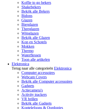
Koffie to go bekers
Shakebekers
Bekijk alle Bekers
Bidons
Glazen
Bierglazen
Theeglazen
Wijnglazen
Bekijk alle Glazen
Kop en Schotels
Mokken
Thermo
Waterflessen
Toon alle artikelen
Elektronica
Terug naar alle categorieën
Elektronica
Computer accessoires
Webcam Covers
Bekijk alle Computer accessoires
Gadgets
Actiecamera's
Activity trackers
VR brillen
Bekijk alle Gadgets
Koptelefoons & Oordopjes