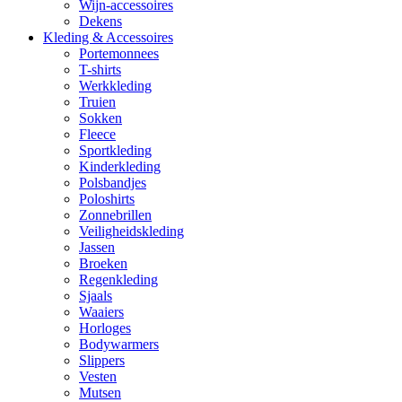
Wijn-accessoires
Dekens
Kleding & Accessoires
Portemonnees
T-shirts
Werkkleding
Truien
Sokken
Fleece
Sportkleding
Kinderkleding
Polsbandjes
Poloshirts
Zonnebrillen
Veiligheidskleding
Jassen
Broeken
Regenkleding
Sjaals
Waaiers
Horloges
Bodywarmers
Slippers
Vesten
Mutsen