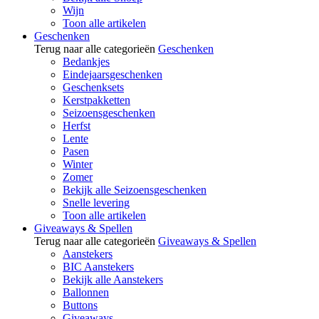
Wijn
Toon alle artikelen
Geschenken
Terug naar alle categorieën
Geschenken
Bedankjes
Eindejaarsgeschenken
Geschenksets
Kerstpakketten
Seizoensgeschenken
Herfst
Lente
Pasen
Winter
Zomer
Bekijk alle Seizoensgeschenken
Snelle levering
Toon alle artikelen
Giveaways & Spellen
Terug naar alle categorieën
Giveaways & Spellen
Aanstekers
BIC Aanstekers
Bekijk alle Aanstekers
Ballonnen
Buttons
Giveaways