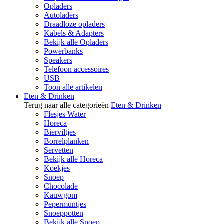
Opladers
Autoladers
Draadloze opladers
Kabels & Adapters
Bekijk alle Opladers
Powerbanks
Speakers
Telefoon accessoires
USB
Toon alle artikelen
Eten & Drinken
Terug naar alle categorieën
Eten & Drinken
Flesjes Water
Horeca
Bierviltjes
Borrelplanken
Servetten
Bekijk alle Horeca
Koekjes
Snoep
Chocolade
Kauwgom
Pepermuntjes
Snoeppotten
Bekijk alle Snoep