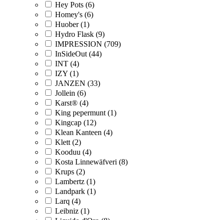
Hey Pots (6)
Homey's (6)
Huober (1)
Hydro Flask (9)
IMPRESSION (709)
InSideOut (44)
INT (4)
IZY (1)
JANZEN (33)
Jollein (6)
Karst® (4)
King pepermunt (1)
Kingcap (12)
Klean Kanteen (4)
Klett (2)
Kooduu (4)
Kosta Linnewäfveri (8)
Krups (2)
Lambertz (1)
Landpark (1)
Larq (4)
Leibniz (1)