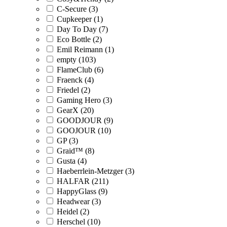
C-Secure (3)
Cupkeeper (1)
Day To Day (7)
Eco Bottle (2)
Emil Reimann (1)
empty (103)
FlameClub (6)
Fraenck (4)
Friedel (2)
Gaming Hero (3)
GearX (20)
GOODJOUR (9)
GOOJOUR (10)
GP (3)
Graid™ (8)
Gusta (4)
Haeberrlein-Metzger (3)
HALFAR (211)
HappyGlass (9)
Headwear (3)
Heidel (2)
Herschel (10)