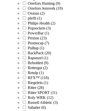
Orrefors Hunting (9)
Orrefors Jernverk (19)
Oxious (2)
pfeffi (1)
Philips Health (2)
Popsockets (3)
PowerBar (1)
Prixton (23)
Promocap (7)
Pulltap (1)
RackPack (20)
Rapunzel (1)
Rebottled (9)
Rettergut (2)
Retulp (1)
RFX™ (118)
Riegelein (1)
Ritter (28)
Ritter SPORT (11)
Roly WRK (12)
Russell Athletic (3)
Sabatier (6)