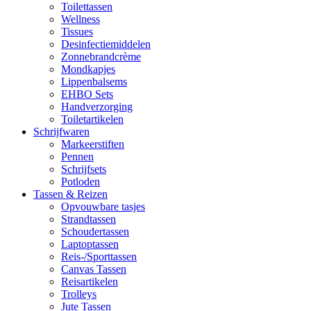
Toilettassen
Wellness
Tissues
Desinfectiemiddelen
Zonnebrandcrème
Mondkapjes
Lippenbalsems
EHBO Sets
Handverzorging
Toiletartikelen
Schrijfwaren
Markeerstiften
Pennen
Schrijfsets
Potloden
Tassen & Reizen
Opvouwbare tasjes
Strandtassen
Schoudertassen
Laptoptassen
Reis-/Sporttassen
Canvas Tassen
Reisartikelen
Trolleys
Jute Tassen