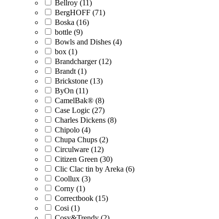
Bellroy (11)
BergHOFF (71)
Boska (16)
bottle (9)
Bowls and Dishes (4)
box (1)
Brandcharger (12)
Brandt (1)
Brickstone (13)
ByOn (11)
CamelBak® (8)
Case Logic (27)
Charles Dickens (8)
Chipolo (4)
Chupa Chups (2)
Circulware (12)
Citizen Green (30)
Clic Clac tin by Areka (6)
Coollux (3)
Corny (1)
Correctbook (15)
Cosi (1)
Cosy&Trendy (2)