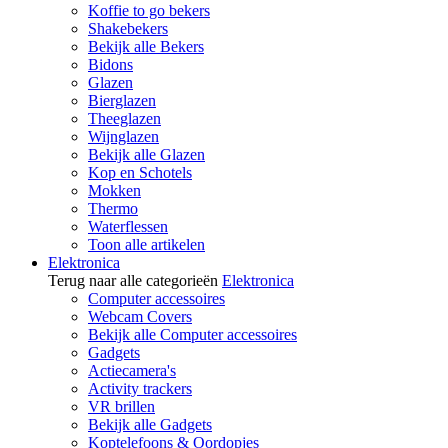
Koffie to go bekers
Shakebekers
Bekijk alle Bekers
Bidons
Glazen
Bierglazen
Theeglazen
Wijnglazen
Bekijk alle Glazen
Kop en Schotels
Mokken
Thermo
Waterflessen
Toon alle artikelen
Elektronica
Terug naar alle categorieën
Elektronica
Computer accessoires
Webcam Covers
Bekijk alle Computer accessoires
Gadgets
Actiecamera's
Activity trackers
VR brillen
Bekijk alle Gadgets
Koptelefoons & Oordopjes