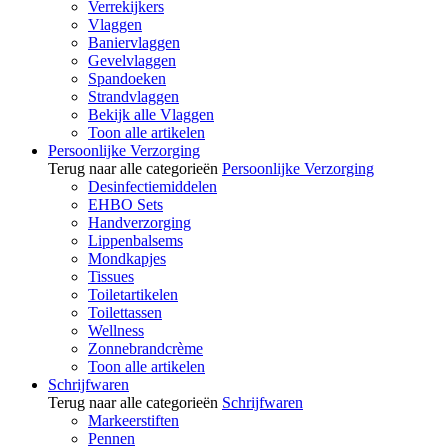
Verrekijkers
Vlaggen
Baniervlaggen
Gevelvlaggen
Spandoeken
Strandvlaggen
Bekijk alle Vlaggen
Toon alle artikelen
Persoonlijke Verzorging
Terug naar alle categorieën
Persoonlijke Verzorging
Desinfectiemiddelen
EHBO Sets
Handverzorging
Lippenbalsems
Mondkapjes
Tissues
Toiletartikelen
Toilettassen
Wellness
Zonnebrandcrème
Toon alle artikelen
Schrijfwaren
Terug naar alle categorieën
Schrijfwaren
Markeerstiften
Pennen