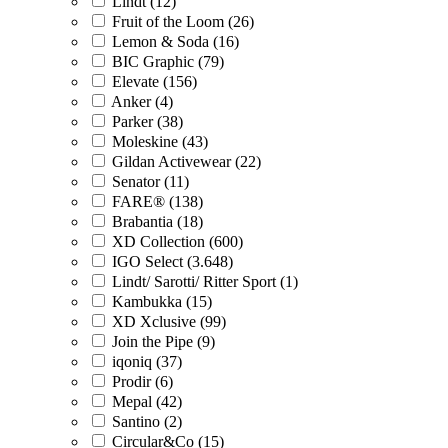
Lindt (12)
Fruit of the Loom (26)
Lemon & Soda (16)
BIC Graphic (79)
Elevate (156)
Anker (4)
Parker (38)
Moleskine (43)
Gildan Activewear (22)
Senator (11)
FARE® (138)
Brabantia (18)
XD Collection (600)
IGO Select (3.648)
Lindt/ Sarotti/ Ritter Sport (1)
Kambukka (15)
XD Xclusive (99)
Join the Pipe (9)
iqoniq (37)
Prodir (6)
Mepal (42)
Santino (2)
Circular&Co (15)