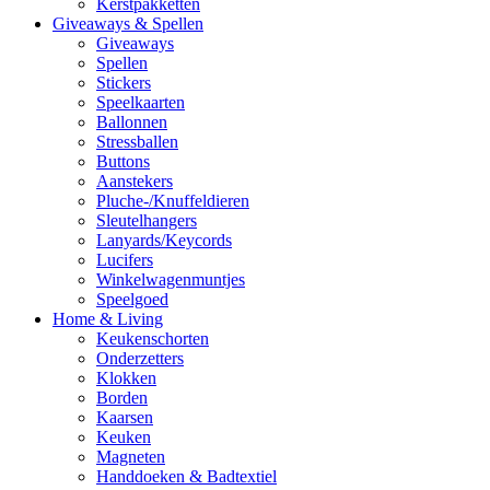
Kerstpakketten
Giveaways & Spellen
Giveaways
Spellen
Stickers
Speelkaarten
Ballonnen
Stressballen
Buttons
Aanstekers
Pluche-/Knuffeldieren
Sleutelhangers
Lanyards/Keycords
Lucifers
Winkelwagenmuntjes
Speelgoed
Home & Living
Keukenschorten
Onderzetters
Klokken
Borden
Kaarsen
Keuken
Magneten
Handdoeken & Badtextiel