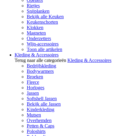
Openers
Rietjes
Snijplanken
Bekijk alle Keuken
Keukenschorten
Klokken
Magneten
Onderzetters
Wijn-accessoires
Toon alle artikelen
Kleding & Accessoires
Terug naar alle categorieën
Kleding & Accessoires
Bedrijfskleding
Bodywarmers
Broeken
Fleece
Horloges
Jassen
Softshell Jassen
Bekijk alle Jassen
Kinderkleding
Mutsen
Overhemden
Petten & Caps
Poloshirts