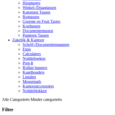
Heuptasjes
Winkel-/Draagtassen
Katoenen Tassen
Rugtassen
Groente en Fruit Tasjes
Koeltassen
Documententassen
Papieren Tassen
Zakelijk & Kantoor
Schrijf-/Documentenmappen
Etuis
Calculators
Notitieboeken
Post-It
Rollup banners
Kaarthouders
Linialen
Mousepads
Kantooraccessoires
Notitieblokken
Alle Categorieën
Minder categorieën
Filter