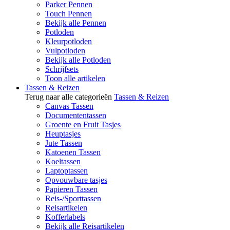
Parker Pennen
Touch Pennen
Bekijk alle Pennen
Potloden
Kleurpotloden
Vulpotloden
Bekijk alle Potloden
Schrijfsets
Toon alle artikelen
Tassen & Reizen
Terug naar alle categorieën
Tassen & Reizen
Canvas Tassen
Documententassen
Groente en Fruit Tasjes
Heuptasjes
Jute Tassen
Katoenen Tassen
Koeltassen
Laptoptassen
Opvouwbare tasjes
Papieren Tassen
Reis-/Sporttassen
Reisartikelen
Kofferlabels
Bekijk alle Reisartikelen