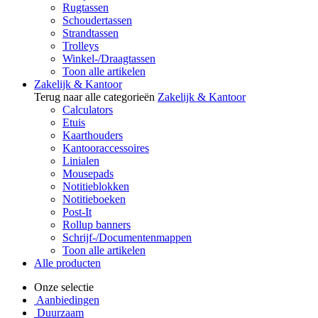
Rugtassen
Schoudertassen
Strandtassen
Trolleys
Winkel-/Draagtassen
Toon alle artikelen
Zakelijk & Kantoor
Terug naar alle categorieën
Zakelijk & Kantoor
Calculators
Etuis
Kaarthouders
Kantooraccessoires
Linialen
Mousepads
Notitieblokken
Notitieboeken
Post-It
Rollup banners
Schrijf-/Documentenmappen
Toon alle artikelen
Alle producten
Onze selectie
Aanbiedingen
Duurzaam