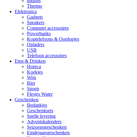
Bidons
Thermo
Elektronica
Gadgets
Speakers
Computer accessoires
Powerbanks
Koptelefoons & Oordopjes
Opladers
USB
Telefoon accessoires
Eten & Drinken
Horeca
Koekjes
Wijn
Bier
Snoep
Flesjes Water
Geschenken
Bedankjes
Geschenksets
Snelle levering
Adventskalenders
Seizoensgeschenken
Eindejaarsgeschenken