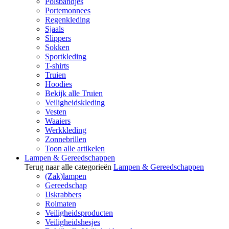
Polsbandjes
Portemonnees
Regenkleding
Sjaals
Slippers
Sokken
Sportkleding
T-shirts
Truien
Hoodies
Bekijk alle Truien
Veiligheidskleding
Vesten
Waaiers
Werkkleding
Zonnebrillen
Toon alle artikelen
Lampen & Gereedschappen
Terug naar alle categorieën
Lampen & Gereedschappen
(Zak)lampen
Gereedschap
IJskrabbers
Rolmaten
Veiligheidsproducten
Veiligheidshesjes