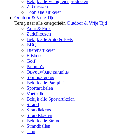
Bekijk alle Veiligheidsproducten
Zakmessen
Toon alle artikelen
Outdoor & Vrije Tijd
Terug naar alle categorieën
Outdoor & Vrije Tijd
Auto & Fiets
Zadelhoezen
Bekijk alle Auto & Fiets
BBQ
Dierenartikelen
Frisbees
Golf
Paraplu's
Opvouwbare paraplus
Stormparaplus
Bekijk alle Paraplu's
Sportartikelen
Voetballen
Bekijk alle Sportartikelen
Strand
Strandlakens
Strandstoelen
Bekijk alle Strand
Strandballen
Tuin