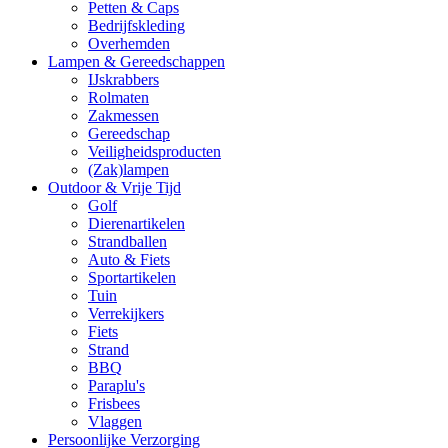
Petten & Caps
Bedrijfskleding
Overhemden
Lampen & Gereedschappen
IJskrabbers
Rolmaten
Zakmessen
Gereedschap
Veiligheidsproducten
(Zak)lampen
Outdoor & Vrije Tijd
Golf
Dierenartikelen
Strandballen
Auto & Fiets
Sportartikelen
Tuin
Verrekijkers
Fiets
Strand
BBQ
Paraplu's
Frisbees
Vlaggen
Persoonlijke Verzorging