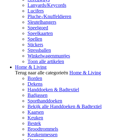
Lanyards/Keycords
Lucifers
Pluche-/Knuffeldieren
Sleutelhangers
Speelgoed
Speelkaarten
Spellen
Stickers
Stressballen
Winkelwagenmuntjes
Toon alle artikelen
Home & Living
Terug naar alle categorieën
Home & Living
Borden
Dekens
Handdoeken & Badtextiel
Badjassen
Sporthanddoeken
Bekijk alle Handdoeken & Badtextiel
Kaarsen
Keuken
Bestek
Broodtrommels
Keukenmessen