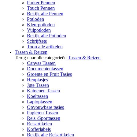
Parker Pennen
Touch Pennen
Bekijk alle Pennen
Potloden
Kleurpotloden
Vulpotloden
Bekijk alle Potloden
Schrijfsets
Toon alle artikelen
Tassen & Reizen
Terug naar alle categorieën
Tassen & Reizen
Canvas Tassen
Documententassen
Groente en Fruit Tasjes
Heuptasjes
Jute Tassen
Katoenen Tassen
Koeltassen
Laptoptassen
Opvouwbare tasjes
Papieren Tassen
Reis-/Sporttassen
Reisartikelen
Kofferlabels
Bekijk alle Reisartikelen