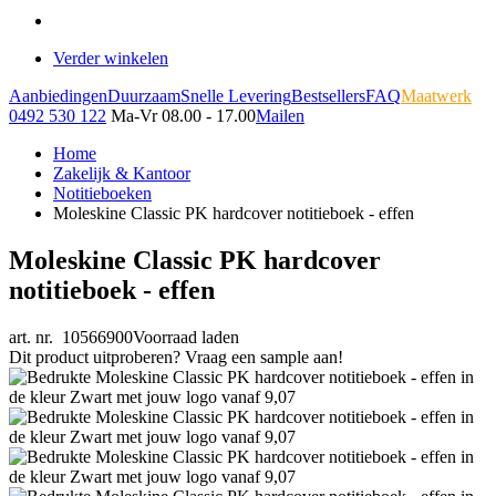
Verder winkelen
Aanbiedingen
Duurzaam
Snelle Levering
Bestsellers
FAQ
Maatwerk
0492 530 122
Ma-Vr 08.00 - 17.00
Mailen
Home
Zakelijk & Kantoor
Notitieboeken
Moleskine Classic PK hardcover notitieboek - effen
Moleskine Classic PK hardcover
notitieboek - effen
art. nr. 10566900
Voorraad laden
Dit product uitproberen? Vraag een sample aan!