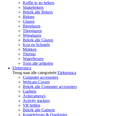
Koffie to go bekers
Shakebekers
Bekijk alle Bekers
Bidons
Glazen
Bierglazen
Theeglazen
Wijnglazen
Bekijk alle Glazen
Kop en Schotels
Mokken
Thermo
Waterflessen
Toon alle artikelen
Elektronica
Terug naar alle categorieën
Elektronica
Computer accessoires
Webcam Covers
Bekijk alle Computer accessoires
Gadgets
Actiecamera's
Activity trackers
VR brillen
Bekijk alle Gadgets
Koptelefoons & Oordopjes