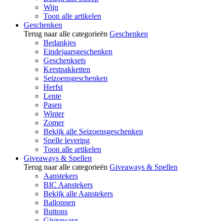
Wijn
Toon alle artikelen
Geschenken
Terug naar alle categorieën
Geschenken
Bedankjes
Eindejaarsgeschenken
Geschenksets
Kerstpakketten
Seizoensgeschenken
Herfst
Lente
Pasen
Winter
Zomer
Bekijk alle Seizoensgeschenken
Snelle levering
Toon alle artikelen
Giveaways & Spellen
Terug naar alle categorieën
Giveaways & Spellen
Aanstekers
BIC Aanstekers
Bekijk alle Aanstekers
Ballonnen
Buttons
Giveaways