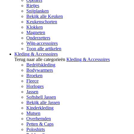
Openers
Rietjes
Snijplanken
Bekijk alle Keuken
Keukenschorten
Klokken
Magneten
Onderzetters
Wijn-accessoires
Toon alle artikelen
Kleding & Accessoires
Terug naar alle categorieën
Kleding & Accessoires
Bedrijfskleding
Bodywarmers
Broeken
Fleece
Horloges
Jassen
Softshell Jassen
Bekijk alle Jassen
Kinderkleding
Mutsen
Overhemden
Petten & Caps
Poloshirts