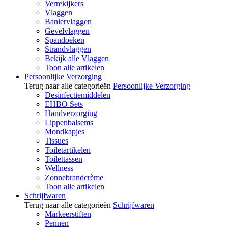
Verrekijkers
Vlaggen
Baniervlaggen
Gevelvlaggen
Spandoeken
Strandvlaggen
Bekijk alle Vlaggen
Toon alle artikelen
Persoonlijke Verzorging
Terug naar alle categorieën
Persoonlijke Verzorging
Desinfectiemiddelen
EHBO Sets
Handverzorging
Lippenbalsems
Mondkapjes
Tissues
Toiletartikelen
Toilettassen
Wellness
Zonnebrandcrème
Toon alle artikelen
Schrijfwaren
Terug naar alle categorieën
Schrijfwaren
Markeerstiften
Pennen