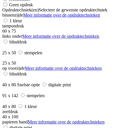
Geen opdruk
Opdruktechniek(en)
Selecteer de gewenste opdruktechniek
binnenzijde
Meer informatie over de opdruktechnieken
1 kleur
tampondruk
60 x 75
links onder
Meer informatie over de opdruktechnieken
blinddruk
25 x 50
stempelen
25 x 50
op voorzijde
Meer informatie over de opdruktechnieken
blinddruk
40 x 80
Snelste optie
digitale print
91 x 142
stempelen
40 x 80
1 kleur
zeefdruk
40 x 100
papieren band
Meer informatie over de opdruktechnieken
digitale print