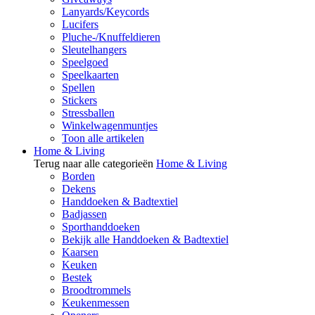
Lanyards/Keycords
Lucifers
Pluche-/Knuffeldieren
Sleutelhangers
Speelgoed
Speelkaarten
Spellen
Stickers
Stressballen
Winkelwagenmuntjes
Toon alle artikelen
Home & Living
Terug naar alle categorieën
Home & Living
Borden
Dekens
Handdoeken & Badtextiel
Badjassen
Sporthanddoeken
Bekijk alle Handdoeken & Badtextiel
Kaarsen
Keuken
Bestek
Broodtrommels
Keukenmessen