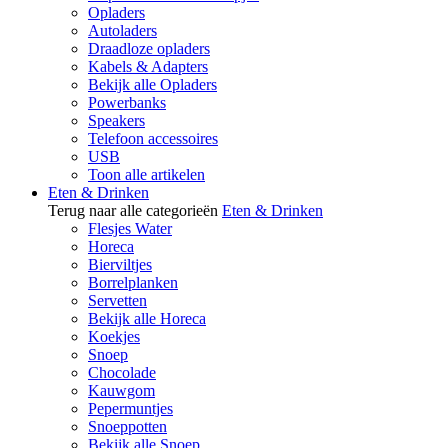
Opladers
Autoladers
Draadloze opladers
Kabels & Adapters
Bekijk alle Opladers
Powerbanks
Speakers
Telefoon accessoires
USB
Toon alle artikelen
Eten & Drinken
Terug naar alle categorieën
Eten & Drinken
Flesjes Water
Horeca
Bierviltjes
Borrelplanken
Servetten
Bekijk alle Horeca
Koekjes
Snoep
Chocolade
Kauwgom
Pepermuntjes
Snoeppotten
Bekijk alle Snoep