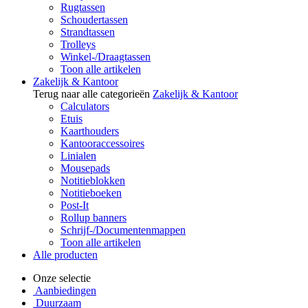
Rugtassen
Schoudertassen
Strandtassen
Trolleys
Winkel-/Draagtassen
Toon alle artikelen
Zakelijk & Kantoor
Terug naar alle categorieën
Zakelijk & Kantoor
Calculators
Etuis
Kaarthouders
Kantooraccessoires
Linialen
Mousepads
Notitieblokken
Notitieboeken
Post-It
Rollup banners
Schrijf-/Documentenmappen
Toon alle artikelen
Alle producten
Onze selectie
Aanbiedingen
Duurzaam