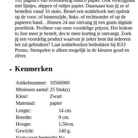
192 pagina's van ivoorkleurig blanco papier. Ook verkrijgbaar
met lijntjes, stippen of ruitjes papier. Daarnaast kun jij ze al
bestellen vanaf 10 stuks. Bestel een notitieboek met opdruk
op de voor- of binnenzijde, links- of rechtsonder of op de
papieren band. . Binnen 24 uur ontvang jij een gratis digitale
proefdruk. Profiteer van onze voordelige prijzen. Het leukste
is; hoe meer je bestelt, des te meer korting je ontvangt. Zoek
jij een voordelig product waarvan je zeker bent dat iedereen
het zal gebruiken? Laat notitieboeken bedrukken bij IGO
Promo. Stempelen is alleen mogelijk in de kleuren goud en
zilver.
Kenmerken
Artikelnummer:
10566900
Minimum aantal:
25 Stuk(s)
Kleur:
Zwart
Materiaal:
papier
Lengte:
14 cm.
Breedte:
9 cm.
Hoogte:
1,50cm.
Gewicht:
140 g.
Vaatwasser bestendig
No