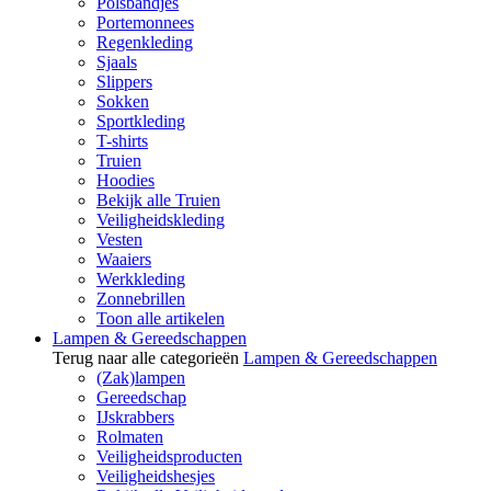
Polsbandjes
Portemonnees
Regenkleding
Sjaals
Slippers
Sokken
Sportkleding
T-shirts
Truien
Hoodies
Bekijk alle Truien
Veiligheidskleding
Vesten
Waaiers
Werkkleding
Zonnebrillen
Toon alle artikelen
Lampen & Gereedschappen
Terug naar alle categorieën
Lampen & Gereedschappen
(Zak)lampen
Gereedschap
IJskrabbers
Rolmaten
Veiligheidsproducten
Veiligheidshesjes