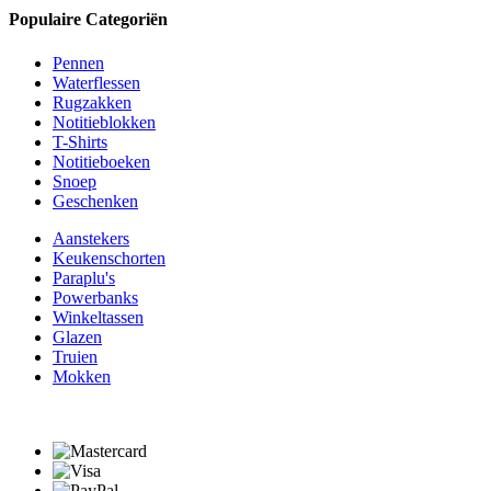
Populaire Categoriën
Pennen
Waterflessen
Rugzakken
Notitieblokken
T-Shirts
Notitieboeken
Snoep
Geschenken
Aanstekers
Keukenschorten
Paraplu's
Powerbanks
Winkeltassen
Glazen
Truien
Mokken