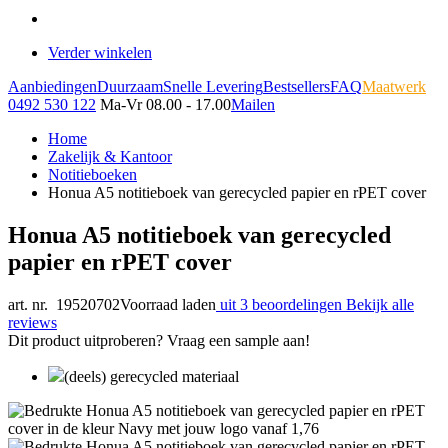
Verder winkelen
Aanbiedingen
Duurzaam
Snelle Levering
Bestsellers
FAQ
Maatwerk
0492 530 122
Ma-Vr 08.00 - 17.00
Mailen
Home
Zakelijk & Kantoor
Notitieboeken
Honua A5 notitieboek van gerecycled papier en rPET cover
Honua A5 notitieboek van gerecycled
papier en rPET cover
art. nr. 19520702
Voorraad laden
uit 3 beoordelingen
Bekijk alle
reviews
Dit product uitproberen? Vraag een sample aan!
(deels) gerecycled materiaal