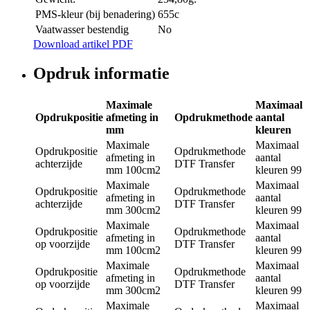
PMS-kleur (bij benadering)
655c
Vaatwasser bestendig
No
Download artikel PDF
Opdruk informatie
Maximale
Maximaal
Opdrukpositie
afmeting in
Opdrukmethode
aantal
mm
kleuren
Maximale
Maximaal
Opdrukpositie
Opdrukmethode
afmeting in
aantal
achterzijde
DTF Transfer
mm
100cm2
kleuren
99
Maximale
Maximaal
Opdrukpositie
Opdrukmethode
afmeting in
aantal
achterzijde
DTF Transfer
mm
300cm2
kleuren
99
Maximale
Maximaal
Opdrukpositie
Opdrukmethode
afmeting in
aantal
op voorzijde
DTF Transfer
mm
100cm2
kleuren
99
Maximale
Maximaal
Opdrukpositie
Opdrukmethode
afmeting in
aantal
op voorzijde
DTF Transfer
mm
300cm2
kleuren
99
Maximale
Maximaal