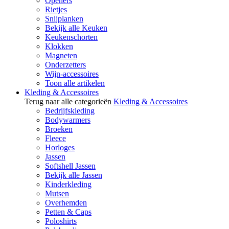
Openers
Rietjes
Snijplanken
Bekijk alle Keuken
Keukenschorten
Klokken
Magneten
Onderzetters
Wijn-accessoires
Toon alle artikelen
Kleding & Accessoires
Terug naar alle categorieën
Kleding & Accessoires
Bedrijfskleding
Bodywarmers
Broeken
Fleece
Horloges
Jassen
Softshell Jassen
Bekijk alle Jassen
Kinderkleding
Mutsen
Overhemden
Petten & Caps
Poloshirts