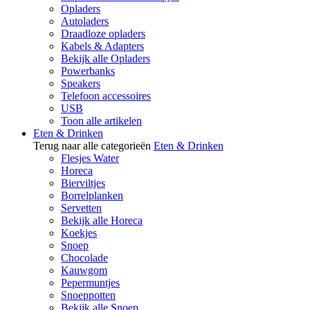
Opladers
Autoladers
Draadloze opladers
Kabels & Adapters
Bekijk alle Opladers
Powerbanks
Speakers
Telefoon accessoires
USB
Toon alle artikelen
Eten & Drinken
Terug naar alle categorieën
Eten & Drinken
Flesjes Water
Horeca
Bierviltjes
Borrelplanken
Servetten
Bekijk alle Horeca
Koekjes
Snoep
Chocolade
Kauwgom
Pepermuntjes
Snoeppotten
Bekijk alle Snoep