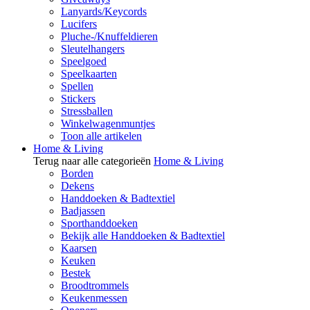
Lanyards/Keycords
Lucifers
Pluche-/Knuffeldieren
Sleutelhangers
Speelgoed
Speelkaarten
Spellen
Stickers
Stressballen
Winkelwagenmuntjes
Toon alle artikelen
Home & Living
Terug naar alle categorieën
Home & Living
Borden
Dekens
Handdoeken & Badtextiel
Badjassen
Sporthanddoeken
Bekijk alle Handdoeken & Badtextiel
Kaarsen
Keuken
Bestek
Broodtrommels
Keukenmessen