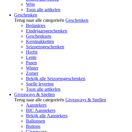
Wijn
Toon alle artikelen
Geschenken
Terug naar alle categorieën
Geschenken
Bedankjes
Eindejaarsgeschenken
Geschenksets
Kerstpakketten
Seizoensgeschenken
Herfst
Lente
Pasen
Winter
Zomer
Bekijk alle Seizoensgeschenken
Snelle levering
Toon alle artikelen
Giveaways & Spellen
Terug naar alle categorieën
Giveaways & Spellen
Aanstekers
BIC Aanstekers
Bekijk alle Aanstekers
Ballonnen
Buttons
Giveaways