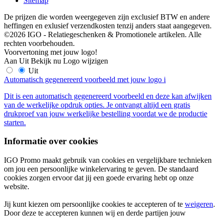
Sitemap
De prijzen die worden weergegeven zijn exclusief BTW en andere
heffingen en exlusief verzendkosten tenzij anders staat aangegeven.
©2026 IGO - Relatiegeschenken & Promotionele artikelen. Alle
rechten voorbehouden.
Voorvertoning met jouw logo!
Aan
Uit
Bekijk nu
Logo wijzigen
Uit
Automatisch gegenereerd voorbeeld met jouw logo
i
Dit is een automatisch gegenereerd voorbeeld en deze kan afwijken
van de werkelijke opdruk opties. Je ontvangt altijd een gratis
drukproef van jouw werkelijke bestelling voordat we de productie
starten.
Informatie over cookies
IGO Promo maakt gebruik van cookies en vergelijkbare technieken
om jou een persoonlijke winkelervaring te geven. De standaard
cookies zorgen ervoor dat jij een goede ervaring hebt op onze
website.
Jij kunt kiezen om persoonlijke cookies te accepteren of te
weigeren
.
Door deze te accepteren kunnen wij en derde partijen jouw