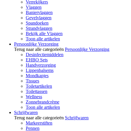
Verrekijkers
Vlaggen
Baniervlaggen
Gevelvlaggen
Spandoeken
Strandvlaggen
Bekijk alle Vlaggen
Toon alle artikelen
Persoonlijke Verzorging
Terug naar alle categorieën
Persoonlijke Verzorging
Desinfectiemiddelen
EHBO Sets
Handverzorging
Lippenbalsems
Mondkapjes
Tissues
Toiletartikelen
Toilettassen
Wellness
Zonnebrandcrème
Toon alle artikelen
Schrijfwaren
Terug naar alle categorieën
Schrijfwaren
Markeerstiften
Pennen