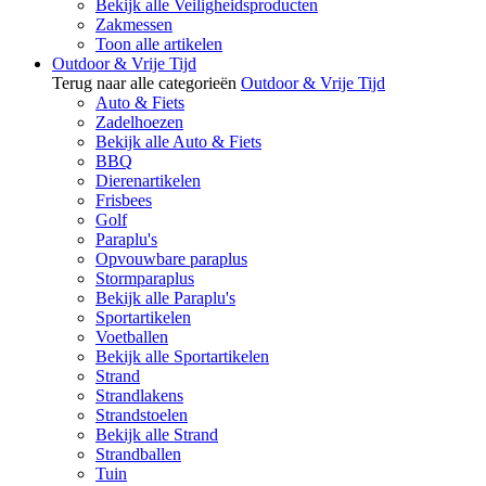
Bekijk alle Veiligheidsproducten
Zakmessen
Toon alle artikelen
Outdoor & Vrije Tijd
Terug naar alle categorieën
Outdoor & Vrije Tijd
Auto & Fiets
Zadelhoezen
Bekijk alle Auto & Fiets
BBQ
Dierenartikelen
Frisbees
Golf
Paraplu's
Opvouwbare paraplus
Stormparaplus
Bekijk alle Paraplu's
Sportartikelen
Voetballen
Bekijk alle Sportartikelen
Strand
Strandlakens
Strandstoelen
Bekijk alle Strand
Strandballen
Tuin