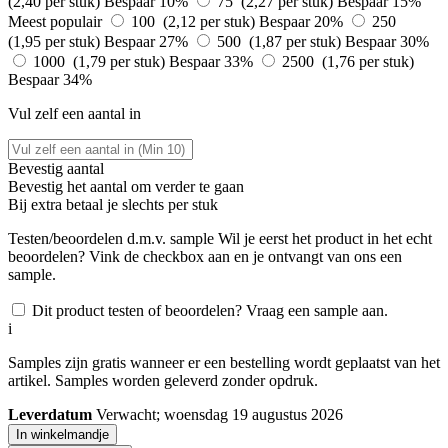
(2,40 per stuk)
Bespaar 10%
75 (2,27 per stuk)
Bespaar 15%
Meest populair
100 (2,12 per stuk)
Bespaar 20%
250
(1,95 per stuk)
Bespaar 27%
500 (1,87 per stuk)
Bespaar 30%
1000 (1,79 per stuk)
Bespaar 33%
2500 (1,76 per stuk)
Bespaar 34%
Vul zelf een aantal in
Bevestig aantal
Bevestig het aantal om verder te gaan
Bij
extra betaal je slechts
per stuk
Testen/beoordelen d.m.v. sample
Wil je eerst het product in het echt
beoordelen? Vink de checkbox aan en je ontvangt van ons een
sample.
Dit product testen of beoordelen? Vraag een sample aan.
i
Samples zijn gratis wanneer er een bestelling wordt geplaatst van het
artikel. Samples worden geleverd zonder opdruk.
Leverdatum
Verwacht; woensdag 19 augustus 2026
In winkelmandje