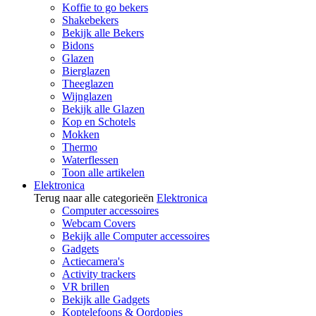
Koffie to go bekers
Shakebekers
Bekijk alle Bekers
Bidons
Glazen
Bierglazen
Theeglazen
Wijnglazen
Bekijk alle Glazen
Kop en Schotels
Mokken
Thermo
Waterflessen
Toon alle artikelen
Elektronica
Terug naar alle categorieën
Elektronica
Computer accessoires
Webcam Covers
Bekijk alle Computer accessoires
Gadgets
Actiecamera's
Activity trackers
VR brillen
Bekijk alle Gadgets
Koptelefoons & Oordopjes