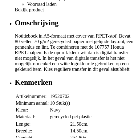
Voorraad laden
Bekijk product
Omschrijving
Notitieboek in A5-formaat met cover van RPET-stof. Bevat
80 vellen 70 g/m² gerecycled papier met gelijnde lay-out, een
pennenlus en lint. Te combineren met de 107757 Honua
RPET-balpen. Is de opdruk kleur wit dan is digital transfer
niet mogelijk. In het geval van digitale transfer is het niet
mogelijk om enkel een witte logokleur te gebruiken op een
gekleurd item. Kies reguliere transfer in dit geval alstublieft.
Kenmerken
Artikelnummer:
19520702
Minimum aantal:
10 Stuk(s)
Kleur:
Navy
Materiaal:
gerecycled pet plastic
Lengte:
21,50cm.
Breedte:
14,50cm.
Gewicht:
254,80g.