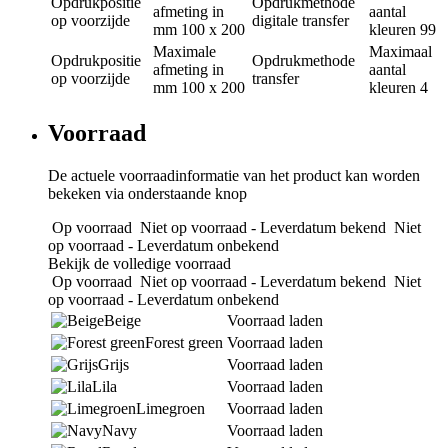
Opdrukpositie
Opdrukmethode
afmeting in
aantal
op voorzijde
digitale transfer
mm
100 x 200
kleuren
99
Maximale
Maximaal
Opdrukpositie
Opdrukmethode
afmeting in
aantal
op voorzijde
transfer
mm
100 x 200
kleuren
4
Voorraad
De actuele voorraadinformatie van het product kan worden
bekeken via onderstaande knop
Op voorraad
Niet op voorraad - Leverdatum bekend
Niet
op voorraad - Leverdatum onbekend
Bekijk de volledige voorraad
Op voorraad
Niet op voorraad - Leverdatum bekend
Niet
op voorraad - Leverdatum onbekend
Beige
Voorraad laden
Forest green
Voorraad laden
Grijs
Voorraad laden
Lila
Voorraad laden
Limegroen
Voorraad laden
Navy
Voorraad laden