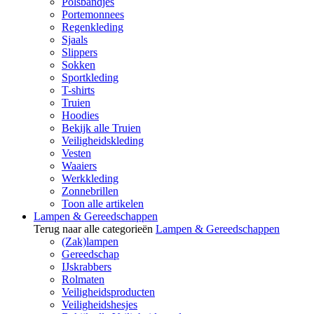
Polsbandjes
Portemonnees
Regenkleding
Sjaals
Slippers
Sokken
Sportkleding
T-shirts
Truien
Hoodies
Bekijk alle Truien
Veiligheidskleding
Vesten
Waaiers
Werkkleding
Zonnebrillen
Toon alle artikelen
Lampen & Gereedschappen
Terug naar alle categorieën
Lampen & Gereedschappen
(Zak)lampen
Gereedschap
IJskrabbers
Rolmaten
Veiligheidsproducten
Veiligheidshesjes