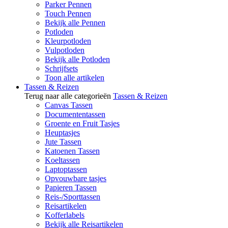
Parker Pennen
Touch Pennen
Bekijk alle Pennen
Potloden
Kleurpotloden
Vulpotloden
Bekijk alle Potloden
Schrijfsets
Toon alle artikelen
Tassen & Reizen
Terug naar alle categorieën
Tassen & Reizen
Canvas Tassen
Documententassen
Groente en Fruit Tasjes
Heuptasjes
Jute Tassen
Katoenen Tassen
Koeltassen
Laptoptassen
Opvouwbare tasjes
Papieren Tassen
Reis-/Sporttassen
Reisartikelen
Kofferlabels
Bekijk alle Reisartikelen