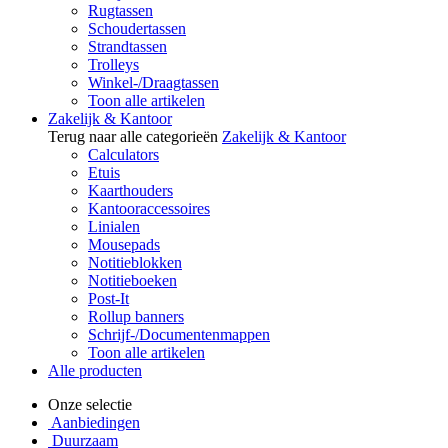
Rugtassen
Schoudertassen
Strandtassen
Trolleys
Winkel-/Draagtassen
Toon alle artikelen
Zakelijk & Kantoor
Terug naar alle categorieën
Zakelijk & Kantoor
Calculators
Etuis
Kaarthouders
Kantooraccessoires
Linialen
Mousepads
Notitieblokken
Notitieboeken
Post-It
Rollup banners
Schrijf-/Documentenmappen
Toon alle artikelen
Alle producten
Onze selectie
Aanbiedingen
Duurzaam