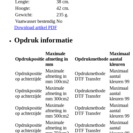
Lengte:
38 cm.
Hoogte:
42 cm.
Gewicht:
235 g.
Vaatwasser bestendig
No
Download artikel PDF
Opdruk informatie
Maximale
Maximaal
Opdrukpositie
afmeting in
Opdrukmethode
aantal
mm
kleuren
Maximale
Maximaal
Opdrukpositie
Opdrukmethode
afmeting in
aantal
op achterzijde
DTF Transfer
mm
100cm2
kleuren
99
Maximale
Maximaal
Opdrukpositie
Opdrukmethode
afmeting in
aantal
op achterzijde
DTF Transfer
mm
300cm2
kleuren
99
Maximale
Maximaal
Opdrukpositie
Opdrukmethode
afmeting in
aantal
op achterzijde
DTF Transfer
mm
500cm2
kleuren
99
Maximale
Maximaal
Opdrukpositie
Opdrukmethode
afmeting in
aantal
op achterzijde
DTF Transfer