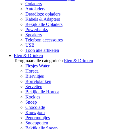
Opladers
Autoladers
Draadloze opladers
Kabels & Adapters
Bekijk alle Opladers
Powerbanks
Speakers
Telefoon accessoires
USB
Toon alle artikelen
Eten & Drinken
Terug naar alle categorieën
Eten & Drinken
Flesjes Water
Horeca
Bierviltjes
Borrelplanken
Servetten
Bekijk alle Horeca
Koekjes
Snoep
Chocolade
Kauwgom
Pepermuntjes
Snoeppotten
Bekijk alle Snoep