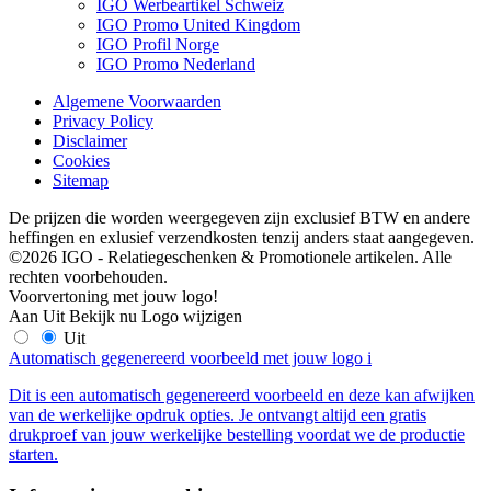
IGO Werbeartikel Schweiz
IGO Promo United Kingdom
IGO Profil Norge
IGO Promo Nederland
Algemene Voorwaarden
Privacy Policy
Disclaimer
Cookies
Sitemap
De prijzen die worden weergegeven zijn exclusief BTW en andere
heffingen en exlusief verzendkosten tenzij anders staat aangegeven.
©2026 IGO - Relatiegeschenken & Promotionele artikelen. Alle
rechten voorbehouden.
Voorvertoning met jouw logo!
Aan
Uit
Bekijk nu
Logo wijzigen
Uit
Automatisch gegenereerd voorbeeld met jouw logo
i
Dit is een automatisch gegenereerd voorbeeld en deze kan afwijken
van de werkelijke opdruk opties. Je ontvangt altijd een gratis
drukproef van jouw werkelijke bestelling voordat we de productie
starten.