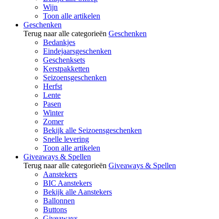
Wijn
Toon alle artikelen
Geschenken
Terug naar alle categorieën
Geschenken
Bedankjes
Eindejaarsgeschenken
Geschenksets
Kerstpakketten
Seizoensgeschenken
Herfst
Lente
Pasen
Winter
Zomer
Bekijk alle Seizoensgeschenken
Snelle levering
Toon alle artikelen
Giveaways & Spellen
Terug naar alle categorieën
Giveaways & Spellen
Aanstekers
BIC Aanstekers
Bekijk alle Aanstekers
Ballonnen
Buttons
Giveaways