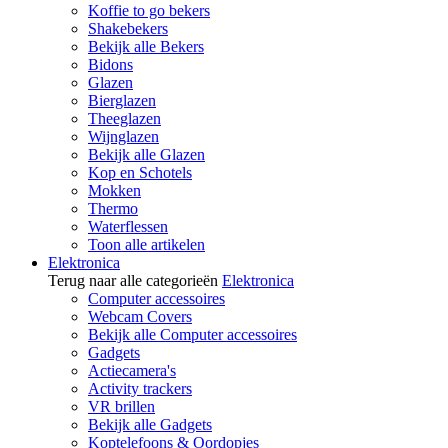
Koffie to go bekers
Shakebekers
Bekijk alle Bekers
Bidons
Glazen
Bierglazen
Theeglazen
Wijnglazen
Bekijk alle Glazen
Kop en Schotels
Mokken
Thermo
Waterflessen
Toon alle artikelen
Elektronica
Terug naar alle categorieën
Elektronica
Computer accessoires
Webcam Covers
Bekijk alle Computer accessoires
Gadgets
Actiecamera's
Activity trackers
VR brillen
Bekijk alle Gadgets
Koptelefoons & Oordopjes