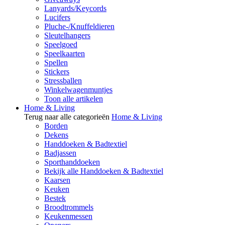
Lanyards/Keycords
Lucifers
Pluche-/Knuffeldieren
Sleutelhangers
Speelgoed
Speelkaarten
Spellen
Stickers
Stressballen
Winkelwagenmuntjes
Toon alle artikelen
Home & Living
Terug naar alle categorieën
Home & Living
Borden
Dekens
Handdoeken & Badtextiel
Badjassen
Sporthanddoeken
Bekijk alle Handdoeken & Badtextiel
Kaarsen
Keuken
Bestek
Broodtrommels
Keukenmessen