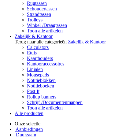
Rugtassen
Schoudertassen
Strandtassen
Trolleys
Winkel-/Draagtassen
Toon alle artikelen
Zakelijk & Kantoor
Terug naar alle categorieën
Zakelijk & Kantoor
Calculators
Etuis
Kaarthouders
Kantooraccessoires
Linialen
Mousepads
Notitieblokken
Notitieboeken
Post-It
Rollup banners
Schrijf-/Documentenmappen
Toon alle artikelen
Alle producten
Onze selectie
Aanbiedingen
Duurzaam