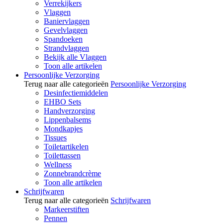
Verrekijkers
Vlaggen
Baniervlaggen
Gevelvlaggen
Spandoeken
Strandvlaggen
Bekijk alle Vlaggen
Toon alle artikelen
Persoonlijke Verzorging
Terug naar alle categorieën
Persoonlijke Verzorging
Desinfectiemiddelen
EHBO Sets
Handverzorging
Lippenbalsems
Mondkapjes
Tissues
Toiletartikelen
Toilettassen
Wellness
Zonnebrandcrème
Toon alle artikelen
Schrijfwaren
Terug naar alle categorieën
Schrijfwaren
Markeerstiften
Pennen