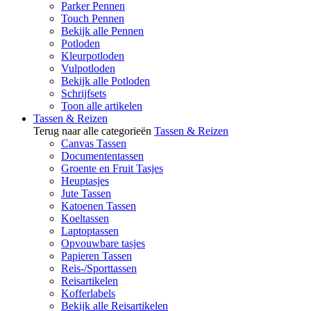
Parker Pennen
Touch Pennen
Bekijk alle Pennen
Potloden
Kleurpotloden
Vulpotloden
Bekijk alle Potloden
Schrijfsets
Toon alle artikelen
Tassen & Reizen
Terug naar alle categorieën
Tassen & Reizen
Canvas Tassen
Documententassen
Groente en Fruit Tasjes
Heuptasjes
Jute Tassen
Katoenen Tassen
Koeltassen
Laptoptassen
Opvouwbare tasjes
Papieren Tassen
Reis-/Sporttassen
Reisartikelen
Kofferlabels
Bekijk alle Reisartikelen