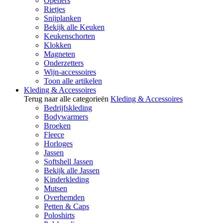
Openers
Rietjes
Snijplanken
Bekijk alle Keuken
Keukenschorten
Klokken
Magneten
Onderzetters
Wijn-accessoires
Toon alle artikelen
Kleding & Accessoires
Terug naar alle categorieën
Kleding & Accessoires
Bedrijfskleding
Bodywarmers
Broeken
Fleece
Horloges
Jassen
Softshell Jassen
Bekijk alle Jassen
Kinderkleding
Mutsen
Overhemden
Petten & Caps
Poloshirts