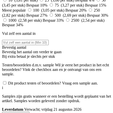
10 (3,81 per stuk)
25 (3,66 per stuk)
Bespaar 4%
50
(3,45 per stuk)
Bespaar 10%
75 (3,27 per stuk)
Bespaar 15%
Meest populair
100 (3,05 per stuk)
Bespaar 20%
250
(2,82 per stuk)
Bespaar 27%
500 (2,69 per stuk)
Bespaar 30%
1000 (2,58 per stuk)
Bespaar 33%
2500 (2,54 per stuk)
Bespaar 34%
Vul zelf een aantal in
Bevestig aantal
Bevestig het aantal om verder te gaan
Bij
extra betaal je slechts
per stuk
Testen/beoordelen d.m.v. sample
Wil je eerst het product in het echt
beoordelen? Vink de checkbox aan en je ontvangt van ons een
sample.
Dit product testen of beoordelen? Vraag een sample aan.
i
Samples zijn gratis wanneer er een bestelling wordt geplaatst van het
artikel. Samples worden geleverd zonder opdruk.
Leverdatum
Verwacht; vrijdag 21 augustus 2026