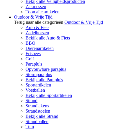
Bekijk alle Veiligheidsproducten
Zakmessen
Toon alle artikelen
Outdoor & Vrije Tijd
Terug naar alle categorieën
Outdoor & Vrije Tijd
Auto & Fiets
Zadelhoezen
Bekijk alle Auto & Fiets
BBQ
Dierenartikelen
Frisbees
Golf
Paraplu's
Opvouwbare paraplus
Stormparaplus
Bekijk alle Paraplu's
Sportartikelen
Voetballen
Bekijk alle Sportartikelen
Strand
Strandlakens
Strandstoelen
Bekijk alle Strand
Strandballen
Tuin