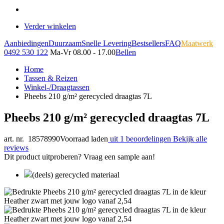
Verder winkelen
Aanbiedingen
Duurzaam
Snelle Levering
Bestsellers
FAQ
Maatwerk
0492 530 122
Ma-Vr 08.00 - 17.00
Bellen
Home
Tassen & Reizen
Winkel-/Draagtassen
Pheebs 210 g/m² gerecycled draagtas 7L
Pheebs 210 g/m² gerecycled draagtas 7L
art. nr. 18578990
Voorraad laden
uit 1 beoordelingen
Bekijk alle
reviews
Dit product uitproberen? Vraag een sample aan!
(deels) gerecycled materiaal