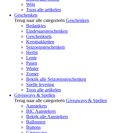
Wijn
Toon alle artikelen
Geschenken
Terug naar alle categorieën
Geschenken
Bedankjes
Eindejaarsgeschenken
Geschenksets
Kerstpakketten
Seizoensgeschenken
Herfst
Lente
Pasen
Winter
Zomer
Bekijk alle Seizoensgeschenken
Snelle levering
Toon alle artikelen
Giveaways & Spellen
Terug naar alle categorieën
Giveaways & Spellen
Aanstekers
BIC Aanstekers
Bekijk alle Aanstekers
Ballonnen
Buttons
Giveaways