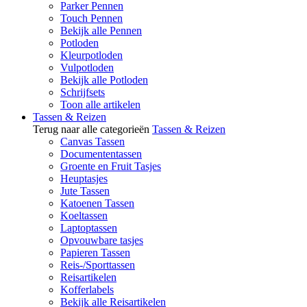
Parker Pennen
Touch Pennen
Bekijk alle Pennen
Potloden
Kleurpotloden
Vulpotloden
Bekijk alle Potloden
Schrijfsets
Toon alle artikelen
Tassen & Reizen
Terug naar alle categorieën
Tassen & Reizen
Canvas Tassen
Documententassen
Groente en Fruit Tasjes
Heuptasjes
Jute Tassen
Katoenen Tassen
Koeltassen
Laptoptassen
Opvouwbare tasjes
Papieren Tassen
Reis-/Sporttassen
Reisartikelen
Kofferlabels
Bekijk alle Reisartikelen