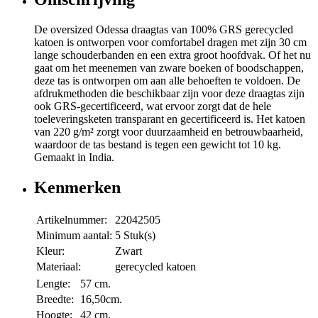
De oversized Odessa draagtas van 100% GRS gerecycled
katoen is ontworpen voor comfortabel dragen met zijn 30 cm
lange schouderbanden en een extra groot hoofdvak. Of het nu
gaat om het meenemen van zware boeken of boodschappen,
deze tas is ontworpen om aan alle behoeften te voldoen. De
afdrukmethoden die beschikbaar zijn voor deze draagtas zijn
ook GRS-gecertificeerd, wat ervoor zorgt dat de hele
toeleveringsketen transparant en gecertificeerd is. Het katoen
van 220 g/m² zorgt voor duurzaamheid en betrouwbaarheid,
waardoor de tas bestand is tegen een gewicht tot 10 kg.
Gemaakt in India.
Kenmerken
Artikelnummer:
22042505
Minimum aantal:
5 Stuk(s)
Kleur:
Zwart
Materiaal:
gerecycled katoen
Lengte:
57 cm.
Breedte:
16,50cm.
Hoogte:
42 cm.