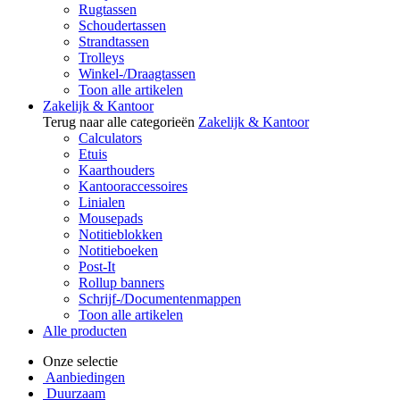
Rugtassen
Schoudertassen
Strandtassen
Trolleys
Winkel-/Draagtassen
Toon alle artikelen
Zakelijk & Kantoor
Terug naar alle categorieën
Zakelijk & Kantoor
Calculators
Etuis
Kaarthouders
Kantooraccessoires
Linialen
Mousepads
Notitieblokken
Notitieboeken
Post-It
Rollup banners
Schrijf-/Documentenmappen
Toon alle artikelen
Alle producten
Onze selectie
Aanbiedingen
Duurzaam