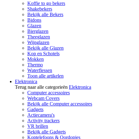
Koffie to go bekers
Shakebekers
Bekijk alle Bekers
Bidons
Glazen
Bierglazen
Theeglazen
Wijnglazen
Bekijk alle Glazen
Kop en Schotels
Mokken
Thermo
Waterflessen
Toon alle artikelen
Elektronica
Terug naar alle categorieën
Elektronica
Computer accessoires
Webcam Covers
Bekijk alle Computer accessoires
Gadgets
Actiecamera's
Activity trackers
VR brillen
Bekijk alle Gadgets
Koptelefoons & Oordopjes