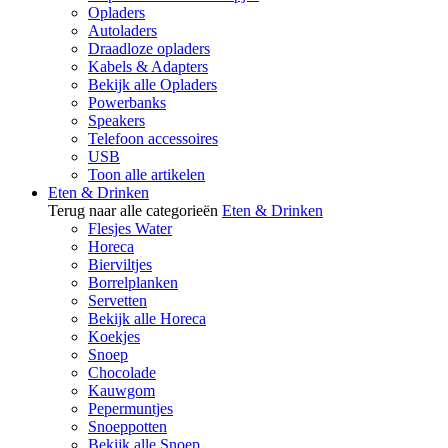
Opladers
Autoladers
Draadloze opladers
Kabels & Adapters
Bekijk alle Opladers
Powerbanks
Speakers
Telefoon accessoires
USB
Toon alle artikelen
Eten & Drinken
Terug naar alle categorieën
Eten & Drinken
Flesjes Water
Horeca
Bierviltjes
Borrelplanken
Servetten
Bekijk alle Horeca
Koekjes
Snoep
Chocolade
Kauwgom
Pepermuntjes
Snoeppotten
Bekijk alle Snoep