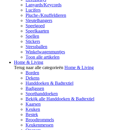
Lanyards/Keycords
Lucifers
Pluche-/Knuffeldieren
Sleutelhangers
Speelgoed
Speelkaarten
Spellen
Stickers
Stressballen
Winkelwagenmuntjes
Toon alle artikelen
Home & Living
Terug naar alle categorieën
Home & Living
Borden
Dekens
Handdoeken & Badtextiel
Badjassen
Sporthanddoeken
Bekijk alle Handdoeken & Badtextiel
Kaarsen
Keuken
Bestek
Broodtrommels
Keukenmessen