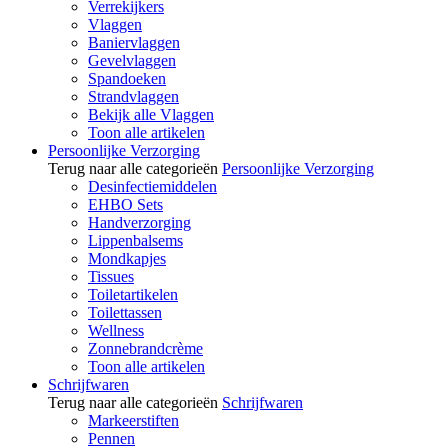
Verrekijkers
Vlaggen
Baniervlaggen
Gevelvlaggen
Spandoeken
Strandvlaggen
Bekijk alle Vlaggen
Toon alle artikelen
Persoonlijke Verzorging
Terug naar alle categorieën
Persoonlijke Verzorging
Desinfectiemiddelen
EHBO Sets
Handverzorging
Lippenbalsems
Mondkapjes
Tissues
Toiletartikelen
Toilettassen
Wellness
Zonnebrandcrème
Toon alle artikelen
Schrijfwaren
Terug naar alle categorieën
Schrijfwaren
Markeerstiften
Pennen