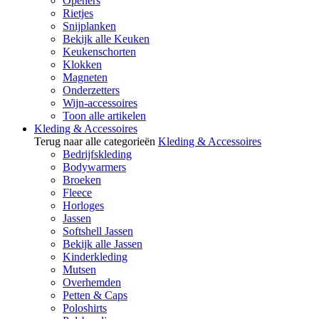
Openers
Rietjes
Snijplanken
Bekijk alle Keuken
Keukenschorten
Klokken
Magneten
Onderzetters
Wijn-accessoires
Toon alle artikelen
Kleding & Accessoires
Terug naar alle categorieën
Kleding & Accessoires
Bedrijfskleding
Bodywarmers
Broeken
Fleece
Horloges
Jassen
Softshell Jassen
Bekijk alle Jassen
Kinderkleding
Mutsen
Overhemden
Petten & Caps
Poloshirts