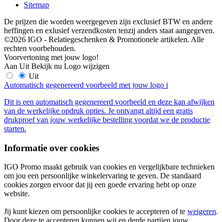
Sitemap
De prijzen die worden weergegeven zijn exclusief BTW en andere
heffingen en exlusief verzendkosten tenzij anders staat aangegeven.
©2026 IGO - Relatiegeschenken & Promotionele artikelen. Alle
rechten voorbehouden.
Voorvertoning met jouw logo!
Aan
Uit
Bekijk nu
Logo wijzigen
Uit
Automatisch gegenereerd voorbeeld met jouw logo
i
Dit is een automatisch gegenereerd voorbeeld en deze kan afwijken
van de werkelijke opdruk opties. Je ontvangt altijd een gratis
drukproef van jouw werkelijke bestelling voordat we de productie
starten.
Informatie over cookies
IGO Promo maakt gebruik van cookies en vergelijkbare technieken
om jou een persoonlijke winkelervaring te geven. De standaard
cookies zorgen ervoor dat jij een goede ervaring hebt op onze
website.
Jij kunt kiezen om persoonlijke cookies te accepteren of te
weigeren
.
Door deze te accepteren kunnen wij en derde partijen jouw