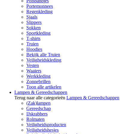
Polsbandjes
Portemonnees
Regenkleding
Sjaals
Slippers
Sokken
Sportkleding
T-shirts
Truien
Hoodies
Bekijk alle Truien
Veiligheidskleding
Vesten
Waaiers
Werkkleding
Zonnebrillen
Toon alle artikelen
Lampen & Gereedschappen
Terug naar alle categorieën
Lampen & Gereedschappen
(Zak)lampen
Gereedschap
IJskrabbers
Rolmaten
Veiligheidsproducten
Veiligheidshesjes