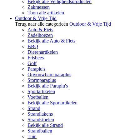
Bekijk alle Veiligheidsproducten
Zakmessen
Toon alle artikelen
Outdoor & Vrije Tijd
Terug naar alle categorieën
Outdoor & Vrije Tijd
Auto & Fiets
Zadelhoezen
Bekijk alle Auto & Fiets
BBQ
Dierenartikelen
Frisbees
Golf
Paraplu's
Opvouwbare paraplus
Stormparaplus
Bekijk alle Paraplu's
Sportartikelen
Voetballen
Bekijk alle Sportartikelen
Strand
Strandlakens
Strandstoelen
Bekijk alle Strand
Strandballen
Tuin