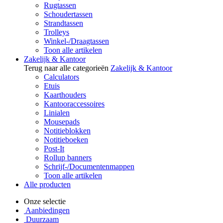
Rugtassen
Schoudertassen
Strandtassen
Trolleys
Winkel-/Draagtassen
Toon alle artikelen
Zakelijk & Kantoor
Terug naar alle categorieën
Zakelijk & Kantoor
Calculators
Etuis
Kaarthouders
Kantooraccessoires
Linialen
Mousepads
Notitieblokken
Notitieboeken
Post-It
Rollup banners
Schrijf-/Documentenmappen
Toon alle artikelen
Alle producten
Onze selectie
Aanbiedingen
Duurzaam