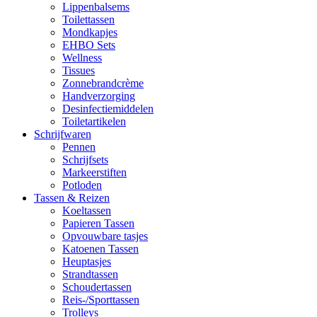
Lippenbalsems
Toilettassen
Mondkapjes
EHBO Sets
Wellness
Tissues
Zonnebrandcrème
Handverzorging
Desinfectiemiddelen
Toiletartikelen
Schrijfwaren
Pennen
Schrijfsets
Markeerstiften
Potloden
Tassen & Reizen
Koeltassen
Papieren Tassen
Opvouwbare tasjes
Katoenen Tassen
Heuptasjes
Strandtassen
Schoudertassen
Reis-/Sporttassen
Trolleys