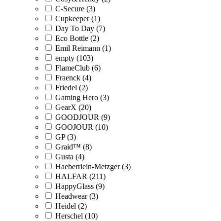
C-Secure (3)
Cupkeeper (1)
Day To Day (7)
Eco Bottle (2)
Emil Reimann (1)
empty (103)
FlameClub (6)
Fraenck (4)
Friedel (2)
Gaming Hero (3)
GearX (20)
GOODJOUR (9)
GOOJOUR (10)
GP (3)
Graid™ (8)
Gusta (4)
Haeberrlein-Metzger (3)
HALFAR (211)
HappyGlass (9)
Headwear (3)
Heidel (2)
Herschel (10)