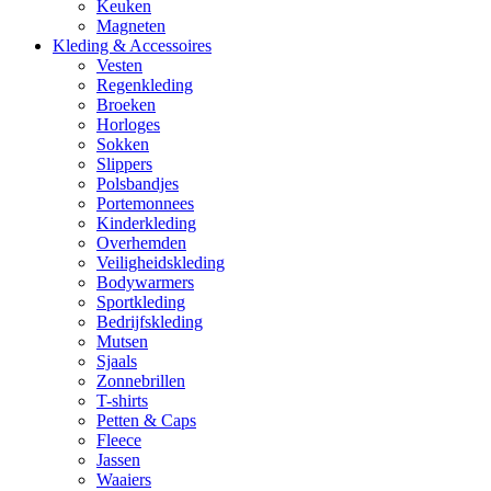
Keuken
Magneten
Kleding & Accessoires
Vesten
Regenkleding
Broeken
Horloges
Sokken
Slippers
Polsbandjes
Portemonnees
Kinderkleding
Overhemden
Veiligheidskleding
Bodywarmers
Sportkleding
Bedrijfskleding
Mutsen
Sjaals
Zonnebrillen
T-shirts
Petten & Caps
Fleece
Jassen
Waaiers