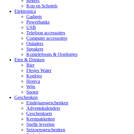
Bekers
Kop en Schotels
Elektronica
Gadgets
Powerbanks
USB
Telefoon accessoires
Computer accessoires
Opladers
Speakers
Koptelefoons & Oordopjes
Eten & Drinken
Bier
Flesjes Water
Koekjes
Horeca
Wijn
Snoep
Geschenken
Eindejaarsgeschenken
Adventskalenders
Geschenksets
Kerstpakketten
Snelle levering
Seizoensgeschenken