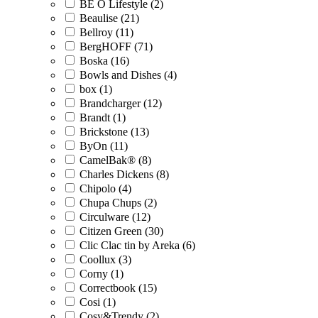
BE O Lifestyle (2)
Beaulise (21)
Bellroy (11)
BergHOFF (71)
Boska (16)
Bowls and Dishes (4)
box (1)
Brandcharger (12)
Brandt (1)
Brickstone (13)
ByOn (11)
CamelBak® (8)
Charles Dickens (8)
Chipolo (4)
Chupa Chups (2)
Circulware (12)
Citizen Green (30)
Clic Clac tin by Areka (6)
Coollux (3)
Corny (1)
Correctbook (15)
Cosi (1)
Cosy&Trendy (2)