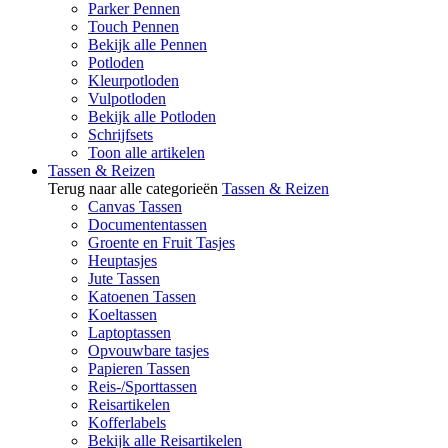
Parker Pennen
Touch Pennen
Bekijk alle Pennen
Potloden
Kleurpotloden
Vulpotloden
Bekijk alle Potloden
Schrijfsets
Toon alle artikelen
Tassen & Reizen
Terug naar alle categorieën
Tassen & Reizen
Canvas Tassen
Documententassen
Groente en Fruit Tasjes
Heuptasjes
Jute Tassen
Katoenen Tassen
Koeltassen
Laptoptassen
Opvouwbare tasjes
Papieren Tassen
Reis-/Sporttassen
Reisartikelen
Kofferlabels
Bekijk alle Reisartikelen