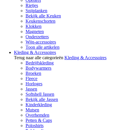
Openers
Rietjes
Snijplanken
Bekijk alle Keuken
Keukenschorten
Klokken
Magneten
Onderzetters
Wijn-accessoires
Toon alle artikelen
Kleding & Accessoires
Terug naar alle categorieën
Kleding & Accessoires
Bedrijfskleding
Bodywarmers
Broeken
Fleece
Horloges
Jassen
Softshell Jassen
Bekijk alle Jassen
Kinderkleding
Mutsen
Overhemden
Petten & Caps
Poloshirts