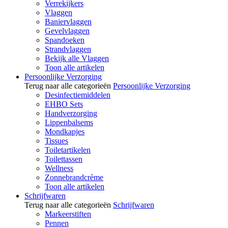
Verrekijkers
Vlaggen
Baniervlaggen
Gevelvlaggen
Spandoeken
Strandvlaggen
Bekijk alle Vlaggen
Toon alle artikelen
Persoonlijke Verzorging
Terug naar alle categorieën
Persoonlijke Verzorging
Desinfectiemiddelen
EHBO Sets
Handverzorging
Lippenbalsems
Mondkapjes
Tissues
Toiletartikelen
Toilettassen
Wellness
Zonnebrandcrème
Toon alle artikelen
Schrijfwaren
Terug naar alle categorieën
Schrijfwaren
Markeerstiften
Pennen