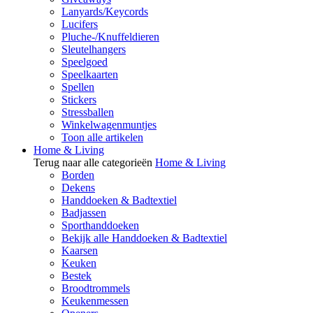
Lanyards/Keycords
Lucifers
Pluche-/Knuffeldieren
Sleutelhangers
Speelgoed
Speelkaarten
Spellen
Stickers
Stressballen
Winkelwagenmuntjes
Toon alle artikelen
Home & Living
Terug naar alle categorieën
Home & Living
Borden
Dekens
Handdoeken & Badtextiel
Badjassen
Sporthanddoeken
Bekijk alle Handdoeken & Badtextiel
Kaarsen
Keuken
Bestek
Broodtrommels
Keukenmessen