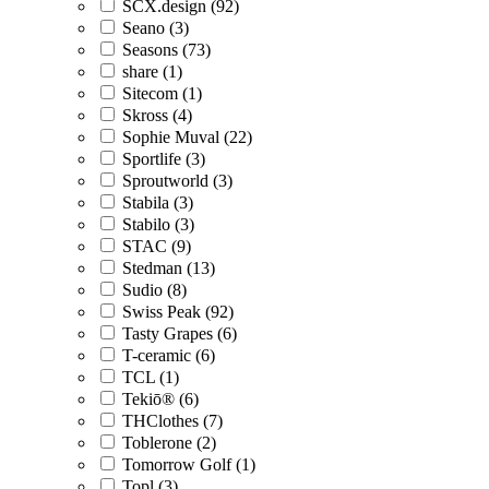
SCX.design (92)
Seano (3)
Seasons (73)
share (1)
Sitecom (1)
Skross (4)
Sophie Muval (22)
Sportlife (3)
Sproutworld (3)
Stabila (3)
Stabilo (3)
STAC (9)
Stedman (13)
Sudio (8)
Swiss Peak (92)
Tasty Grapes (6)
T-ceramic (6)
TCL (1)
Tekiō® (6)
THClothes (7)
Toblerone (2)
Tomorrow Golf (1)
Topl (3)