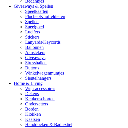
Bedankjes
Giveaways & Spellen
Speelkaarten
Pluche-/Knuffeldieren
Spellen
Speelgoed
Lucifers
Stickers
Lanyards/Keycords
Ballonnen
Aanstekers
Giveaways
Stressballen
Buttons
Winkelwagenmuntjes
Sleutelhangers
Home & Living
Wijn-accessoires
Dekens
Keukenschorten
Onderzetters
Borden
Klokken
Kaarsen
Handdoeken & Badtextiel