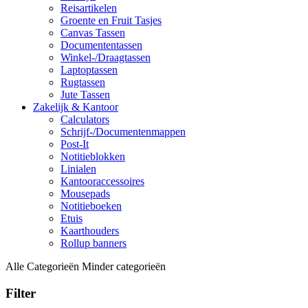
Reisartikelen
Groente en Fruit Tasjes
Canvas Tassen
Documententassen
Winkel-/Draagtassen
Laptoptassen
Rugtassen
Jute Tassen
Zakelijk & Kantoor
Calculators
Schrijf-/Documentenmappen
Post-It
Notitieblokken
Linialen
Kantooraccessoires
Mousepads
Notitieboeken
Etuis
Kaarthouders
Rollup banners
Alle Categorieën
Minder categorieën
Filter