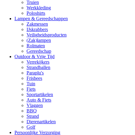
Truien
Werkkleding
Poloshirts
Lampen & Gereedschappen
Zakmessen
IJskrabbers
Veiligheidsproducten
(Zak)lampen
Rolmaten
Gereedschap
Outdoor & Vrije Tijd
Verrekijkers
Strandballen
Paraplu's
Frisbees
Tuin
Fiets
Sportartikelen
Auto & Fiets
Vlaggen
BBQ
Strand
Dierenartikelen
Golf
Persoonlijke Verzorging