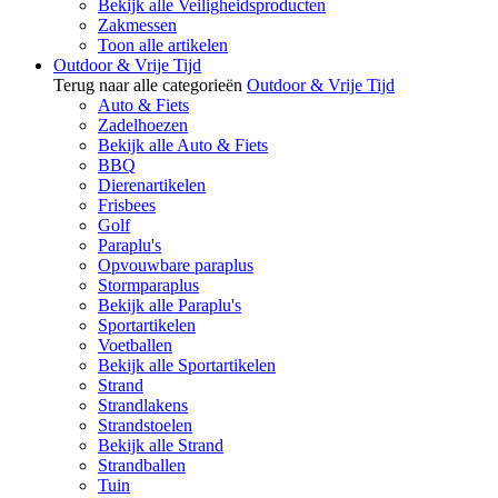
Bekijk alle Veiligheidsproducten
Zakmessen
Toon alle artikelen
Outdoor & Vrije Tijd
Terug naar alle categorieën
Outdoor & Vrije Tijd
Auto & Fiets
Zadelhoezen
Bekijk alle Auto & Fiets
BBQ
Dierenartikelen
Frisbees
Golf
Paraplu's
Opvouwbare paraplus
Stormparaplus
Bekijk alle Paraplu's
Sportartikelen
Voetballen
Bekijk alle Sportartikelen
Strand
Strandlakens
Strandstoelen
Bekijk alle Strand
Strandballen
Tuin