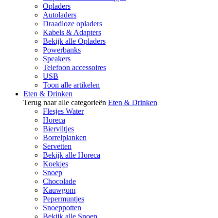
Opladers
Autoladers
Draadloze opladers
Kabels & Adapters
Bekijk alle Opladers
Powerbanks
Speakers
Telefoon accessoires
USB
Toon alle artikelen
Eten & Drinken
Terug naar alle categorieën
Eten & Drinken
Flesjes Water
Horeca
Bierviltjes
Borrelplanken
Servetten
Bekijk alle Horeca
Koekjes
Snoep
Chocolade
Kauwgom
Pepermuntjes
Snoeppotten
Bekijk alle Snoep