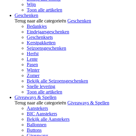
Wijn
Toon alle artikelen
Geschenken
Terug naar alle categorieën
Geschenken
Bedankjes
Eindejaarsgeschenken
Geschenksets
Kerstpakketten
Seizoensgeschenken
Herfst
Lente
Pasen
Winter
Zomer
Bekijk alle Seizoensgeschenken
Snelle levering
Toon alle artikelen
Giveaways & Spellen
Terug naar alle categorieën
Giveaways & Spellen
Aanstekers
BIC Aanstekers
Bekijk alle Aanstekers
Ballonnen
Buttons
Giveaways