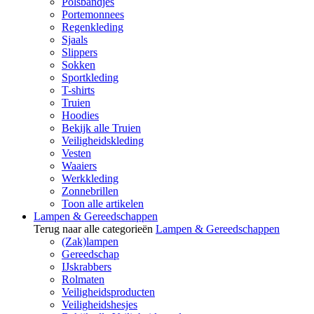
Polsbandjes
Portemonnees
Regenkleding
Sjaals
Slippers
Sokken
Sportkleding
T-shirts
Truien
Hoodies
Bekijk alle Truien
Veiligheidskleding
Vesten
Waaiers
Werkkleding
Zonnebrillen
Toon alle artikelen
Lampen & Gereedschappen
Terug naar alle categorieën
Lampen & Gereedschappen
(Zak)lampen
Gereedschap
IJskrabbers
Rolmaten
Veiligheidsproducten
Veiligheidshesjes