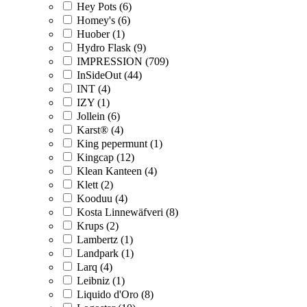
Hey Pots (6)
Homey's (6)
Huober (1)
Hydro Flask (9)
IMPRESSION (709)
InSideOut (44)
INT (4)
IZY (1)
Jollein (6)
Karst® (4)
King pepermunt (1)
Kingcap (12)
Klean Kanteen (4)
Klett (2)
Kooduu (4)
Kosta Linnewäfveri (8)
Krups (2)
Lambertz (1)
Landpark (1)
Larq (4)
Leibniz (1)
Liquido d'Oro (8)