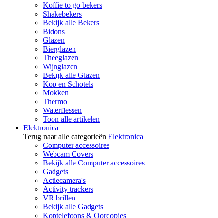
Koffie to go bekers
Shakebekers
Bekijk alle Bekers
Bidons
Glazen
Bierglazen
Theeglazen
Wijnglazen
Bekijk alle Glazen
Kop en Schotels
Mokken
Thermo
Waterflessen
Toon alle artikelen
Elektronica
Terug naar alle categorieën
Elektronica
Computer accessoires
Webcam Covers
Bekijk alle Computer accessoires
Gadgets
Actiecamera's
Activity trackers
VR brillen
Bekijk alle Gadgets
Koptelefoons & Oordopjes