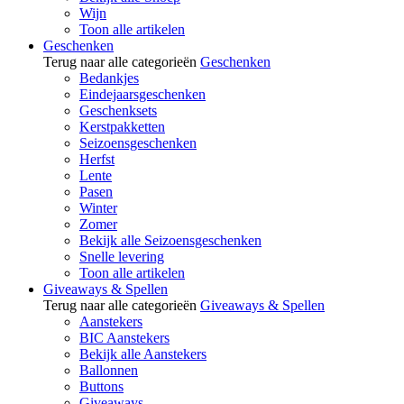
Wijn
Toon alle artikelen
Geschenken
Terug naar alle categorieën
Geschenken
Bedankjes
Eindejaarsgeschenken
Geschenksets
Kerstpakketten
Seizoensgeschenken
Herfst
Lente
Pasen
Winter
Zomer
Bekijk alle Seizoensgeschenken
Snelle levering
Toon alle artikelen
Giveaways & Spellen
Terug naar alle categorieën
Giveaways & Spellen
Aanstekers
BIC Aanstekers
Bekijk alle Aanstekers
Ballonnen
Buttons
Giveaways