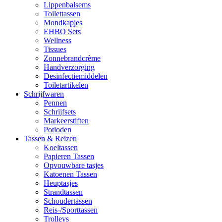
Lippenbalsems
Toilettassen
Mondkapjes
EHBO Sets
Wellness
Tissues
Zonnebrandcrème
Handverzorging
Desinfectiemiddelen
Toiletartikelen
Schrijfwaren
Pennen
Schrijfsets
Markeerstiften
Potloden
Tassen & Reizen
Koeltassen
Papieren Tassen
Opvouwbare tasjes
Katoenen Tassen
Heuptasjes
Strandtassen
Schoudertassen
Reis-/Sporttassen
Trolleys