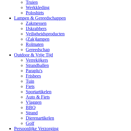
Truien
Werkkleding
Poloshirts
Lampen & Gereedschappen
Zakmessen
IJskrabbers
Veiligheidsproducten
(Zak)lampen
Rolmaten
Gereedschap
Outdoor & Vrije Tijd
Verrekijkers
Strandballen
Paraplu's
Frisbees
Tuin
Fiets
Sportartikelen
Auto & Fiets
Vlaggen
BBQ
Strand
Dierenartikelen
Golf
Persoonlijke Verzorging