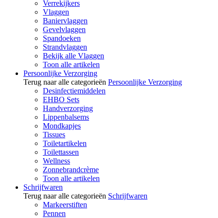
Verrekijkers
Vlaggen
Baniervlaggen
Gevelvlaggen
Spandoeken
Strandvlaggen
Bekijk alle Vlaggen
Toon alle artikelen
Persoonlijke Verzorging
Terug naar alle categorieën
Persoonlijke Verzorging
Desinfectiemiddelen
EHBO Sets
Handverzorging
Lippenbalsems
Mondkapjes
Tissues
Toiletartikelen
Toilettassen
Wellness
Zonnebrandcrème
Toon alle artikelen
Schrijfwaren
Terug naar alle categorieën
Schrijfwaren
Markeerstiften
Pennen