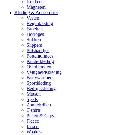
Keuken
Magneten
Kleding & Accessoires
Vesten
Regenkleding
Broeken
Horloges
Sokken
Slippers
Polsbandjes
Portemonnees
Kinderkleding
Overhemden
Veiligheidskleding
Bodywarmers
Sportkleding
Bedrijfskleding
Mutsen
Sjaals
Zonnebrillen
T-shirts
Petten & Caps
Fleece
Jassen
Waaiers