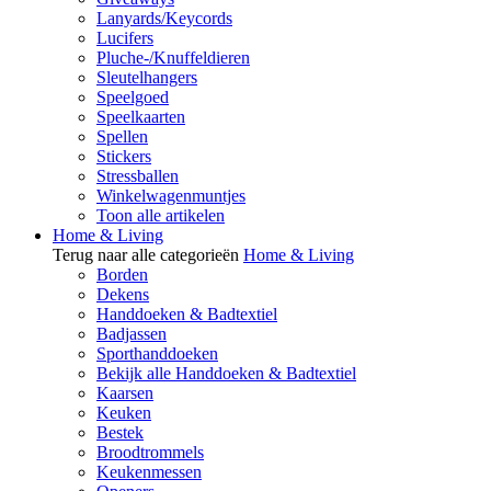
Lanyards/Keycords
Lucifers
Pluche-/Knuffeldieren
Sleutelhangers
Speelgoed
Speelkaarten
Spellen
Stickers
Stressballen
Winkelwagenmuntjes
Toon alle artikelen
Home & Living
Terug naar alle categorieën
Home & Living
Borden
Dekens
Handdoeken & Badtextiel
Badjassen
Sporthanddoeken
Bekijk alle Handdoeken & Badtextiel
Kaarsen
Keuken
Bestek
Broodtrommels
Keukenmessen