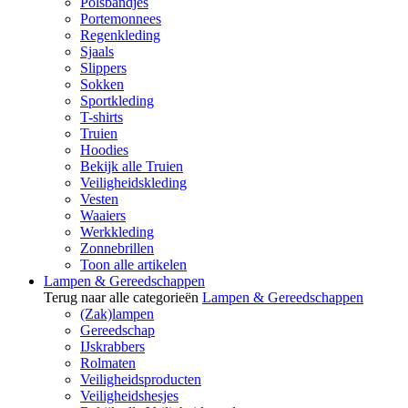
Polsbandjes
Portemonnees
Regenkleding
Sjaals
Slippers
Sokken
Sportkleding
T-shirts
Truien
Hoodies
Bekijk alle Truien
Veiligheidskleding
Vesten
Waaiers
Werkkleding
Zonnebrillen
Toon alle artikelen
Lampen & Gereedschappen
Terug naar alle categorieën
Lampen & Gereedschappen
(Zak)lampen
Gereedschap
IJskrabbers
Rolmaten
Veiligheidsproducten
Veiligheidshesjes