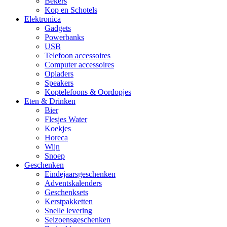
Bekers
Kop en Schotels
Elektronica
Gadgets
Powerbanks
USB
Telefoon accessoires
Computer accessoires
Opladers
Speakers
Koptelefoons & Oordopjes
Eten & Drinken
Bier
Flesjes Water
Koekjes
Horeca
Wijn
Snoep
Geschenken
Eindejaarsgeschenken
Adventskalenders
Geschenksets
Kerstpakketten
Snelle levering
Seizoensgeschenken