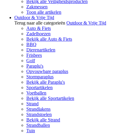
Bekijk alle Veiligheidsproducten
Zakmessen
Toon alle artikelen
Outdoor & Vrije Tijd
Terug naar alle categorieën
Outdoor & Vrije Tijd
Auto & Fiets
Zadelhoezen
Bekijk alle Auto & Fiets
BBQ
Dierenartikelen
Frisbees
Golf
Paraplu's
Opvouwbare paraplus
Stormparaplus
Bekijk alle Paraplu's
Sportartikelen
Voetballen
Bekijk alle Sportartikelen
Strand
Strandlakens
Strandstoelen
Bekijk alle Strand
Strandballen
Tuin