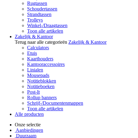
Rugtassen
Schoudertassen
Strandtassen
Trolleys
Winkel-/Draagtassen
Toon alle artikelen
Zakelijk & Kantoor
Terug naar alle categorieën
Zakelijk & Kantoor
Calculators
Etuis
Kaarthouders
Kantooraccessoires
Linialen
Mousepads
Notitieblokken
Notitieboeken
Post-It
Rollup banners
Schrijf-/Documentenmappen
Toon alle artikelen
Alle producten
Onze selectie
Aanbiedingen
Duurzaam