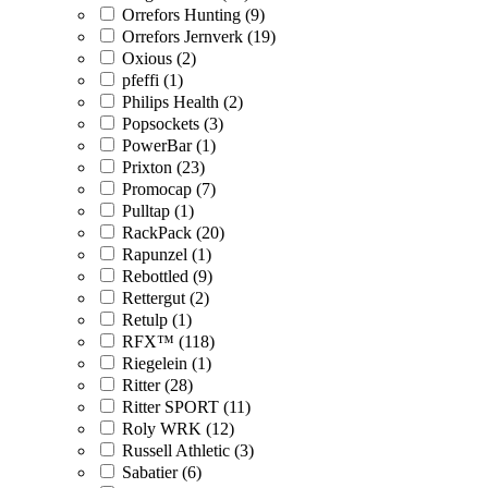
Orrefors Hunting (9)
Orrefors Jernverk (19)
Oxious (2)
pfeffi (1)
Philips Health (2)
Popsockets (3)
PowerBar (1)
Prixton (23)
Promocap (7)
Pulltap (1)
RackPack (20)
Rapunzel (1)
Rebottled (9)
Rettergut (2)
Retulp (1)
RFX™ (118)
Riegelein (1)
Ritter (28)
Ritter SPORT (11)
Roly WRK (12)
Russell Athletic (3)
Sabatier (6)