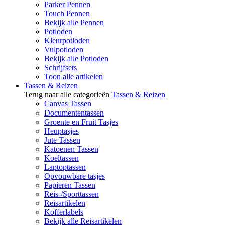
Parker Pennen
Touch Pennen
Bekijk alle Pennen
Potloden
Kleurpotloden
Vulpotloden
Bekijk alle Potloden
Schrijfsets
Toon alle artikelen
Tassen & Reizen
Terug naar alle categorieën
Tassen & Reizen
Canvas Tassen
Documententassen
Groente en Fruit Tasjes
Heuptasjes
Jute Tassen
Katoenen Tassen
Koeltassen
Laptoptassen
Opvouwbare tasjes
Papieren Tassen
Reis-/Sporttassen
Reisartikelen
Kofferlabels
Bekijk alle Reisartikelen