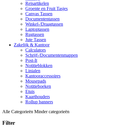
Reisartikelen
Groente en Fruit Tasjes
Canvas Tassen
Documententassen
Winkel-/Draagtassen
Laptoptassen
Rugtassen
Jute Tassen
Zakelijk & Kantoor
Calculators
Schrijf-/Documentenmappen
Post-It
Notitieblokken
Linialen
Kantooraccessoires
Mousepads
Notitieboeken
Etuis
Kaarthouders
Rollup banners
Alle Categorieën
Minder categorieën
Filter