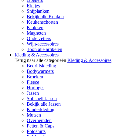
Openers
Rietjes
Snijplanken
Bekijk alle Keuken
Keukenschorten
Klokken
Magneten
Onderzetters
Wijn-accessoires
Toon alle artikelen
Kleding & Accessoires
Terug naar alle categorieën
Kleding & Accessoires
Bedrijfskleding
Bodywarmers
Broeken
Fleece
Horloges
Jassen
Softshell Jassen
Bekijk alle Jassen
Kinderkleding
Mutsen
Overhemden
Petten & Caps
Poloshirts