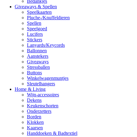
Bedankjes
Giveaways & Spellen
Speelkaarten
Pluche-/Knuffeldieren
Spellen
Speelgoed
Lucifers
Stickers
Lanyards/Keycords
Ballonnen
Aanstekers
Giveaways
Stressballen
Buttons
Winkelwagenmuntjes
Sleutelhangers
Home & Living
Wijn-accessoires
Dekens
Keukenschorten
Onderzetters
Borden
Klokken
Kaarsen
Handdoeken & Badtextiel