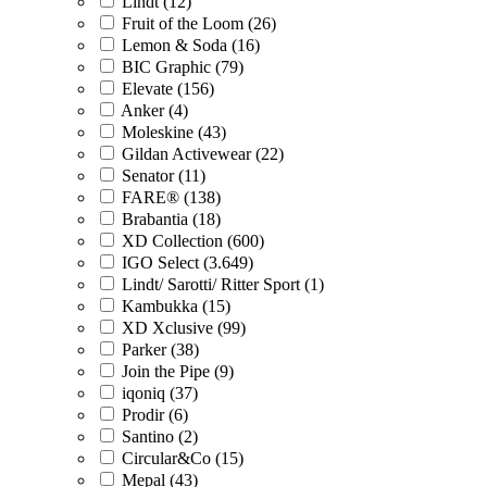
Lindt (12)
Fruit of the Loom (26)
Lemon & Soda (16)
BIC Graphic (79)
Elevate (156)
Anker (4)
Moleskine (43)
Gildan Activewear (22)
Senator (11)
FARE® (138)
Brabantia (18)
XD Collection (600)
IGO Select (3.649)
Lindt/ Sarotti/ Ritter Sport (1)
Kambukka (15)
XD Xclusive (99)
Parker (38)
Join the Pipe (9)
iqoniq (37)
Prodir (6)
Santino (2)
Circular&Co (15)
Mepal (43)