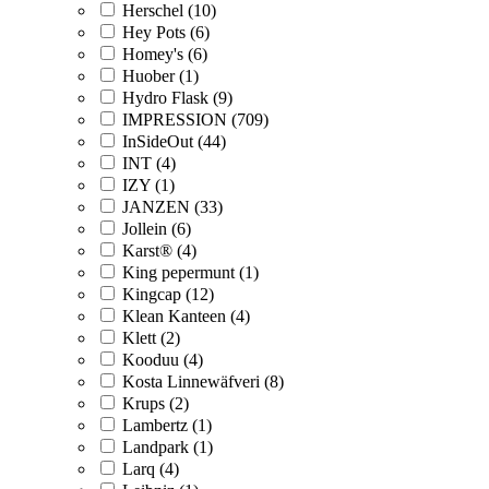
Herschel (10)
Hey Pots (6)
Homey's (6)
Huober (1)
Hydro Flask (9)
IMPRESSION (709)
InSideOut (44)
INT (4)
IZY (1)
JANZEN (33)
Jollein (6)
Karst® (4)
King pepermunt (1)
Kingcap (12)
Klean Kanteen (4)
Klett (2)
Kooduu (4)
Kosta Linnewäfveri (8)
Krups (2)
Lambertz (1)
Landpark (1)
Larq (4)