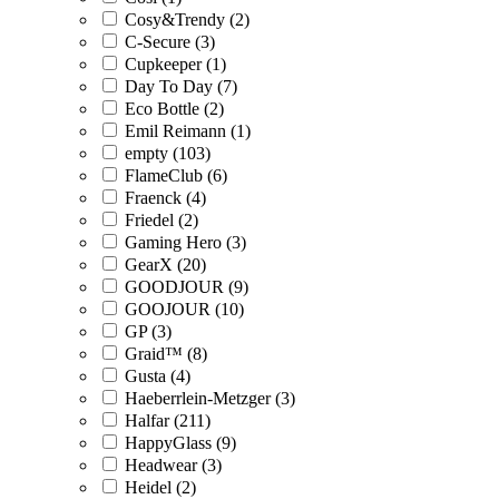
Cosy&Trendy (2)
C-Secure (3)
Cupkeeper (1)
Day To Day (7)
Eco Bottle (2)
Emil Reimann (1)
empty (103)
FlameClub (6)
Fraenck (4)
Friedel (2)
Gaming Hero (3)
GearX (20)
GOODJOUR (9)
GOOJOUR (10)
GP (3)
Graid™ (8)
Gusta (4)
Haeberrlein-Metzger (3)
Halfar (211)
HappyGlass (9)
Headwear (3)
Heidel (2)