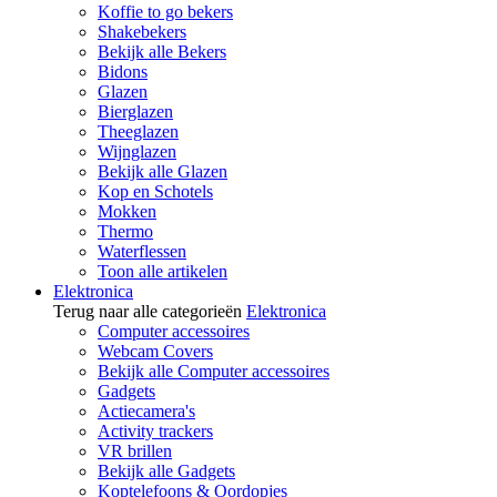
Koffie to go bekers
Shakebekers
Bekijk alle Bekers
Bidons
Glazen
Bierglazen
Theeglazen
Wijnglazen
Bekijk alle Glazen
Kop en Schotels
Mokken
Thermo
Waterflessen
Toon alle artikelen
Elektronica
Terug naar alle categorieën
Elektronica
Computer accessoires
Webcam Covers
Bekijk alle Computer accessoires
Gadgets
Actiecamera's
Activity trackers
VR brillen
Bekijk alle Gadgets
Koptelefoons & Oordopjes