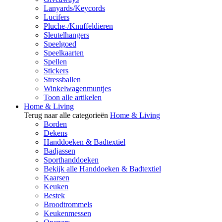
Lanyards/Keycords
Lucifers
Pluche-/Knuffeldieren
Sleutelhangers
Speelgoed
Speelkaarten
Spellen
Stickers
Stressballen
Winkelwagenmuntjes
Toon alle artikelen
Home & Living
Terug naar alle categorieën
Home & Living
Borden
Dekens
Handdoeken & Badtextiel
Badjassen
Sporthanddoeken
Bekijk alle Handdoeken & Badtextiel
Kaarsen
Keuken
Bestek
Broodtrommels
Keukenmessen