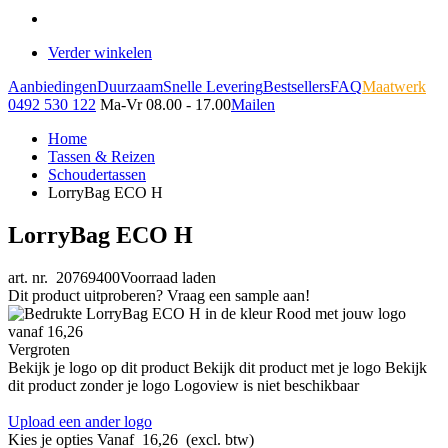
Verder winkelen
Aanbiedingen
Duurzaam
Snelle Levering
Bestsellers
FAQ
Maatwerk
0492 530 122
Ma-Vr 08.00 - 17.00
Mailen
Home
Tassen & Reizen
Schoudertassen
LorryBag ECO H
LorryBag ECO H
art. nr. 20769400
Voorraad laden
Dit product uitproberen? Vraag een sample aan!
Vergroten
Bekijk je logo op dit product
Bekijk dit product met je logo
Bekijk
dit product zonder je logo
Logoview is niet beschikbaar
Upload een ander logo
Kies je opties
Vanaf
16,26
(excl. btw)