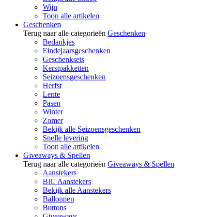
Wijn
Toon alle artikelen
Geschenken
Terug naar alle categorieën
Geschenken
Bedankjes
Eindejaarsgeschenken
Geschenksets
Kerstpakketten
Seizoensgeschenken
Herfst
Lente
Pasen
Winter
Zomer
Bekijk alle Seizoensgeschenken
Snelle levering
Toon alle artikelen
Giveaways & Spellen
Terug naar alle categorieën
Giveaways & Spellen
Aanstekers
BIC Aanstekers
Bekijk alle Aanstekers
Ballonnen
Buttons
Giveaways