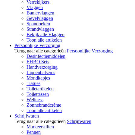
Verrekijkers
Vlaggen
Baniervlaggen
Gevelvlaggen
Spandoeken
Strandvlaggen
Bekijk alle Vlaggen
Toon alle artikelen
Persoonlijke Verzorging
Terug naar alle categorieën
Persoonlijke Verzorging
Desinfectiemiddelen
EHBO Sets
Handverzorging
Lippenbalsems
Mondkapjes
Tissues
Toiletartikelen
Toilettassen
Wellness
Zonnebrandcrème
Toon alle artikelen
Schrijfwaren
Terug naar alle categorieën
Schrijfwaren
Markeerstiften
Pennen