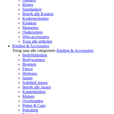
Openers
Rietjes
Snijplanken
Bekijk alle Keuken
Keukenschorten
Klokken
Magneten
Onderzetters
Wijn-accessoires
Toon alle artikelen
Kleding & Accessoires
Terug naar alle categorieën
Kleding & Accessoires
Bedrijfskleding
Bodywarmers
Broeken
Fleece
Horloges
Jassen
Softshell Jassen
Bekijk alle Jassen
Kinderkleding
Mutsen
Overhemden
Petten & Caps
Poloshirts