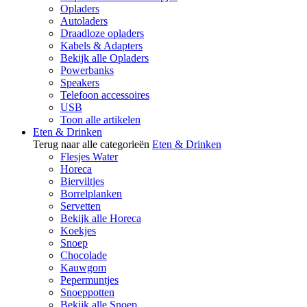
Opladers
Autoladers
Draadloze opladers
Kabels & Adapters
Bekijk alle Opladers
Powerbanks
Speakers
Telefoon accessoires
USB
Toon alle artikelen
Eten & Drinken
Terug naar alle categorieën
Eten & Drinken
Flesjes Water
Horeca
Bierviltjes
Borrelplanken
Servetten
Bekijk alle Horeca
Koekjes
Snoep
Chocolade
Kauwgom
Pepermuntjes
Snoeppotten
Bekijk alle Snoep