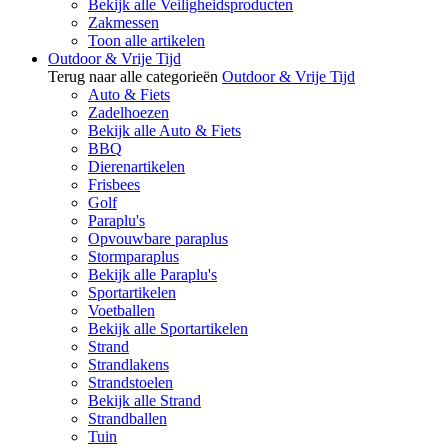
Bekijk alle Veiligheidsproducten
Zakmessen
Toon alle artikelen
Outdoor & Vrije Tijd
Terug naar alle categorieën
Outdoor & Vrije Tijd
Auto & Fiets
Zadelhoezen
Bekijk alle Auto & Fiets
BBQ
Dierenartikelen
Frisbees
Golf
Paraplu's
Opvouwbare paraplus
Stormparaplus
Bekijk alle Paraplu's
Sportartikelen
Voetballen
Bekijk alle Sportartikelen
Strand
Strandlakens
Strandstoelen
Bekijk alle Strand
Strandballen
Tuin