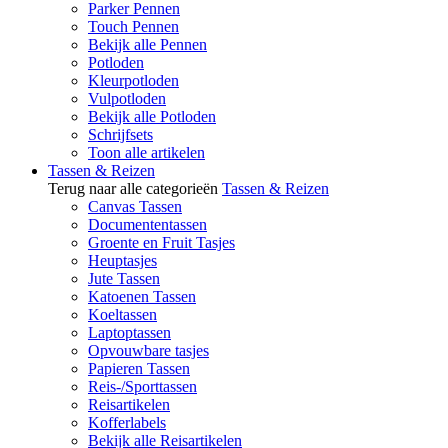
Parker Pennen
Touch Pennen
Bekijk alle Pennen
Potloden
Kleurpotloden
Vulpotloden
Bekijk alle Potloden
Schrijfsets
Toon alle artikelen
Tassen & Reizen
Terug naar alle categorieën
Tassen & Reizen
Canvas Tassen
Documententassen
Groente en Fruit Tasjes
Heuptasjes
Jute Tassen
Katoenen Tassen
Koeltassen
Laptoptassen
Opvouwbare tasjes
Papieren Tassen
Reis-/Sporttassen
Reisartikelen
Kofferlabels
Bekijk alle Reisartikelen