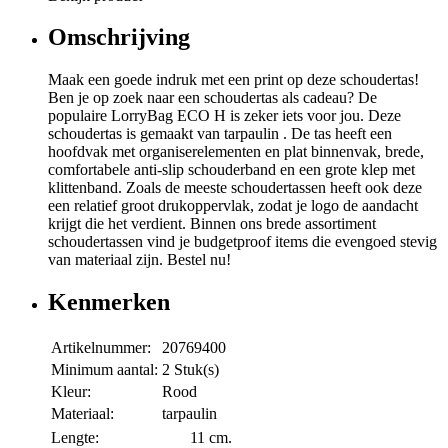
Omschrijving
Maak een goede indruk met een print op deze schoudertas!
Ben je op zoek naar een schoudertas als cadeau? De
populaire LorryBag ECO H is zeker iets voor jou. Deze
schoudertas is gemaakt van tarpaulin . De tas heeft een
hoofdvak met organiserelementen en plat binnenvak, brede,
comfortabele anti-slip schouderband en een grote klep met
klittenband. Zoals de meeste schoudertassen heeft ook deze
een relatief groot drukoppervlak, zodat je logo de aandacht
krijgt die het verdient. Binnen ons brede assortiment
schoudertassen vind je budgetproof items die evengoed stevig
van materiaal zijn. Bestel nu!
Kenmerken
Artikelnummer:
20769400
Minimum aantal:
2 Stuk(s)
Kleur:
Rood
Materiaal:
tarpaulin
Lengte:
11 cm.