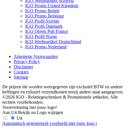
IGO Werbeartikel Schweiz
IGO Promo United Kingdom
IGO Promo België
IGO Promo Belgique
IGO Profil Sverige
IGO Profil Danmark
IGO Objets Pub France
IGO Profil Norge
IGO Werbeartikel Deutschland
IGO Promo Nederland
Algemene Voorwaarden
Privacy Policy
Disclaimer
Cookies
Sitemap
De prijzen die worden weergegeven zijn exclusief BTW en andere
heffingen en exlusief verzendkosten tenzij anders staat aangegeven.
©2026 IGO - Relatiegeschenken & Promotionele artikelen. Alle
rechten voorbehouden.
Voorvertoning met jouw logo!
Aan
Uit
Bekijk nu
Logo wijzigen
Uit
Automatisch gegenereerd voorbeeld met jouw logo
i