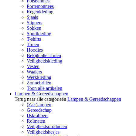
Polsbandjes
Portemonnees
Regenkleding
Sjaals
Slippers
Sokken
Sportkleding
T-shirts
Truien
Hoodies
Bekijk alle Truien
Veiligheidskleding
Vesten
Waaiers
Werkkleding
Zonnebrillen
Toon alle artikelen
Lampen & Gereedschappen
Terug naar alle categorieën
Lampen & Gereedschappen
(Zak)lampen
Gereedschap
IJskrabbers
Rolmaten
Veiligheidsproducten
Veiligheidshesjes