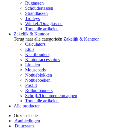
Rugtassen
Schoudertassen
Strandtassen
Trolleys
Winkel-/Draagtassen
Toon alle artikelen
Zakelijk & Kantoor
Terug naar alle categorieën
Zakelijk & Kantoor
Calculators
Etuis
Kaarthouders
Kantooraccessoires
Linialen
Mousepads
Notitieblokken
Notitieboeken
Post-It
Rollup banners
Schrijf-/Documentenmappen
Toon alle artikelen
Alle producten
Onze selectie
Aanbiedingen
Duurzaam