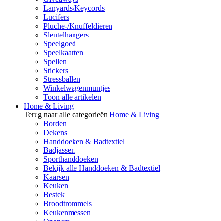
Lanyards/Keycords
Lucifers
Pluche-/Knuffeldieren
Sleutelhangers
Speelgoed
Speelkaarten
Spellen
Stickers
Stressballen
Winkelwagenmuntjes
Toon alle artikelen
Home & Living
Terug naar alle categorieën
Home & Living
Borden
Dekens
Handdoeken & Badtextiel
Badjassen
Sporthanddoeken
Bekijk alle Handdoeken & Badtextiel
Kaarsen
Keuken
Bestek
Broodtrommels
Keukenmessen