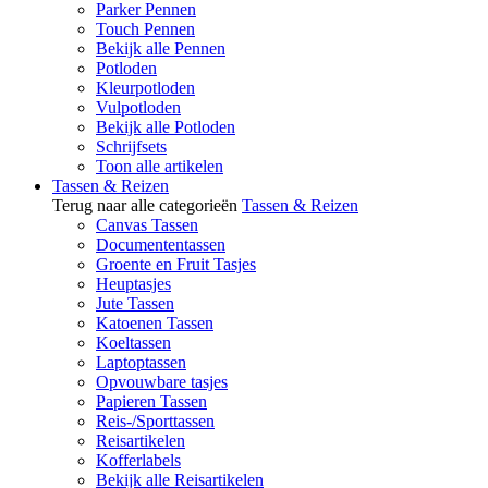
Parker Pennen
Touch Pennen
Bekijk alle Pennen
Potloden
Kleurpotloden
Vulpotloden
Bekijk alle Potloden
Schrijfsets
Toon alle artikelen
Tassen & Reizen
Terug naar alle categorieën
Tassen & Reizen
Canvas Tassen
Documententassen
Groente en Fruit Tasjes
Heuptasjes
Jute Tassen
Katoenen Tassen
Koeltassen
Laptoptassen
Opvouwbare tasjes
Papieren Tassen
Reis-/Sporttassen
Reisartikelen
Kofferlabels
Bekijk alle Reisartikelen