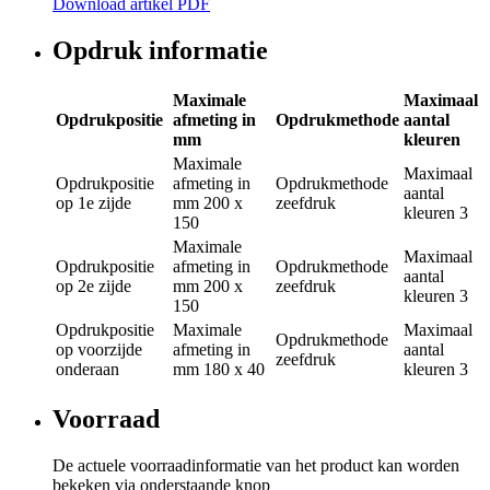
Download artikel PDF
Opdruk informatie
Maximale
Maximaal
Opdrukpositie
afmeting in
Opdrukmethode
aantal
mm
kleuren
Maximale
Maximaal
Opdrukpositie
afmeting in
Opdrukmethode
aantal
op 1e zijde
mm
200 x
zeefdruk
kleuren
3
150
Maximale
Maximaal
Opdrukpositie
afmeting in
Opdrukmethode
aantal
op 2e zijde
mm
200 x
zeefdruk
kleuren
3
150
Opdrukpositie
Maximale
Maximaal
Opdrukmethode
op voorzijde
afmeting in
aantal
zeefdruk
onderaan
mm
180 x 40
kleuren
3
Voorraad
De actuele voorraadinformatie van het product kan worden
bekeken via onderstaande knop