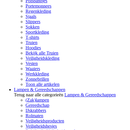
Polsbandjes
Portemonnees
Regenkleding
Sjaals
Slippers
Sokken
Sportkleding
T-shirts
Truien
Hoodies
Bekijk alle Truien
Veiligheidskleding
Vesten
Waaiers
Werkkleding
Zonnebrillen
Toon alle artikelen
Lampen & Gereedschappen
Terug naar alle categorieën
Lampen & Gereedschappen
(Zak)lampen
Gereedschap
IJskrabbers
Rolmaten
Veiligheidsproducten
Veiligheidshesjes