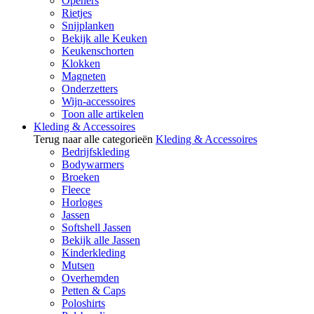
Openers
Rietjes
Snijplanken
Bekijk alle Keuken
Keukenschorten
Klokken
Magneten
Onderzetters
Wijn-accessoires
Toon alle artikelen
Kleding & Accessoires
Terug naar alle categorieën
Kleding & Accessoires
Bedrijfskleding
Bodywarmers
Broeken
Fleece
Horloges
Jassen
Softshell Jassen
Bekijk alle Jassen
Kinderkleding
Mutsen
Overhemden
Petten & Caps
Poloshirts