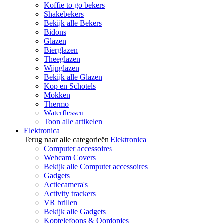
Koffie to go bekers
Shakebekers
Bekijk alle Bekers
Bidons
Glazen
Bierglazen
Theeglazen
Wijnglazen
Bekijk alle Glazen
Kop en Schotels
Mokken
Thermo
Waterflessen
Toon alle artikelen
Elektronica
Terug naar alle categorieën
Elektronica
Computer accessoires
Webcam Covers
Bekijk alle Computer accessoires
Gadgets
Actiecamera's
Activity trackers
VR brillen
Bekijk alle Gadgets
Koptelefoons & Oordopjes