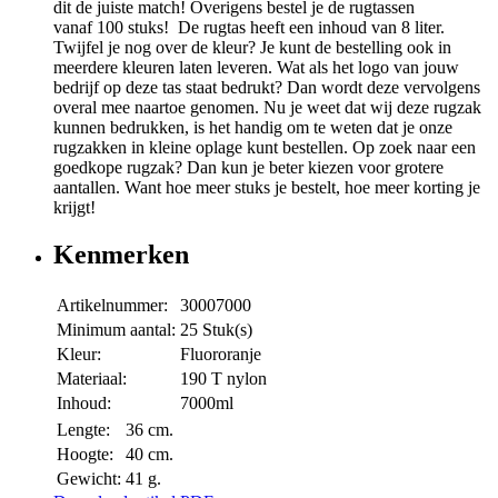
dit de juiste match! Overigens bestel je de rugtassen
vanaf 100 stuks! De rugtas heeft een inhoud van 8 liter.
Twijfel je nog over de kleur? Je kunt de bestelling ook in
meerdere kleuren laten leveren. Wat als het logo van jouw
bedrijf op deze tas staat bedrukt? Dan wordt deze vervolgens
overal mee naartoe genomen. Nu je weet dat wij deze rugzak
kunnen bedrukken, is het handig om te weten dat je onze
rugzakken in kleine oplage kunt bestellen. Op zoek naar een
goedkope rugzak? Dan kun je beter kiezen voor grotere
aantallen. Want hoe meer stuks je bestelt, hoe meer korting je
krijgt!
Kenmerken
Artikelnummer:
30007000
Minimum aantal:
25 Stuk(s)
Kleur:
Fluororanje
Materiaal:
190 T nylon
Inhoud:
7000ml
Lengte:
36 cm.
Hoogte:
40 cm.
Gewicht:
41 g.