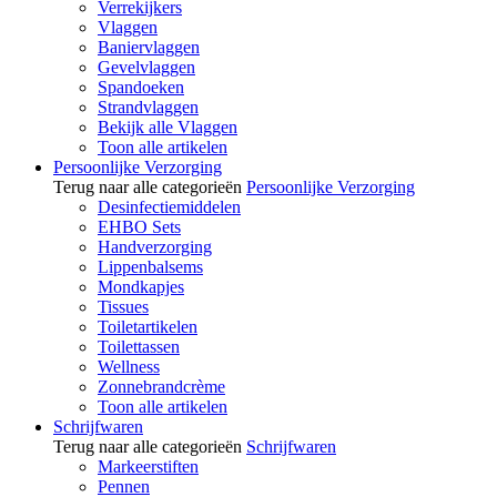
Verrekijkers
Vlaggen
Baniervlaggen
Gevelvlaggen
Spandoeken
Strandvlaggen
Bekijk alle Vlaggen
Toon alle artikelen
Persoonlijke Verzorging
Terug naar alle categorieën
Persoonlijke Verzorging
Desinfectiemiddelen
EHBO Sets
Handverzorging
Lippenbalsems
Mondkapjes
Tissues
Toiletartikelen
Toilettassen
Wellness
Zonnebrandcrème
Toon alle artikelen
Schrijfwaren
Terug naar alle categorieën
Schrijfwaren
Markeerstiften
Pennen