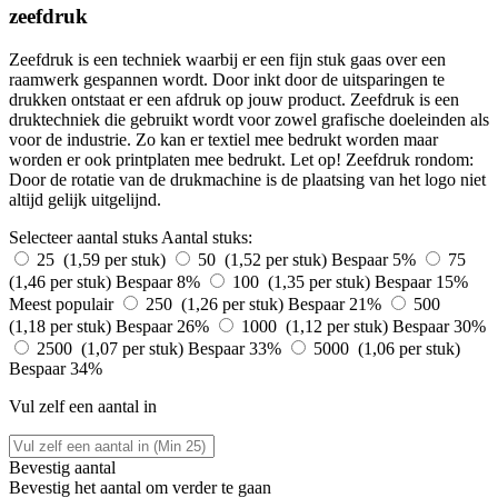
zeefdruk
Zeefdruk is een techniek waarbij er een fijn stuk gaas over een
raamwerk gespannen wordt. Door inkt door de uitsparingen te
drukken ontstaat er een afdruk op jouw product. Zeefdruk is een
druktechniek die gebruikt wordt voor zowel grafische doeleinden als
voor de industrie. Zo kan er textiel mee bedrukt worden maar
worden er ook printplaten mee bedrukt. Let op! Zeefdruk rondom:
Door de rotatie van de drukmachine is de plaatsing van het logo niet
altijd gelijk uitgelijnd.
Selecteer aantal stuks
Aantal stuks:
25 (1,59 per stuk)
50 (1,52 per stuk)
Bespaar 5%
75
(1,46 per stuk)
Bespaar 8%
100 (1,35 per stuk)
Bespaar 15%
Meest populair
250 (1,26 per stuk)
Bespaar 21%
500
(1,18 per stuk)
Bespaar 26%
1000 (1,12 per stuk)
Bespaar 30%
2500 (1,07 per stuk)
Bespaar 33%
5000 (1,06 per stuk)
Bespaar 34%
Vul zelf een aantal in
Bevestig aantal
Bevestig het aantal om verder te gaan