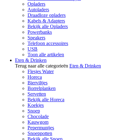
Opladers
Autoladers
Draadloze opladers
Kabels & Adapters
Bekijk alle Opladers
Powerbanks
Speakers
Telefoon accessoires
USB
Toon alle artikelen
Eten & Drinken
Terug naar alle categorieën
Eten & Drinken
Flesjes Water
Horeca
Bierviltjes
Borrelplanken
Servetten
Bekijk alle Horeca
Koekjes
Snoep
Chocolade
Kauwgom
Pepermuntjes
Snoeppotten
Bekijk alle Snoep