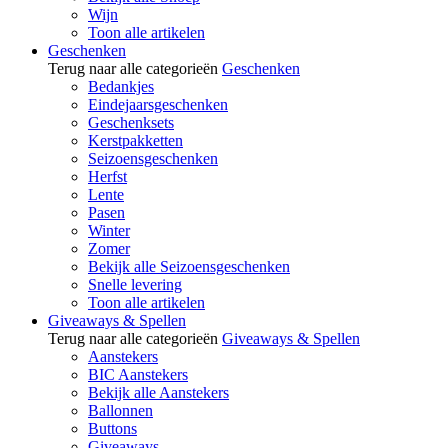
Wijn
Toon alle artikelen
Geschenken
Terug naar alle categorieën
Geschenken
Bedankjes
Eindejaarsgeschenken
Geschenksets
Kerstpakketten
Seizoensgeschenken
Herfst
Lente
Pasen
Winter
Zomer
Bekijk alle Seizoensgeschenken
Snelle levering
Toon alle artikelen
Giveaways & Spellen
Terug naar alle categorieën
Giveaways & Spellen
Aanstekers
BIC Aanstekers
Bekijk alle Aanstekers
Ballonnen
Buttons
Giveaways