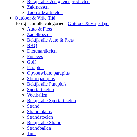
Bekijk alle Veiligheidsproducten
Zakmessen
Toon alle artikelen
Outdoor & Vrije Tijd
Terug naar alle categorieën
Outdoor & Vrije Tijd
Auto & Fiets
Zadelhoezen
Bekijk alle Auto & Fiets
BBQ
Dierenartikelen
Frisbees
Golf
Paraplu's
Opvouwbare paraplus
Stormparaplus
Bekijk alle Paraplu's
Sportartikelen
Voetballen
Bekijk alle Sportartikelen
Strand
Strandlakens
Strandstoelen
Bekijk alle Strand
Strandballen
Tuin