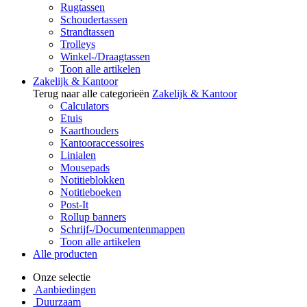
Rugtassen
Schoudertassen
Strandtassen
Trolleys
Winkel-/Draagtassen
Toon alle artikelen
Zakelijk & Kantoor
Terug naar alle categorieën
Zakelijk & Kantoor
Calculators
Etuis
Kaarthouders
Kantooraccessoires
Linialen
Mousepads
Notitieblokken
Notitieboeken
Post-It
Rollup banners
Schrijf-/Documentenmappen
Toon alle artikelen
Alle producten
Onze selectie
Aanbiedingen
Duurzaam