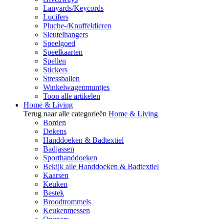
Lanyards/Keycords
Lucifers
Pluche-/Knuffeldieren
Sleutelhangers
Speelgoed
Speelkaarten
Spellen
Stickers
Stressballen
Winkelwagenmuntjes
Toon alle artikelen
Home & Living
Terug naar alle categorieën
Home & Living
Borden
Dekens
Handdoeken & Badtextiel
Badjassen
Sporthanddoeken
Bekijk alle Handdoeken & Badtextiel
Kaarsen
Keuken
Bestek
Broodtrommels
Keukenmessen