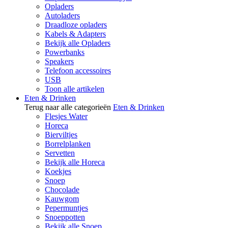
Opladers
Autoladers
Draadloze opladers
Kabels & Adapters
Bekijk alle Opladers
Powerbanks
Speakers
Telefoon accessoires
USB
Toon alle artikelen
Eten & Drinken
Terug naar alle categorieën
Eten & Drinken
Flesjes Water
Horeca
Bierviltjes
Borrelplanken
Servetten
Bekijk alle Horeca
Koekjes
Snoep
Chocolade
Kauwgom
Pepermuntjes
Snoeppotten
Bekijk alle Snoep