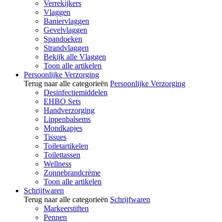
Verrekijkers
Vlaggen
Baniervlaggen
Gevelvlaggen
Spandoeken
Strandvlaggen
Bekijk alle Vlaggen
Toon alle artikelen
Persoonlijke Verzorging
Terug naar alle categorieën
Persoonlijke Verzorging
Desinfectiemiddelen
EHBO Sets
Handverzorging
Lippenbalsems
Mondkapjes
Tissues
Toiletartikelen
Toilettassen
Wellness
Zonnebrandcrème
Toon alle artikelen
Schrijfwaren
Terug naar alle categorieën
Schrijfwaren
Markeerstiften
Pennen