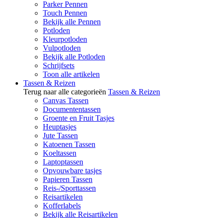
Parker Pennen
Touch Pennen
Bekijk alle Pennen
Potloden
Kleurpotloden
Vulpotloden
Bekijk alle Potloden
Schrijfsets
Toon alle artikelen
Tassen & Reizen
Terug naar alle categorieën
Tassen & Reizen
Canvas Tassen
Documententassen
Groente en Fruit Tasjes
Heuptasjes
Jute Tassen
Katoenen Tassen
Koeltassen
Laptoptassen
Opvouwbare tasjes
Papieren Tassen
Reis-/Sporttassen
Reisartikelen
Kofferlabels
Bekijk alle Reisartikelen