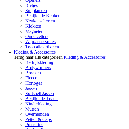
Openers
Rietjes
Snijplanken
Bekijk alle Keuken
Keukenschorten
Klokken
Magneten
Onderzetters
Wijn-accessoires
Toon alle artikelen
Kleding & Accessoires
Terug naar alle categorieën
Kleding & Accessoires
Bedrijfskleding
Bodywarmers
Broeken
Fleece
Horloges
Jassen
Softshell Jassen
Bekijk alle Jassen
Kinderkleding
Mutsen
Overhemden
Petten & Caps
Poloshirts