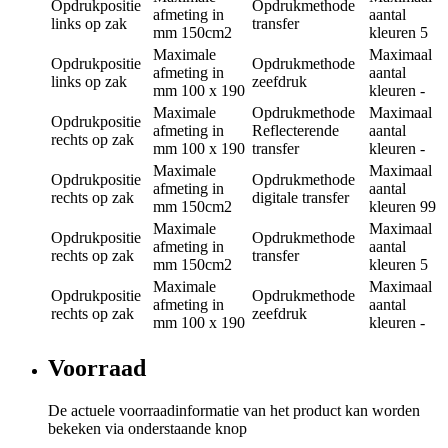
Opdrukpositie
Opdrukmethode
afmeting in
aantal
links op zak
transfer
mm
150cm2
kleuren
5
Maximale
Maximaal
Opdrukpositie
Opdrukmethode
afmeting in
aantal
links op zak
zeefdruk
mm
100 x 190
kleuren
-
Maximale
Opdrukmethode
Maximaal
Opdrukpositie
afmeting in
Reflecterende
aantal
rechts op zak
mm
100 x 190
transfer
kleuren
-
Maximale
Maximaal
Opdrukpositie
Opdrukmethode
afmeting in
aantal
rechts op zak
digitale transfer
mm
150cm2
kleuren
99
Maximale
Maximaal
Opdrukpositie
Opdrukmethode
afmeting in
aantal
rechts op zak
transfer
mm
150cm2
kleuren
5
Maximale
Maximaal
Opdrukpositie
Opdrukmethode
afmeting in
aantal
rechts op zak
zeefdruk
mm
100 x 190
kleuren
-
Voorraad
De actuele voorraadinformatie van het product kan worden
bekeken via onderstaande knop