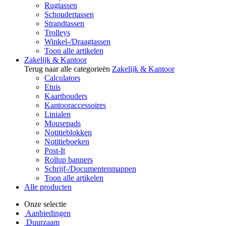
Rugtassen
Schoudertassen
Strandtassen
Trolleys
Winkel-/Draagtassen
Toon alle artikelen
Zakelijk & Kantoor
Terug naar alle categorieën
Zakelijk & Kantoor
Calculators
Etuis
Kaarthouders
Kantooraccessoires
Linialen
Mousepads
Notitieblokken
Notitieboeken
Post-It
Rollup banners
Schrijf-/Documentenmappen
Toon alle artikelen
Alle producten
Onze selectie
Aanbiedingen
Duurzaam