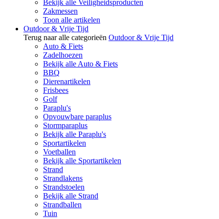
Bekijk alle Veiligheidsproducten
Zakmessen
Toon alle artikelen
Outdoor & Vrije Tijd
Terug naar alle categorieën
Outdoor & Vrije Tijd
Auto & Fiets
Zadelhoezen
Bekijk alle Auto & Fiets
BBQ
Dierenartikelen
Frisbees
Golf
Paraplu's
Opvouwbare paraplus
Stormparaplus
Bekijk alle Paraplu's
Sportartikelen
Voetballen
Bekijk alle Sportartikelen
Strand
Strandlakens
Strandstoelen
Bekijk alle Strand
Strandballen
Tuin