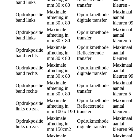
band links
mm
30 x 80
transfer
kleuren
-
Maximale
Maximaal
Opdrukpositie
Opdrukmethode
afmeting in
aantal
band links
digitale transfer
mm
30 x 80
kleuren
99
Maximale
Maximaal
Opdrukpositie
Opdrukmethode
afmeting in
aantal
band links
transfer
mm
30 x 80
kleuren
5
Maximale
Opdrukmethode
Maximaal
Opdrukpositie
afmeting in
Reflecterende
aantal
band rechts
mm
30 x 80
transfer
kleuren
-
Maximale
Maximaal
Opdrukpositie
Opdrukmethode
afmeting in
aantal
band rechts
digitale transfer
mm
30 x 80
kleuren
99
Maximale
Maximaal
Opdrukpositie
Opdrukmethode
afmeting in
aantal
band rechts
transfer
mm
30 x 80
kleuren
5
Maximale
Opdrukmethode
Maximaal
Opdrukpositie
afmeting in
Reflecterende
aantal
links op zak
mm
100 x 190
transfer
kleuren
-
Maximale
Maximaal
Opdrukpositie
Opdrukmethode
afmeting in
aantal
links op zak
digitale transfer
mm
150cm2
kleuren
99
Maximale
Maximaal