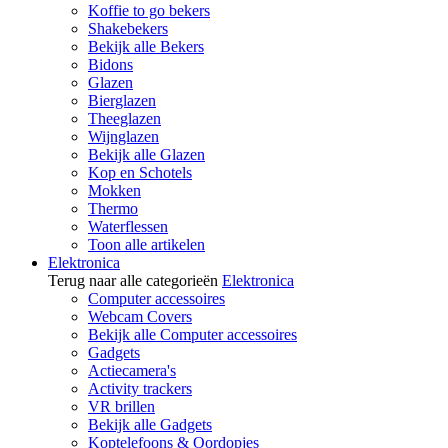
Koffie to go bekers
Shakebekers
Bekijk alle Bekers
Bidons
Glazen
Bierglazen
Theeglazen
Wijnglazen
Bekijk alle Glazen
Kop en Schotels
Mokken
Thermo
Waterflessen
Toon alle artikelen
Elektronica
Terug naar alle categorieën
Elektronica
Computer accessoires
Webcam Covers
Bekijk alle Computer accessoires
Gadgets
Actiecamera's
Activity trackers
VR brillen
Bekijk alle Gadgets
Koptelefoons & Oordopjes