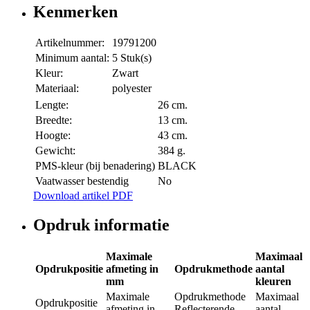
Kenmerken
Artikelnummer:
19791200
Minimum aantal:
5 Stuk(s)
Kleur:
Zwart
Materiaal:
polyester
Lengte:
26 cm.
Breedte:
13 cm.
Hoogte:
43 cm.
Gewicht:
384 g.
PMS-kleur (bij benadering)
BLACK
Vaatwasser bestendig
No
Download artikel PDF
Opdruk informatie
Maximale
Maximaal
Opdrukpositie
afmeting in
Opdrukmethode
aantal
mm
kleuren
Maximale
Opdrukmethode
Maximaal
Opdrukpositie
afmeting in
Reflecterende
aantal