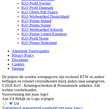
IGO Profil Sverige
IGO Profil Danmark
IGO Objets Pub France
IGO Werbeartikel Deutschland
IGO Promo Ireland
IGO Promo Suomi
IGO Werbeartikel Schweiz
IGO Promo United Kingdom
IGO Profil Norge
IGO Promo Nederland
Algemene Voorwaarden
Privacy Policy
Disclaimer
Cookies
Sitemap
De prijzen die worden weergegeven zijn exclusief BTW en andere
heffingen en exlusief verzendkosten tenzij anders staat aangegeven.
©2026 IGO - Relatiegeschenken & Promotionele artikelen. Alle
rechten voorbehouden.
Voorvertoning met jouw logo!
Aan
Uit
Bekijk nu
Logo wijzigen
Uit
Automatisch gegenereerd voorbeeld met jouw logo
i