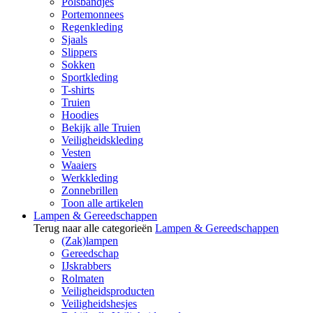
Polsbandjes
Portemonnees
Regenkleding
Sjaals
Slippers
Sokken
Sportkleding
T-shirts
Truien
Hoodies
Bekijk alle Truien
Veiligheidskleding
Vesten
Waaiers
Werkkleding
Zonnebrillen
Toon alle artikelen
Lampen & Gereedschappen
Terug naar alle categorieën
Lampen & Gereedschappen
(Zak)lampen
Gereedschap
IJskrabbers
Rolmaten
Veiligheidsproducten
Veiligheidshesjes