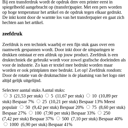
Bij een transferdruk wordt de opdruk dmv een printer eerst in
spiegelbeeld aangebracht op (transfer)papier. Met een pers worden
op hoge temperatuur het artikel en de opdruk tegen elkaar gedrukt.
De inkt komt door de warmte los van het transferpapier en gaat zich
hechten aan het artikel.
zeefdruk
Zeefdruk is een techniek waarbij er een fijn stuk gaas over een
raamwerk gespannen wordt. Door inkt door de uitsparingen te
drukken ontstaat er een afdruk op jouw product. Zeefdruk is een
druktechniek die gebruikt wordt voor zowel grafische doeleinden als
voor de industrie. Zo kan er textiel mee bedrukt worden maar
worden er ook printplaten mee bedrukt. Let op! Zeefdruk rondom:
Door de rotatie van de drukmachine is de plaatsing van het logo niet
altijd gelijk uitgelijnd.
Selecteer aantal stuks
Aantal stuks:
3 (21,53 per stuk)
5 (11,67 per stuk)
10 (10,89 per
stuk)
Bespaar 7%
25 (10,21 per stuk)
Bespaar 13%
Meest
populair
50 (9,42 per stuk)
Bespaar 20%
75 (8,60 per stuk)
Bespaar 27%
100 (7,90 per stuk)
Bespaar 33%
250
(7,42 per stuk)
Bespaar 37%
500 (7,10 per stuk)
Bespaar 40%
1000 (6,90 per stuk)
Bespaar 41%