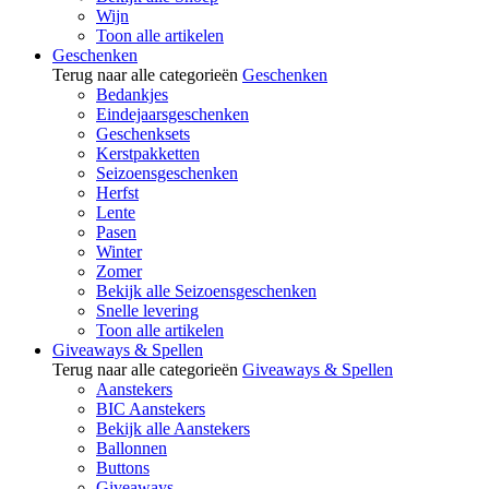
Wijn
Toon alle artikelen
Geschenken
Terug naar alle categorieën
Geschenken
Bedankjes
Eindejaarsgeschenken
Geschenksets
Kerstpakketten
Seizoensgeschenken
Herfst
Lente
Pasen
Winter
Zomer
Bekijk alle Seizoensgeschenken
Snelle levering
Toon alle artikelen
Giveaways & Spellen
Terug naar alle categorieën
Giveaways & Spellen
Aanstekers
BIC Aanstekers
Bekijk alle Aanstekers
Ballonnen
Buttons
Giveaways