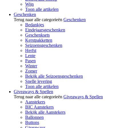
Wijn
Toon alle artikelen
Geschenken
Terug naar alle categorieën
Geschenken
Bedankjes
Eindejaarsgeschenken
Geschenksets
Kerstpakketten
Seizoensgeschenken
Herfst
Lente
Pasen
Winter
Zomer
Bekijk alle Seizoensgeschenken
Snelle levering
Toon alle artikelen
Giveaways & Spellen
Terug naar alle categorieën
Giveaways & Spellen
Aanstekers
BIC Aanstekers
Bekijk alle Aanstekers
Ballonnen
Buttons
Giveaways