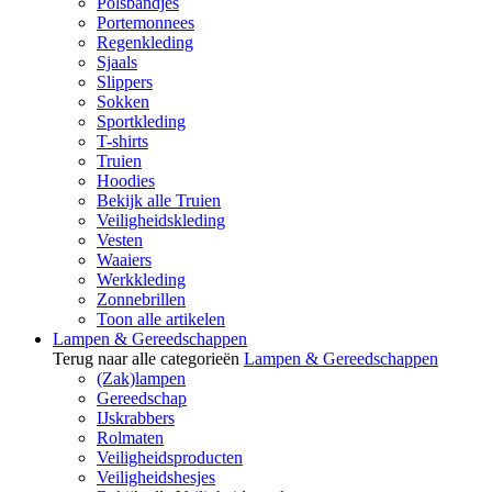
Polsbandjes
Portemonnees
Regenkleding
Sjaals
Slippers
Sokken
Sportkleding
T-shirts
Truien
Hoodies
Bekijk alle Truien
Veiligheidskleding
Vesten
Waaiers
Werkkleding
Zonnebrillen
Toon alle artikelen
Lampen & Gereedschappen
Terug naar alle categorieën
Lampen & Gereedschappen
(Zak)lampen
Gereedschap
IJskrabbers
Rolmaten
Veiligheidsproducten
Veiligheidshesjes