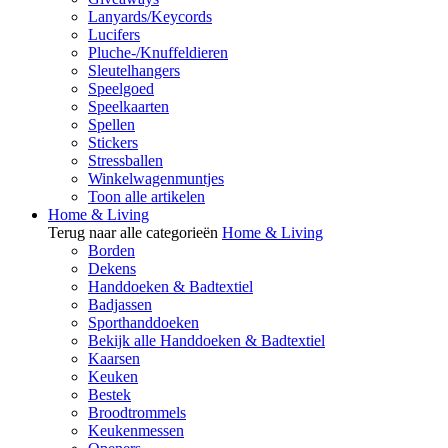
Lanyards/Keycords
Lucifers
Pluche-/Knuffeldieren
Sleutelhangers
Speelgoed
Speelkaarten
Spellen
Stickers
Stressballen
Winkelwagenmuntjes
Toon alle artikelen
Home & Living
Terug naar alle categorieën
Home & Living
Borden
Dekens
Handdoeken & Badtextiel
Badjassen
Sporthanddoeken
Bekijk alle Handdoeken & Badtextiel
Kaarsen
Keuken
Bestek
Broodtrommels
Keukenmessen