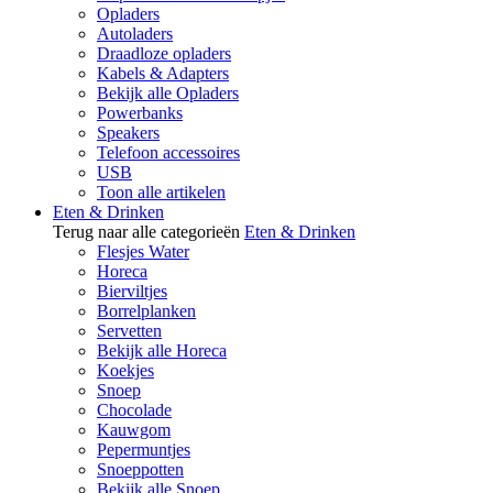
Opladers
Autoladers
Draadloze opladers
Kabels & Adapters
Bekijk alle Opladers
Powerbanks
Speakers
Telefoon accessoires
USB
Toon alle artikelen
Eten & Drinken
Terug naar alle categorieën
Eten & Drinken
Flesjes Water
Horeca
Bierviltjes
Borrelplanken
Servetten
Bekijk alle Horeca
Koekjes
Snoep
Chocolade
Kauwgom
Pepermuntjes
Snoeppotten
Bekijk alle Snoep