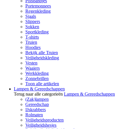
Polsbandjes
Portemonnees
Regenkleding
Sjaals
Slippers
Sokken
Sportkleding
T-shirts
Truien
Hoodies
Bekijk alle Truien
Veiligheidskleding
Vesten
Waaiers
Werkkleding
Zonnebrillen
Toon alle artikelen
Lampen & Gereedschappen
Terug naar alle categorieën
Lampen & Gereedschappen
(Zak)lampen
Gereedschap
IJskrabbers
Rolmaten
Veiligheidsproducten
Veiligheidshesjes