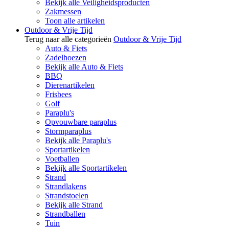
Bekijk alle Veiligheidsproducten
Zakmessen
Toon alle artikelen
Outdoor & Vrije Tijd
Terug naar alle categorieën
Outdoor & Vrije Tijd
Auto & Fiets
Zadelhoezen
Bekijk alle Auto & Fiets
BBQ
Dierenartikelen
Frisbees
Golf
Paraplu's
Opvouwbare paraplus
Stormparaplus
Bekijk alle Paraplu's
Sportartikelen
Voetballen
Bekijk alle Sportartikelen
Strand
Strandlakens
Strandstoelen
Bekijk alle Strand
Strandballen
Tuin