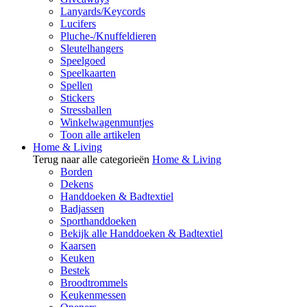
Lanyards/Keycords
Lucifers
Pluche-/Knuffeldieren
Sleutelhangers
Speelgoed
Speelkaarten
Spellen
Stickers
Stressballen
Winkelwagenmuntjes
Toon alle artikelen
Home & Living
Terug naar alle categorieën
Home & Living
Borden
Dekens
Handdoeken & Badtextiel
Badjassen
Sporthanddoeken
Bekijk alle Handdoeken & Badtextiel
Kaarsen
Keuken
Bestek
Broodtrommels
Keukenmessen