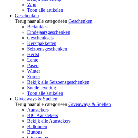
Wijn
Toon alle artikelen
Geschenken
Terug naar alle categorieën
Geschenken
Bedankjes
Eindejaarsgeschenken
Geschenksets
Kerstpakketten
Seizoensgeschenken
Herfst
Lente
Pasen
Winter
Zomer
Bekijk alle Seizoensgeschenken
Snelle levering
Toon alle artikelen
Giveaways & Spellen
Terug naar alle categorieën
Giveaways & Spellen
Aanstekers
BIC Aanstekers
Bekijk alle Aanstekers
Ballonnen
Buttons
Giveaways