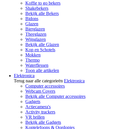
Koffie to go bekers
Shakebekers
Bekijk alle Bekers
Bidons
Glazen
Bierglazen
Theeglazen
Wijnglazen
Bekijk alle Glazen
Kop en Schotels
Mokken
Thermo
Waterflessen
Toon alle artikelen
Elektronica
Terug naar alle categorieën
Elektronica
Computer accessoires
Webcam Covers
Bekijk alle Computer accessoires
Gadgets
Actiecamera's
Activity trackers
VR brillen
Bekijk alle Gadgets
Koptelefoons & Oordopjes