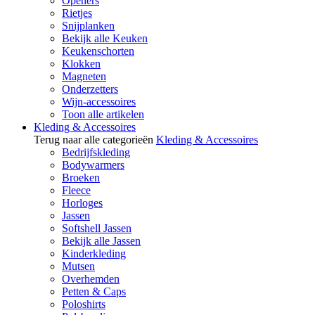
Openers
Rietjes
Snijplanken
Bekijk alle Keuken
Keukenschorten
Klokken
Magneten
Onderzetters
Wijn-accessoires
Toon alle artikelen
Kleding & Accessoires
Terug naar alle categorieën
Kleding & Accessoires
Bedrijfskleding
Bodywarmers
Broeken
Fleece
Horloges
Jassen
Softshell Jassen
Bekijk alle Jassen
Kinderkleding
Mutsen
Overhemden
Petten & Caps
Poloshirts