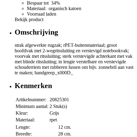
Bespaar tot 34%
Materiaal: organisch katoen
Voorraad laden
Bekijk product
Omschrijving
strak afgewerkte rugzak; rPET-buitenmateriaal; groot
hoofdvak met 2-wegritssluiting en verstevigd notebookvak;
voorvak met ritssluiting; sterk verstevigde achterkant met vak
met blinde ritssluiting; in lengte verstelbare en verstevigde
schouderriem met rubberen lussen om bijv. zonnebril aan vast
te maken; handgreep_x000D_
Kenmerken
Artikelnummer:
20825301
Minimum aantal:
2 Stuk(s)
Kleur:
Grijs
Materiaal:
rpet
Lengte:
12 cm.
Breedte:
28 cm.