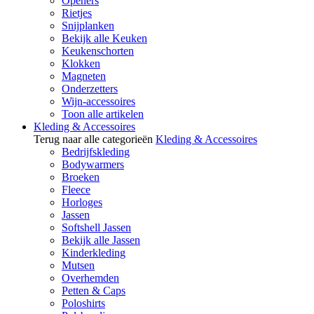
Openers
Rietjes
Snijplanken
Bekijk alle Keuken
Keukenschorten
Klokken
Magneten
Onderzetters
Wijn-accessoires
Toon alle artikelen
Kleding & Accessoires
Terug naar alle categorieën
Kleding & Accessoires
Bedrijfskleding
Bodywarmers
Broeken
Fleece
Horloges
Jassen
Softshell Jassen
Bekijk alle Jassen
Kinderkleding
Mutsen
Overhemden
Petten & Caps
Poloshirts