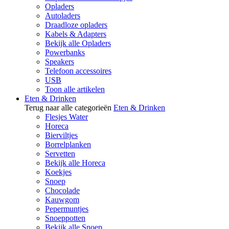
Opladers
Autoladers
Draadloze opladers
Kabels & Adapters
Bekijk alle Opladers
Powerbanks
Speakers
Telefoon accessoires
USB
Toon alle artikelen
Eten & Drinken
Terug naar alle categorieën
Eten & Drinken
Flesjes Water
Horeca
Bierviltjes
Borrelplanken
Servetten
Bekijk alle Horeca
Koekjes
Snoep
Chocolade
Kauwgom
Pepermuntjes
Snoeppotten
Bekijk alle Snoep