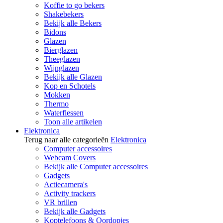
Koffie to go bekers
Shakebekers
Bekijk alle Bekers
Bidons
Glazen
Bierglazen
Theeglazen
Wijnglazen
Bekijk alle Glazen
Kop en Schotels
Mokken
Thermo
Waterflessen
Toon alle artikelen
Elektronica
Terug naar alle categorieën
Elektronica
Computer accessoires
Webcam Covers
Bekijk alle Computer accessoires
Gadgets
Actiecamera's
Activity trackers
VR brillen
Bekijk alle Gadgets
Koptelefoons & Oordopjes