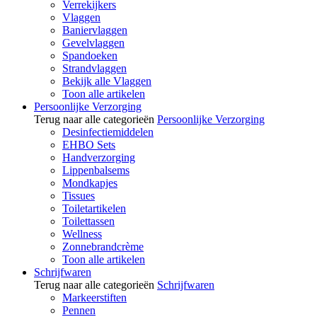
Verrekijkers
Vlaggen
Baniervlaggen
Gevelvlaggen
Spandoeken
Strandvlaggen
Bekijk alle Vlaggen
Toon alle artikelen
Persoonlijke Verzorging
Terug naar alle categorieën
Persoonlijke Verzorging
Desinfectiemiddelen
EHBO Sets
Handverzorging
Lippenbalsems
Mondkapjes
Tissues
Toiletartikelen
Toilettassen
Wellness
Zonnebrandcrème
Toon alle artikelen
Schrijfwaren
Terug naar alle categorieën
Schrijfwaren
Markeerstiften
Pennen