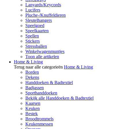
Lanyards/Keycords
Lucifers
Pluche-/Knuffeldieren
Sleutelhangers
Speelgoed
Speelkaarten
Spellen
Stickers
Stressballen
Winkelwagenmuntjes
Toon alle artikelen
Home & Living
Terug naar alle categorieën
Home & Living
Borden
Dekens
Handdoeken & Badtextiel
Badjassen
Sporthanddoeken
Bekijk alle Handdoeken & Badtextiel
Kaarsen
Keuken
Bestek
Broodtrommels
Keukenmessen