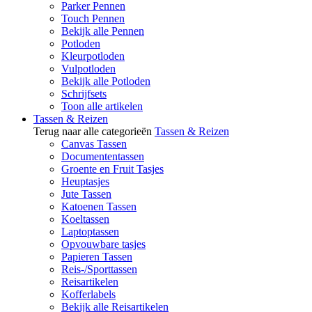
Parker Pennen
Touch Pennen
Bekijk alle Pennen
Potloden
Kleurpotloden
Vulpotloden
Bekijk alle Potloden
Schrijfsets
Toon alle artikelen
Tassen & Reizen
Terug naar alle categorieën
Tassen & Reizen
Canvas Tassen
Documententassen
Groente en Fruit Tasjes
Heuptasjes
Jute Tassen
Katoenen Tassen
Koeltassen
Laptoptassen
Opvouwbare tasjes
Papieren Tassen
Reis-/Sporttassen
Reisartikelen
Kofferlabels
Bekijk alle Reisartikelen