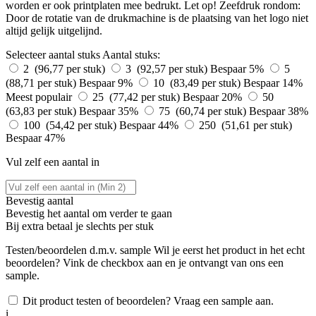
worden er ook printplaten mee bedrukt. Let op! Zeefdruk rondom:
Door de rotatie van de drukmachine is de plaatsing van het logo niet
altijd gelijk uitgelijnd.
Selecteer aantal stuks
Aantal stuks:
2 (96,77 per stuk)
3 (92,57 per stuk)
Bespaar 5%
5
(88,71 per stuk)
Bespaar 9%
10 (83,49 per stuk)
Bespaar 14%
Meest populair
25 (77,42 per stuk)
Bespaar 20%
50
(63,83 per stuk)
Bespaar 35%
75 (60,74 per stuk)
Bespaar 38%
100 (54,42 per stuk)
Bespaar 44%
250 (51,61 per stuk)
Bespaar 47%
Vul zelf een aantal in
Bevestig aantal
Bevestig het aantal om verder te gaan
Bij
extra betaal je slechts
per stuk
Testen/beoordelen d.m.v. sample
Wil je eerst het product in het echt
beoordelen? Vink de checkbox aan en je ontvangt van ons een
sample.
Dit product testen of beoordelen? Vraag een sample aan.
i