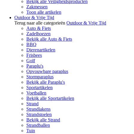
Bekijk alle Veiligheidsproducten
Zakmessen
Toon alle artikelen
Outdoor & Vrije Tijd
Terug naar alle categorieën
Outdoor & Vrije Tijd
Auto & Fiets
Zadelhoezen
Bekijk alle Auto & Fiets
BBQ
Dierenartikelen
Frisbees
Golf
Paraplu's
Opvouwbare paraplus
Stormparaplus
Bekijk alle Paraplu's
Sportartikelen
Voetballen
Bekijk alle Sportartikelen
Strand
Strandlakens
Strandstoelen
Bekijk alle Strand
Strandballen
Tuin