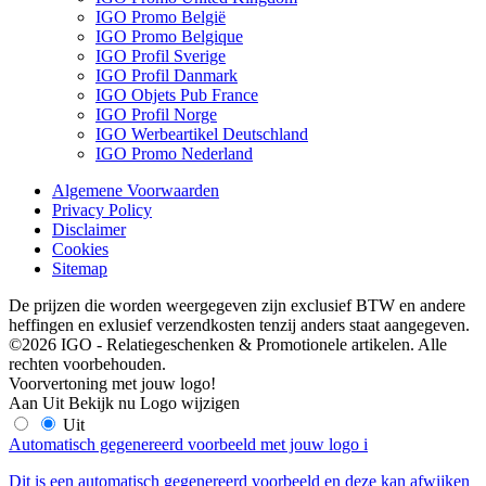
IGO Promo België
IGO Promo Belgique
IGO Profil Sverige
IGO Profil Danmark
IGO Objets Pub France
IGO Profil Norge
IGO Werbeartikel Deutschland
IGO Promo Nederland
Algemene Voorwaarden
Privacy Policy
Disclaimer
Cookies
Sitemap
De prijzen die worden weergegeven zijn exclusief BTW en andere
heffingen en exlusief verzendkosten tenzij anders staat aangegeven.
©2026 IGO - Relatiegeschenken & Promotionele artikelen. Alle
rechten voorbehouden.
Voorvertoning met jouw logo!
Aan
Uit
Bekijk nu
Logo wijzigen
Uit
Automatisch gegenereerd voorbeeld met jouw logo
i
Dit is een automatisch gegenereerd voorbeeld en deze kan afwijken