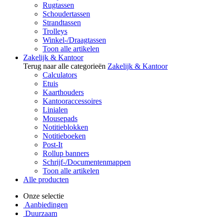
Rugtassen
Schoudertassen
Strandtassen
Trolleys
Winkel-/Draagtassen
Toon alle artikelen
Zakelijk & Kantoor
Terug naar alle categorieën
Zakelijk & Kantoor
Calculators
Etuis
Kaarthouders
Kantooraccessoires
Linialen
Mousepads
Notitieblokken
Notitieboeken
Post-It
Rollup banners
Schrijf-/Documentenmappen
Toon alle artikelen
Alle producten
Onze selectie
Aanbiedingen
Duurzaam