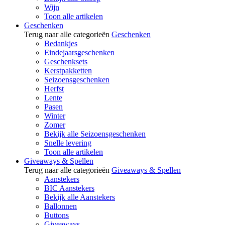
Wijn
Toon alle artikelen
Geschenken
Terug naar alle categorieën
Geschenken
Bedankjes
Eindejaarsgeschenken
Geschenksets
Kerstpakketten
Seizoensgeschenken
Herfst
Lente
Pasen
Winter
Zomer
Bekijk alle Seizoensgeschenken
Snelle levering
Toon alle artikelen
Giveaways & Spellen
Terug naar alle categorieën
Giveaways & Spellen
Aanstekers
BIC Aanstekers
Bekijk alle Aanstekers
Ballonnen
Buttons
Giveaways