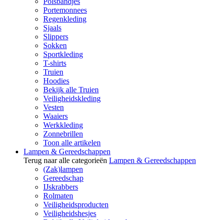
Polsbandjes
Portemonnees
Regenkleding
Sjaals
Slippers
Sokken
Sportkleding
T-shirts
Truien
Hoodies
Bekijk alle Truien
Veiligheidskleding
Vesten
Waaiers
Werkkleding
Zonnebrillen
Toon alle artikelen
Lampen & Gereedschappen
Terug naar alle categorieën
Lampen & Gereedschappen
(Zak)lampen
Gereedschap
IJskrabbers
Rolmaten
Veiligheidsproducten
Veiligheidshesjes