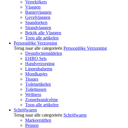
Verrekijkers
Vlaggen
Baniervlaggen
Gevelvlaggen
Spandoeken
Strandvlaggen
Bekijk alle Vlaggen
Toon alle artikelen
Persoonlijke Verzorging
Terug naar alle categorieën
Persoonlijke Verzorging
Desinfectiemiddelen
EHBO Sets
Handverzorging
Lippenbalsems
Mondkapjes
Tissues
Toiletartikelen
Toilettassen
Wellness
Zonnebrandcrème
Toon alle artikelen
Schrijfwaren
Terug naar alle categorieën
Schrijfwaren
Markeerstiften
Pennen