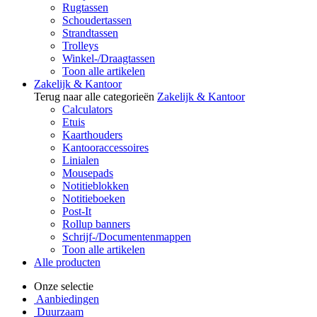
Rugtassen
Schoudertassen
Strandtassen
Trolleys
Winkel-/Draagtassen
Toon alle artikelen
Zakelijk & Kantoor
Terug naar alle categorieën
Zakelijk & Kantoor
Calculators
Etuis
Kaarthouders
Kantooraccessoires
Linialen
Mousepads
Notitieblokken
Notitieboeken
Post-It
Rollup banners
Schrijf-/Documentenmappen
Toon alle artikelen
Alle producten
Onze selectie
Aanbiedingen
Duurzaam