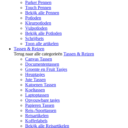
Parker Pennen
Touch Pennen
Bekijk alle Pennen
Potloden
Kleurpotloden
Vulpotloden
Bekijk alle Potloden
Schrijfsets
Toon alle artikelen
Tassen & Reizen
Terug naar alle categorieën
Tassen & Reizen
Canvas Tassen
Documententassen
Groente en Fruit Tasjes
Heuptasjes
Jute Tassen
Katoenen Tassen
Koeltassen
Laptoptassen
Opvouwbare tasjes
Papieren Tassen
Reis-/Sporttassen
Reisartikelen
Kofferlabels
Bekijk alle Reisartikelen