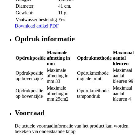
Diameter:
41 cm.
Gewicht:
11 g.
Vaatwasser bestendig
Yes
Download artikel PDF
Opdruk informatie
Maximale
Maximaal
Opdrukpositie
afmeting in
Opdrukmethode
aantal
mm
kleuren
Maximale
Maximaal
Opdrukpositie
Opdrukmethode
afmeting in
aantal
op bovenzijde
digitale print
mm
33
kleuren
99
Maximale
Maximaal
Opdrukpositie
Opdrukmethode
afmeting in
aantal
op bovenzijde
tampondruk
mm
25cm2
kleuren
4
Voorraad
De actuele voorraadinformatie van het product kan worden
bekeken via onderstaande knop