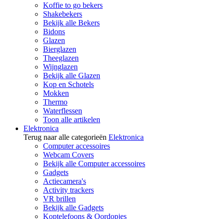
Koffie to go bekers
Shakebekers
Bekijk alle Bekers
Bidons
Glazen
Bierglazen
Theeglazen
Wijnglazen
Bekijk alle Glazen
Kop en Schotels
Mokken
Thermo
Waterflessen
Toon alle artikelen
Elektronica
Terug naar alle categorieën
Elektronica
Computer accessoires
Webcam Covers
Bekijk alle Computer accessoires
Gadgets
Actiecamera's
Activity trackers
VR brillen
Bekijk alle Gadgets
Koptelefoons & Oordopjes