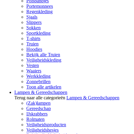
Polsbandjes
Portemonnees
Regenkleding
Sjaals
Slippers
Sokken
Sportkleding
T-shirts
Truien
Hoodies
Bekijk alle Truien
Veiligheidskleding
Vesten
Waaiers
Werkkleding
Zonnebrillen
Toon alle artikelen
Lampen & Gereedschappen
Terug naar alle categorieën
Lampen & Gereedschappen
(Zak)lampen
Gereedschap
IJskrabbers
Rolmaten
Veiligheidsproducten
Veiligheidshesjes