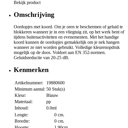
Bekijk product
Omschrijving
Oordopjes met koord. Om je oren te beschermen of geluid te
blokkeren wanneer je in een vliegtuig zit, op het werk bent of
tijdens buitenactiviteiten en evenementen. Met het handige
koord kunnen de oordopjes gemakkelijk om je nek hangen
wanneer ze niet worden gebruikt. Volledige kleurenopdruk
mogelijk op de doos. Voldoet aan EN 352-normen.
Geluidsreductie van 20-25 dB.
Kenmerken
Artikelnummer:
19880600
Minimum aantal:
50 Stuk(s)
Kleur:
Blauw
Materiaal:
pp
Inhoud:
0.0ml
Lengte:
0 cm.
Breedte:
0 cm.
Hoogte:
1,90cm.