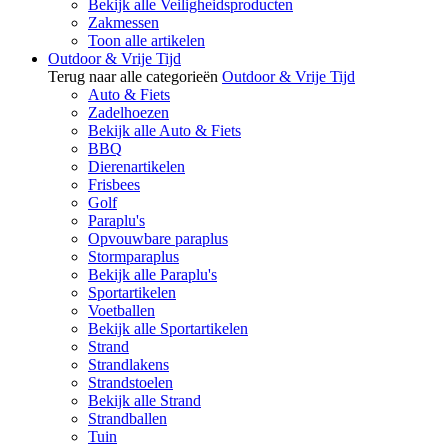
Bekijk alle Veiligheidsproducten
Zakmessen
Toon alle artikelen
Outdoor & Vrije Tijd
Terug naar alle categorieën
Outdoor & Vrije Tijd
Auto & Fiets
Zadelhoezen
Bekijk alle Auto & Fiets
BBQ
Dierenartikelen
Frisbees
Golf
Paraplu's
Opvouwbare paraplus
Stormparaplus
Bekijk alle Paraplu's
Sportartikelen
Voetballen
Bekijk alle Sportartikelen
Strand
Strandlakens
Strandstoelen
Bekijk alle Strand
Strandballen
Tuin