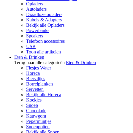
Opladers
Autoladers
Draadloze opladers
Kabels & Adapters
Bekijk alle Opladers
Powerbanks
Speakers
Telefoon accessoires
USB
Toon alle artikelen
Eten & Drinken
Terug naar alle categorieën
Eten & Drinken
Flesjes Water
Horeca
Bierviltjes
Borrelplanken
Servetten
Bekijk alle Horeca
Koekjes
Snoep
Chocolade
Kauwgom
Pepermuntjes
Snoeppotten
Bekijk alle Snoep