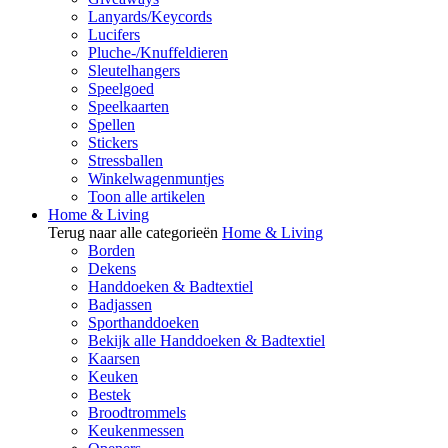
Lanyards/Keycords
Lucifers
Pluche-/Knuffeldieren
Sleutelhangers
Speelgoed
Speelkaarten
Spellen
Stickers
Stressballen
Winkelwagenmuntjes
Toon alle artikelen
Home & Living
Terug naar alle categorieën
Home & Living
Borden
Dekens
Handdoeken & Badtextiel
Badjassen
Sporthanddoeken
Bekijk alle Handdoeken & Badtextiel
Kaarsen
Keuken
Bestek
Broodtrommels
Keukenmessen