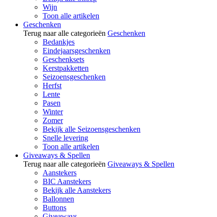
Wijn
Toon alle artikelen
Geschenken
Terug naar alle categorieën
Geschenken
Bedankjes
Eindejaarsgeschenken
Geschenksets
Kerstpakketten
Seizoensgeschenken
Herfst
Lente
Pasen
Winter
Zomer
Bekijk alle Seizoensgeschenken
Snelle levering
Toon alle artikelen
Giveaways & Spellen
Terug naar alle categorieën
Giveaways & Spellen
Aanstekers
BIC Aanstekers
Bekijk alle Aanstekers
Ballonnen
Buttons
Giveaways