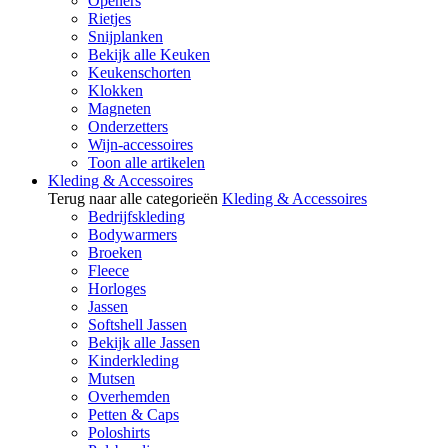
Openers
Rietjes
Snijplanken
Bekijk alle Keuken
Keukenschorten
Klokken
Magneten
Onderzetters
Wijn-accessoires
Toon alle artikelen
Kleding & Accessoires
Terug naar alle categorieën
Kleding & Accessoires
Bedrijfskleding
Bodywarmers
Broeken
Fleece
Horloges
Jassen
Softshell Jassen
Bekijk alle Jassen
Kinderkleding
Mutsen
Overhemden
Petten & Caps
Poloshirts