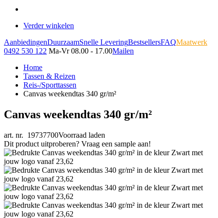
Verder winkelen
Aanbiedingen
Duurzaam
Snelle Levering
Bestsellers
FAQ
Maatwerk
0492 530 122
Ma-Vr 08.00 - 17.00
Mailen
Home
Tassen & Reizen
Reis-/Sporttassen
Canvas weekendtas 340 gr/m²
Canvas weekendtas 340 gr/m²
art. nr. 19737700
Voorraad laden
Dit product uitproberen? Vraag een sample aan!