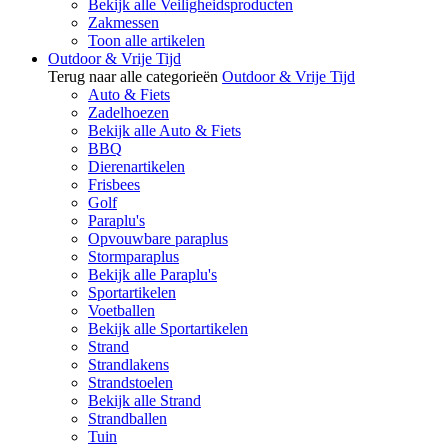
Bekijk alle Veiligheidsproducten
Zakmessen
Toon alle artikelen
Outdoor & Vrije Tijd
Terug naar alle categorieën
Outdoor & Vrije Tijd
Auto & Fiets
Zadelhoezen
Bekijk alle Auto & Fiets
BBQ
Dierenartikelen
Frisbees
Golf
Paraplu's
Opvouwbare paraplus
Stormparaplus
Bekijk alle Paraplu's
Sportartikelen
Voetballen
Bekijk alle Sportartikelen
Strand
Strandlakens
Strandstoelen
Bekijk alle Strand
Strandballen
Tuin