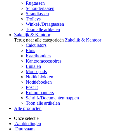
Rugtassen
Schoudertassen
Strandtassen
Trolleys
Winkel-/Draagtassen
Toon alle artikelen
Zakelijk & Kantoor
Terug naar alle categorieën
Zakelijk & Kantoor
Calculators
Etuis
Kaarthouders
Kantooraccessoires
Linialen
Mousepads
Notitieblokken
Notitieboeken
Post-It
Rollup banners
Schrijf-/Documentenmappen
Toon alle artikelen
Alle producten
Onze selectie
Aanbiedingen
Duurzaam