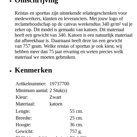
Reistas en sporttas zijn uitstekende relatiegeschenken voor
medewerkers, klanten en leveranciers. Met jouw logo of
reclameboodschap op de canvas weekendtas 340 gr/m² val je
zeker op. Dit model is gemaakt van katoen. Dit materiaal
heeft een gewicht van 340. Katoen is een natuurlijk materiaal
dat afbreekbaar is. Daarnaast heeft deze tas een gewicht
van 757 gram. Welke reistas of sporttas je ook kiest, wij
hebben meer dan 75 jaar ervaring en weten precies welk
materiaal we moeten gebruiken.
Kenmerken
Artikelnummer:
19737700
Minimum aantal:
2 Stuk(s)
Kleur:
Zwart
Materiaal:
katoen
Lengte:
55 cm.
Breedte:
25 cm.
Hoogte:
36 cm.
Gewicht:
757 g.