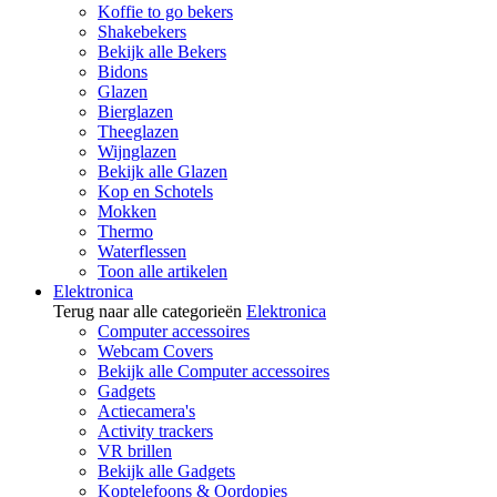
Koffie to go bekers
Shakebekers
Bekijk alle Bekers
Bidons
Glazen
Bierglazen
Theeglazen
Wijnglazen
Bekijk alle Glazen
Kop en Schotels
Mokken
Thermo
Waterflessen
Toon alle artikelen
Elektronica
Terug naar alle categorieën
Elektronica
Computer accessoires
Webcam Covers
Bekijk alle Computer accessoires
Gadgets
Actiecamera's
Activity trackers
VR brillen
Bekijk alle Gadgets
Koptelefoons & Oordopjes