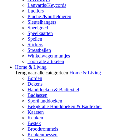
Lanyards/Keycords
Lucifers
Pluche-/Knuffeldieren
Sleutelhangers
Speelgoed
Speelkaarten
Spellen
Stickers
Stressballen
Winkelwagenmuntjes
Toon alle artikelen
Home & Living
Terug naar alle categorieën
Home & Living
Borden
Dekens
Handdoeken & Badtextiel
Badjassen
Sporthanddoeken
Bekijk alle Handdoeken & Badtextiel
Kaarsen
Keuken
Bestek
Broodtrommels
Keukenmessen