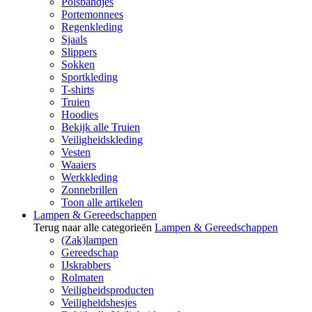
Polsbandjes
Portemonnees
Regenkleding
Sjaals
Slippers
Sokken
Sportkleding
T-shirts
Truien
Hoodies
Bekijk alle Truien
Veiligheidskleding
Vesten
Waaiers
Werkkleding
Zonnebrillen
Toon alle artikelen
Lampen & Gereedschappen
Terug naar alle categorieën
Lampen & Gereedschappen
(Zak)lampen
Gereedschap
IJskrabbers
Rolmaten
Veiligheidsproducten
Veiligheidshesjes