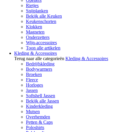
Openers
Rietjes
Snijplanken
Bekijk alle Keuken
Keukenschorten
Klokken
Magneten
Onderzetters
Wijn-accessoires
Toon alle artikelen
Kleding & Accessoires
Terug naar alle categorieën
Kleding & Accessoires
Bedrijfskleding
Bodywarmers
Broeken
Fleece
Horloges
Jassen
Softshell Jassen
Bekijk alle Jassen
Kinderkleding
Mutsen
Overhemden
Petten & Caps
Poloshirts