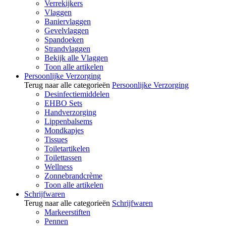
Verrekijkers
Vlaggen
Baniervlaggen
Gevelvlaggen
Spandoeken
Strandvlaggen
Bekijk alle Vlaggen
Toon alle artikelen
Persoonlijke Verzorging
Terug naar alle categorieën
Persoonlijke Verzorging
Desinfectiemiddelen
EHBO Sets
Handverzorging
Lippenbalsems
Mondkapjes
Tissues
Toiletartikelen
Toilettassen
Wellness
Zonnebrandcrème
Toon alle artikelen
Schrijfwaren
Terug naar alle categorieën
Schrijfwaren
Markeerstiften
Pennen