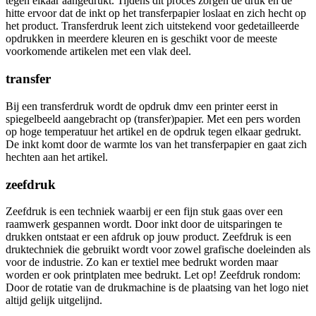
tegen elkaar aangedrukt. Tijdens dit proces zorgen de druk en de
hitte ervoor dat de inkt op het transferpapier loslaat en zich hecht op
het product. Transferdruk leent zich uitstekend voor gedetailleerde
opdrukken in meerdere kleuren en is geschikt voor de meeste
voorkomende artikelen met een vlak deel.
transfer
Bij een transferdruk wordt de opdruk dmv een printer eerst in
spiegelbeeld aangebracht op (transfer)papier. Met een pers worden
op hoge temperatuur het artikel en de opdruk tegen elkaar gedrukt.
De inkt komt door de warmte los van het transferpapier en gaat zich
hechten aan het artikel.
zeefdruk
Zeefdruk is een techniek waarbij er een fijn stuk gaas over een
raamwerk gespannen wordt. Door inkt door de uitsparingen te
drukken ontstaat er een afdruk op jouw product. Zeefdruk is een
druktechniek die gebruikt wordt voor zowel grafische doeleinden als
voor de industrie. Zo kan er textiel mee bedrukt worden maar
worden er ook printplaten mee bedrukt. Let op! Zeefdruk rondom:
Door de rotatie van de drukmachine is de plaatsing van het logo niet
altijd gelijk uitgelijnd.