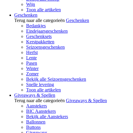
Wijn
Toon alle artikelen
Geschenken
Terug naar alle categorieën
Geschenken
Bedankjes
Eindejaarsgeschenken
Geschenksets
Kerstpakketten
Seizoensgeschenken
Herfst
Lente
Pasen
Winter
Zomer
Bekijk alle Seizoensgeschenken
Snelle levering
Toon alle artikelen
Giveaways & Spellen
Terug naar alle categorieën
Giveaways & Spellen
Aanstekers
BIC Aanstekers
Bekijk alle Aanstekers
Ballonnen
Buttons
Giveaways