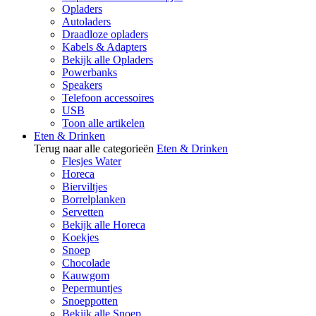
Opladers
Autoladers
Draadloze opladers
Kabels & Adapters
Bekijk alle Opladers
Powerbanks
Speakers
Telefoon accessoires
USB
Toon alle artikelen
Eten & Drinken
Terug naar alle categorieën
Eten & Drinken
Flesjes Water
Horeca
Bierviltjes
Borrelplanken
Servetten
Bekijk alle Horeca
Koekjes
Snoep
Chocolade
Kauwgom
Pepermuntjes
Snoeppotten
Bekijk alle Snoep