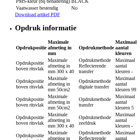
PMS-kleur (bij benadering)
BLACK
Vaatwasser bestendig
No
Download artikel PDF
Opdruk informatie
Maximale
Maximaal
Opdrukpositie
afmeting in
Opdrukmethode
aantal
mm
kleuren
Maximale
Opdrukmethode
Maximaal
Opdrukpositie
afmeting in
Reflecterende
aantal
boven ritsvlak
mm
300 x 40
transfer
kleuren
-
Maximale
Maximaal
Opdrukpositie
Opdrukmethode
afmeting in
aantal
boven ritsvlak
digitale transfer
mm
50cm2
kleuren
99
Maximale
Maximaal
Opdrukpositie
Opdrukmethode
afmeting in
aantal
boven ritsvlak
transfer
mm
50cm2
kleuren
5
Maximale
Maximaal
Opdrukpositie
Opdrukmethode
afmeting in
aantal
boven ritsvlak
zeefdruk
mm
300 x 40
kleuren
-
Maximale
Opdrukmethode
Maximaal
Opdrukpositie
afmeting in
Reflecterende
aantal