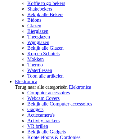
Koffie to go bekers
Shakebekers
Bekijk alle Bekers
Bidons
Glazen
Bierglazen
Theeglazen
Wijnglazen
Bekijk alle Glazen
Kop en Schotels
Mokken
Thermo
Waterflessen
Toon alle artikelen
Elektronica
Terug naar alle categorieën
Elektronica
Computer accessoires
Webcam Covers
Bekijk alle Computer accessoires
Gadgets
Actiecamera's
Activity trackers
VR brillen
Bekijk alle Gadgets
Koptelefoons & Oordopjes