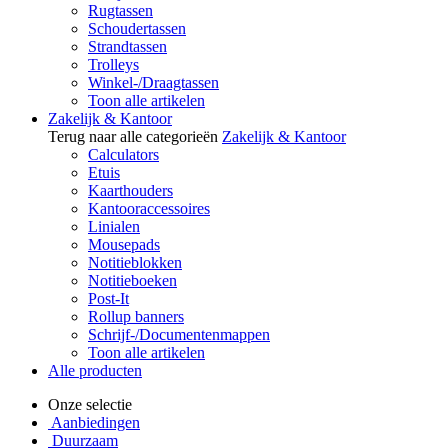
Rugtassen
Schoudertassen
Strandtassen
Trolleys
Winkel-/Draagtassen
Toon alle artikelen
Zakelijk & Kantoor
Terug naar alle categorieën
Zakelijk & Kantoor
Calculators
Etuis
Kaarthouders
Kantooraccessoires
Linialen
Mousepads
Notitieblokken
Notitieboeken
Post-It
Rollup banners
Schrijf-/Documentenmappen
Toon alle artikelen
Alle producten
Onze selectie
Aanbiedingen
Duurzaam