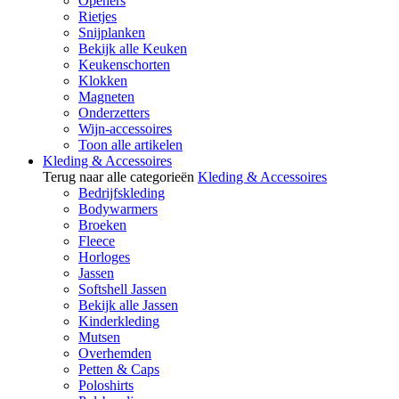
Openers
Rietjes
Snijplanken
Bekijk alle Keuken
Keukenschorten
Klokken
Magneten
Onderzetters
Wijn-accessoires
Toon alle artikelen
Kleding & Accessoires
Terug naar alle categorieën
Kleding & Accessoires
Bedrijfskleding
Bodywarmers
Broeken
Fleece
Horloges
Jassen
Softshell Jassen
Bekijk alle Jassen
Kinderkleding
Mutsen
Overhemden
Petten & Caps
Poloshirts