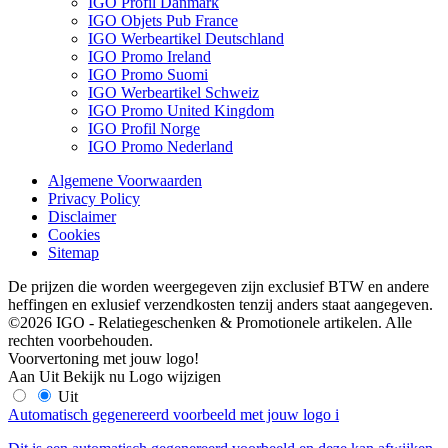
IGO Profil Danmark
IGO Objets Pub France
IGO Werbeartikel Deutschland
IGO Promo Ireland
IGO Promo Suomi
IGO Werbeartikel Schweiz
IGO Promo United Kingdom
IGO Profil Norge
IGO Promo Nederland
Algemene Voorwaarden
Privacy Policy
Disclaimer
Cookies
Sitemap
De prijzen die worden weergegeven zijn exclusief BTW en andere
heffingen en exlusief verzendkosten tenzij anders staat aangegeven.
©2026 IGO - Relatiegeschenken & Promotionele artikelen. Alle
rechten voorbehouden.
Voorvertoning met jouw logo!
Aan
Uit
Bekijk nu
Logo wijzigen
Uit
Automatisch gegenereerd voorbeeld met jouw logo
i