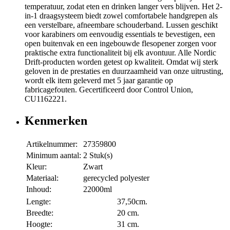
temperatuur, zodat eten en drinken langer vers blijven. Het 2-
in-1 draagsysteem biedt zowel comfortabele handgrepen als
een verstelbare, afneembare schouderband. Lussen geschikt
voor karabiners om eenvoudig essentials te bevestigen, een
open buitenvak en een ingebouwde flesopener zorgen voor
praktische extra functionaliteit bij elk avontuur. Alle Nordic
Drift-producten worden getest op kwaliteit. Omdat wij sterk
geloven in de prestaties en duurzaamheid van onze uitrusting,
wordt elk item geleverd met 5 jaar garantie op
fabricagefouten. Gecertificeerd door Control Union,
CU1162221.
Kenmerken
Artikelnummer:
27359800
Minimum aantal:
2 Stuk(s)
Kleur:
Zwart
Materiaal:
gerecycled polyester
Inhoud:
22000ml
Lengte:
37,50cm.
Breedte:
20 cm.
Hoogte:
31 cm.