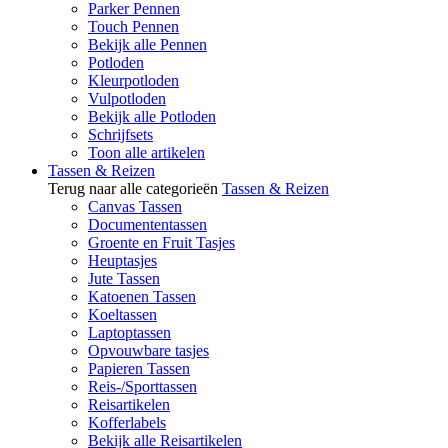
Parker Pennen
Touch Pennen
Bekijk alle Pennen
Potloden
Kleurpotloden
Vulpotloden
Bekijk alle Potloden
Schrijfsets
Toon alle artikelen
Tassen & Reizen
Terug naar alle categorieën
Tassen & Reizen
Canvas Tassen
Documententassen
Groente en Fruit Tasjes
Heuptasjes
Jute Tassen
Katoenen Tassen
Koeltassen
Laptoptassen
Opvouwbare tasjes
Papieren Tassen
Reis-/Sporttassen
Reisartikelen
Kofferlabels
Bekijk alle Reisartikelen