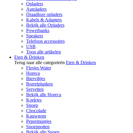
Opladers
Autoladers
Draadloze opladers
Kabels & Adapters
Bekijk alle Opladers
Powerbanks
Speakers
Telefoon accessoires
USB
Toon alle artikelen
Eten & Drinken
Terug naar alle categorieën
Eten & Drinken
Flesjes Water
Horeca
Bierviltjes
Borrelplanken
Servetten
Bekijk alle Horeca
Koekjes
Snoep
Chocolade
Kauwgom
Pepermuntjes
Snoeppotten
Bekijk alle Snoep