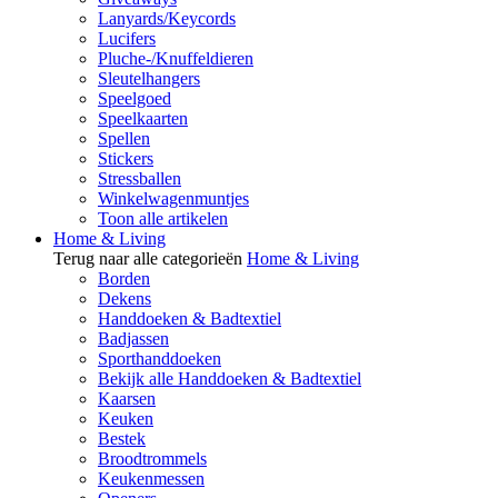
Lanyards/Keycords
Lucifers
Pluche-/Knuffeldieren
Sleutelhangers
Speelgoed
Speelkaarten
Spellen
Stickers
Stressballen
Winkelwagenmuntjes
Toon alle artikelen
Home & Living
Terug naar alle categorieën
Home & Living
Borden
Dekens
Handdoeken & Badtextiel
Badjassen
Sporthanddoeken
Bekijk alle Handdoeken & Badtextiel
Kaarsen
Keuken
Bestek
Broodtrommels
Keukenmessen