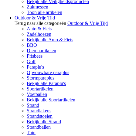
Bekijk alle Veiligheidsproducten
Zakmessen
Toon alle artikelen
Outdoor & Vrije Tijd
Terug naar alle categorieën
Outdoor & Vrije Tijd
Auto & Fiets
Zadelhoezen
Bekijk alle Auto & Fiets
BBQ
Dierenartikelen
Frisbees
Golf
Paraplu's
Opvouwbare paraplus
Stormparaplus
Bekijk alle Paraplu's
Sportartikelen
Voetballen
Bekijk alle Sportartikelen
Strand
Strandlakens
Strandstoelen
Bekijk alle Strand
Strandballen
Tuin