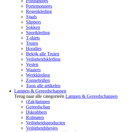
Polsbandjes
Portemonnees
Regenkleding
Sjaals
Slippers
Sokken
Sportkleding
T-shirts
Truien
Hoodies
Bekijk alle Truien
Veiligheidskleding
Vesten
Waaiers
Werkkleding
Zonnebrillen
Toon alle artikelen
Lampen & Gereedschappen
Terug naar alle categorieën
Lampen & Gereedschappen
(Zak)lampen
Gereedschap
IJskrabbers
Rolmaten
Veiligheidsproducten
Veiligheidshesjes