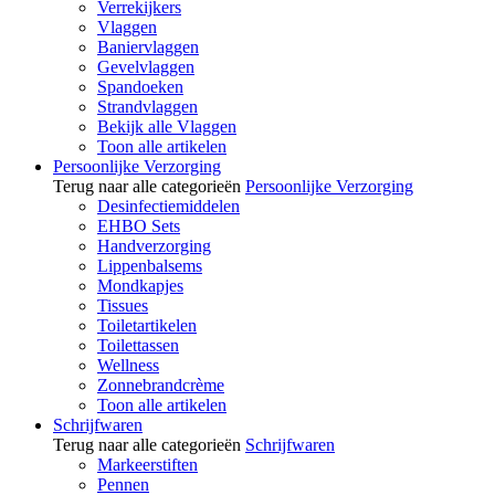
Verrekijkers
Vlaggen
Baniervlaggen
Gevelvlaggen
Spandoeken
Strandvlaggen
Bekijk alle Vlaggen
Toon alle artikelen
Persoonlijke Verzorging
Terug naar alle categorieën
Persoonlijke Verzorging
Desinfectiemiddelen
EHBO Sets
Handverzorging
Lippenbalsems
Mondkapjes
Tissues
Toiletartikelen
Toilettassen
Wellness
Zonnebrandcrème
Toon alle artikelen
Schrijfwaren
Terug naar alle categorieën
Schrijfwaren
Markeerstiften
Pennen