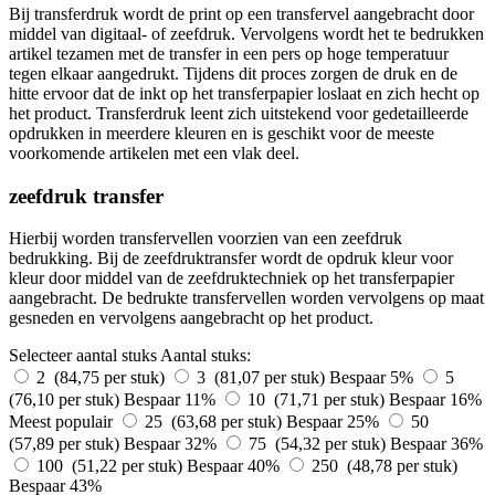
Bij transferdruk wordt de print op een transfervel aangebracht door
middel van digitaal- of zeefdruk. Vervolgens wordt het te bedrukken
artikel tezamen met de transfer in een pers op hoge temperatuur
tegen elkaar aangedrukt. Tijdens dit proces zorgen de druk en de
hitte ervoor dat de inkt op het transferpapier loslaat en zich hecht op
het product. Transferdruk leent zich uitstekend voor gedetailleerde
opdrukken in meerdere kleuren en is geschikt voor de meeste
voorkomende artikelen met een vlak deel.
zeefdruk transfer
Hierbij worden transfervellen voorzien van een zeefdruk
bedrukking. Bij de zeefdruktransfer wordt de opdruk kleur voor
kleur door middel van de zeefdruktechniek op het transferpapier
aangebracht. De bedrukte transfervellen worden vervolgens op maat
gesneden en vervolgens aangebracht op het product.
Selecteer aantal stuks
Aantal stuks:
2 (84,75 per stuk)
3 (81,07 per stuk)
Bespaar 5%
5
(76,10 per stuk)
Bespaar 11%
10 (71,71 per stuk)
Bespaar 16%
Meest populair
25 (63,68 per stuk)
Bespaar 25%
50
(57,89 per stuk)
Bespaar 32%
75 (54,32 per stuk)
Bespaar 36%
100 (51,22 per stuk)
Bespaar 40%
250 (48,78 per stuk)
Bespaar 43%