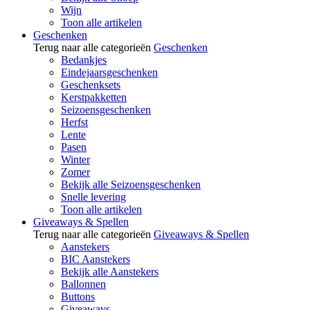
Wijn
Toon alle artikelen
Geschenken
Terug naar alle categorieën
Geschenken
Bedankjes
Eindejaarsgeschenken
Geschenksets
Kerstpakketten
Seizoensgeschenken
Herfst
Lente
Pasen
Winter
Zomer
Bekijk alle Seizoensgeschenken
Snelle levering
Toon alle artikelen
Giveaways & Spellen
Terug naar alle categorieën
Giveaways & Spellen
Aanstekers
BIC Aanstekers
Bekijk alle Aanstekers
Ballonnen
Buttons
Giveaways