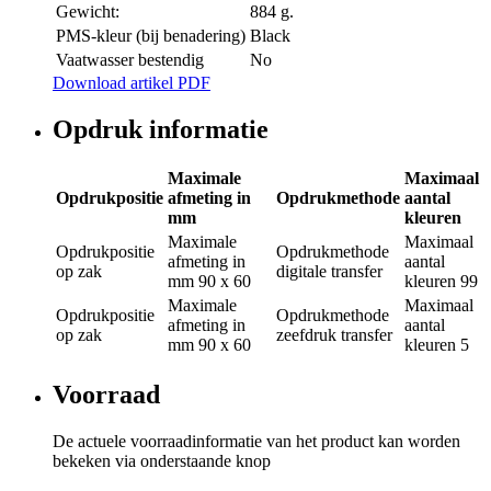
Gewicht:
884 g.
PMS-kleur (bij benadering)
Black
Vaatwasser bestendig
No
Download artikel PDF
Opdruk informatie
Maximale
Maximaal
Opdrukpositie
afmeting in
Opdrukmethode
aantal
mm
kleuren
Maximale
Maximaal
Opdrukpositie
Opdrukmethode
afmeting in
aantal
op zak
digitale transfer
mm
90 x 60
kleuren
99
Maximale
Maximaal
Opdrukpositie
Opdrukmethode
afmeting in
aantal
op zak
zeefdruk transfer
mm
90 x 60
kleuren
5
Voorraad
De actuele voorraadinformatie van het product kan worden
bekeken via onderstaande knop