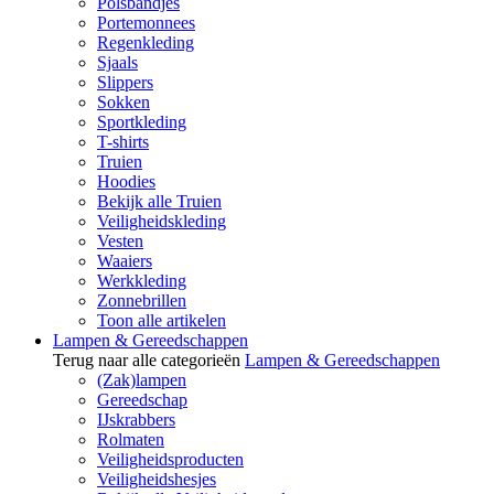
Polsbandjes
Portemonnees
Regenkleding
Sjaals
Slippers
Sokken
Sportkleding
T-shirts
Truien
Hoodies
Bekijk alle Truien
Veiligheidskleding
Vesten
Waaiers
Werkkleding
Zonnebrillen
Toon alle artikelen
Lampen & Gereedschappen
Terug naar alle categorieën
Lampen & Gereedschappen
(Zak)lampen
Gereedschap
IJskrabbers
Rolmaten
Veiligheidsproducten
Veiligheidshesjes