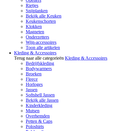
Openers
Rietjes
Snijplanken
Bekijk alle Keuken
Keukenschorten
Klokken
Magneten
Onderzetters
Wijn-accessoires
Toon alle artikelen
Kleding & Accessoires
Terug naar alle categorieën
Kleding & Accessoires
Bedrijfskleding
Bodywarmers
Broeken
Fleece
Horloges
Jassen
Softshell Jassen
Bekijk alle Jassen
Kinderkleding
Mutsen
Overhemden
Petten & Caps
Poloshirts