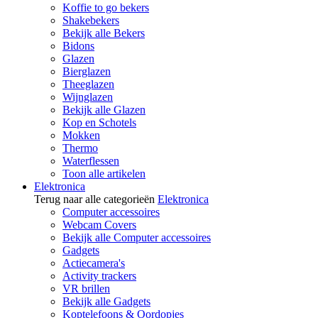
Koffie to go bekers
Shakebekers
Bekijk alle Bekers
Bidons
Glazen
Bierglazen
Theeglazen
Wijnglazen
Bekijk alle Glazen
Kop en Schotels
Mokken
Thermo
Waterflessen
Toon alle artikelen
Elektronica
Terug naar alle categorieën
Elektronica
Computer accessoires
Webcam Covers
Bekijk alle Computer accessoires
Gadgets
Actiecamera's
Activity trackers
VR brillen
Bekijk alle Gadgets
Koptelefoons & Oordopjes