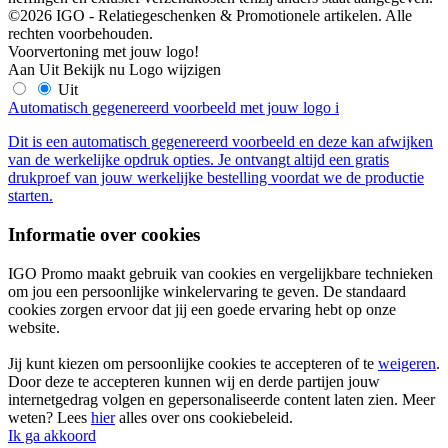
©2026 IGO - Relatiegeschenken & Promotionele artikelen. Alle
rechten voorbehouden.
Voorvertoning met jouw logo!
Aan
Uit
Bekijk nu
Logo wijzigen
Uit
Automatisch gegenereerd voorbeeld met jouw logo
i
Dit is een automatisch gegenereerd voorbeeld en deze kan afwijken
van de werkelijke opdruk opties. Je ontvangt altijd een gratis
drukproef van jouw werkelijke bestelling voordat we de productie
starten.
Informatie over cookies
IGO Promo maakt gebruik van cookies en vergelijkbare technieken
om jou een persoonlijke winkelervaring te geven. De standaard
cookies zorgen ervoor dat jij een goede ervaring hebt op onze
website.
Jij kunt kiezen om persoonlijke cookies te accepteren of te
weigeren
.
Door deze te accepteren kunnen wij en derde partijen jouw
internetgedrag volgen en gepersonaliseerde content laten zien. Meer
weten? Lees
hier
alles over ons cookiebeleid.
Ik ga akkoord