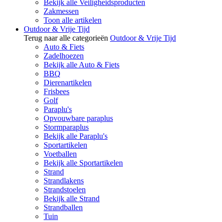
Bekijk alle Veiligheidsproducten
Zakmessen
Toon alle artikelen
Outdoor & Vrije Tijd
Terug naar alle categorieën
Outdoor & Vrije Tijd
Auto & Fiets
Zadelhoezen
Bekijk alle Auto & Fiets
BBQ
Dierenartikelen
Frisbees
Golf
Paraplu's
Opvouwbare paraplus
Stormparaplus
Bekijk alle Paraplu's
Sportartikelen
Voetballen
Bekijk alle Sportartikelen
Strand
Strandlakens
Strandstoelen
Bekijk alle Strand
Strandballen
Tuin