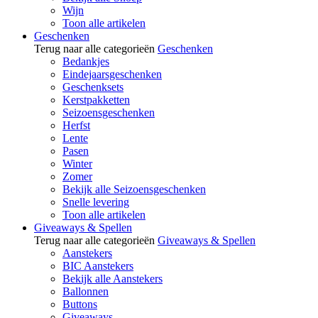
Wijn
Toon alle artikelen
Geschenken
Terug naar alle categorieën
Geschenken
Bedankjes
Eindejaarsgeschenken
Geschenksets
Kerstpakketten
Seizoensgeschenken
Herfst
Lente
Pasen
Winter
Zomer
Bekijk alle Seizoensgeschenken
Snelle levering
Toon alle artikelen
Giveaways & Spellen
Terug naar alle categorieën
Giveaways & Spellen
Aanstekers
BIC Aanstekers
Bekijk alle Aanstekers
Ballonnen
Buttons
Giveaways