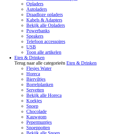
Opladers
Autoladers
Draadloze opladers
Kabels & Adapters
Bekijk alle Opladers
Powerbanks
Speakers
Telefoon accessoires
USB
Toon alle artikelen
Eten & Drinken
Terug naar alle categorieën
Eten & Drinken
Flesjes Water
Horeca
Bierviltjes
Borrelplanken
Servetten
Bekijk alle Horeca
Koekjes
Snoep
Chocolade
Kauwgom
Pepermuntjes
Snoeppotten
Bekijk alle Snoep