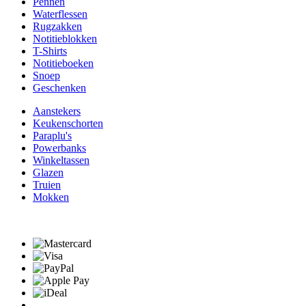
Pennen
Waterflessen
Rugzakken
Notitieblokken
T-Shirts
Notitieboeken
Snoep
Geschenken
Aanstekers
Keukenschorten
Paraplu's
Powerbanks
Winkeltassen
Glazen
Truien
Mokken