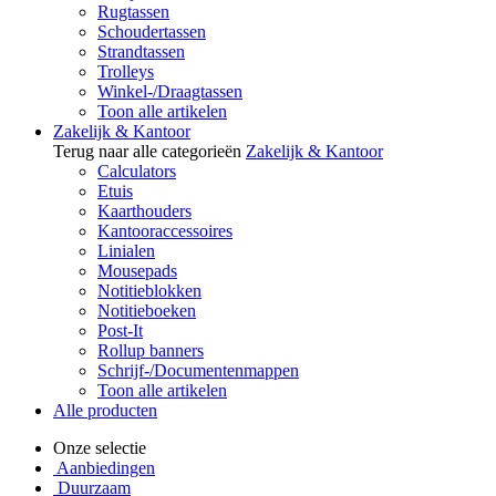
Rugtassen
Schoudertassen
Strandtassen
Trolleys
Winkel-/Draagtassen
Toon alle artikelen
Zakelijk & Kantoor
Terug naar alle categorieën
Zakelijk & Kantoor
Calculators
Etuis
Kaarthouders
Kantooraccessoires
Linialen
Mousepads
Notitieblokken
Notitieboeken
Post-It
Rollup banners
Schrijf-/Documentenmappen
Toon alle artikelen
Alle producten
Onze selectie
Aanbiedingen
Duurzaam