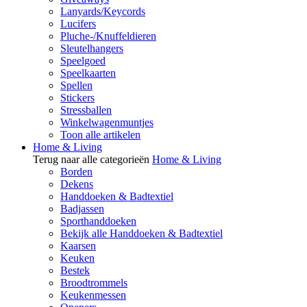
Lanyards/Keycords
Lucifers
Pluche-/Knuffeldieren
Sleutelhangers
Speelgoed
Speelkaarten
Spellen
Stickers
Stressballen
Winkelwagenmuntjes
Toon alle artikelen
Home & Living
Terug naar alle categorieën
Home & Living
Borden
Dekens
Handdoeken & Badtextiel
Badjassen
Sporthanddoeken
Bekijk alle Handdoeken & Badtextiel
Kaarsen
Keuken
Bestek
Broodtrommels
Keukenmessen