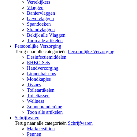
Verrekijkers
Vlaggen
Baniervlaggen
Gevelvlaggen
Spandoeken
Strandvlaggen
Bekijk alle Vlaggen
Toon alle artikelen
Persoonlijke Verzorging
Terug naar alle categorieën
Persoonlijke Verzorging
Desinfectiemiddelen
EHBO Sets
Handverzorging
Lippenbalsems
Mondkapjes
Tissues
Toiletartikelen
Toilettassen
Wellness
Zonnebrandcrème
Toon alle artikelen
Schrijfwaren
Terug naar alle categorieën
Schrijfwaren
Markeerstiften
Pennen