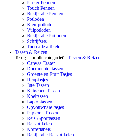
Parker Pennen
Touch Pennen
Bekijk alle Pennen
Potloden
Kleurpotloden
Vulpotloden
Bekijk alle Potloden
Schrijfsets
Toon alle artikelen
Tassen & Reizen
Terug naar alle categorieën
Tassen & Reizen
Canvas Tassen
Documententassen
Groente en Fruit Tasjes
Heuptasjes
Jute Tassen
Katoenen Tassen
Koeltassen
Laptoptassen
Opvouwbare tasjes
Papieren Tassen
Reis-/Sporttassen
Reisartikelen
Kofferlabels
Bekijk alle Reisartikelen