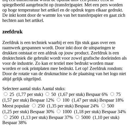
spiegelbeeld aangebracht op (transfer)papier. Met een pers worden
op hoge temperatuur het artikel en de opdruk tegen elkaar gedrukt.
De inkt komt door de warmte los van het transferpapier en gaat zich
hechten aan het artikel.
zeefdruk
Zeefdruk is een techniek waarbij er een fijn stuk gaas over een
raamwerk gespannen wordt. Door inkt door de uitsparingen te
drukken ontstaat er een afdruk op jouw product. Zeefdruk is een
druktechniek die gebruikt wordt voor zowel grafische doeleinden als
voor de industrie. Zo kan er textiel mee bedrukt worden maar
worden er ook printplaten mee bedrukt. Let op! Zeefdruk rondom:
Door de rotatie van de drukmachine is de plaatsing van het logo niet
altijd gelijk uitgelijnd.
Selecteer aantal stuks
Aantal stuks:
25 (1,77 per stuk)
50 (1,67 per stuk)
Bespaar 6%
75
(1,57 per stuk)
Bespaar 12%
100 (1,47 per stuk)
Bespaar 18%
Meest populair
250 (1,35 per stuk)
Bespaar 24%
500
(1,25 per stuk)
Bespaar 30%
1000 (1,18 per stuk)
Bespaar 34%
2500 (1,13 per stuk)
Bespaar 37%
5000 (1,10 per stuk)
Bespaar 38%