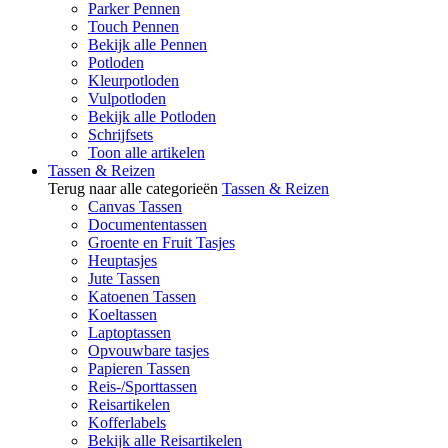
Parker Pennen
Touch Pennen
Bekijk alle Pennen
Potloden
Kleurpotloden
Vulpotloden
Bekijk alle Potloden
Schrijfsets
Toon alle artikelen
Tassen & Reizen
Terug naar alle categorieën
Tassen & Reizen
Canvas Tassen
Documententassen
Groente en Fruit Tasjes
Heuptasjes
Jute Tassen
Katoenen Tassen
Koeltassen
Laptoptassen
Opvouwbare tasjes
Papieren Tassen
Reis-/Sporttassen
Reisartikelen
Kofferlabels
Bekijk alle Reisartikelen