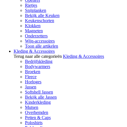
Openers
Rietjes
Snijplanken
Bekijk alle Keuken
Keukenschorten
Klokken
Magneten
Onderzetters
Wijn-accessoires
Toon alle artikelen
Kleding & Accessoires
Terug naar alle categorieën
Kleding & Accessoires
Bedrijfskleding
Bodywarmers
Broeken
Fleece
Horloges
Jassen
Softshell Jassen
Bekijk alle Jassen
Kinderkleding
Mutsen
Overhemden
Petten & Caps
Poloshirts