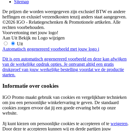
Sitemap
De prijzen die worden weergegeven zijn exclusief BTW en andere
heffingen en exlusief verzendkosten tenzij anders staat aangegeven.
©2026 IGO - Relatiegeschenken & Promotionele artikelen. Alle
rechten voorbehouden.
Voorvertoning met jouw logo!
Aan
Uit
Bekijk nu
Logo wijzigen
Uit
Automatisch gegenereerd voorbeeld met jouw logo
i
Dit is een automatisch gegenereerd voorbeeld en deze kan afwijken
van de werkelijke opdruk opties. Je ontvangt altijd een gratis
drukproef van jouw werkelijke bestelling voordat we de productie
starten.
Informatie over cookies
IGO Promo maakt gebruik van cookies en vergelijkbare technieken
om jou een persoonlijke winkelervaring te geven. De standaard
cookies zorgen ervoor dat jij een goede ervaring hebt op onze
website.
Jij kunt kiezen om persoonlijke cookies te accepteren of te
weigeren
.
Door deze te accepteren kunnen wij en derde partijen jouw