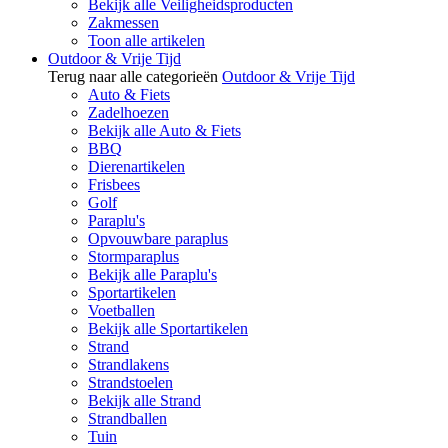
Bekijk alle Veiligheidsproducten
Zakmessen
Toon alle artikelen
Outdoor & Vrije Tijd
Terug naar alle categorieën
Outdoor & Vrije Tijd
Auto & Fiets
Zadelhoezen
Bekijk alle Auto & Fiets
BBQ
Dierenartikelen
Frisbees
Golf
Paraplu's
Opvouwbare paraplus
Stormparaplus
Bekijk alle Paraplu's
Sportartikelen
Voetballen
Bekijk alle Sportartikelen
Strand
Strandlakens
Strandstoelen
Bekijk alle Strand
Strandballen
Tuin