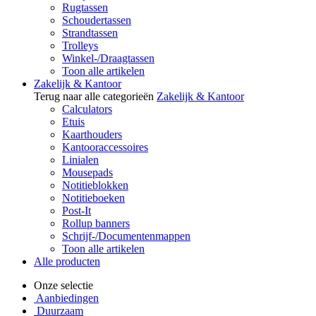
Rugtassen
Schoudertassen
Strandtassen
Trolleys
Winkel-/Draagtassen
Toon alle artikelen
Zakelijk & Kantoor
Terug naar alle categorieën
Zakelijk & Kantoor
Calculators
Etuis
Kaarthouders
Kantooraccessoires
Linialen
Mousepads
Notitieblokken
Notitieboeken
Post-It
Rollup banners
Schrijf-/Documentenmappen
Toon alle artikelen
Alle producten
Onze selectie
Aanbiedingen
Duurzaam