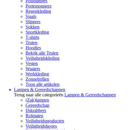
Polsbandjes
Portemonnees
Regenkleding
Sjaals
Slippers
Sokken
Sportkleding
T-shirts
Truien
Hoodies
Bekijk alle Truien
Veiligheidskleding
Vesten
Waaiers
Werkkleding
Zonnebrillen
Toon alle artikelen
Lampen & Gereedschappen
Terug naar alle categorieën
Lampen & Gereedschappen
(Zak)lampen
Gereedschap
IJskrabbers
Rolmaten
Veiligheidsproducten
Veiligheidshesjes