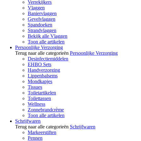
Verrekijkers
Vlaggen
Baniervlaggen
Gevelvlaggen
Spandoeken
Strandvlaggen
Bekijk alle Vlaggen
Toon alle artikelen
Persoonlijke Verzorging
Terug naar alle categorieën
Persoonlijke Verzorging
Desinfectiemiddelen
EHBO Sets
Handverzorging
Lippenbalsems
Mondkapjes
Tissues
Toiletartikelen
Toilettassen
Wellness
Zonnebrandcrème
Toon alle artikelen
Schrijfwaren
Terug naar alle categorieën
Schrijfwaren
Markeerstiften
Pennen