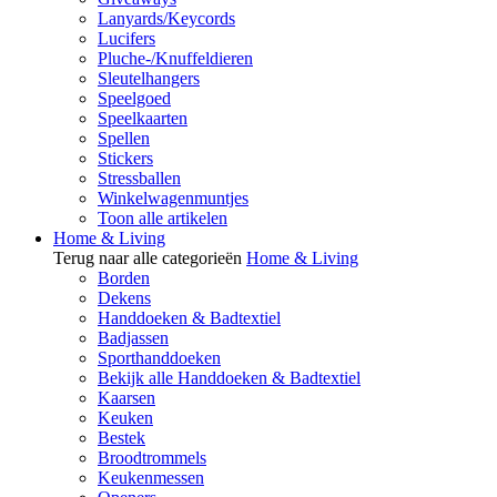
Lanyards/Keycords
Lucifers
Pluche-/Knuffeldieren
Sleutelhangers
Speelgoed
Speelkaarten
Spellen
Stickers
Stressballen
Winkelwagenmuntjes
Toon alle artikelen
Home & Living
Terug naar alle categorieën
Home & Living
Borden
Dekens
Handdoeken & Badtextiel
Badjassen
Sporthanddoeken
Bekijk alle Handdoeken & Badtextiel
Kaarsen
Keuken
Bestek
Broodtrommels
Keukenmessen