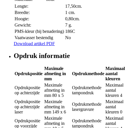
Lengte:
17,50cm.
Breedte:
1 cm.
Hoogte:
0,80cm.
Gewicht:
7 g.
PMS-kleur (bij benadering)
186C
Vaatwasser bestendig
No
Download artikel PDF
Opdruk informatie
Maximale
Maximaal
Opdrukpositie
afmeting in
Opdrukmethode
aantal
mm
kleuren
Maximale
Maximaal
Opdrukpositie
Opdrukmethode
afmeting in
aantal
op achterzijde
tampondruk
mm
80 x 5
kleuren
4
Opdrukpositie
Maximale
Maximaal
Opdrukmethode
op achterzijde
afmeting in
aantal
lasergravure
laser
mm
149 x 6
kleuren
0
Maximale
Maximaal
Opdrukpositie
Opdrukmethode
afmeting in
aantal
op voorzijde
tampondruk