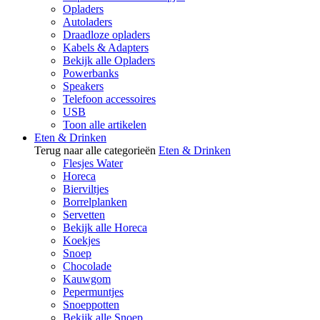
Opladers
Autoladers
Draadloze opladers
Kabels & Adapters
Bekijk alle Opladers
Powerbanks
Speakers
Telefoon accessoires
USB
Toon alle artikelen
Eten & Drinken
Terug naar alle categorieën
Eten & Drinken
Flesjes Water
Horeca
Bierviltjes
Borrelplanken
Servetten
Bekijk alle Horeca
Koekjes
Snoep
Chocolade
Kauwgom
Pepermuntjes
Snoeppotten
Bekijk alle Snoep