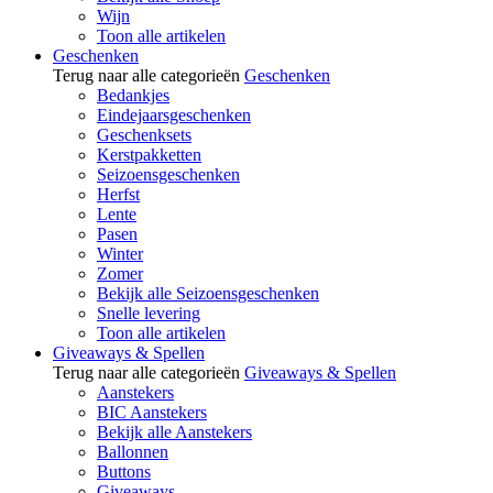
Wijn
Toon alle artikelen
Geschenken
Terug naar alle categorieën
Geschenken
Bedankjes
Eindejaarsgeschenken
Geschenksets
Kerstpakketten
Seizoensgeschenken
Herfst
Lente
Pasen
Winter
Zomer
Bekijk alle Seizoensgeschenken
Snelle levering
Toon alle artikelen
Giveaways & Spellen
Terug naar alle categorieën
Giveaways & Spellen
Aanstekers
BIC Aanstekers
Bekijk alle Aanstekers
Ballonnen
Buttons
Giveaways