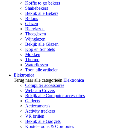
Koffie to go bekers
Shakebekers
Bekijk alle Bekers
Bidons
Glazen
Bierglazen
Theeglazen
Wijnglazen
Bekijk alle Glazen
Kop en Schotels
Mokken
Thermo
Waterflessen
Toon alle artikelen
Elektronica
Terug naar alle categorieën
Elektronica
Computer accessoires
Webcam Covers
Bekijk alle Computer accessoires
Gadgets
Actiecamera's
Activity trackers
VR brillen
Bekijk alle Gadgets
Koptelefoons & Oordopjes