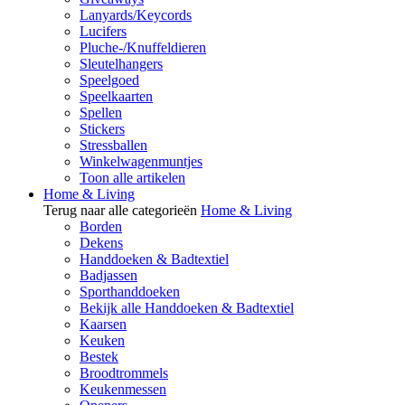
Lanyards/Keycords
Lucifers
Pluche-/Knuffeldieren
Sleutelhangers
Speelgoed
Speelkaarten
Spellen
Stickers
Stressballen
Winkelwagenmuntjes
Toon alle artikelen
Home & Living
Terug naar alle categorieën
Home & Living
Borden
Dekens
Handdoeken & Badtextiel
Badjassen
Sporthanddoeken
Bekijk alle Handdoeken & Badtextiel
Kaarsen
Keuken
Bestek
Broodtrommels
Keukenmessen