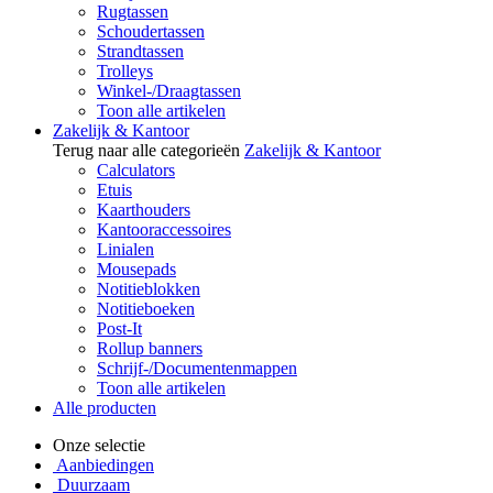
Rugtassen
Schoudertassen
Strandtassen
Trolleys
Winkel-/Draagtassen
Toon alle artikelen
Zakelijk & Kantoor
Terug naar alle categorieën
Zakelijk & Kantoor
Calculators
Etuis
Kaarthouders
Kantooraccessoires
Linialen
Mousepads
Notitieblokken
Notitieboeken
Post-It
Rollup banners
Schrijf-/Documentenmappen
Toon alle artikelen
Alle producten
Onze selectie
Aanbiedingen
Duurzaam