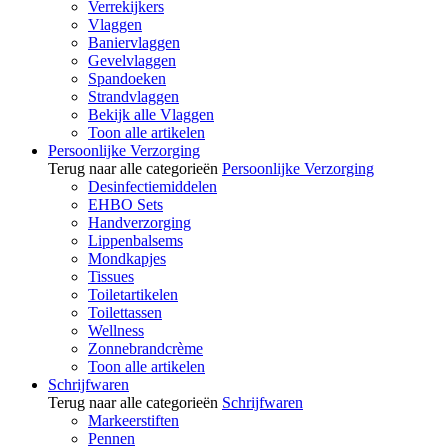
Verrekijkers
Vlaggen
Baniervlaggen
Gevelvlaggen
Spandoeken
Strandvlaggen
Bekijk alle Vlaggen
Toon alle artikelen
Persoonlijke Verzorging
Terug naar alle categorieën
Persoonlijke Verzorging
Desinfectiemiddelen
EHBO Sets
Handverzorging
Lippenbalsems
Mondkapjes
Tissues
Toiletartikelen
Toilettassen
Wellness
Zonnebrandcrème
Toon alle artikelen
Schrijfwaren
Terug naar alle categorieën
Schrijfwaren
Markeerstiften
Pennen