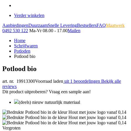
Verder winkelen
Aanbiedingen
Duurzaam
Snelle Levering
Bestsellers
FAQ
Maatwerk
0492 530 122
Ma-Vr 08.00 - 17.00
Mailen
Home
Schrijfwaren
Potloden
Potlood bio
Potlood bio
art. nr. 19913300
Voorraad laden
uit 1 beoordelingen
Bekijk alle
reviews
Dit product uitproberen? Vraag een sample aan!
(deels) nieuw natuurlijk materiaal
Vergroten