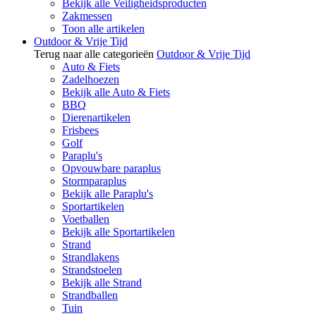
Bekijk alle Veiligheidsproducten
Zakmessen
Toon alle artikelen
Outdoor & Vrije Tijd
Terug naar alle categorieën
Outdoor & Vrije Tijd
Auto & Fiets
Zadelhoezen
Bekijk alle Auto & Fiets
BBQ
Dierenartikelen
Frisbees
Golf
Paraplu's
Opvouwbare paraplus
Stormparaplus
Bekijk alle Paraplu's
Sportartikelen
Voetballen
Bekijk alle Sportartikelen
Strand
Strandlakens
Strandstoelen
Bekijk alle Strand
Strandballen
Tuin