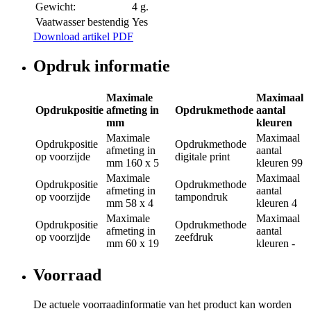
Gewicht:
4 g.
Vaatwasser bestendig
Yes
Download artikel PDF
Opdruk informatie
Maximale
Maximaal
Opdrukpositie
afmeting in
Opdrukmethode
aantal
mm
kleuren
Maximale
Maximaal
Opdrukpositie
Opdrukmethode
afmeting in
aantal
op voorzijde
digitale print
mm
160 x 5
kleuren
99
Maximale
Maximaal
Opdrukpositie
Opdrukmethode
afmeting in
aantal
op voorzijde
tampondruk
mm
58 x 4
kleuren
4
Maximale
Maximaal
Opdrukpositie
Opdrukmethode
afmeting in
aantal
op voorzijde
zeefdruk
mm
60 x 19
kleuren
-
Voorraad
De actuele voorraadinformatie van het product kan worden