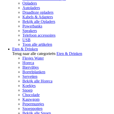
Opladers
Autoladers
Draadloze opladers
Kabels & Adapters
Bekijk alle Opladers
Powerbanks
Speakers
Telefoon accessoires
USB
Toon alle artikelen
Eten & Drinken
Terug naar alle categorieën
Eten & Drinken
Flesjes Water
Horeca
Bierviltjes
Borrelplanken
Servetten
Bekijk alle Horeca
Koekjes
Snoep
Chocolade
Kauwgom
Pepermuntjes
Snoeppotten
Bekijk alle Snoep