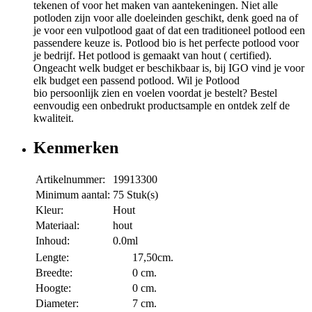
tekenen of voor het maken van aantekeningen. Niet alle
potloden zijn voor alle doeleinden geschikt, denk goed na of
je voor een vulpotlood gaat of dat een traditioneel potlood een
passendere keuze is. Potlood bio is het perfecte potlood voor
je bedrijf. Het potlood is gemaakt van hout ( certified).
Ongeacht welk budget er beschikbaar is, bij IGO vind je voor
elk budget een passend potlood. Wil je Potlood
bio persoonlijk zien en voelen voordat je bestelt? Bestel
eenvoudig een onbedrukt productsample en ontdek zelf de
kwaliteit.
Kenmerken
Artikelnummer:
19913300
Minimum aantal:
75 Stuk(s)
Kleur:
Hout
Materiaal:
hout
Inhoud:
0.0ml
Lengte:
17,50cm.
Breedte:
0 cm.
Hoogte:
0 cm.
Diameter:
7 cm.