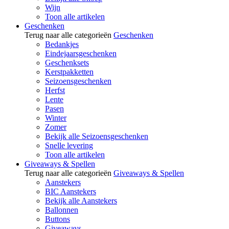
Wijn
Toon alle artikelen
Geschenken
Terug naar alle categorieën
Geschenken
Bedankjes
Eindejaarsgeschenken
Geschenksets
Kerstpakketten
Seizoensgeschenken
Herfst
Lente
Pasen
Winter
Zomer
Bekijk alle Seizoensgeschenken
Snelle levering
Toon alle artikelen
Giveaways & Spellen
Terug naar alle categorieën
Giveaways & Spellen
Aanstekers
BIC Aanstekers
Bekijk alle Aanstekers
Ballonnen
Buttons
Giveaways