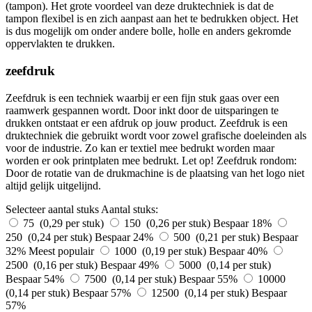
(tampon). Het grote voordeel van deze druktechniek is dat de
tampon flexibel is en zich aanpast aan het te bedrukken object. Het
is dus mogelijk om onder andere bolle, holle en anders gekromde
oppervlakten te drukken.
zeefdruk
Zeefdruk is een techniek waarbij er een fijn stuk gaas over een
raamwerk gespannen wordt. Door inkt door de uitsparingen te
drukken ontstaat er een afdruk op jouw product. Zeefdruk is een
druktechniek die gebruikt wordt voor zowel grafische doeleinden als
voor de industrie. Zo kan er textiel mee bedrukt worden maar
worden er ook printplaten mee bedrukt. Let op! Zeefdruk rondom:
Door de rotatie van de drukmachine is de plaatsing van het logo niet
altijd gelijk uitgelijnd.
Selecteer aantal stuks
Aantal stuks:
75 (0,29 per stuk)
150 (0,26 per stuk)
Bespaar 18%
250 (0,24 per stuk)
Bespaar 24%
500 (0,21 per stuk)
Bespaar
32%
Meest populair
1000 (0,19 per stuk)
Bespaar 40%
2500 (0,16 per stuk)
Bespaar 49%
5000 (0,14 per stuk)
Bespaar 54%
7500 (0,14 per stuk)
Bespaar 55%
10000
(0,14 per stuk)
Bespaar 57%
12500 (0,14 per stuk)
Bespaar
57%