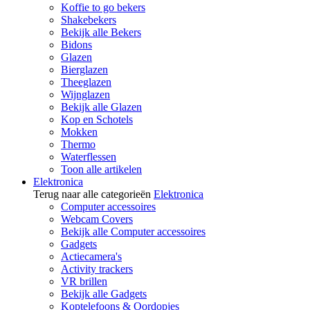
Koffie to go bekers
Shakebekers
Bekijk alle Bekers
Bidons
Glazen
Bierglazen
Theeglazen
Wijnglazen
Bekijk alle Glazen
Kop en Schotels
Mokken
Thermo
Waterflessen
Toon alle artikelen
Elektronica
Terug naar alle categorieën
Elektronica
Computer accessoires
Webcam Covers
Bekijk alle Computer accessoires
Gadgets
Actiecamera's
Activity trackers
VR brillen
Bekijk alle Gadgets
Koptelefoons & Oordopjes