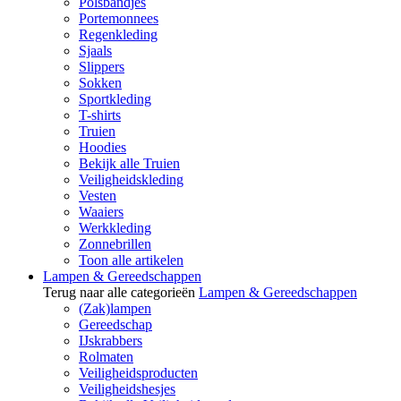
Polsbandjes
Portemonnees
Regenkleding
Sjaals
Slippers
Sokken
Sportkleding
T-shirts
Truien
Hoodies
Bekijk alle Truien
Veiligheidskleding
Vesten
Waaiers
Werkkleding
Zonnebrillen
Toon alle artikelen
Lampen & Gereedschappen
Terug naar alle categorieën
Lampen & Gereedschappen
(Zak)lampen
Gereedschap
IJskrabbers
Rolmaten
Veiligheidsproducten
Veiligheidshesjes