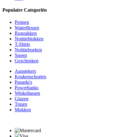
Populaire Categoriën
Pennen
Waterflessen
Rugzakken
Notitieblokken
T-Shirts
Notitieboeken
Snoep
Geschenken
Aanstekers
Keukenschorten
Paraplu's
Powerbanks
Winkeltassen
Glazen
Truien
Mokken