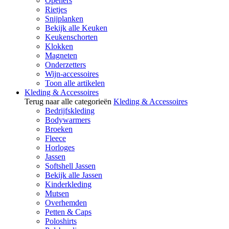
Openers
Rietjes
Snijplanken
Bekijk alle Keuken
Keukenschorten
Klokken
Magneten
Onderzetters
Wijn-accessoires
Toon alle artikelen
Kleding & Accessoires
Terug naar alle categorieën
Kleding & Accessoires
Bedrijfskleding
Bodywarmers
Broeken
Fleece
Horloges
Jassen
Softshell Jassen
Bekijk alle Jassen
Kinderkleding
Mutsen
Overhemden
Petten & Caps
Poloshirts