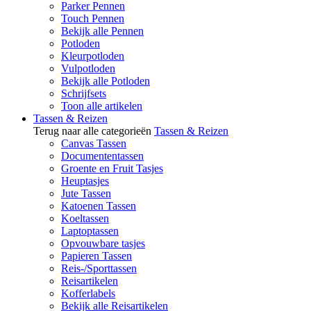
Parker Pennen
Touch Pennen
Bekijk alle Pennen
Potloden
Kleurpotloden
Vulpotloden
Bekijk alle Potloden
Schrijfsets
Toon alle artikelen
Tassen & Reizen
Terug naar alle categorieën
Tassen & Reizen
Canvas Tassen
Documententassen
Groente en Fruit Tasjes
Heuptasjes
Jute Tassen
Katoenen Tassen
Koeltassen
Laptoptassen
Opvouwbare tasjes
Papieren Tassen
Reis-/Sporttassen
Reisartikelen
Kofferlabels
Bekijk alle Reisartikelen