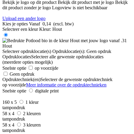
Bekijk je logo op dit product
Bekijk dit product met je logo
Bekijk
dit product zonder je logo
Logoview is niet beschikbaar
Upload een ander logo
Kies je opties
Vanaf
0,14
(excl. btw)
Selecteer een kleur
Kleur:
Hout
Hout
Selecteer opdruklocatie(s)
Opdruklocatie(s):
Geen opdruk
Opdruklocaties
Selecteer alle gewenste opdruklocaties
(meerdere opties mogelijk)
Snelste optie
op voorzijde
Geen opdruk
Opdruktechniek(en)
Selecteer de gewenste opdruktechniek
op voorzijde
Meer informatie over de opdruktechnieken
Snelste optie
digitale print
160 x 5
1 kleur
tampondruk
58 x 4
2 kleuren
tampondruk
58 x 4
3 kleuren
tampondruk