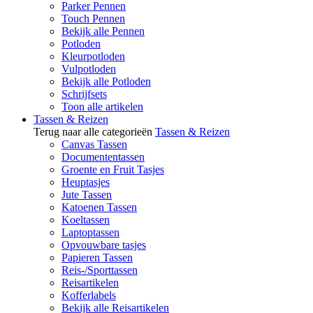
Parker Pennen
Touch Pennen
Bekijk alle Pennen
Potloden
Kleurpotloden
Vulpotloden
Bekijk alle Potloden
Schrijfsets
Toon alle artikelen
Tassen & Reizen
Terug naar alle categorieën
Tassen & Reizen
Canvas Tassen
Documententassen
Groente en Fruit Tasjes
Heuptasjes
Jute Tassen
Katoenen Tassen
Koeltassen
Laptoptassen
Opvouwbare tasjes
Papieren Tassen
Reis-/Sporttassen
Reisartikelen
Kofferlabels
Bekijk alle Reisartikelen