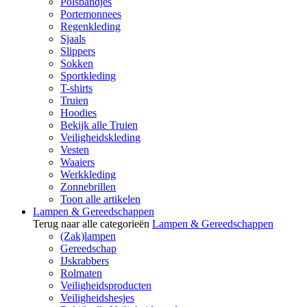
Polsbandjes
Portemonnees
Regenkleding
Sjaals
Slippers
Sokken
Sportkleding
T-shirts
Truien
Hoodies
Bekijk alle Truien
Veiligheidskleding
Vesten
Waaiers
Werkkleding
Zonnebrillen
Toon alle artikelen
Lampen & Gereedschappen
Terug naar alle categorieën
Lampen & Gereedschappen
(Zak)lampen
Gereedschap
IJskrabbers
Rolmaten
Veiligheidsproducten
Veiligheidshesjes