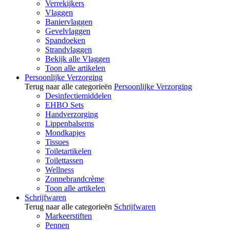
Verrekijkers
Vlaggen
Baniervlaggen
Gevelvlaggen
Spandoeken
Strandvlaggen
Bekijk alle Vlaggen
Toon alle artikelen
Persoonlijke Verzorging
Terug naar alle categorieën
Persoonlijke Verzorging
Desinfectiemiddelen
EHBO Sets
Handverzorging
Lippenbalsems
Mondkapjes
Tissues
Toiletartikelen
Toilettassen
Wellness
Zonnebrandcrème
Toon alle artikelen
Schrijfwaren
Terug naar alle categorieën
Schrijfwaren
Markeerstiften
Pennen