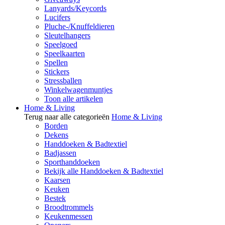
Lanyards/Keycords
Lucifers
Pluche-/Knuffeldieren
Sleutelhangers
Speelgoed
Speelkaarten
Spellen
Stickers
Stressballen
Winkelwagenmuntjes
Toon alle artikelen
Home & Living
Terug naar alle categorieën
Home & Living
Borden
Dekens
Handdoeken & Badtextiel
Badjassen
Sporthanddoeken
Bekijk alle Handdoeken & Badtextiel
Kaarsen
Keuken
Bestek
Broodtrommels
Keukenmessen