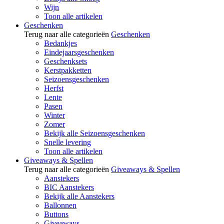
Wijn
Toon alle artikelen
Geschenken
Terug naar alle categorieën
Geschenken
Bedankjes
Eindejaarsgeschenken
Geschenksets
Kerstpakketten
Seizoensgeschenken
Herfst
Lente
Pasen
Winter
Zomer
Bekijk alle Seizoensgeschenken
Snelle levering
Toon alle artikelen
Giveaways & Spellen
Terug naar alle categorieën
Giveaways & Spellen
Aanstekers
BIC Aanstekers
Bekijk alle Aanstekers
Ballonnen
Buttons
Giveaways