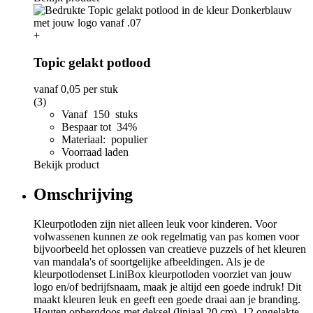
+
Topic gelakt potlood
vanaf
0,05
per stuk
(3)
Vanaf 150 stuks
Bespaar tot 34%
Materiaal: populier
Voorraad laden
Bekijk product
Omschrijving
Kleurpotloden zijn niet alleen leuk voor kinderen. Voor
volwassenen kunnen ze ook regelmatig van pas komen voor
bijvoorbeeld het oplossen van creatieve puzzels of het kleuren
van mandala's of soortgelijke afbeeldingen. Als je de
kleurpotlodenset LiniBox kleurpotloden voorziet van jouw
logo en/of bedrijfsnaam, maak je altijd een goede indruk! Dit
maakt kleuren leuk en geeft een goede draai aan je branding.
Houten opbergdoos met deksel (liniaal 20 cm), 12 ongelakte,