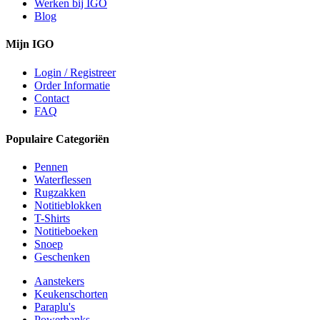
Werken bij IGO
Blog
Mijn IGO
Login / Registreer
Order Informatie
Contact
FAQ
Populaire Categoriën
Pennen
Waterflessen
Rugzakken
Notitieblokken
T-Shirts
Notitieboeken
Snoep
Geschenken
Aanstekers
Keukenschorten
Paraplu's
Powerbanks