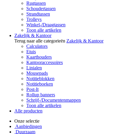
Rugtassen
Schoudertassen
Strandtassen
Trolleys
Winkel-/Draagtassen
Toon alle artikelen
Zakelijk & Kantoor
Terug naar alle categorieën
Zakelijk & Kantoor
Calculators
Etuis
Kaarthouders
Kantooraccessoires
Linialen
Mousepads
Notitieblokken
Notitieboeken
Post-It
Rollup banners
Schrijf-/Documentenmappen
Toon alle artikelen
Alle producten
Onze selectie
Aanbiedingen
Duurzaam