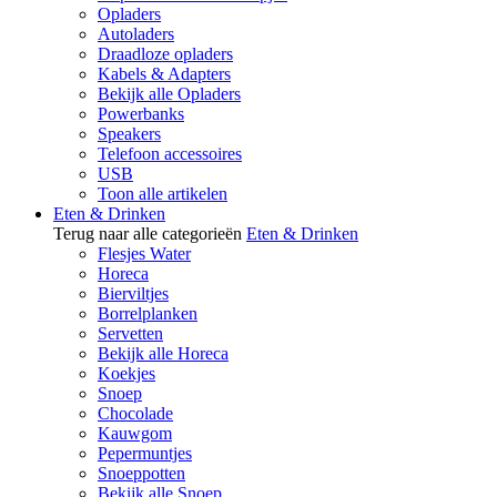
Opladers
Autoladers
Draadloze opladers
Kabels & Adapters
Bekijk alle Opladers
Powerbanks
Speakers
Telefoon accessoires
USB
Toon alle artikelen
Eten & Drinken
Terug naar alle categorieën
Eten & Drinken
Flesjes Water
Horeca
Bierviltjes
Borrelplanken
Servetten
Bekijk alle Horeca
Koekjes
Snoep
Chocolade
Kauwgom
Pepermuntjes
Snoeppotten
Bekijk alle Snoep