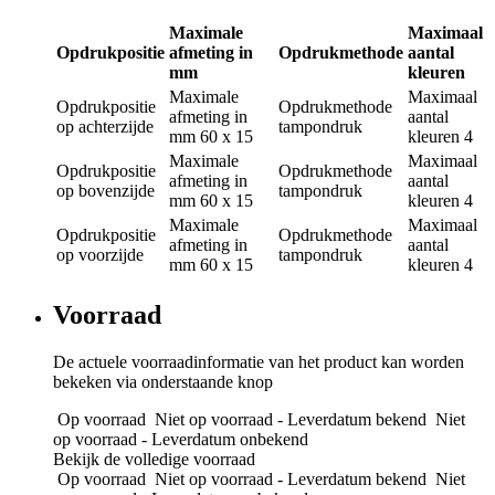
Maximale
Maximaal
Opdrukpositie
afmeting in
Opdrukmethode
aantal
mm
kleuren
Maximale
Maximaal
Opdrukpositie
Opdrukmethode
afmeting in
aantal
op achterzijde
tampondruk
mm
60 x 15
kleuren
4
Maximale
Maximaal
Opdrukpositie
Opdrukmethode
afmeting in
aantal
op bovenzijde
tampondruk
mm
60 x 15
kleuren
4
Maximale
Maximaal
Opdrukpositie
Opdrukmethode
afmeting in
aantal
op voorzijde
tampondruk
mm
60 x 15
kleuren
4
Voorraad
De actuele voorraadinformatie van het product kan worden
bekeken via onderstaande knop
Op voorraad
Niet op voorraad - Leverdatum bekend
Niet
op voorraad - Leverdatum onbekend
Bekijk de volledige voorraad
Op voorraad
Niet op voorraad - Leverdatum bekend
Niet