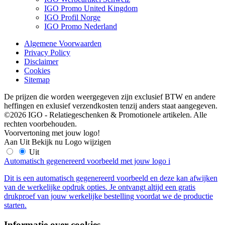
IGO Promo United Kingdom
IGO Profil Norge
IGO Promo Nederland
Algemene Voorwaarden
Privacy Policy
Disclaimer
Cookies
Sitemap
De prijzen die worden weergegeven zijn exclusief BTW en andere
heffingen en exlusief verzendkosten tenzij anders staat aangegeven.
©2026 IGO - Relatiegeschenken & Promotionele artikelen. Alle
rechten voorbehouden.
Voorvertoning met jouw logo!
Aan
Uit
Bekijk nu
Logo wijzigen
Uit
Automatisch gegenereerd voorbeeld met jouw logo
i
Dit is een automatisch gegenereerd voorbeeld en deze kan afwijken
van de werkelijke opdruk opties. Je ontvangt altijd een gratis
drukproef van jouw werkelijke bestelling voordat we de productie
starten.
Informatie over cookies