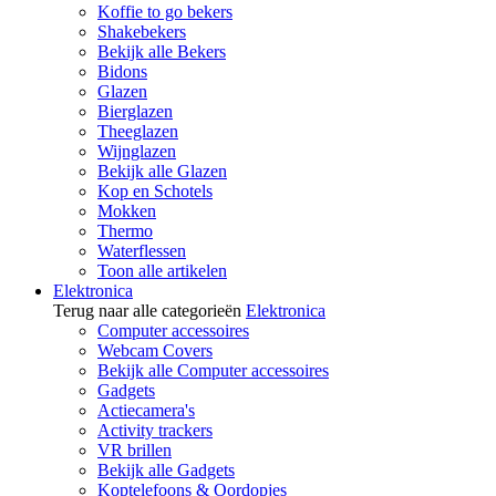
Koffie to go bekers
Shakebekers
Bekijk alle Bekers
Bidons
Glazen
Bierglazen
Theeglazen
Wijnglazen
Bekijk alle Glazen
Kop en Schotels
Mokken
Thermo
Waterflessen
Toon alle artikelen
Elektronica
Terug naar alle categorieën
Elektronica
Computer accessoires
Webcam Covers
Bekijk alle Computer accessoires
Gadgets
Actiecamera's
Activity trackers
VR brillen
Bekijk alle Gadgets
Koptelefoons & Oordopjes