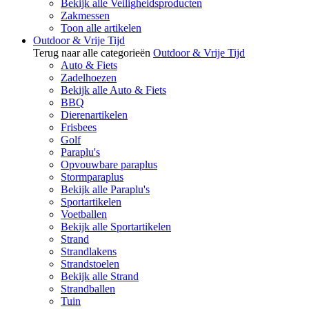
Bekijk alle Veiligheidsproducten
Zakmessen
Toon alle artikelen
Outdoor & Vrije Tijd
Terug naar alle categorieën
Outdoor & Vrije Tijd
Auto & Fiets
Zadelhoezen
Bekijk alle Auto & Fiets
BBQ
Dierenartikelen
Frisbees
Golf
Paraplu's
Opvouwbare paraplus
Stormparaplus
Bekijk alle Paraplu's
Sportartikelen
Voetballen
Bekijk alle Sportartikelen
Strand
Strandlakens
Strandstoelen
Bekijk alle Strand
Strandballen
Tuin