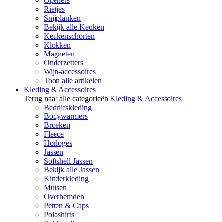
Openers
Rietjes
Snijplanken
Bekijk alle Keuken
Keukenschorten
Klokken
Magneten
Onderzetters
Wijn-accessoires
Toon alle artikelen
Kleding & Accessoires
Terug naar alle categorieën
Kleding & Accessoires
Bedrijfskleding
Bodywarmers
Broeken
Fleece
Horloges
Jassen
Softshell Jassen
Bekijk alle Jassen
Kinderkleding
Mutsen
Overhemden
Petten & Caps
Poloshirts