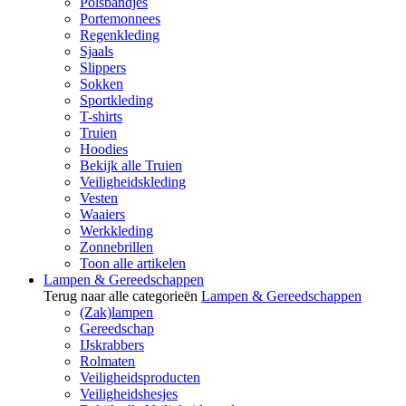
Polsbandjes
Portemonnees
Regenkleding
Sjaals
Slippers
Sokken
Sportkleding
T-shirts
Truien
Hoodies
Bekijk alle Truien
Veiligheidskleding
Vesten
Waaiers
Werkkleding
Zonnebrillen
Toon alle artikelen
Lampen & Gereedschappen
Terug naar alle categorieën
Lampen & Gereedschappen
(Zak)lampen
Gereedschap
IJskrabbers
Rolmaten
Veiligheidsproducten
Veiligheidshesjes