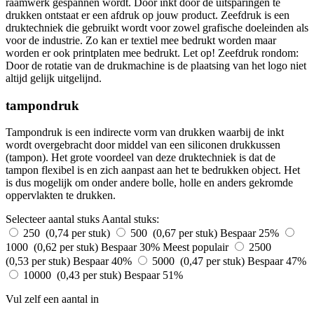
raamwerk gespannen wordt. Door inkt door de uitsparingen te
drukken ontstaat er een afdruk op jouw product. Zeefdruk is een
druktechniek die gebruikt wordt voor zowel grafische doeleinden als
voor de industrie. Zo kan er textiel mee bedrukt worden maar
worden er ook printplaten mee bedrukt. Let op! Zeefdruk rondom:
Door de rotatie van de drukmachine is de plaatsing van het logo niet
altijd gelijk uitgelijnd.
tampondruk
Tampondruk is een indirecte vorm van drukken waarbij de inkt
wordt overgebracht door middel van een siliconen drukkussen
(tampon). Het grote voordeel van deze druktechniek is dat de
tampon flexibel is en zich aanpast aan het te bedrukken object. Het
is dus mogelijk om onder andere bolle, holle en anders gekromde
oppervlakten te drukken.
Selecteer aantal stuks
Aantal stuks:
250 (0,74 per stuk)
500 (0,67 per stuk)
Bespaar 25%
1000 (0,62 per stuk)
Bespaar 30%
Meest populair
2500
(0,53 per stuk)
Bespaar 40%
5000 (0,47 per stuk)
Bespaar 47%
10000 (0,43 per stuk)
Bespaar 51%
Vul zelf een aantal in