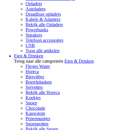
Opladers
Autoladers
Draadloze opladers
Kabels & Adapters
Bekijk alle Opladers
Powerbanks
Speakers
Telefoon accessoires
USB
Toon alle artikelen
Eten & Drinken
Terug naar alle categorieën
Eten & Drinken
Flesjes Water
Horeca
Bierviltjes
Borrelplanken
Servetten
Bekijk alle Horeca
Koekjes
Snoep
Chocolade
Kauwgom
Pepermuntjes
Snoeppotten
Bekijk alle Snoep