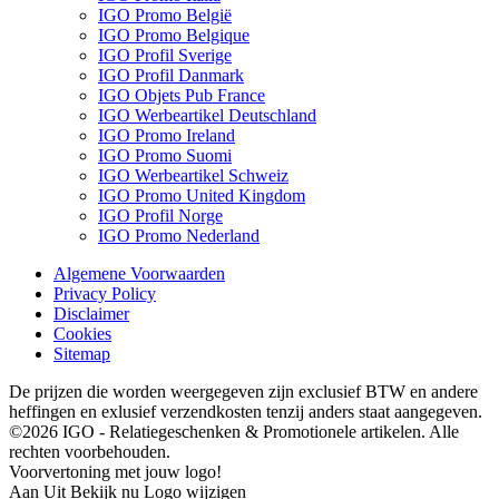
IGO Promo België
IGO Promo Belgique
IGO Profil Sverige
IGO Profil Danmark
IGO Objets Pub France
IGO Werbeartikel Deutschland
IGO Promo Ireland
IGO Promo Suomi
IGO Werbeartikel Schweiz
IGO Promo United Kingdom
IGO Profil Norge
IGO Promo Nederland
Algemene Voorwaarden
Privacy Policy
Disclaimer
Cookies
Sitemap
De prijzen die worden weergegeven zijn exclusief BTW en andere
heffingen en exlusief verzendkosten tenzij anders staat aangegeven.
©2026 IGO - Relatiegeschenken & Promotionele artikelen. Alle
rechten voorbehouden.
Voorvertoning met jouw logo!
Aan
Uit
Bekijk nu
Logo wijzigen