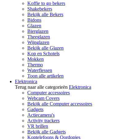
Koffie to go bekers
Shakebekers
Bekijk alle Bekers
Bidons
Glazen
Bierglazen
Theeglazen
Wijnglazen
Bekijk alle Glazen
Kop en Schotels
Mokken
Thermo
Waterflessen
Toon alle artikelen
Elektronica
Terug naar alle categorieën
Elektronica
Computer accessoires
Webcam Covers
Bekijk alle Computer accessoires
Gadgets
Actiecamera's
Activity trackers
VR brillen
Bekijk alle Gadgets
Koptelefoons & Oordopjes