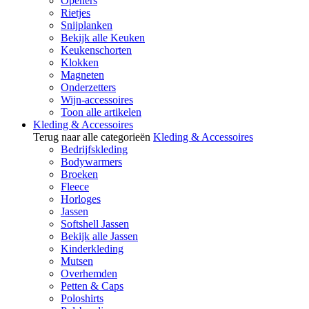
Openers
Rietjes
Snijplanken
Bekijk alle Keuken
Keukenschorten
Klokken
Magneten
Onderzetters
Wijn-accessoires
Toon alle artikelen
Kleding & Accessoires
Terug naar alle categorieën
Kleding & Accessoires
Bedrijfskleding
Bodywarmers
Broeken
Fleece
Horloges
Jassen
Softshell Jassen
Bekijk alle Jassen
Kinderkleding
Mutsen
Overhemden
Petten & Caps
Poloshirts