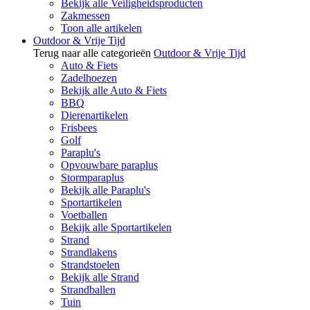
Bekijk alle Veiligheidsproducten
Zakmessen
Toon alle artikelen
Outdoor & Vrije Tijd
Terug naar alle categorieën
Outdoor & Vrije Tijd
Auto & Fiets
Zadelhoezen
Bekijk alle Auto & Fiets
BBQ
Dierenartikelen
Frisbees
Golf
Paraplu's
Opvouwbare paraplus
Stormparaplus
Bekijk alle Paraplu's
Sportartikelen
Voetballen
Bekijk alle Sportartikelen
Strand
Strandlakens
Strandstoelen
Bekijk alle Strand
Strandballen
Tuin