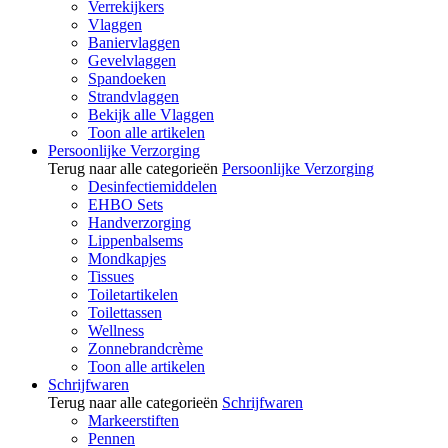
Verrekijkers
Vlaggen
Baniervlaggen
Gevelvlaggen
Spandoeken
Strandvlaggen
Bekijk alle Vlaggen
Toon alle artikelen
Persoonlijke Verzorging
Terug naar alle categorieën
Persoonlijke Verzorging
Desinfectiemiddelen
EHBO Sets
Handverzorging
Lippenbalsems
Mondkapjes
Tissues
Toiletartikelen
Toilettassen
Wellness
Zonnebrandcrème
Toon alle artikelen
Schrijfwaren
Terug naar alle categorieën
Schrijfwaren
Markeerstiften
Pennen