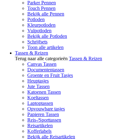
Parker Pennen
Touch Pennen
Bekijk alle Pennen
Potloden
Kleurpotloden
Vulpotloden
Bekijk alle Potloden
Schrijfsets
Toon alle artikelen
Tassen & Reizen
Terug naar alle categorieën
Tassen & Reizen
Canvas Tassen
Documententassen
Groente en Fruit Tasjes
Heuptasjes
Jute Tassen
Katoenen Tassen
Koeltassen
Laptoptassen
Opvouwbare tasjes
Papieren Tassen
Reis-/Sporttassen
Reisartikelen
Kofferlabels
Bekijk alle Reisartikelen