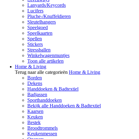
Lanyards/Keycords
Lucifers
Pluche-/Knuffeldieren
Sleutelhangers
Speelgoed
Speelkaarten
Spellen
Stickers
Stressballen
Winkelwagenmuntjes
Toon alle artikelen
Home & Living
Terug naar alle categorieën
Home & Living
Borden
Dekens
Handdoeken & Badtextiel
Badjassen
Sporthanddoeken
Bekijk alle Handdoeken & Badtextiel
Kaarsen
Keuken
Bestek
Broodtrommels
Keukenmessen