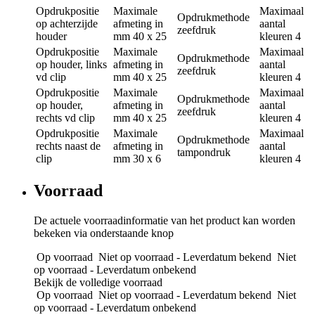
Opdrukpositie
Maximale
Maximaal
Opdrukmethode
op achterzijde
afmeting in
aantal
zeefdruk
houder
mm
40 x 25
kleuren
4
Opdrukpositie
Maximale
Maximaal
Opdrukmethode
op houder, links
afmeting in
aantal
zeefdruk
vd clip
mm
40 x 25
kleuren
4
Opdrukpositie
Maximale
Maximaal
Opdrukmethode
op houder,
afmeting in
aantal
zeefdruk
rechts vd clip
mm
40 x 25
kleuren
4
Opdrukpositie
Maximale
Maximaal
Opdrukmethode
rechts naast de
afmeting in
aantal
tampondruk
clip
mm
30 x 6
kleuren
4
Voorraad
De actuele voorraadinformatie van het product kan worden
bekeken via onderstaande knop
Op voorraad
Niet op voorraad - Leverdatum bekend
Niet
op voorraad - Leverdatum onbekend
Bekijk de volledige voorraad
Op voorraad
Niet op voorraad - Leverdatum bekend
Niet
op voorraad - Leverdatum onbekend