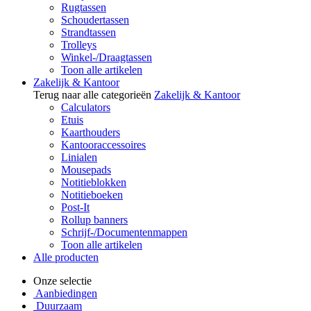
Rugtassen
Schoudertassen
Strandtassen
Trolleys
Winkel-/Draagtassen
Toon alle artikelen
Zakelijk & Kantoor
Terug naar alle categorieën
Zakelijk & Kantoor
Calculators
Etuis
Kaarthouders
Kantooraccessoires
Linialen
Mousepads
Notitieblokken
Notitieboeken
Post-It
Rollup banners
Schrijf-/Documentenmappen
Toon alle artikelen
Alle producten
Onze selectie
Aanbiedingen
Duurzaam