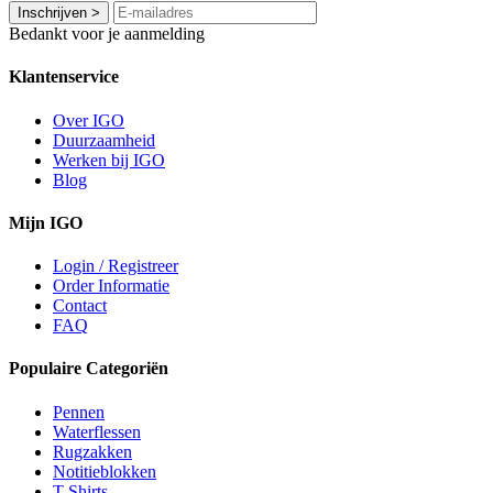
Inschrijven
>
Bedankt voor je aanmelding
Klantenservice
Over IGO
Duurzaamheid
Werken bij IGO
Blog
Mijn IGO
Login / Registreer
Order Informatie
Contact
FAQ
Populaire Categoriën
Pennen
Waterflessen
Rugzakken
Notitieblokken
T-Shirts