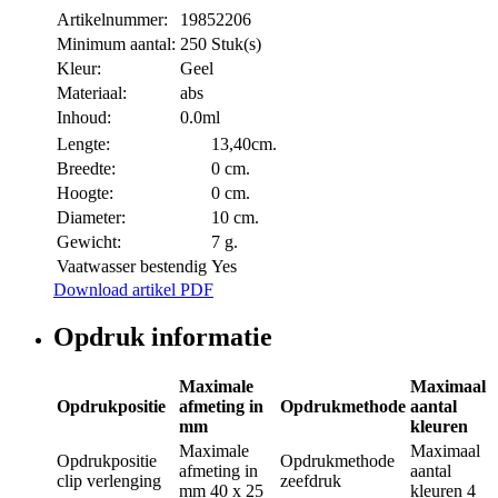
Artikelnummer:
19852206
Minimum aantal:
250 Stuk(s)
Kleur:
Geel
Materiaal:
abs
Inhoud:
0.0ml
Lengte:
13,40cm.
Breedte:
0 cm.
Hoogte:
0 cm.
Diameter:
10 cm.
Gewicht:
7 g.
Vaatwasser bestendig
Yes
Download artikel PDF
Opdruk informatie
Maximale
Maximaal
Opdrukpositie
afmeting in
Opdrukmethode
aantal
mm
kleuren
Maximale
Maximaal
Opdrukpositie
Opdrukmethode
afmeting in
aantal
clip verlenging
zeefdruk
mm
40 x 25
kleuren
4