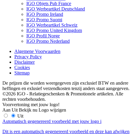
IGO Objets Pub France
IGO Werbeartikel Deutschland
IGO Promo Ireland
IGO Promo Suomi
IGO Werbeartikel Schweiz
IGO Promo United Kingdom
IGO Profil Norge
IGO Promo Nederland
Algemene Voorwaarden
Privacy Policy
Disclaimer
Cookies
Sitemap
De prijzen die worden weergegeven zijn exclusief BTW en andere
heffingen en exlusief verzendkosten tenzij anders staat aangegeven.
©2026 IGO - Relatiegeschenken & Promotionele artikelen. Alle
rechten voorbehouden.
Voorvertoning met jouw logo!
Aan
Uit
Bekijk nu
Logo wijzigen
Uit
Automatisch gegenereerd voorbeeld met jouw logo
i
Dit is een automatisch gegenereerd voorbeeld en deze kan afwijken