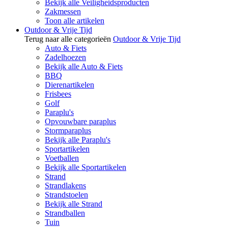
Bekijk alle Veiligheidsproducten
Zakmessen
Toon alle artikelen
Outdoor & Vrije Tijd
Terug naar alle categorieën
Outdoor & Vrije Tijd
Auto & Fiets
Zadelhoezen
Bekijk alle Auto & Fiets
BBQ
Dierenartikelen
Frisbees
Golf
Paraplu's
Opvouwbare paraplus
Stormparaplus
Bekijk alle Paraplu's
Sportartikelen
Voetballen
Bekijk alle Sportartikelen
Strand
Strandlakens
Strandstoelen
Bekijk alle Strand
Strandballen
Tuin