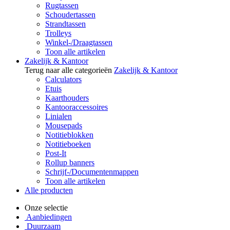
Rugtassen
Schoudertassen
Strandtassen
Trolleys
Winkel-/Draagtassen
Toon alle artikelen
Zakelijk & Kantoor
Terug naar alle categorieën
Zakelijk & Kantoor
Calculators
Etuis
Kaarthouders
Kantooraccessoires
Linialen
Mousepads
Notitieblokken
Notitieboeken
Post-It
Rollup banners
Schrijf-/Documentenmappen
Toon alle artikelen
Alle producten
Onze selectie
Aanbiedingen
Duurzaam