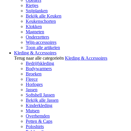
Openers
Rietjes
Snijplanken
Bekijk alle Keuken
Keukenschorten
Klokken
Magneten
Onderzetters
Wijn-accessoires
Toon alle artikelen
Kleding & Accessoires
Terug naar alle categorieën
Kleding & Accessoires
Bedrijfskleding
Bodywarmers
Broeken
Fleece
Horloges
Jassen
Softshell Jassen
Bekijk alle Jassen
Kinderkleding
Mutsen
Overhemden
Petten & Caps
Poloshirts