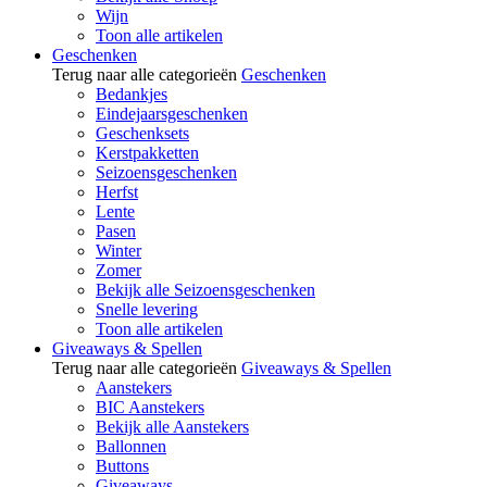
Wijn
Toon alle artikelen
Geschenken
Terug naar alle categorieën
Geschenken
Bedankjes
Eindejaarsgeschenken
Geschenksets
Kerstpakketten
Seizoensgeschenken
Herfst
Lente
Pasen
Winter
Zomer
Bekijk alle Seizoensgeschenken
Snelle levering
Toon alle artikelen
Giveaways & Spellen
Terug naar alle categorieën
Giveaways & Spellen
Aanstekers
BIC Aanstekers
Bekijk alle Aanstekers
Ballonnen
Buttons
Giveaways