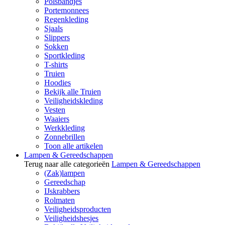
Polsbandjes
Portemonnees
Regenkleding
Sjaals
Slippers
Sokken
Sportkleding
T-shirts
Truien
Hoodies
Bekijk alle Truien
Veiligheidskleding
Vesten
Waaiers
Werkkleding
Zonnebrillen
Toon alle artikelen
Lampen & Gereedschappen
Terug naar alle categorieën
Lampen & Gereedschappen
(Zak)lampen
Gereedschap
IJskrabbers
Rolmaten
Veiligheidsproducten
Veiligheidshesjes