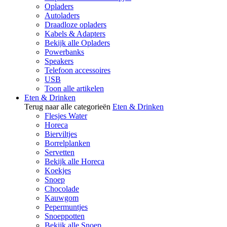
Opladers
Autoladers
Draadloze opladers
Kabels & Adapters
Bekijk alle Opladers
Powerbanks
Speakers
Telefoon accessoires
USB
Toon alle artikelen
Eten & Drinken
Terug naar alle categorieën
Eten & Drinken
Flesjes Water
Horeca
Bierviltjes
Borrelplanken
Servetten
Bekijk alle Horeca
Koekjes
Snoep
Chocolade
Kauwgom
Pepermuntjes
Snoeppotten
Bekijk alle Snoep