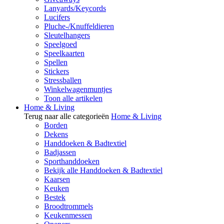
Lanyards/Keycords
Lucifers
Pluche-/Knuffeldieren
Sleutelhangers
Speelgoed
Speelkaarten
Spellen
Stickers
Stressballen
Winkelwagenmuntjes
Toon alle artikelen
Home & Living
Terug naar alle categorieën
Home & Living
Borden
Dekens
Handdoeken & Badtextiel
Badjassen
Sporthanddoeken
Bekijk alle Handdoeken & Badtextiel
Kaarsen
Keuken
Bestek
Broodtrommels
Keukenmessen