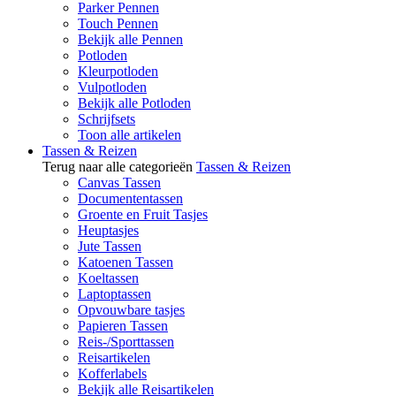
Parker Pennen
Touch Pennen
Bekijk alle Pennen
Potloden
Kleurpotloden
Vulpotloden
Bekijk alle Potloden
Schrijfsets
Toon alle artikelen
Tassen & Reizen
Terug naar alle categorieën
Tassen & Reizen
Canvas Tassen
Documententassen
Groente en Fruit Tasjes
Heuptasjes
Jute Tassen
Katoenen Tassen
Koeltassen
Laptoptassen
Opvouwbare tasjes
Papieren Tassen
Reis-/Sporttassen
Reisartikelen
Kofferlabels
Bekijk alle Reisartikelen