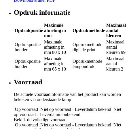
Download artikel PDF
Opdruk informatie
Maximale
Maximaal
Opdrukpositie
afmeting in
Opdrukmethode
aantal
mm
kleuren
Maximale
Maximaal
Opdrukpositie
Opdrukmethode
afmeting in
aantal
houder
digitale print
mm
80 x 10
kleuren
99
Maximale
Maximaal
Opdrukpositie
Opdrukmethode
afmeting in
aantal
houder
tampondruk
mm
65 x 10
kleuren
2
Voorraad
De actuele voorraadinformatie van het product kan worden
bekeken via onderstaande knop
Op voorraad
Niet op voorraad - Leverdatum bekend
Niet
op voorraad - Leverdatum onbekend
Bekijk de volledige voorraad
Op voorraad
Niet op voorraad - Leverdatum bekend
Niet