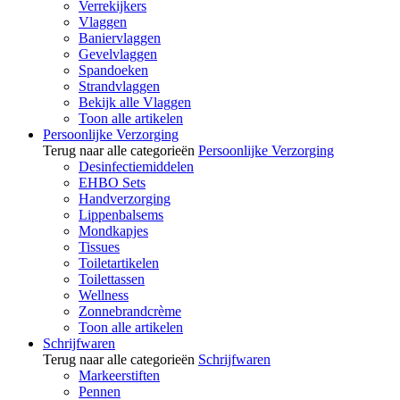
Verrekijkers
Vlaggen
Baniervlaggen
Gevelvlaggen
Spandoeken
Strandvlaggen
Bekijk alle Vlaggen
Toon alle artikelen
Persoonlijke Verzorging
Terug naar alle categorieën
Persoonlijke Verzorging
Desinfectiemiddelen
EHBO Sets
Handverzorging
Lippenbalsems
Mondkapjes
Tissues
Toiletartikelen
Toilettassen
Wellness
Zonnebrandcrème
Toon alle artikelen
Schrijfwaren
Terug naar alle categorieën
Schrijfwaren
Markeerstiften
Pennen