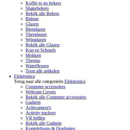
Koffie to go bekers
Shakebekers
Bekijk alle Bekers
Bidons
Glazen
Bierglazen
Theeglazen
Wijnglazen
Bekijk alle Glazen
Kop en Schotels
Mokken
Thermo
Waterflessen
Toon alle artikelen
Elektronica
Terug naar alle categorieën
Elektronica
Computer accessoires
Webcam Covers
Bekijk alle Computer accessoires
Gadgets
Actiecamera's
Activity trackers
VR brillen
Bekijk alle Gadgets
Koptelefoons & Oordopjes