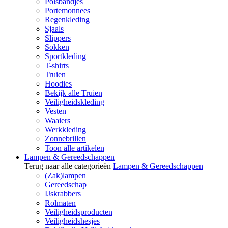
Polsbandjes
Portemonnees
Regenkleding
Sjaals
Slippers
Sokken
Sportkleding
T-shirts
Truien
Hoodies
Bekijk alle Truien
Veiligheidskleding
Vesten
Waaiers
Werkkleding
Zonnebrillen
Toon alle artikelen
Lampen & Gereedschappen
Terug naar alle categorieën
Lampen & Gereedschappen
(Zak)lampen
Gereedschap
IJskrabbers
Rolmaten
Veiligheidsproducten
Veiligheidshesjes