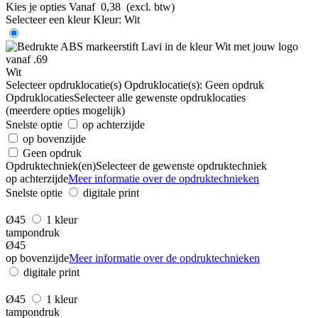
Kies je opties
Vanaf
0,38
(excl. btw)
Selecteer een kleur
Kleur:
Wit
Wit
Selecteer opdruklocatie(s)
Opdruklocatie(s):
Geen opdruk
Opdruklocaties
Selecteer alle gewenste opdruklocaties
(meerdere opties mogelijk)
Snelste optie
op achterzijde
op bovenzijde
Geen opdruk
Opdruktechniek(en)
Selecteer de gewenste opdruktechniek
op achterzijde
Meer informatie over de opdruktechnieken
Snelste optie
digitale print
Ø45
1 kleur
tampondruk
Ø45
op bovenzijde
Meer informatie over de opdruktechnieken
digitale print
Ø45
1 kleur
tampondruk