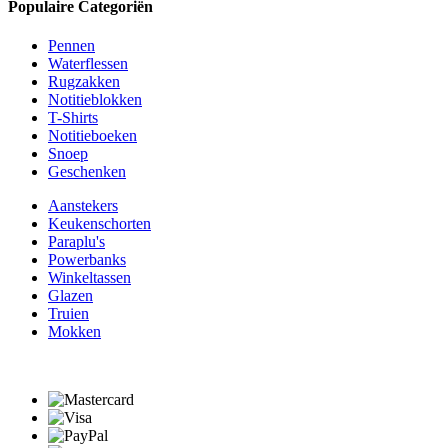
Populaire Categoriën
Pennen
Waterflessen
Rugzakken
Notitieblokken
T-Shirts
Notitieboeken
Snoep
Geschenken
Aanstekers
Keukenschorten
Paraplu's
Powerbanks
Winkeltassen
Glazen
Truien
Mokken