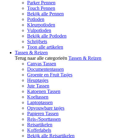
Parker Pennen
Touch Pennen
Bekijk alle Pennen
Potloden
Kleurpotloden
Vulpotloden
Bekijk alle Potloden
Schrijfsets
Toon alle artikelen
Tassen & Reizen
Terug naar alle categorieën
Tassen & Reizen
Canvas Tassen
Documententassen
Groente en Fruit Tasjes
Heuptasjes
Jute Tassen
Katoenen Tassen
Koeltassen
Laptoptassen
Opvouwbare tasjes
Papieren Tassen
Reis-/Sporttassen
Reisartikelen
Kofferlabels
Bekijk alle Reisartikelen