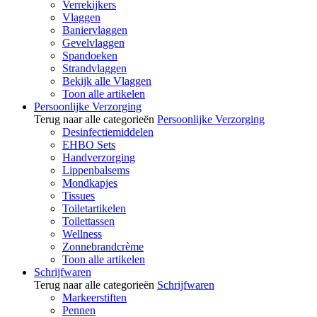
Verrekijkers
Vlaggen
Baniervlaggen
Gevelvlaggen
Spandoeken
Strandvlaggen
Bekijk alle Vlaggen
Toon alle artikelen
Persoonlijke Verzorging
Terug naar alle categorieën
Persoonlijke Verzorging
Desinfectiemiddelen
EHBO Sets
Handverzorging
Lippenbalsems
Mondkapjes
Tissues
Toiletartikelen
Toilettassen
Wellness
Zonnebrandcrème
Toon alle artikelen
Schrijfwaren
Terug naar alle categorieën
Schrijfwaren
Markeerstiften
Pennen