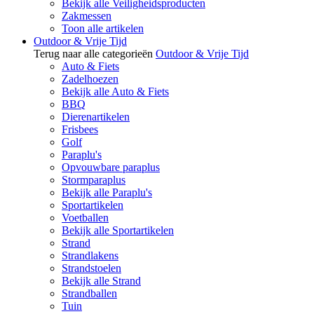
Bekijk alle Veiligheidsproducten
Zakmessen
Toon alle artikelen
Outdoor & Vrije Tijd
Terug naar alle categorieën
Outdoor & Vrije Tijd
Auto & Fiets
Zadelhoezen
Bekijk alle Auto & Fiets
BBQ
Dierenartikelen
Frisbees
Golf
Paraplu's
Opvouwbare paraplus
Stormparaplus
Bekijk alle Paraplu's
Sportartikelen
Voetballen
Bekijk alle Sportartikelen
Strand
Strandlakens
Strandstoelen
Bekijk alle Strand
Strandballen
Tuin