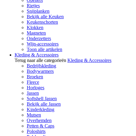
Openers
Rietjes
Snijplanken
Bekijk alle Keuken
Keukenschorten
Klokken
Magneten
Onderzetters
Wijn-accessoires
Toon alle artikelen
Kleding & Accessoires
Terug naar alle categorieën
Kleding & Accessoires
Bedrijfskleding
Bodywarmers
Broeken
Fleece
Horloges
Jassen
Softshell Jassen
Bekijk alle Jassen
Kinderkleding
Mutsen
Overhemden
Petten & Caps
Poloshirts