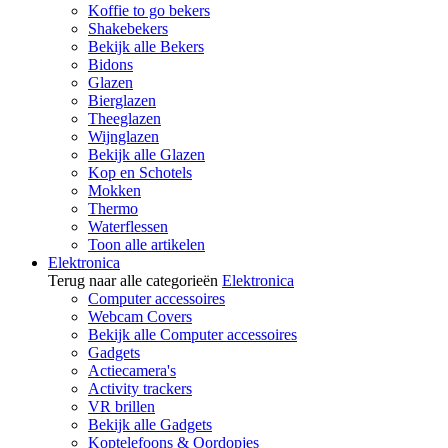
Koffie to go bekers
Shakebekers
Bekijk alle Bekers
Bidons
Glazen
Bierglazen
Theeglazen
Wijnglazen
Bekijk alle Glazen
Kop en Schotels
Mokken
Thermo
Waterflessen
Toon alle artikelen
Elektronica
Terug naar alle categorieën
Elektronica
Computer accessoires
Webcam Covers
Bekijk alle Computer accessoires
Gadgets
Actiecamera's
Activity trackers
VR brillen
Bekijk alle Gadgets
Koptelefoons & Oordopjes