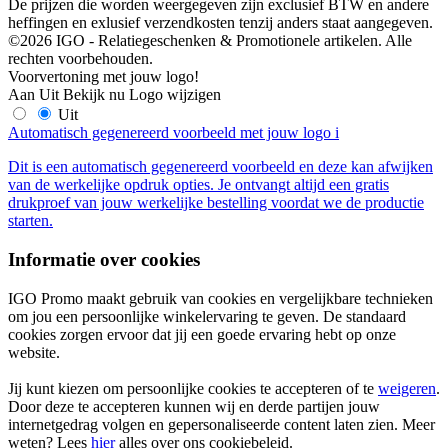
De prijzen die worden weergegeven zijn exclusief BTW en andere
heffingen en exlusief verzendkosten tenzij anders staat aangegeven.
©2026 IGO - Relatiegeschenken & Promotionele artikelen. Alle
rechten voorbehouden.
Voorvertoning met jouw logo!
Aan
Uit
Bekijk nu
Logo wijzigen
Uit
Automatisch gegenereerd voorbeeld met jouw logo
i
Dit is een automatisch gegenereerd voorbeeld en deze kan afwijken
van de werkelijke opdruk opties. Je ontvangt altijd een gratis
drukproef van jouw werkelijke bestelling voordat we de productie
starten.
Informatie over cookies
IGO Promo maakt gebruik van cookies en vergelijkbare technieken
om jou een persoonlijke winkelervaring te geven. De standaard
cookies zorgen ervoor dat jij een goede ervaring hebt op onze
website.
Jij kunt kiezen om persoonlijke cookies te accepteren of te
weigeren
.
Door deze te accepteren kunnen wij en derde partijen jouw
internetgedrag volgen en gepersonaliseerde content laten zien. Meer
weten? Lees
hier
alles over ons cookiebeleid.