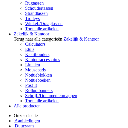
Rugtassen
Schoudertassen
Strandtassen
Trolleys
Winkel-/Draagtassen
Toon alle artikelen
Zakelijk & Kantoor
Terug naar alle categorieën
Zakelijk & Kantoor
Calculators
Etuis
Kaarthouders
Kantooraccessoires
Linialen
Mousepads
Notitieblokken
Notitieboeken
Post-It
Rollup banners
Schrijf-/Documentenmappen
Toon alle artikelen
Alle producten
Onze selectie
Aanbiedingen
Duurzaam