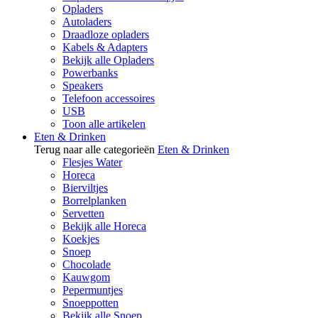
Opladers
Autoladers
Draadloze opladers
Kabels & Adapters
Bekijk alle Opladers
Powerbanks
Speakers
Telefoon accessoires
USB
Toon alle artikelen
Eten & Drinken
Terug naar alle categorieën
Eten & Drinken
Flesjes Water
Horeca
Bierviltjes
Borrelplanken
Servetten
Bekijk alle Horeca
Koekjes
Snoep
Chocolade
Kauwgom
Pepermuntjes
Snoeppotten
Bekijk alle Snoep