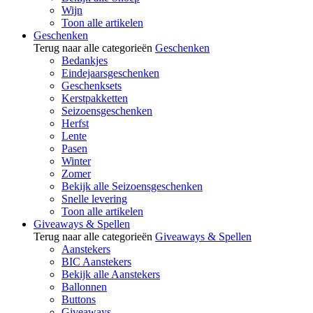
Wijn
Toon alle artikelen
Geschenken
Terug naar alle categorieën
Geschenken
Bedankjes
Eindejaarsgeschenken
Geschenksets
Kerstpakketten
Seizoensgeschenken
Herfst
Lente
Pasen
Winter
Zomer
Bekijk alle Seizoensgeschenken
Snelle levering
Toon alle artikelen
Giveaways & Spellen
Terug naar alle categorieën
Giveaways & Spellen
Aanstekers
BIC Aanstekers
Bekijk alle Aanstekers
Ballonnen
Buttons
Giveaways