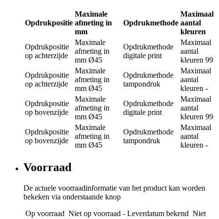
Maximale
Maximaal
Opdrukpositie
afmeting in
Opdrukmethode
aantal
mm
kleuren
Maximale
Maximaal
Opdrukpositie
Opdrukmethode
afmeting in
aantal
op achterzijde
digitale print
mm
Ø45
kleuren
99
Maximale
Maximaal
Opdrukpositie
Opdrukmethode
afmeting in
aantal
op achterzijde
tampondruk
mm
Ø45
kleuren
-
Maximale
Maximaal
Opdrukpositie
Opdrukmethode
afmeting in
aantal
op bovenzijde
digitale print
mm
Ø45
kleuren
99
Maximale
Maximaal
Opdrukpositie
Opdrukmethode
afmeting in
aantal
op bovenzijde
tampondruk
mm
Ø45
kleuren
-
Voorraad
De actuele voorraadinformatie van het product kan worden
bekeken via onderstaande knop
Op voorraad
Niet op voorraad - Leverdatum bekend
Niet