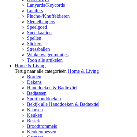
Lanyards/Keycords
Lucifers
Pluche-/Knuffeldieren
Sleutelhangers
Speelgoed
Speelkaarten
Spellen
Stickers
Stressballen
Winkelwagenmuntjes
Toon alle artikelen
Home & Living
Terug naar alle categorieën
Home & Living
Borden
Dekens
Handdoeken & Badtextiel
Badjassen
Sporthanddoeken
Bekijk alle Handdoeken & Badtextiel
Kaarsen
Keuken
Bestek
Broodtrommels
Keukenmessen