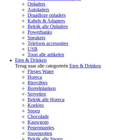
Opladers
Autoladers
Draadloze opladers
Kabels & Adapters
Bekijk alle Opladers
Powerbanks
Speakers
Telefoon accessoires
USB
Toon alle artikelen
Eten & Drinken
Terug naar alle categorieën
Eten & Drinken
Flesjes Water
Horeca
Bierviltjes
Borrelplanken
Servetten
Bekijk alle Horeca
Koekjes
Snoep
Chocolade
Kauwgom
Pepermuntjes
Snoeppotten
Bekijk alle Snoep