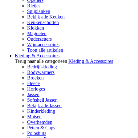
Openers
Rietjes
Snijplanken
Bekijk alle Keuken
Keukenschorten
Klokken
Magneten
Onderzetters
Wijn-accessoires
Toon alle artikelen
Kleding & Accessoires
Terug naar alle categorieën
Kleding & Accessoires
Bedrijfskleding
Bodywarmers
Broeken
Fleece
Horloges
Jassen
Softshell Jassen
Bekijk alle Jassen
Kinderkleding
Mutsen
Overhemden
Petten & Caps
Poloshirts