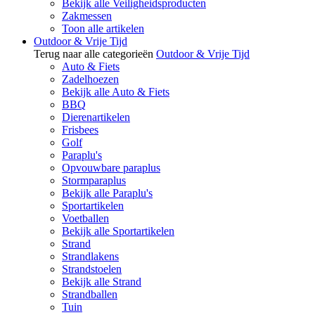
Bekijk alle Veiligheidsproducten
Zakmessen
Toon alle artikelen
Outdoor & Vrije Tijd
Terug naar alle categorieën
Outdoor & Vrije Tijd
Auto & Fiets
Zadelhoezen
Bekijk alle Auto & Fiets
BBQ
Dierenartikelen
Frisbees
Golf
Paraplu's
Opvouwbare paraplus
Stormparaplus
Bekijk alle Paraplu's
Sportartikelen
Voetballen
Bekijk alle Sportartikelen
Strand
Strandlakens
Strandstoelen
Bekijk alle Strand
Strandballen
Tuin