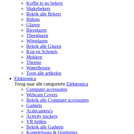
Koffie to go bekers
Shakebekers
Bekijk alle Bekers
Bidons
Glazen
Bierglazen
Theeglazen
Wijnglazen
Bekijk alle Glazen
Kop en Schotels
Mokken
Thermo
Waterflessen
Toon alle artikelen
Elektronica
Terug naar alle categorieën
Elektronica
Computer accessoires
Webcam Covers
Bekijk alle Computer accessoires
Gadgets
Actiecamera's
Activity trackers
VR brillen
Bekijk alle Gadgets
Koptelefoons & Oordopjes