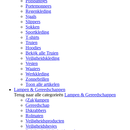
Polsbandjes
Portemonnees
Regenkleding
Sjaals
Slippers
Sokken
Sportkleding
T-shirts
Truien
Hoodies
Bekijk alle Truien
Veiligheidskleding
Vesten
Waaiers
Werkkleding
Zonnebrillen
Toon alle artikelen
Lampen & Gereedschappen
Terug naar alle categorieën
Lampen & Gereedschappen
(Zak)lampen
Gereedschap
IJskrabbers
Rolmaten
Veiligheidsproducten
Veiligheidshesjes