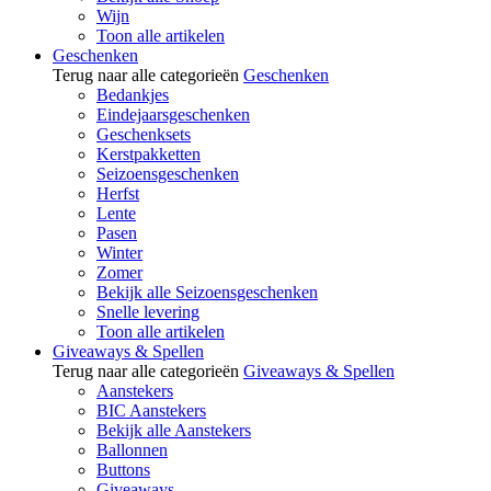
Wijn
Toon alle artikelen
Geschenken
Terug naar alle categorieën
Geschenken
Bedankjes
Eindejaarsgeschenken
Geschenksets
Kerstpakketten
Seizoensgeschenken
Herfst
Lente
Pasen
Winter
Zomer
Bekijk alle Seizoensgeschenken
Snelle levering
Toon alle artikelen
Giveaways & Spellen
Terug naar alle categorieën
Giveaways & Spellen
Aanstekers
BIC Aanstekers
Bekijk alle Aanstekers
Ballonnen
Buttons
Giveaways