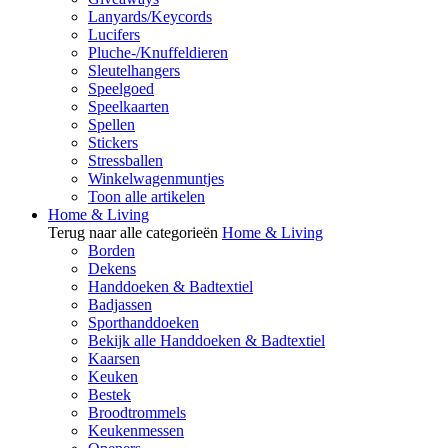
Lanyards/Keycords
Lucifers
Pluche-/Knuffeldieren
Sleutelhangers
Speelgoed
Speelkaarten
Spellen
Stickers
Stressballen
Winkelwagenmuntjes
Toon alle artikelen
Home & Living
Terug naar alle categorieën
Home & Living
Borden
Dekens
Handdoeken & Badtextiel
Badjassen
Sporthanddoeken
Bekijk alle Handdoeken & Badtextiel
Kaarsen
Keuken
Bestek
Broodtrommels
Keukenmessen