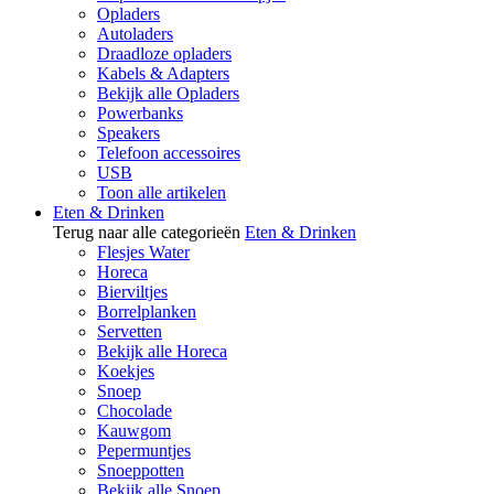
Opladers
Autoladers
Draadloze opladers
Kabels & Adapters
Bekijk alle Opladers
Powerbanks
Speakers
Telefoon accessoires
USB
Toon alle artikelen
Eten & Drinken
Terug naar alle categorieën
Eten & Drinken
Flesjes Water
Horeca
Bierviltjes
Borrelplanken
Servetten
Bekijk alle Horeca
Koekjes
Snoep
Chocolade
Kauwgom
Pepermuntjes
Snoeppotten
Bekijk alle Snoep