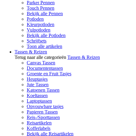
Parker Pennen
Touch Pennen
Bekijk alle Pennen
Potloden
Kleurpotloden
Vulpotloden
Bekijk alle Potloden
Schrijfsets
Toon alle artikelen
Tassen & Reizen
Terug naar alle categorieën
Tassen & Reizen
Canvas Tassen
Documententassen
Groente en Fruit Tasjes
Heuptasjes
Jute Tassen
Katoenen Tassen
Koeltassen
Laptoptassen
Opvouwbare tasjes
Papieren Tassen
Reis-/Sporttassen
Reisartikelen
Kofferlabels
Bekijk alle Reisartikelen