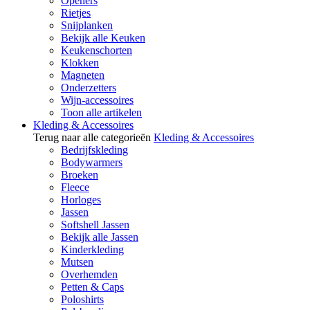
Openers
Rietjes
Snijplanken
Bekijk alle Keuken
Keukenschorten
Klokken
Magneten
Onderzetters
Wijn-accessoires
Toon alle artikelen
Kleding & Accessoires
Terug naar alle categorieën
Kleding & Accessoires
Bedrijfskleding
Bodywarmers
Broeken
Fleece
Horloges
Jassen
Softshell Jassen
Bekijk alle Jassen
Kinderkleding
Mutsen
Overhemden
Petten & Caps
Poloshirts