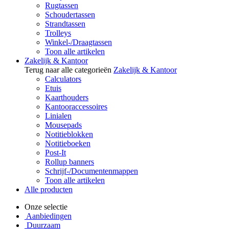
Rugtassen
Schoudertassen
Strandtassen
Trolleys
Winkel-/Draagtassen
Toon alle artikelen
Zakelijk & Kantoor
Terug naar alle categorieën
Zakelijk & Kantoor
Calculators
Etuis
Kaarthouders
Kantooraccessoires
Linialen
Mousepads
Notitieblokken
Notitieboeken
Post-It
Rollup banners
Schrijf-/Documentenmappen
Toon alle artikelen
Alle producten
Onze selectie
Aanbiedingen
Duurzaam