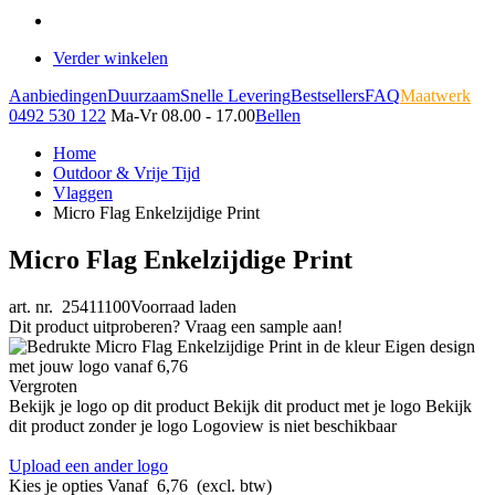
Verder winkelen
Aanbiedingen
Duurzaam
Snelle Levering
Bestsellers
FAQ
Maatwerk
0492 530 122
Ma-Vr 08.00 - 17.00
Bellen
Home
Outdoor & Vrije Tijd
Vlaggen
Micro Flag Enkelzijdige Print
Micro Flag Enkelzijdige Print
art. nr. 25411100
Voorraad laden
Dit product uitproberen? Vraag een sample aan!
Vergroten
Bekijk je logo op dit product
Bekijk dit product met je logo
Bekijk
dit product zonder je logo
Logoview is niet beschikbaar
Upload een ander logo
Kies je opties
Vanaf
6,76
(excl. btw)