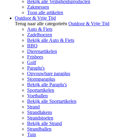
Bekijk alle Veiligheidsproducten
Zakmessen
Toon alle artikelen
Outdoor & Vrije Tijd
Terug naar alle categorieën
Outdoor & Vrije Tijd
Auto & Fiets
Zadelhoezen
Bekijk alle Auto & Fiets
BBQ
Dierenartikelen
Frisbees
Golf
Paraplu's
Opvouwbare paraplus
Stormparaplus
Bekijk alle Paraplu's
Sportartikelen
Voetballen
Bekijk alle Sportartikelen
Strand
Strandlakens
Strandstoelen
Bekijk alle Strand
Strandballen
Tuin