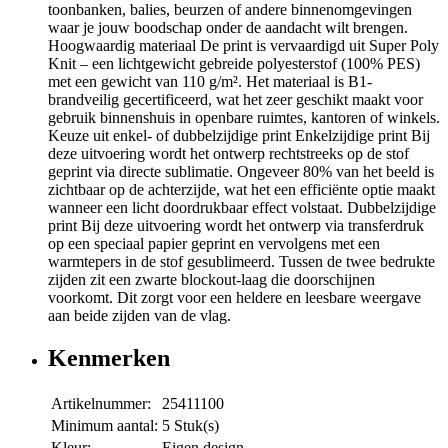
toonbanken, balies, beurzen of andere binnenomgevingen
waar je jouw boodschap onder de aandacht wilt brengen.
Hoogwaardig materiaal De print is vervaardigd uit Super Poly
Knit – een lichtgewicht gebreide polyesterstof (100% PES)
met een gewicht van 110 g/m². Het materiaal is B1-
brandveilig gecertificeerd, wat het zeer geschikt maakt voor
gebruik binnenshuis in openbare ruimtes, kantoren of winkels.
Keuze uit enkel- of dubbelzijdige print Enkelzijdige print Bij
deze uitvoering wordt het ontwerp rechtstreeks op de stof
geprint via directe sublimatie. Ongeveer 80% van het beeld is
zichtbaar op de achterzijde, wat het een efficiënte optie maakt
wanneer een licht doordrukbaar effect volstaat. Dubbelzijdige
print Bij deze uitvoering wordt het ontwerp via transferdruk
op een speciaal papier geprint en vervolgens met een
warmtepers in de stof gesublimeerd. Tussen de twee bedrukte
zijden zit een zwarte blockout-laag die doorschijnen
voorkomt. Dit zorgt voor een heldere en leesbare weergave
aan beide zijden van de vlag.
Kenmerken
Artikelnummer:
25411100
Minimum aantal:
5 Stuk(s)
Kleur:
Eigen design