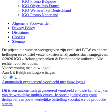
IGO Promo Belgique
IGO Objets Pub France
IGO Werbeartikel Deutschland
IGO Promo Nederland
Algemene Voorwaarden
Privacy Policy
Disclaimer
Cookies
Sitemap
De prijzen die worden weergegeven zijn exclusief BTW en andere
heffingen en exlusief verzendkosten tenzij anders staat aangegeven.
©2026 IGO - Relatiegeschenken & Promotionele artikelen. Alle
rechten voorbehouden.
Voorvertoning met jouw logo!
Aan
Uit
Bekijk nu
Logo wijzigen
Uit
Automatisch gegenereerd voorbeeld met jouw logo
i
Dit is een automatisch gegenereerd voorbeeld en deze kan afwijken
van de werkelijke opdruk opties. Je ontvangt altijd een gratis
drukproef van jouw werkelijke bestelling voordat we de productie
starten.