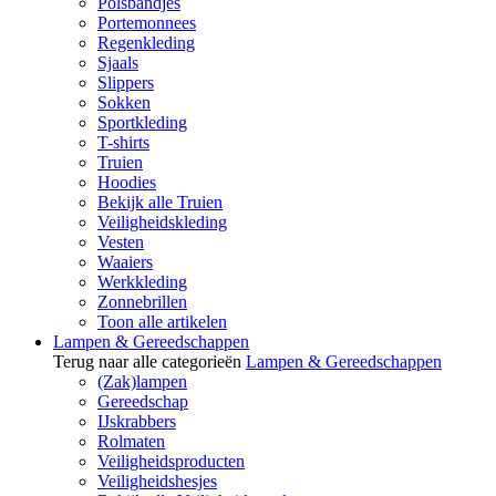
Polsbandjes
Portemonnees
Regenkleding
Sjaals
Slippers
Sokken
Sportkleding
T-shirts
Truien
Hoodies
Bekijk alle Truien
Veiligheidskleding
Vesten
Waaiers
Werkkleding
Zonnebrillen
Toon alle artikelen
Lampen & Gereedschappen
Terug naar alle categorieën
Lampen & Gereedschappen
(Zak)lampen
Gereedschap
IJskrabbers
Rolmaten
Veiligheidsproducten
Veiligheidshesjes