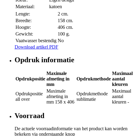
Materiaal:
katoen
Lengte:
2 cm.
Breedte:
158 cm.
Hoogte:
406 cm.
Gewicht:
100 g.
Vaatwasser bestendig
No
Download artikel PDF
Opdruk informatie
Maximale
Maximaal
Opdrukpositie
afmeting in
Opdrukmethode
aantal
mm
kleuren
Maximale
Maximaal
Opdrukpositie
Opdrukmethode
afmeting in
aantal
all over
sublimatie
mm
158 x 406
kleuren
-
Voorraad
De actuele voorraadinformatie van het product kan worden
bekeken via onderstaande knop