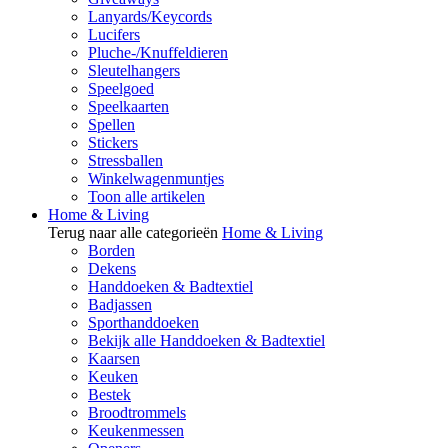
Lanyards/Keycords
Lucifers
Pluche-/Knuffeldieren
Sleutelhangers
Speelgoed
Speelkaarten
Spellen
Stickers
Stressballen
Winkelwagenmuntjes
Toon alle artikelen
Home & Living
Terug naar alle categorieën
Home & Living
Borden
Dekens
Handdoeken & Badtextiel
Badjassen
Sporthanddoeken
Bekijk alle Handdoeken & Badtextiel
Kaarsen
Keuken
Bestek
Broodtrommels
Keukenmessen