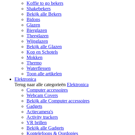
Koffie to go bekers
Shakebekers
Bekijk alle Bekers
Bidons
Glazen
Bierglazen
Theeglazen
Wijnglazen
Bekijk alle Glazen
Kop en Schotels
Mokken
Thermo
Waterflessen
Toon alle artikelen
Elektronica
Terug naar alle categorieën
Elektronica
Computer accessoires
Webcam Covers
Bekijk alle Computer accessoires
Gadgets
Actiecamera's
Activity trackers
VR brillen
Bekijk alle Gadgets
Koptelefoons & Oordopjes