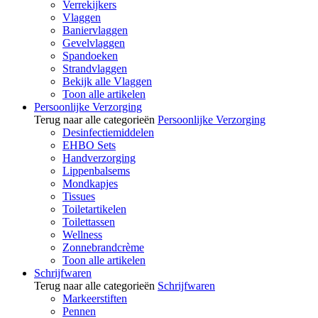
Verrekijkers
Vlaggen
Baniervlaggen
Gevelvlaggen
Spandoeken
Strandvlaggen
Bekijk alle Vlaggen
Toon alle artikelen
Persoonlijke Verzorging
Terug naar alle categorieën
Persoonlijke Verzorging
Desinfectiemiddelen
EHBO Sets
Handverzorging
Lippenbalsems
Mondkapjes
Tissues
Toiletartikelen
Toilettassen
Wellness
Zonnebrandcrème
Toon alle artikelen
Schrijfwaren
Terug naar alle categorieën
Schrijfwaren
Markeerstiften
Pennen