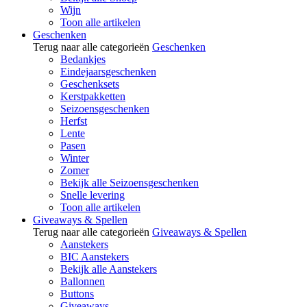
Wijn
Toon alle artikelen
Geschenken
Terug naar alle categorieën
Geschenken
Bedankjes
Eindejaarsgeschenken
Geschenksets
Kerstpakketten
Seizoensgeschenken
Herfst
Lente
Pasen
Winter
Zomer
Bekijk alle Seizoensgeschenken
Snelle levering
Toon alle artikelen
Giveaways & Spellen
Terug naar alle categorieën
Giveaways & Spellen
Aanstekers
BIC Aanstekers
Bekijk alle Aanstekers
Ballonnen
Buttons
Giveaways