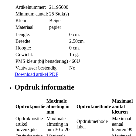
Artikelnummer:
21195600
Minimum aantal:
25 Stuk(s)
Kleur:
Beige
Materiaal:
papier
Lengte:
0 cm.
Breedte:
2,50cm.
Hoogte:
0 cm.
Gewicht:
15 g.
PMS-kleur (bij benadering)
466U
Vaatwasser bestendig
No
Download artikel PDF
Opdruk informatie
Maximale
Maximaal
Opdrukpositie
afmeting in
Opdrukmethode
aantal
mm
kleuren
Opdrukpositie
Maximale
Maximaal
Opdrukmethode
artikel
afmeting in
aantal
label
bovenzijde
mm
30 x 20
kleuren
99