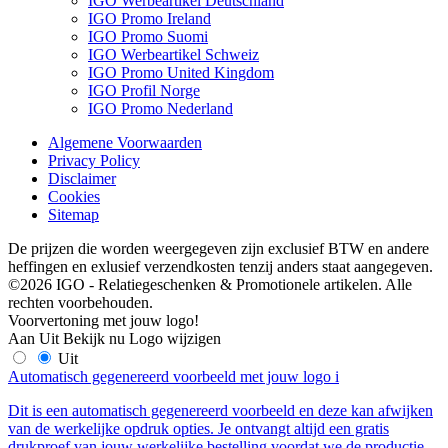
IGO Werbeartikel Deutschland
IGO Promo Ireland
IGO Promo Suomi
IGO Werbeartikel Schweiz
IGO Promo United Kingdom
IGO Profil Norge
IGO Promo Nederland
Algemene Voorwaarden
Privacy Policy
Disclaimer
Cookies
Sitemap
De prijzen die worden weergegeven zijn exclusief BTW en andere
heffingen en exlusief verzendkosten tenzij anders staat aangegeven.
©2026 IGO - Relatiegeschenken & Promotionele artikelen. Alle
rechten voorbehouden.
Voorvertoning met jouw logo!
Aan
Uit
Bekijk nu
Logo wijzigen
Uit
Automatisch gegenereerd voorbeeld met jouw logo
i
Dit is een automatisch gegenereerd voorbeeld en deze kan afwijken
van de werkelijke opdruk opties. Je ontvangt altijd een gratis
drukproef van jouw werkelijke bestelling voordat we de productie