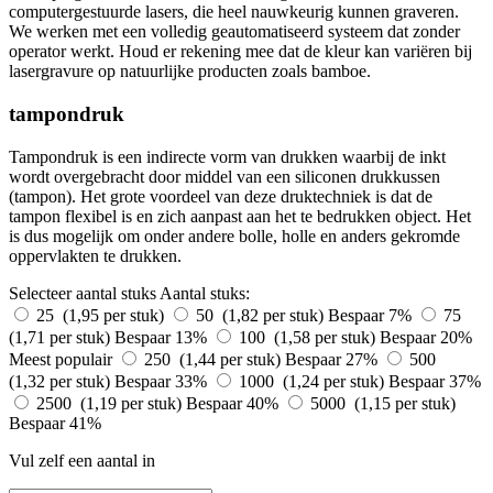
computergestuurde lasers, die heel nauwkeurig kunnen graveren.
We werken met een volledig geautomatiseerd systeem dat zonder
operator werkt. Houd er rekening mee dat de kleur kan variëren bij
lasergravure op natuurlijke producten zoals bamboe.
tampondruk
Tampondruk is een indirecte vorm van drukken waarbij de inkt
wordt overgebracht door middel van een siliconen drukkussen
(tampon). Het grote voordeel van deze druktechniek is dat de
tampon flexibel is en zich aanpast aan het te bedrukken object. Het
is dus mogelijk om onder andere bolle, holle en anders gekromde
oppervlakten te drukken.
Selecteer aantal stuks
Aantal stuks:
25 (1,95 per stuk)
50 (1,82 per stuk)
Bespaar 7%
75
(1,71 per stuk)
Bespaar 13%
100 (1,58 per stuk)
Bespaar 20%
Meest populair
250 (1,44 per stuk)
Bespaar 27%
500
(1,32 per stuk)
Bespaar 33%
1000 (1,24 per stuk)
Bespaar 37%
2500 (1,19 per stuk)
Bespaar 40%
5000 (1,15 per stuk)
Bespaar 41%
Vul zelf een aantal in