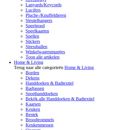
Lanyards/Keycords
Lucifers
Pluche-/Knuffeldieren
Sleutelhangers
Speelgoed
Speelkaarten
Spellen
Stickers
Stressballen
Winkelwagenmuntjes
Toon alle artikelen
Home & Living
Terug naar alle categorieën
Home & Living
Borden
Dekens
Handdoeken & Badtextiel
Badjassen
Sporthanddoeken
Bekijk alle Handdoeken & Badtextiel
Kaarsen
Keuken
Bestek
Broodtrommels
Keukenmessen