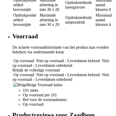
Opdrukpositie
Maximale
Maximaal
Opdrukmethode
artikel
afmeting in
aantal
lasergravure
bovenzijde
mm
30 x 20
kleuren
0
Opdrukpositie
Maximale
Maximaal
Opdrukmethode
artikel
afmeting in
aantal
tampondruk
bovenzijde
mm
30 x 20
kleuren
4
Voorraad
De actuele voorraadinformatie van het product kan worden
bekeken via onderstaande knop
Op voorraad
Niet op voorraad - Leverdatum bekend
Niet
op voorraad - Leverdatum onbekend
Bekijk de volledige voorraad
Op voorraad
Niet op voorraad - Leverdatum bekend
Niet
op voorraad - Leverdatum onbekend
Beige
Voorraad laden
{0} stuks
Op voorraad per {0}
Bel voor de voorraadstatus
Op voorraad
Productreviews voor Zaadbom