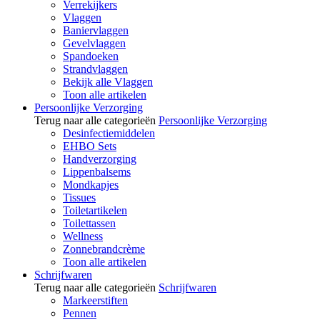
Verrekijkers
Vlaggen
Baniervlaggen
Gevelvlaggen
Spandoeken
Strandvlaggen
Bekijk alle Vlaggen
Toon alle artikelen
Persoonlijke Verzorging
Terug naar alle categorieën
Persoonlijke Verzorging
Desinfectiemiddelen
EHBO Sets
Handverzorging
Lippenbalsems
Mondkapjes
Tissues
Toiletartikelen
Toilettassen
Wellness
Zonnebrandcrème
Toon alle artikelen
Schrijfwaren
Terug naar alle categorieën
Schrijfwaren
Markeerstiften
Pennen