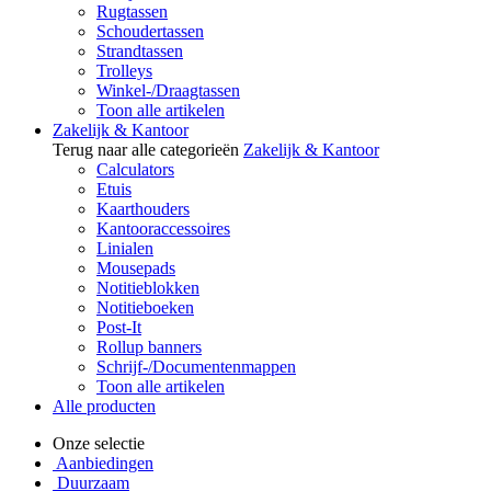
Rugtassen
Schoudertassen
Strandtassen
Trolleys
Winkel-/Draagtassen
Toon alle artikelen
Zakelijk & Kantoor
Terug naar alle categorieën
Zakelijk & Kantoor
Calculators
Etuis
Kaarthouders
Kantooraccessoires
Linialen
Mousepads
Notitieblokken
Notitieboeken
Post-It
Rollup banners
Schrijf-/Documentenmappen
Toon alle artikelen
Alle producten
Onze selectie
Aanbiedingen
Duurzaam