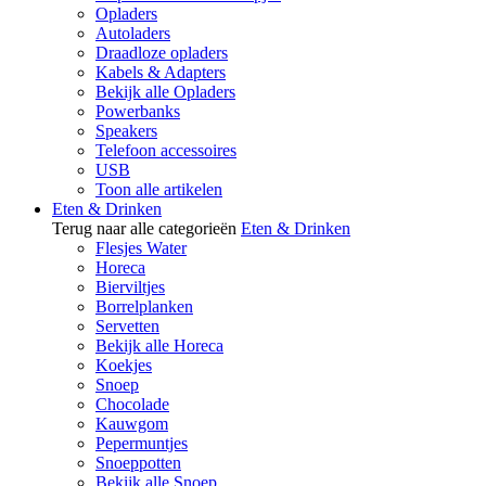
Opladers
Autoladers
Draadloze opladers
Kabels & Adapters
Bekijk alle Opladers
Powerbanks
Speakers
Telefoon accessoires
USB
Toon alle artikelen
Eten & Drinken
Terug naar alle categorieën
Eten & Drinken
Flesjes Water
Horeca
Bierviltjes
Borrelplanken
Servetten
Bekijk alle Horeca
Koekjes
Snoep
Chocolade
Kauwgom
Pepermuntjes
Snoeppotten
Bekijk alle Snoep