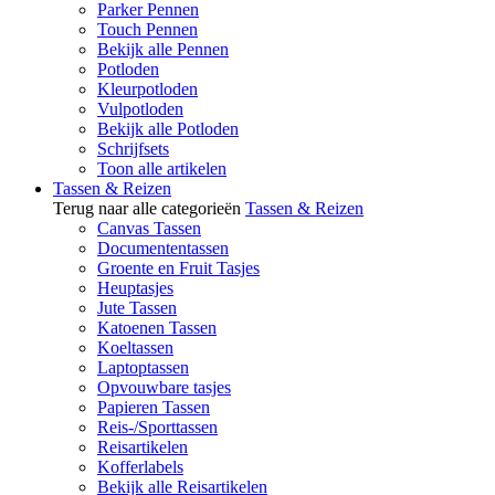
Parker Pennen
Touch Pennen
Bekijk alle Pennen
Potloden
Kleurpotloden
Vulpotloden
Bekijk alle Potloden
Schrijfsets
Toon alle artikelen
Tassen & Reizen
Terug naar alle categorieën
Tassen & Reizen
Canvas Tassen
Documententassen
Groente en Fruit Tasjes
Heuptasjes
Jute Tassen
Katoenen Tassen
Koeltassen
Laptoptassen
Opvouwbare tasjes
Papieren Tassen
Reis-/Sporttassen
Reisartikelen
Kofferlabels
Bekijk alle Reisartikelen