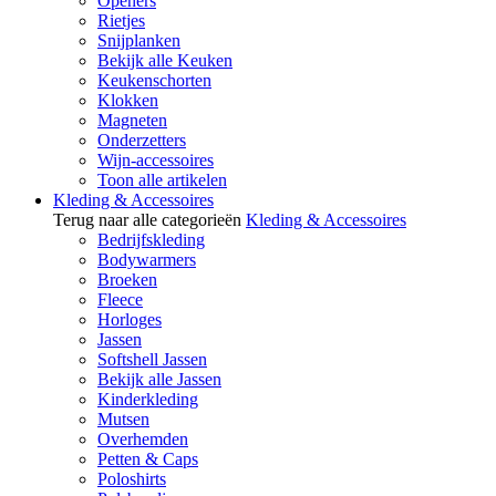
Openers
Rietjes
Snijplanken
Bekijk alle Keuken
Keukenschorten
Klokken
Magneten
Onderzetters
Wijn-accessoires
Toon alle artikelen
Kleding & Accessoires
Terug naar alle categorieën
Kleding & Accessoires
Bedrijfskleding
Bodywarmers
Broeken
Fleece
Horloges
Jassen
Softshell Jassen
Bekijk alle Jassen
Kinderkleding
Mutsen
Overhemden
Petten & Caps
Poloshirts