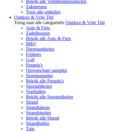
Bekijk alle Veiligheidsproducten
Zakmessen
Toon alle artikelen
Outdoor & Vrije Tijd
Terug naar alle categorieën
Outdoor & Vrije Tijd
Auto & Fiets
Zadelhoezen
Bekijk alle Auto & Fiets
BBQ
Dierenartikelen
Frisbees
Golf
Paraplu's
Opvouwbare paraplus
Stormparaplus
Bekijk alle Paraplu's
Sportartikelen
Voetballen
Bekijk alle Sportartikelen
Strand
Strandlakens
Strandstoelen
Bekijk alle Strand
Strandballen
Tuin