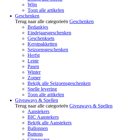
Wijn
Toon alle artikelen
Geschenken
Terug naar alle categorieën
Geschenken
Bedankjes
Eindejaarsgeschenken
Geschenksets
Kerstpakketten
Seizoensgeschenken
Herfst
Lente
Pasen
Winter
Zomer
Bekijk alle Seizoensgeschenken
Snelle levering
Toon alle artikelen
Giveaways & Spellen
Terug naar alle categorieën
Giveaways & Spellen
Aanstekers
BIC Aanstekers
Bekijk alle Aanstekers
Ballonnen
Buttons
Giveaways