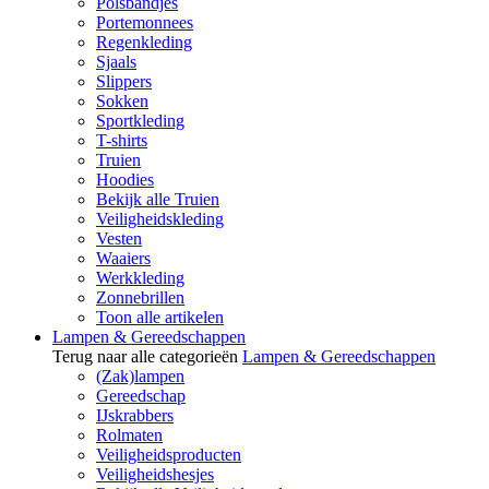
Polsbandjes
Portemonnees
Regenkleding
Sjaals
Slippers
Sokken
Sportkleding
T-shirts
Truien
Hoodies
Bekijk alle Truien
Veiligheidskleding
Vesten
Waaiers
Werkkleding
Zonnebrillen
Toon alle artikelen
Lampen & Gereedschappen
Terug naar alle categorieën
Lampen & Gereedschappen
(Zak)lampen
Gereedschap
IJskrabbers
Rolmaten
Veiligheidsproducten
Veiligheidshesjes