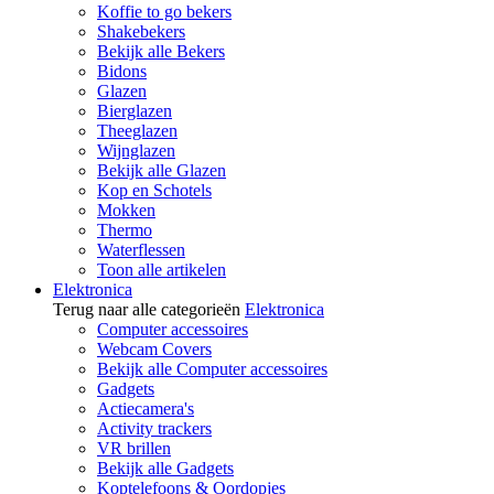
Koffie to go bekers
Shakebekers
Bekijk alle Bekers
Bidons
Glazen
Bierglazen
Theeglazen
Wijnglazen
Bekijk alle Glazen
Kop en Schotels
Mokken
Thermo
Waterflessen
Toon alle artikelen
Elektronica
Terug naar alle categorieën
Elektronica
Computer accessoires
Webcam Covers
Bekijk alle Computer accessoires
Gadgets
Actiecamera's
Activity trackers
VR brillen
Bekijk alle Gadgets
Koptelefoons & Oordopjes