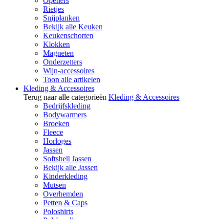
Openers
Rietjes
Snijplanken
Bekijk alle Keuken
Keukenschorten
Klokken
Magneten
Onderzetters
Wijn-accessoires
Toon alle artikelen
Kleding & Accessoires
Terug naar alle categorieën
Kleding & Accessoires
Bedrijfskleding
Bodywarmers
Broeken
Fleece
Horloges
Jassen
Softshell Jassen
Bekijk alle Jassen
Kinderkleding
Mutsen
Overhemden
Petten & Caps
Poloshirts