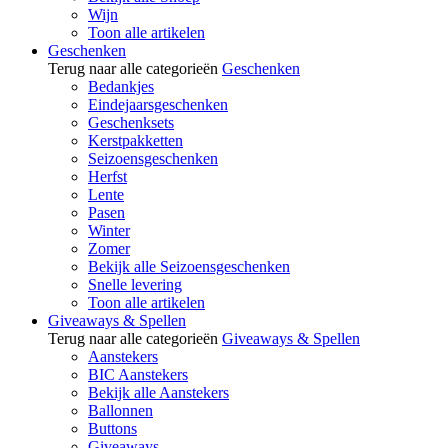
Wijn
Toon alle artikelen
Geschenken
Terug naar alle categorieën
Geschenken
Bedankjes
Eindejaarsgeschenken
Geschenksets
Kerstpakketten
Seizoensgeschenken
Herfst
Lente
Pasen
Winter
Zomer
Bekijk alle Seizoensgeschenken
Snelle levering
Toon alle artikelen
Giveaways & Spellen
Terug naar alle categorieën
Giveaways & Spellen
Aanstekers
BIC Aanstekers
Bekijk alle Aanstekers
Ballonnen
Buttons
Giveaways