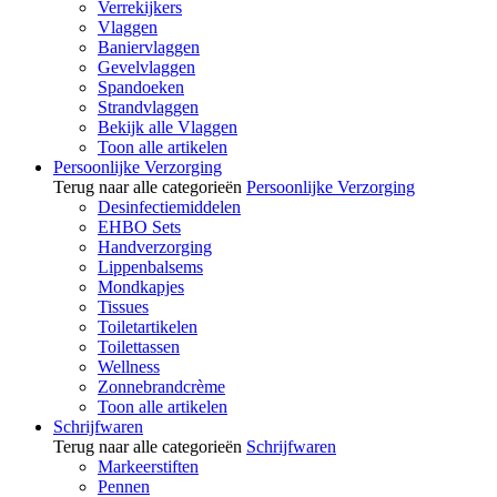
Verrekijkers
Vlaggen
Baniervlaggen
Gevelvlaggen
Spandoeken
Strandvlaggen
Bekijk alle Vlaggen
Toon alle artikelen
Persoonlijke Verzorging
Terug naar alle categorieën
Persoonlijke Verzorging
Desinfectiemiddelen
EHBO Sets
Handverzorging
Lippenbalsems
Mondkapjes
Tissues
Toiletartikelen
Toilettassen
Wellness
Zonnebrandcrème
Toon alle artikelen
Schrijfwaren
Terug naar alle categorieën
Schrijfwaren
Markeerstiften
Pennen