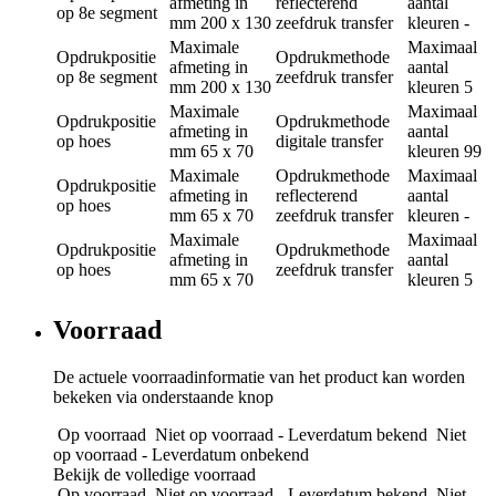
afmeting in
reflecterend
aantal
op 8e segment
mm
200 x 130
zeefdruk transfer
kleuren
-
Maximale
Maximaal
Opdrukpositie
Opdrukmethode
afmeting in
aantal
op 8e segment
zeefdruk transfer
mm
200 x 130
kleuren
5
Maximale
Maximaal
Opdrukpositie
Opdrukmethode
afmeting in
aantal
op hoes
digitale transfer
mm
65 x 70
kleuren
99
Maximale
Opdrukmethode
Maximaal
Opdrukpositie
afmeting in
reflecterend
aantal
op hoes
mm
65 x 70
zeefdruk transfer
kleuren
-
Maximale
Maximaal
Opdrukpositie
Opdrukmethode
afmeting in
aantal
op hoes
zeefdruk transfer
mm
65 x 70
kleuren
5
Voorraad
De actuele voorraadinformatie van het product kan worden
bekeken via onderstaande knop
Op voorraad
Niet op voorraad - Leverdatum bekend
Niet
op voorraad - Leverdatum onbekend
Bekijk de volledige voorraad
Op voorraad
Niet op voorraad - Leverdatum bekend
Niet