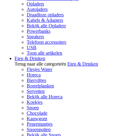
Opladers
Autoladers
Draadloze opladers
Kabels & Adapters
Bekijk alle Opladers
Powerbanks
Speakers
Telefoon accessoires
USB
Toon alle artikelen
Eten & Drinken
Terug naar alle categorieën
Eten & Drinken
Flesjes Water
Horeca
Bierviltjes
Borrelplanken
Servetten
Bekijk alle Horeca
Koekjes
Snoep
Chocolade
Kauwgom
Pepermuntjes
Snoeppotten
Bekijk alle Snoep