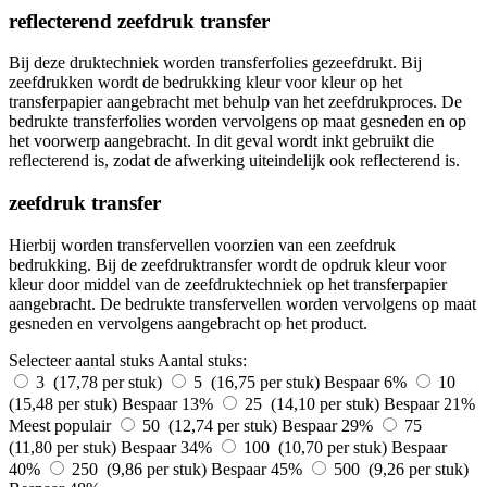
reflecterend zeefdruk transfer
Bij deze druktechniek worden transferfolies gezeefdrukt. Bij
zeefdrukken wordt de bedrukking kleur voor kleur op het
transferpapier aangebracht met behulp van het zeefdrukproces. De
bedrukte transferfolies worden vervolgens op maat gesneden en op
het voorwerp aangebracht. In dit geval wordt inkt gebruikt die
reflecterend is, zodat de afwerking uiteindelijk ook reflecterend is.
zeefdruk transfer
Hierbij worden transfervellen voorzien van een zeefdruk
bedrukking. Bij de zeefdruktransfer wordt de opdruk kleur voor
kleur door middel van de zeefdruktechniek op het transferpapier
aangebracht. De bedrukte transfervellen worden vervolgens op maat
gesneden en vervolgens aangebracht op het product.
Selecteer aantal stuks
Aantal stuks:
3 (17,78 per stuk)
5 (16,75 per stuk)
Bespaar 6%
10
(15,48 per stuk)
Bespaar 13%
25 (14,10 per stuk)
Bespaar 21%
Meest populair
50 (12,74 per stuk)
Bespaar 29%
75
(11,80 per stuk)
Bespaar 34%
100 (10,70 per stuk)
Bespaar
40%
250 (9,86 per stuk)
Bespaar 45%
500 (9,26 per stuk)