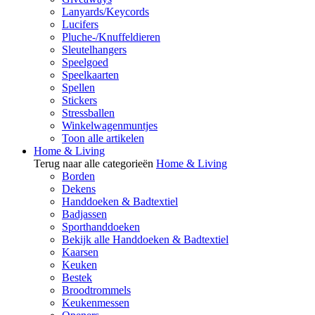
Lanyards/Keycords
Lucifers
Pluche-/Knuffeldieren
Sleutelhangers
Speelgoed
Speelkaarten
Spellen
Stickers
Stressballen
Winkelwagenmuntjes
Toon alle artikelen
Home & Living
Terug naar alle categorieën
Home & Living
Borden
Dekens
Handdoeken & Badtextiel
Badjassen
Sporthanddoeken
Bekijk alle Handdoeken & Badtextiel
Kaarsen
Keuken
Bestek
Broodtrommels
Keukenmessen