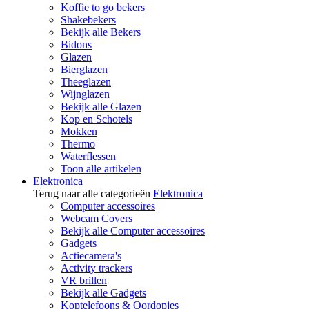
Koffie to go bekers
Shakebekers
Bekijk alle Bekers
Bidons
Glazen
Bierglazen
Theeglazen
Wijnglazen
Bekijk alle Glazen
Kop en Schotels
Mokken
Thermo
Waterflessen
Toon alle artikelen
Elektronica
Terug naar alle categorieën
Elektronica
Computer accessoires
Webcam Covers
Bekijk alle Computer accessoires
Gadgets
Actiecamera's
Activity trackers
VR brillen
Bekijk alle Gadgets
Koptelefoons & Oordopjes