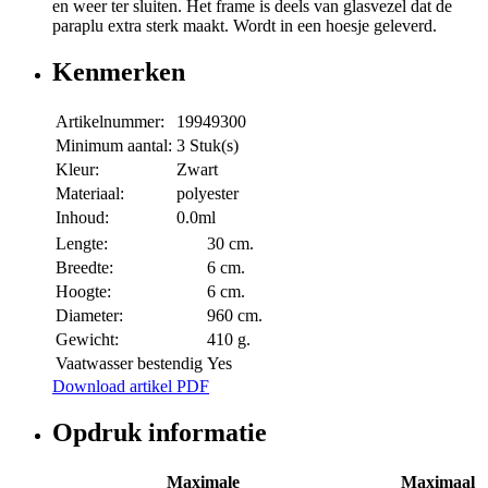
en weer ter sluiten. Het frame is deels van glasvezel dat de
paraplu extra sterk maakt. Wordt in een hoesje geleverd.
Kenmerken
Artikelnummer:
19949300
Minimum aantal:
3 Stuk(s)
Kleur:
Zwart
Materiaal:
polyester
Inhoud:
0.0ml
Lengte:
30 cm.
Breedte:
6 cm.
Hoogte:
6 cm.
Diameter:
960 cm.
Gewicht:
410 g.
Vaatwasser bestendig
Yes
Download artikel PDF
Opdruk informatie
Maximale
Maximaal