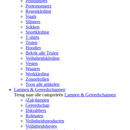
Polsbandjes
Portemonnees
Regenkleding
Sjaals
Slippers
Sokken
Sportkleding
T-shirts
Truien
Hoodies
Bekijk alle Truien
Veiligheidskleding
Vesten
Waaiers
Werkkleding
Zonnebrillen
Toon alle artikelen
Lampen & Gereedschappen
Terug naar alle categorieën
Lampen & Gereedschappen
(Zak)lampen
Gereedschap
IJskrabbers
Rolmaten
Veiligheidsproducten
Veiligheidshesjes