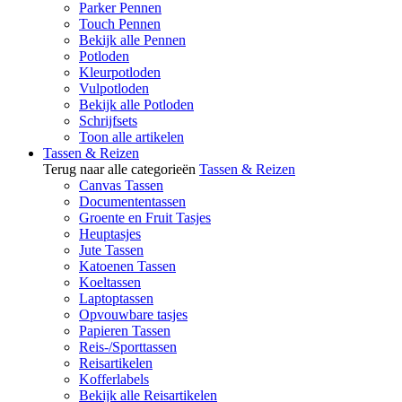
Parker Pennen
Touch Pennen
Bekijk alle Pennen
Potloden
Kleurpotloden
Vulpotloden
Bekijk alle Potloden
Schrijfsets
Toon alle artikelen
Tassen & Reizen
Terug naar alle categorieën
Tassen & Reizen
Canvas Tassen
Documententassen
Groente en Fruit Tasjes
Heuptasjes
Jute Tassen
Katoenen Tassen
Koeltassen
Laptoptassen
Opvouwbare tasjes
Papieren Tassen
Reis-/Sporttassen
Reisartikelen
Kofferlabels
Bekijk alle Reisartikelen