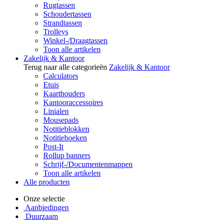
Rugtassen
Schoudertassen
Strandtassen
Trolleys
Winkel-/Draagtassen
Toon alle artikelen
Zakelijk & Kantoor
Terug naar alle categorieën
Zakelijk & Kantoor
Calculators
Etuis
Kaarthouders
Kantooraccessoires
Linialen
Mousepads
Notitieblokken
Notitieboeken
Post-It
Rollup banners
Schrijf-/Documentenmappen
Toon alle artikelen
Alle producten
Onze selectie
Aanbiedingen
Duurzaam