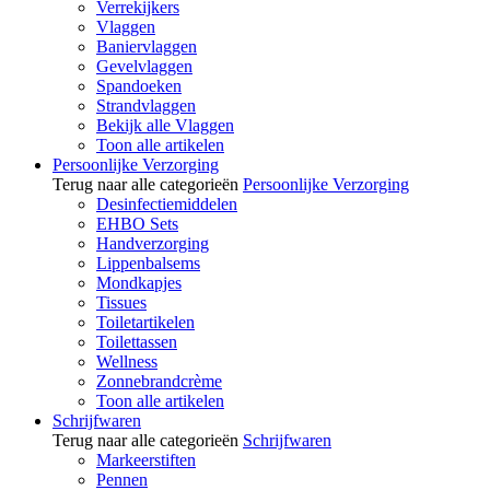
Verrekijkers
Vlaggen
Baniervlaggen
Gevelvlaggen
Spandoeken
Strandvlaggen
Bekijk alle Vlaggen
Toon alle artikelen
Persoonlijke Verzorging
Terug naar alle categorieën
Persoonlijke Verzorging
Desinfectiemiddelen
EHBO Sets
Handverzorging
Lippenbalsems
Mondkapjes
Tissues
Toiletartikelen
Toilettassen
Wellness
Zonnebrandcrème
Toon alle artikelen
Schrijfwaren
Terug naar alle categorieën
Schrijfwaren
Markeerstiften
Pennen