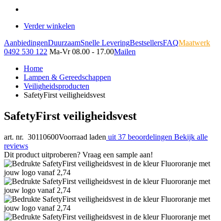
Verder winkelen
Aanbiedingen
Duurzaam
Snelle Levering
Bestsellers
FAQ
Maatwerk
0492 530 122
Ma-Vr 08.00 - 17.00
Mailen
Home
Lampen & Gereedschappen
Veiligheidsproducten
SafetyFirst veiligheidsvest
SafetyFirst veiligheidsvest
art. nr. 30110600
Voorraad laden
uit 37 beoordelingen
Bekijk alle
reviews
Dit product uitproberen? Vraag een sample aan!