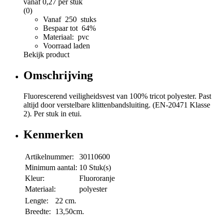
vanaf
0,27
per stuk
(0)
Vanaf 250 stuks
Bespaar tot 64%
Materiaal: pvc
Voorraad laden
Bekijk product
Omschrijving
Fluorescerend veiligheidsvest van 100% tricot polyester. Past
altijd door verstelbare klittenbandsluiting. (EN-20471 Klasse
2). Per stuk in etui.
Kenmerken
Artikelnummer:
30110600
Minimum aantal:
10 Stuk(s)
Kleur:
Fluororanje
Materiaal:
polyester
Lengte:
22 cm.
Breedte:
13,50cm.