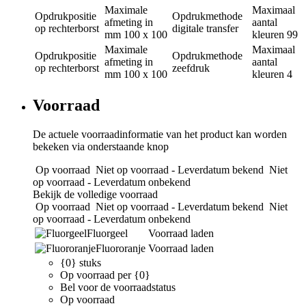
Maximale
Maximaal
Opdrukpositie
Opdrukmethode
afmeting in
aantal
op rechterborst
digitale transfer
mm
100 x 100
kleuren
99
Maximale
Maximaal
Opdrukpositie
Opdrukmethode
afmeting in
aantal
op rechterborst
zeefdruk
mm
100 x 100
kleuren
4
Voorraad
De actuele voorraadinformatie van het product kan worden
bekeken via onderstaande knop
Op voorraad
Niet op voorraad - Leverdatum bekend
Niet
op voorraad - Leverdatum onbekend
Bekijk de volledige voorraad
Op voorraad
Niet op voorraad - Leverdatum bekend
Niet
op voorraad - Leverdatum onbekend
Fluorgeel
Voorraad laden
Fluororanje
Voorraad laden
{0} stuks
Op voorraad per {0}
Bel voor de voorraadstatus
Op voorraad