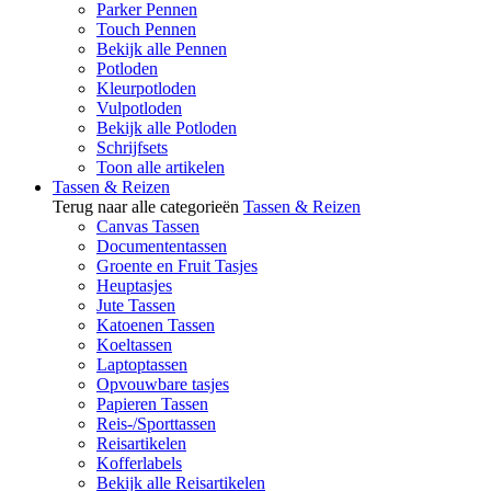
Parker Pennen
Touch Pennen
Bekijk alle Pennen
Potloden
Kleurpotloden
Vulpotloden
Bekijk alle Potloden
Schrijfsets
Toon alle artikelen
Tassen & Reizen
Terug naar alle categorieën
Tassen & Reizen
Canvas Tassen
Documententassen
Groente en Fruit Tasjes
Heuptasjes
Jute Tassen
Katoenen Tassen
Koeltassen
Laptoptassen
Opvouwbare tasjes
Papieren Tassen
Reis-/Sporttassen
Reisartikelen
Kofferlabels
Bekijk alle Reisartikelen