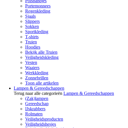
Polsbandjes
Portemonnees
Regenkleding
Sjaals
Slippers
Sokken
Sportkleding
T-shirts
Truien
Hoodies
Bekijk alle Truien
Veiligheidskleding
Vesten
Waaiers
Werkkleding
Zonnebrillen
Toon alle artikelen
Lampen & Gereedschappen
Terug naar alle categorieën
Lampen & Gereedschappen
(Zak)lampen
Gereedschap
IJskrabbers
Rolmaten
Veiligheidsproducten
Veiligheidshesjes