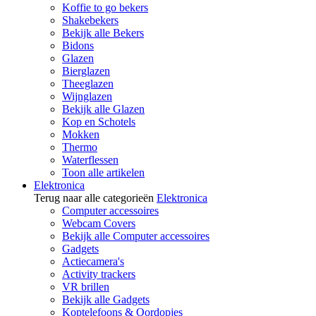
Koffie to go bekers
Shakebekers
Bekijk alle Bekers
Bidons
Glazen
Bierglazen
Theeglazen
Wijnglazen
Bekijk alle Glazen
Kop en Schotels
Mokken
Thermo
Waterflessen
Toon alle artikelen
Elektronica
Terug naar alle categorieën
Elektronica
Computer accessoires
Webcam Covers
Bekijk alle Computer accessoires
Gadgets
Actiecamera's
Activity trackers
VR brillen
Bekijk alle Gadgets
Koptelefoons & Oordopjes