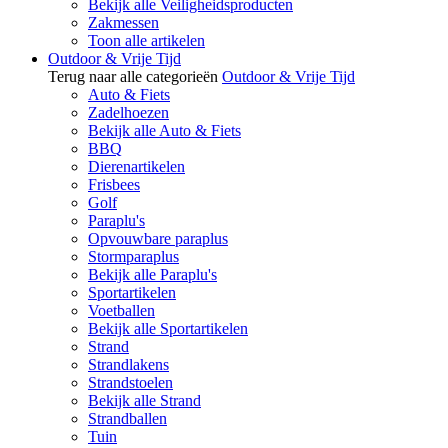
Bekijk alle Veiligheidsproducten
Zakmessen
Toon alle artikelen
Outdoor & Vrije Tijd
Terug naar alle categorieën
Outdoor & Vrije Tijd
Auto & Fiets
Zadelhoezen
Bekijk alle Auto & Fiets
BBQ
Dierenartikelen
Frisbees
Golf
Paraplu's
Opvouwbare paraplus
Stormparaplus
Bekijk alle Paraplu's
Sportartikelen
Voetballen
Bekijk alle Sportartikelen
Strand
Strandlakens
Strandstoelen
Bekijk alle Strand
Strandballen
Tuin