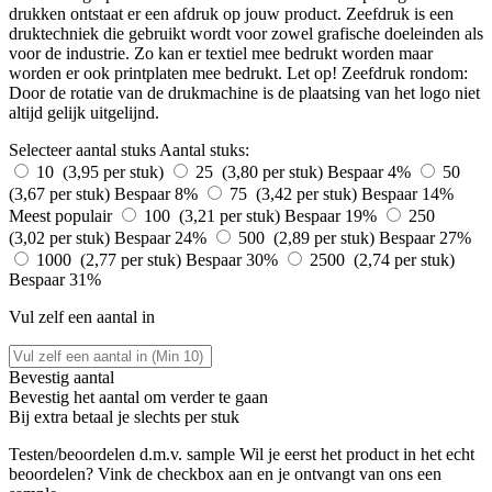
drukken ontstaat er een afdruk op jouw product. Zeefdruk is een
druktechniek die gebruikt wordt voor zowel grafische doeleinden als
voor de industrie. Zo kan er textiel mee bedrukt worden maar
worden er ook printplaten mee bedrukt. Let op! Zeefdruk rondom:
Door de rotatie van de drukmachine is de plaatsing van het logo niet
altijd gelijk uitgelijnd.
Selecteer aantal stuks
Aantal stuks:
10 (3,95 per stuk)
25 (3,80 per stuk)
Bespaar 4%
50
(3,67 per stuk)
Bespaar 8%
75 (3,42 per stuk)
Bespaar 14%
Meest populair
100 (3,21 per stuk)
Bespaar 19%
250
(3,02 per stuk)
Bespaar 24%
500 (2,89 per stuk)
Bespaar 27%
1000 (2,77 per stuk)
Bespaar 30%
2500 (2,74 per stuk)
Bespaar 31%
Vul zelf een aantal in
Bevestig aantal
Bevestig het aantal om verder te gaan
Bij
extra betaal je slechts
per stuk
Testen/beoordelen d.m.v. sample
Wil je eerst het product in het echt
beoordelen? Vink de checkbox aan en je ontvangt van ons een