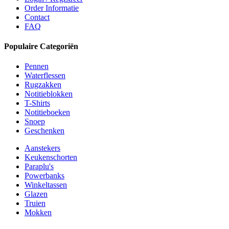
Order Informatie
Contact
FAQ
Populaire Categoriën
Pennen
Waterflessen
Rugzakken
Notitieblokken
T-Shirts
Notitieboeken
Snoep
Geschenken
Aanstekers
Keukenschorten
Paraplu's
Powerbanks
Winkeltassen
Glazen
Truien
Mokken