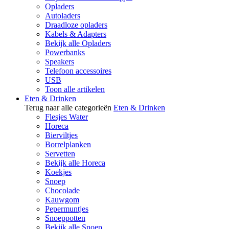
Opladers
Autoladers
Draadloze opladers
Kabels & Adapters
Bekijk alle Opladers
Powerbanks
Speakers
Telefoon accessoires
USB
Toon alle artikelen
Eten & Drinken
Terug naar alle categorieën
Eten & Drinken
Flesjes Water
Horeca
Bierviltjes
Borrelplanken
Servetten
Bekijk alle Horeca
Koekjes
Snoep
Chocolade
Kauwgom
Pepermuntjes
Snoeppotten
Bekijk alle Snoep