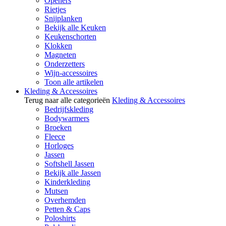
Openers
Rietjes
Snijplanken
Bekijk alle Keuken
Keukenschorten
Klokken
Magneten
Onderzetters
Wijn-accessoires
Toon alle artikelen
Kleding & Accessoires
Terug naar alle categorieën
Kleding & Accessoires
Bedrijfskleding
Bodywarmers
Broeken
Fleece
Horloges
Jassen
Softshell Jassen
Bekijk alle Jassen
Kinderkleding
Mutsen
Overhemden
Petten & Caps
Poloshirts