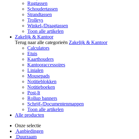
Rugtassen
Schoudertassen
Strandtassen
Trolleys
Winkel-/Draagtassen
Toon alle artikelen
Zakelijk & Kantoor
Terug naar alle categorieën
Zakelijk & Kantoor
Calculators
Etuis
Kaarthouders
Kantooraccessoires
Linialen
Mousepads
Notitieblokken
Notitieboeken
Post-It
Rollup banners
Schrijf-/Documentenmappen
Toon alle artikelen
Alle producten
Onze selectie
Aanbiedingen
Duurzaam