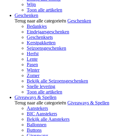
Wijn
Toon alle artikelen
Geschenken
Terug naar alle categorieën
Geschenken
Bedankjes
Eindejaarsgeschenken
Geschenksets
Kerstpakketten
Seizoensgeschenken
Herfst
Lente
Pasen
Winter
Zomer
Bekijk alle Seizoensgeschenken
Snelle levering
Toon alle artikelen
Giveaways & Spellen
Terug naar alle categorieën
Giveaways & Spellen
Aanstekers
BIC Aanstekers
Bekijk alle Aanstekers
Ballonnen
Buttons
Giveaways