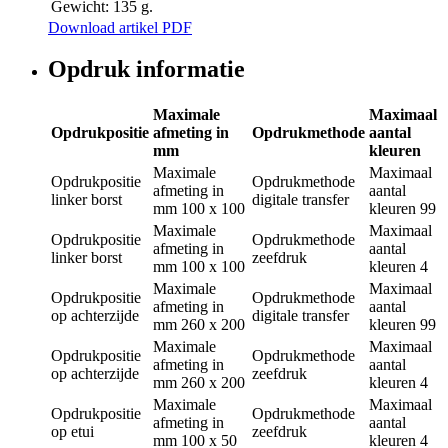
Gewicht:
135 g.
Download artikel PDF
Opdruk informatie
Maximale
Maximaal
Opdrukpositie
afmeting in
Opdrukmethode
aantal
mm
kleuren
Maximale
Maximaal
Opdrukpositie
Opdrukmethode
afmeting in
aantal
linker borst
digitale transfer
mm
100 x 100
kleuren
99
Maximale
Maximaal
Opdrukpositie
Opdrukmethode
afmeting in
aantal
linker borst
zeefdruk
mm
100 x 100
kleuren
4
Maximale
Maximaal
Opdrukpositie
Opdrukmethode
afmeting in
aantal
op achterzijde
digitale transfer
mm
260 x 200
kleuren
99
Maximale
Maximaal
Opdrukpositie
Opdrukmethode
afmeting in
aantal
op achterzijde
zeefdruk
mm
260 x 200
kleuren
4
Maximale
Maximaal
Opdrukpositie
Opdrukmethode
afmeting in
aantal
op etui
zeefdruk
mm
100 x 50
kleuren
4