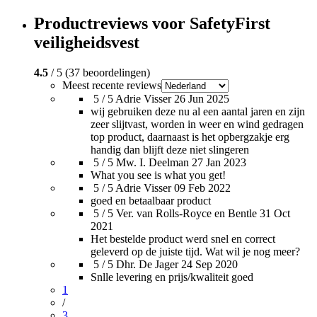
Productreviews voor SafetyFirst
veiligheidsvest
4.5
/ 5 (37 beoordelingen)
Meest recente reviews
5 / 5
Adrie Visser
26 Jun 2025
wij gebruiken deze nu al een aantal jaren en zijn
zeer slijtvast, worden in weer en wind gedragen
top product, daarnaast is het opbergzakje erg
handig dan blijft deze niet slingeren
5 / 5
Mw. I. Deelman
27 Jan 2023
What you see is what you get!
5 / 5
Adrie Visser
09 Feb 2022
goed en betaalbaar product
5 / 5
Ver. van Rolls-Royce en Bentle
31 Oct
2021
Het bestelde product werd snel en correct
geleverd op de juiste tijd. Wat wil je nog meer?
5 / 5
Dhr. De Jager
24 Sep 2020
Snlle levering en prijs/kwaliteit goed
1
/
3