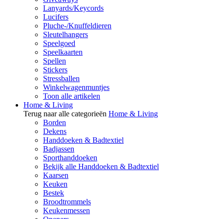
Lanyards/Keycords
Lucifers
Pluche-/Knuffeldieren
Sleutelhangers
Speelgoed
Speelkaarten
Spellen
Stickers
Stressballen
Winkelwagenmuntjes
Toon alle artikelen
Home & Living
Terug naar alle categorieën
Home & Living
Borden
Dekens
Handdoeken & Badtextiel
Badjassen
Sporthanddoeken
Bekijk alle Handdoeken & Badtextiel
Kaarsen
Keuken
Bestek
Broodtrommels
Keukenmessen