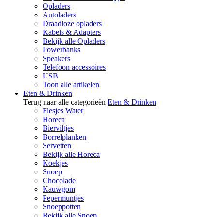
Opladers
Autoladers
Draadloze opladers
Kabels & Adapters
Bekijk alle Opladers
Powerbanks
Speakers
Telefoon accessoires
USB
Toon alle artikelen
Eten & Drinken
Terug naar alle categorieën
Eten & Drinken
Flesjes Water
Horeca
Bierviltjes
Borrelplanken
Servetten
Bekijk alle Horeca
Koekjes
Snoep
Chocolade
Kauwgom
Pepermuntjes
Snoeppotten
Bekijk alle Snoep