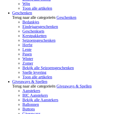
Wijn
Toon alle artikelen
Geschenken
Terug naar alle categorieën
Geschenken
Bedankjes
Eindejaarsgeschenken
Geschenksets
Kerstpakketten
Seizoensgeschenken
Herfst
Lente
Pasen
Winter
Zomer
Bekijk alle Seizoensgeschenken
Snelle levering
Toon alle artikelen
Giveaways & Spellen
Terug naar alle categorieën
Giveaways & Spellen
Aanstekers
BIC Aanstekers
Bekijk alle Aanstekers
Ballonnen
Buttons
Giveaways