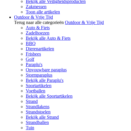
Bekijk alle Veiligheidsproducten
Zakmessen
Toon alle artikelen
Outdoor & Vrije Tijd
Terug naar alle categorieën
Outdoor & Vrije Tijd
Auto & Fiets
Zadelhoezen
Bekijk alle Auto & Fiets
BBQ
Dierenartikelen
Frisbees
Golf
Paraplu's
Opvouwbare paraplus
Stormparaplus
Bekijk alle Paraplu's
Sportartikelen
Voetballen
Bekijk alle Sportartikelen
Strand
Strandlakens
Strandstoelen
Bekijk alle Strand
Strandballen
Tuin