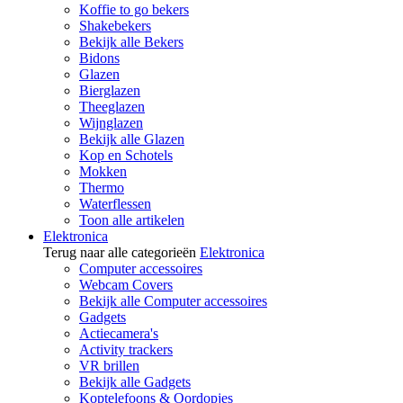
Koffie to go bekers
Shakebekers
Bekijk alle Bekers
Bidons
Glazen
Bierglazen
Theeglazen
Wijnglazen
Bekijk alle Glazen
Kop en Schotels
Mokken
Thermo
Waterflessen
Toon alle artikelen
Elektronica
Terug naar alle categorieën
Elektronica
Computer accessoires
Webcam Covers
Bekijk alle Computer accessoires
Gadgets
Actiecamera's
Activity trackers
VR brillen
Bekijk alle Gadgets
Koptelefoons & Oordopjes