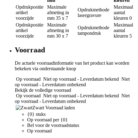
mm
kleuren
Opdrukpositie
Maximale
Maximaal
Opdrukmethode
artikel
afmeting in
aantal
lasergravure
voorzijde
mm
35 x 7
kleuren
0
Opdrukpositie
Maximale
Maximaal
Opdrukmethode
artikel
afmeting in
aantal
tampondruk
voorzijde
mm
30 x 7
kleuren
5
Voorraad
De actuele voorraadinformatie van het product kan worden
bekeken via onderstaande knop
Op voorraad
Niet op voorraad - Leverdatum bekend
Niet
op voorraad - Leverdatum onbekend
Bekijk de volledige voorraad
Op voorraad
Niet op voorraad - Leverdatum bekend
Niet
op voorraad - Leverdatum onbekend
Zwart
Voorraad laden
{0} stuks
Op voorraad per {0}
Bel voor de voorraadstatus
Op voorraad