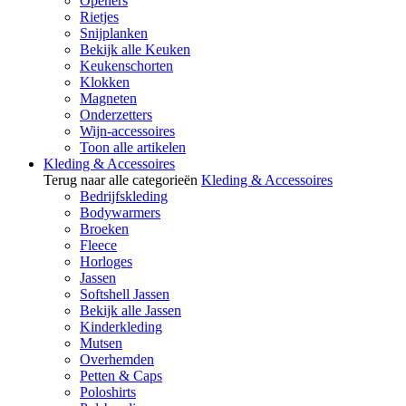
Openers
Rietjes
Snijplanken
Bekijk alle Keuken
Keukenschorten
Klokken
Magneten
Onderzetters
Wijn-accessoires
Toon alle artikelen
Kleding & Accessoires
Terug naar alle categorieën
Kleding & Accessoires
Bedrijfskleding
Bodywarmers
Broeken
Fleece
Horloges
Jassen
Softshell Jassen
Bekijk alle Jassen
Kinderkleding
Mutsen
Overhemden
Petten & Caps
Poloshirts