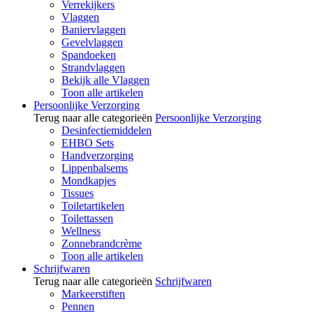
Verrekijkers
Vlaggen
Baniervlaggen
Gevelvlaggen
Spandoeken
Strandvlaggen
Bekijk alle Vlaggen
Toon alle artikelen
Persoonlijke Verzorging
Terug naar alle categorieën
Persoonlijke Verzorging
Desinfectiemiddelen
EHBO Sets
Handverzorging
Lippenbalsems
Mondkapjes
Tissues
Toiletartikelen
Toilettassen
Wellness
Zonnebrandcrème
Toon alle artikelen
Schrijfwaren
Terug naar alle categorieën
Schrijfwaren
Markeerstiften
Pennen