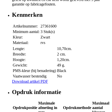
garantie op fabricagefouten.
Kenmerken
Artikelnummer:
27361600
Minimum aantal:
3 Stuk(s)
Kleur:
Zwart
Materiaal:
rvs
Lengte:
10,70cm.
Breedte:
2 cm.
Hoogte:
1,20cm.
Gewicht:
49 g.
PMS-kleur (bij benadering)
Black
Vaatwasser bestendig
No
Download artikel PDF
Opdruk informatie
Maximale
Maximaal
Opdrukpositie
afmeting in
Opdrukmethode
aantal