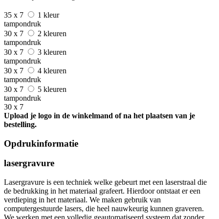
35 x 7
1 kleur
tampondruk
30 x 7
2 kleuren
tampondruk
30 x 7
3 kleuren
tampondruk
30 x 7
4 kleuren
tampondruk
30 x 7
5 kleuren
tampondruk
30 x 7
Upload je logo in de winkelmand of na het plaatsen van je
bestelling.
Opdrukinformatie
lasergravure
Lasergravure is een techniek welke gebeurt met een laserstraal die
de bedrukking in het materiaal grafeert. Hierdoor ontstaat er een
verdieping in het materiaal. We maken gebruik van
computergestuurde lasers, die heel nauwkeurig kunnen graveren.
We werken met een volledig geautomatiseerd systeem dat zonder