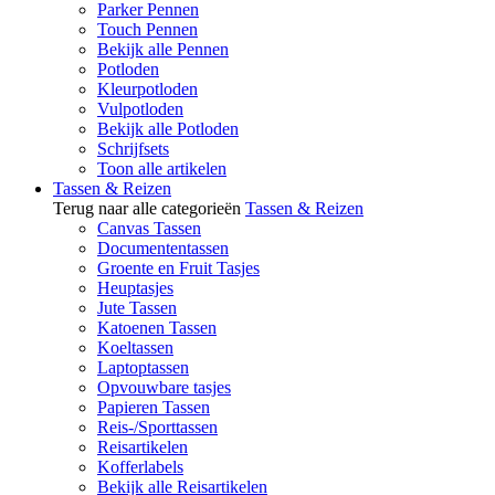
Parker Pennen
Touch Pennen
Bekijk alle Pennen
Potloden
Kleurpotloden
Vulpotloden
Bekijk alle Potloden
Schrijfsets
Toon alle artikelen
Tassen & Reizen
Terug naar alle categorieën
Tassen & Reizen
Canvas Tassen
Documententassen
Groente en Fruit Tasjes
Heuptasjes
Jute Tassen
Katoenen Tassen
Koeltassen
Laptoptassen
Opvouwbare tasjes
Papieren Tassen
Reis-/Sporttassen
Reisartikelen
Kofferlabels
Bekijk alle Reisartikelen