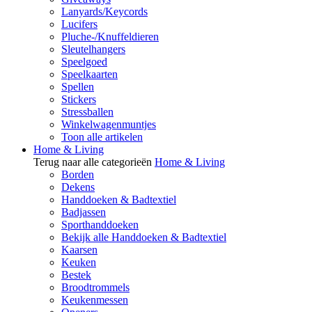
Lanyards/Keycords
Lucifers
Pluche-/Knuffeldieren
Sleutelhangers
Speelgoed
Speelkaarten
Spellen
Stickers
Stressballen
Winkelwagenmuntjes
Toon alle artikelen
Home & Living
Terug naar alle categorieën
Home & Living
Borden
Dekens
Handdoeken & Badtextiel
Badjassen
Sporthanddoeken
Bekijk alle Handdoeken & Badtextiel
Kaarsen
Keuken
Bestek
Broodtrommels
Keukenmessen