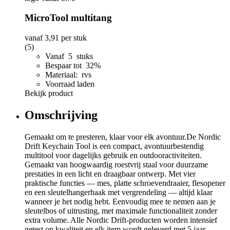
MicroTool multitang
vanaf
3,91
per stuk
(5)
Vanaf 5 stuks
Bespaar tot 32%
Materiaal: rvs
Voorraad laden
Bekijk product
Omschrijving
Gemaakt om te presteren, klaar voor elk avontuur.De Nordic
Drift Keychain Tool is een compact, avontuurbestendig
multitool voor dagelijks gebruik en outdooractiviteiten.
Gemaakt van hoogwaardig roestvrij staal voor duurzame
prestaties in een licht en draagbaar ontwerp. Met vier
praktische functies — mes, platte schroevendraaier, flesopener
en een sleutelhangerhaak met vergrendeling — altijd klaar
wanneer je het nodig hebt. Eenvoudig mee te nemen aan je
sleutelbos of uitrusting, met maximale functionaliteit zonder
extra volume. Alle Nordic Drift-producten worden intensief
getest op kwaliteit en elk item wordt geleverd met 5 jaar