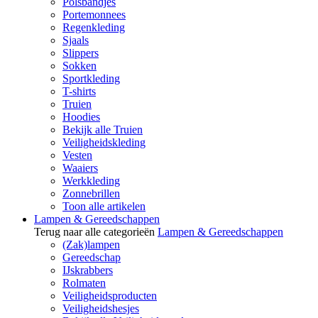
Polsbandjes
Portemonnees
Regenkleding
Sjaals
Slippers
Sokken
Sportkleding
T-shirts
Truien
Hoodies
Bekijk alle Truien
Veiligheidskleding
Vesten
Waaiers
Werkkleding
Zonnebrillen
Toon alle artikelen
Lampen & Gereedschappen
Terug naar alle categorieën
Lampen & Gereedschappen
(Zak)lampen
Gereedschap
IJskrabbers
Rolmaten
Veiligheidsproducten
Veiligheidshesjes