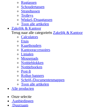
Rugtassen
Schoudertassen
Strandtassen
Trolleys
Winkel-/Draagtassen
Toon alle artikelen
Zakelijk & Kantoor
Terug naar alle categorieën
Zakelijk & Kantoor
Calculators
Etuis
Kaarthouders
Kantooraccessoires
Linialen
Mousepads
Notitieblokken
Notitieboeken
Post-It
Rollup banners
Schrijf-/Documentenmappen
Toon alle artikelen
Alle producten
Onze selectie
Aanbiedingen
Duurzaam