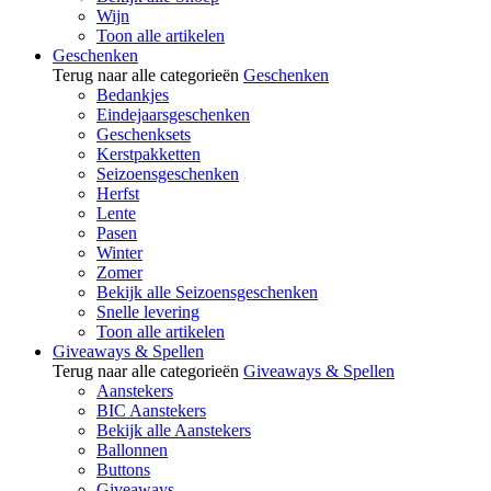
Wijn
Toon alle artikelen
Geschenken
Terug naar alle categorieën
Geschenken
Bedankjes
Eindejaarsgeschenken
Geschenksets
Kerstpakketten
Seizoensgeschenken
Herfst
Lente
Pasen
Winter
Zomer
Bekijk alle Seizoensgeschenken
Snelle levering
Toon alle artikelen
Giveaways & Spellen
Terug naar alle categorieën
Giveaways & Spellen
Aanstekers
BIC Aanstekers
Bekijk alle Aanstekers
Ballonnen
Buttons
Giveaways