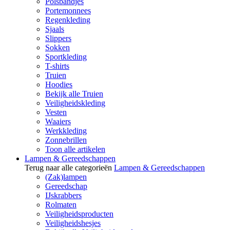
Polsbandjes
Portemonnees
Regenkleding
Sjaals
Slippers
Sokken
Sportkleding
T-shirts
Truien
Hoodies
Bekijk alle Truien
Veiligheidskleding
Vesten
Waaiers
Werkkleding
Zonnebrillen
Toon alle artikelen
Lampen & Gereedschappen
Terug naar alle categorieën
Lampen & Gereedschappen
(Zak)lampen
Gereedschap
IJskrabbers
Rolmaten
Veiligheidsproducten
Veiligheidshesjes