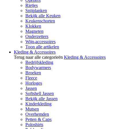
Openers
Rietjes
Snijplanken
Bekijk alle Keuken
Keukenschorten
Klokken
Magneten
Onderzetters
Wijn-accessoires
Toon alle artikelen
Kleding & Accessoires
Terug naar alle categorieën
Kleding & Accessoires
Bedrijfskleding
Bodywarmers
Broeken
Fleece
Horloges
Jassen
Softshell Jassen
Bekijk alle Jassen
Kinderkleding
Mutsen
Overhemden
Petten & Caps
Poloshirts