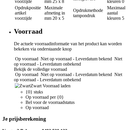
voorzijde
mm
25 x 8
kleuren
0
Opdrukpositie
Maximale
Maximaal
Opdrukmethode
artikel
afmeting in
aantal
tampondruk
voorzijde
mm
20 x 5
kleuren
5
Voorraad
De actuele voorraadinformatie van het product kan worden
bekeken via onderstaande knop
Op voorraad
Niet op voorraad - Leverdatum bekend
Niet
op voorraad - Leverdatum onbekend
Bekijk de volledige voorraad
Op voorraad
Niet op voorraad - Leverdatum bekend
Niet
op voorraad - Leverdatum onbekend
Zwart
Voorraad laden
{0} stuks
Op voorraad per {0}
Bel voor de voorraadstatus
Op voorraad
Je prijsberekening