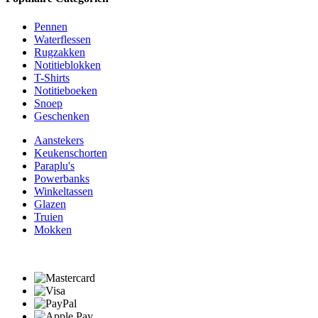
Pennen
Waterflessen
Rugzakken
Notitieblokken
T-Shirts
Notitieboeken
Snoep
Geschenken
Aanstekers
Keukenschorten
Paraplu's
Powerbanks
Winkeltassen
Glazen
Truien
Mokken