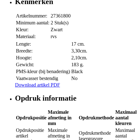
Kenmerken
Artikelnummer:
27361800
Minimum aantal:
2 Stuk(s)
Kleur:
Zwart
Materiaal:
rvs
Lengte:
17 cm.
Breedte:
3,30cm.
Hoogte:
2,10cm.
Gewicht:
183 g.
PMS-kleur (bij benadering)
Black
Vaatwasser bestendig
No
Download artikel PDF
Opdruk informatie
Maximale
Maximaal
Opdrukpositie
afmeting in
Opdrukmethode
aantal
mm
kleuren
Opdrukpositie
Maximale
Maximaal
Opdrukmethode
artikel
afmeting in
aantal
lasergravure