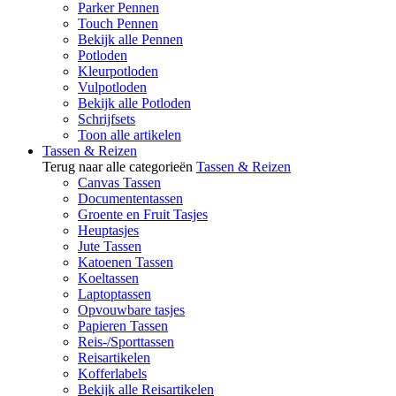
Parker Pennen
Touch Pennen
Bekijk alle Pennen
Potloden
Kleurpotloden
Vulpotloden
Bekijk alle Potloden
Schrijfsets
Toon alle artikelen
Tassen & Reizen
Terug naar alle categorieën
Tassen & Reizen
Canvas Tassen
Documententassen
Groente en Fruit Tasjes
Heuptasjes
Jute Tassen
Katoenen Tassen
Koeltassen
Laptoptassen
Opvouwbare tasjes
Papieren Tassen
Reis-/Sporttassen
Reisartikelen
Kofferlabels
Bekijk alle Reisartikelen