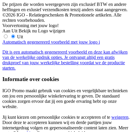
De prijzen die worden weergegeven zijn exclusief BTW en andere
heffingen en exlusief verzendkosten tenzij anders staat aangegeven.
©2026 IGO - Relatiegeschenken & Promotionele artikelen. Alle
rechten voorbehouden.
Voorvertoning met jouw logo!
Aan
Uit
Bekijk nu
Logo wijzigen
Uit
Automatisch gegenereerd voorbeeld met jouw logo
i
Dit is een automatisch gegenereerd voorbeeld en deze kan afwijken
van de werkelijke opdruk opties. Je ontvangt altijd een gratis
drukproef van jouw werkelijke bestelling voordat we de productie
starten.
Informatie over cookies
IGO Promo maakt gebruik van cookies en vergelijkbare technieken
om jou een persoonlijke winkelervaring te geven. De standaard
cookies zorgen ervoor dat jij een goede ervaring hebt op onze
website.
Jij kunt kiezen om persoonlijke cookies te accepteren of te
weigeren
.
Door deze te accepteren kunnen wij en derde partijen jouw
internetgedrag volgen en gepersonaliseerde content laten zien. Meer