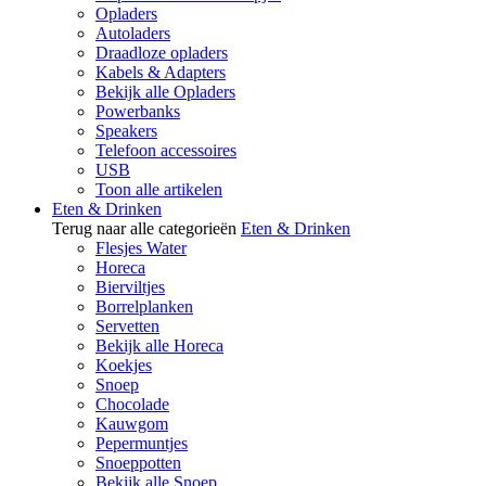
Opladers
Autoladers
Draadloze opladers
Kabels & Adapters
Bekijk alle Opladers
Powerbanks
Speakers
Telefoon accessoires
USB
Toon alle artikelen
Eten & Drinken
Terug naar alle categorieën
Eten & Drinken
Flesjes Water
Horeca
Bierviltjes
Borrelplanken
Servetten
Bekijk alle Horeca
Koekjes
Snoep
Chocolade
Kauwgom
Pepermuntjes
Snoeppotten
Bekijk alle Snoep