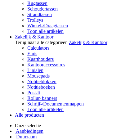
Rugtassen
Schoudertassen
Strandtassen
Trolleys
Winkel-/Draagtassen
Toon alle artikelen
Zakelijk & Kantoor
Terug naar alle categorieën
Zakelijk & Kantoor
Calculators
Etuis
Kaarthouders
Kantooraccessoires
Linialen
Mousepads
Notitieblokken
Notitieboeken
Post-It
Rollup banners
Schrijf-/Documentenmappen
Toon alle artikelen
Alle producten
Onze selectie
Aanbiedingen
Duurzaam