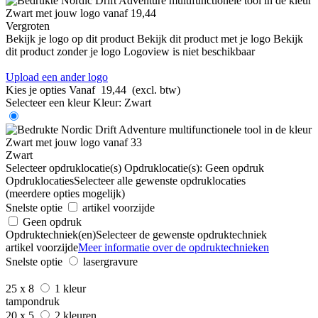
Vergroten
Bekijk je logo op dit product
Bekijk dit product met je logo
Bekijk
dit product zonder je logo
Logoview is niet beschikbaar
Upload een ander logo
Kies je opties
Vanaf
19,44
(excl. btw)
Selecteer een kleur
Kleur:
Zwart
Zwart
Selecteer opdruklocatie(s)
Opdruklocatie(s):
Geen opdruk
Opdruklocaties
Selecteer alle gewenste opdruklocaties
(meerdere opties mogelijk)
Snelste optie
artikel voorzijde
Geen opdruk
Opdruktechniek(en)
Selecteer de gewenste opdruktechniek
artikel voorzijde
Meer informatie over de opdruktechnieken
Snelste optie
lasergravure
25 x 8
1 kleur
tampondruk
20 x 5
2 kleuren