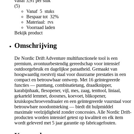
vanaf
3,91
per stuk
(5)
Vanaf 5 stuks
Bespaar tot 32%
Materiaal: rvs
Voorraad laden
Bekijk product
Omschrijving
De Nordic Drift Adventure multifunctionele tool is een
premium, avontuurbestendig gereedschap voor intensief
outdoorgebruik en dagelijkse paraatheid. Gemaakt van
hoogwaardig roestvrij staal voor duurzame prestaties in een
compact en betrouwbaar ontwerp. Met 16 geïntegreerde
functies — punttang, combinatietang, draadknipper,
karabijnhaak, flesopener, vijl, mes, zaag, tenttool, liniaal,
gekarteld lemmet, doosmes, koevoet, blikopener,
kruiskopschroevendraaier en een geïntegreerde vuurstaal voor
betrouwbare noodontsteking — biedt dit hulpmiddel
maximale veelzijdigheid zonder concessies. Alle Nordic Drift-
producten worden intensief getest op kwaliteit en elk item
wordt geleverd met 5 jaar garantie op fabricagefouten.