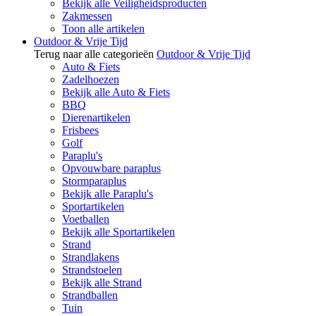
Bekijk alle Veiligheidsproducten
Zakmessen
Toon alle artikelen
Outdoor & Vrije Tijd
Terug naar alle categorieën
Outdoor & Vrije Tijd
Auto & Fiets
Zadelhoezen
Bekijk alle Auto & Fiets
BBQ
Dierenartikelen
Frisbees
Golf
Paraplu's
Opvouwbare paraplus
Stormparaplus
Bekijk alle Paraplu's
Sportartikelen
Voetballen
Bekijk alle Sportartikelen
Strand
Strandlakens
Strandstoelen
Bekijk alle Strand
Strandballen
Tuin