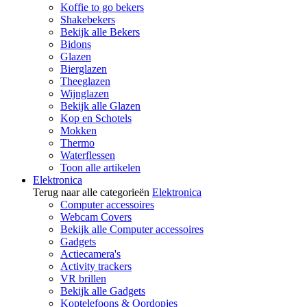
Koffie to go bekers
Shakebekers
Bekijk alle Bekers
Bidons
Glazen
Bierglazen
Theeglazen
Wijnglazen
Bekijk alle Glazen
Kop en Schotels
Mokken
Thermo
Waterflessen
Toon alle artikelen
Elektronica
Terug naar alle categorieën
Elektronica
Computer accessoires
Webcam Covers
Bekijk alle Computer accessoires
Gadgets
Actiecamera's
Activity trackers
VR brillen
Bekijk alle Gadgets
Koptelefoons & Oordopjes