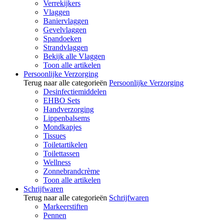
Verrekijkers
Vlaggen
Baniervlaggen
Gevelvlaggen
Spandoeken
Strandvlaggen
Bekijk alle Vlaggen
Toon alle artikelen
Persoonlijke Verzorging
Terug naar alle categorieën
Persoonlijke Verzorging
Desinfectiemiddelen
EHBO Sets
Handverzorging
Lippenbalsems
Mondkapjes
Tissues
Toiletartikelen
Toilettassen
Wellness
Zonnebrandcrème
Toon alle artikelen
Schrijfwaren
Terug naar alle categorieën
Schrijfwaren
Markeerstiften
Pennen