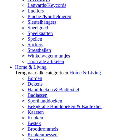
Lanyards/Keycords
Lucifers
Pluche-/Knuffeldieren
Sleutelhangers
Speelgoed
Speelkaarten
Spellen
Stickers
Stressballen
Winkelwagenmuntjes
Toon alle artikelen
Home & Living
Terug naar alle categorieën
Home & Living
Borden
Dekens
Handdoeken & Badtextiel
Badjassen
Sporthanddoeken
Bekijk alle Handdoeken & Badtextiel
Kaarsen
Keuken
Bestek
Broodtrommels
Keukenmessen