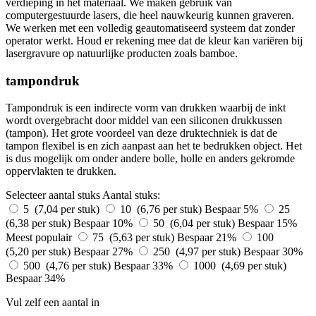
verdieping in het materiaal. We maken gebruik van
computergestuurde lasers, die heel nauwkeurig kunnen graveren.
We werken met een volledig geautomatiseerd systeem dat zonder
operator werkt. Houd er rekening mee dat de kleur kan variëren bij
lasergravure op natuurlijke producten zoals bamboe.
tampondruk
Tampondruk is een indirecte vorm van drukken waarbij de inkt
wordt overgebracht door middel van een siliconen drukkussen
(tampon). Het grote voordeel van deze druktechniek is dat de
tampon flexibel is en zich aanpast aan het te bedrukken object. Het
is dus mogelijk om onder andere bolle, holle en anders gekromde
oppervlakten te drukken.
Selecteer aantal stuks
Aantal stuks:
5 (7,04 per stuk)
10 (6,76 per stuk)
Bespaar 5%
25
(6,38 per stuk)
Bespaar 10%
50 (6,04 per stuk)
Bespaar 15%
Meest populair
75 (5,63 per stuk)
Bespaar 21%
100
(5,20 per stuk)
Bespaar 27%
250 (4,97 per stuk)
Bespaar 30%
500 (4,76 per stuk)
Bespaar 33%
1000 (4,69 per stuk)
Bespaar 34%
Vul zelf een aantal in