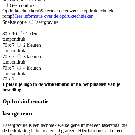
Geen opdruk
Opdruktechniek(en)
Selecteer de gewenste opdruktechniek
romp
Meer informatie over de opdruktechnieken
Snelste optie
lasergravure
80 x 10
1 kleur
tampondruk
70 x 7
2 kleuren
tampondruk
70 x 7
3 kleuren
tampondruk
70 x 7
4 kleuren
tampondruk
70 x 7
Upload je logo in de winkelmand of na het plaatsen van je
bestelling.
Opdrukinformatie
lasergravure
Lasergravure is een techniek welke gebeurt met een laserstraal die
de bedrukking in het materiaal grafeert. Hierdoor ontstaat er een