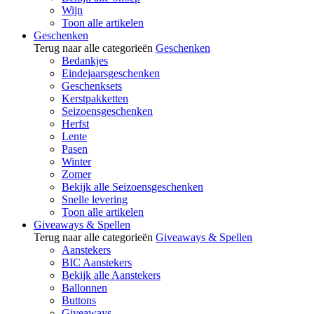
Wijn
Toon alle artikelen
Geschenken
Terug naar alle categorieën
Geschenken
Bedankjes
Eindejaarsgeschenken
Geschenksets
Kerstpakketten
Seizoensgeschenken
Herfst
Lente
Pasen
Winter
Zomer
Bekijk alle Seizoensgeschenken
Snelle levering
Toon alle artikelen
Giveaways & Spellen
Terug naar alle categorieën
Giveaways & Spellen
Aanstekers
BIC Aanstekers
Bekijk alle Aanstekers
Ballonnen
Buttons
Giveaways