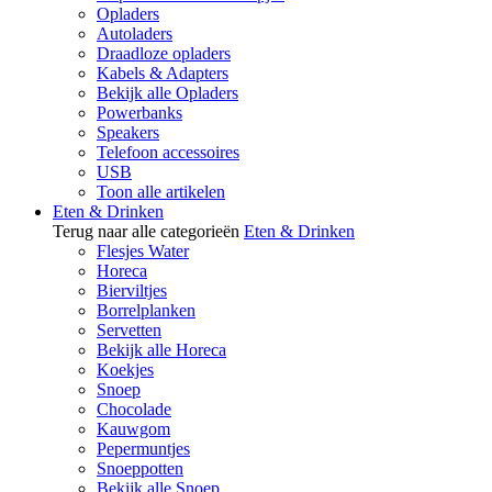
Opladers
Autoladers
Draadloze opladers
Kabels & Adapters
Bekijk alle Opladers
Powerbanks
Speakers
Telefoon accessoires
USB
Toon alle artikelen
Eten & Drinken
Terug naar alle categorieën
Eten & Drinken
Flesjes Water
Horeca
Bierviltjes
Borrelplanken
Servetten
Bekijk alle Horeca
Koekjes
Snoep
Chocolade
Kauwgom
Pepermuntjes
Snoeppotten
Bekijk alle Snoep