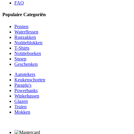
FAQ
Populaire Categoriën
Pennen
Waterflessen
Rugzakken
Notitieblokken
T-Shirts
Notitieboeken
Snoep
Geschenken
Aanstekers
Keukenschorten
Paraplu's
Powerbanks
Winkeltassen
Glazen
Truien
Mokken