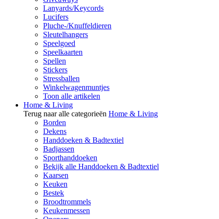
Lanyards/Keycords
Lucifers
Pluche-/Knuffeldieren
Sleutelhangers
Speelgoed
Speelkaarten
Spellen
Stickers
Stressballen
Winkelwagenmuntjes
Toon alle artikelen
Home & Living
Terug naar alle categorieën
Home & Living
Borden
Dekens
Handdoeken & Badtextiel
Badjassen
Sporthanddoeken
Bekijk alle Handdoeken & Badtextiel
Kaarsen
Keuken
Bestek
Broodtrommels
Keukenmessen