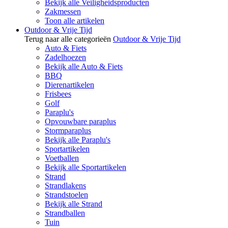
Bekijk alle Veiligheidsproducten
Zakmessen
Toon alle artikelen
Outdoor & Vrije Tijd
Terug naar alle categorieën
Outdoor & Vrije Tijd
Auto & Fiets
Zadelhoezen
Bekijk alle Auto & Fiets
BBQ
Dierenartikelen
Frisbees
Golf
Paraplu's
Opvouwbare paraplus
Stormparaplus
Bekijk alle Paraplu's
Sportartikelen
Voetballen
Bekijk alle Sportartikelen
Strand
Strandlakens
Strandstoelen
Bekijk alle Strand
Strandballen
Tuin