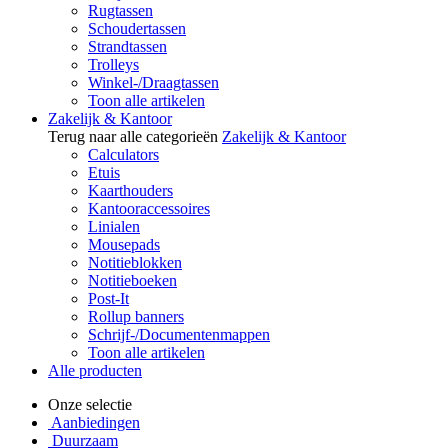
Rugtassen
Schoudertassen
Strandtassen
Trolleys
Winkel-/Draagtassen
Toon alle artikelen
Zakelijk & Kantoor
Terug naar alle categorieën
Zakelijk & Kantoor
Calculators
Etuis
Kaarthouders
Kantooraccessoires
Linialen
Mousepads
Notitieblokken
Notitieboeken
Post-It
Rollup banners
Schrijf-/Documentenmappen
Toon alle artikelen
Alle producten
Onze selectie
Aanbiedingen
Duurzaam