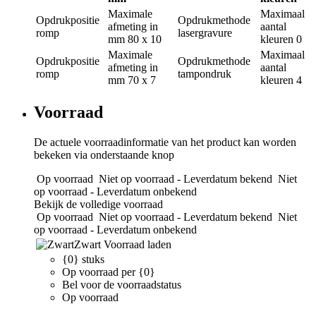
Maximale
Maximaal
Opdrukpositie
Opdrukmethode
afmeting in
aantal
romp
lasergravure
mm
80 x 10
kleuren
0
Maximale
Maximaal
Opdrukpositie
Opdrukmethode
afmeting in
aantal
romp
tampondruk
mm
70 x 7
kleuren
4
Voorraad
De actuele voorraadinformatie van het product kan worden
bekeken via onderstaande knop
Op voorraad
Niet op voorraad - Leverdatum bekend
Niet
op voorraad - Leverdatum onbekend
Bekijk de volledige voorraad
Op voorraad
Niet op voorraad - Leverdatum bekend
Niet
op voorraad - Leverdatum onbekend
Zwart
Voorraad laden
{0} stuks
Op voorraad per {0}
Bel voor de voorraadstatus
Op voorraad