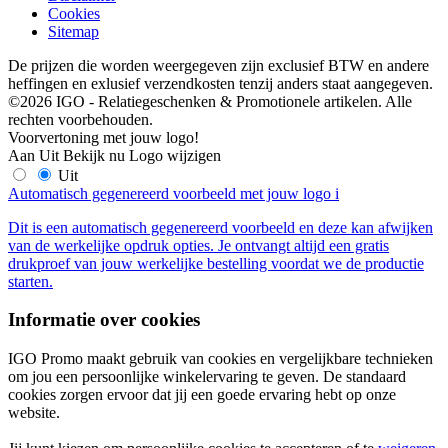
Cookies
Sitemap
De prijzen die worden weergegeven zijn exclusief BTW en andere
heffingen en exlusief verzendkosten tenzij anders staat aangegeven.
©2026 IGO - Relatiegeschenken & Promotionele artikelen. Alle
rechten voorbehouden.
Voorvertoning met jouw logo!
Aan
Uit
Bekijk nu
Logo wijzigen
Uit
Automatisch gegenereerd voorbeeld met jouw logo
i
Dit is een automatisch gegenereerd voorbeeld en deze kan afwijken
van de werkelijke opdruk opties. Je ontvangt altijd een gratis
drukproef van jouw werkelijke bestelling voordat we de productie
starten.
Informatie over cookies
IGO Promo maakt gebruik van cookies en vergelijkbare technieken
om jou een persoonlijke winkelervaring te geven. De standaard
cookies zorgen ervoor dat jij een goede ervaring hebt op onze
website.