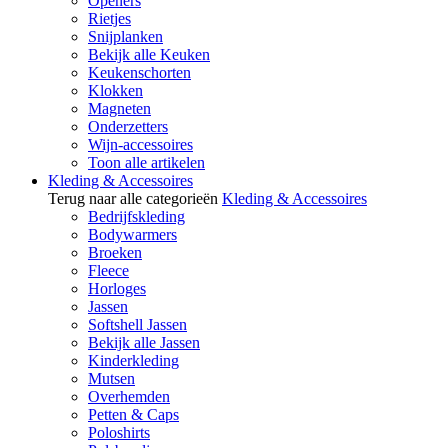
Openers
Rietjes
Snijplanken
Bekijk alle Keuken
Keukenschorten
Klokken
Magneten
Onderzetters
Wijn-accessoires
Toon alle artikelen
Kleding & Accessoires
Terug naar alle categorieën
Kleding & Accessoires
Bedrijfskleding
Bodywarmers
Broeken
Fleece
Horloges
Jassen
Softshell Jassen
Bekijk alle Jassen
Kinderkleding
Mutsen
Overhemden
Petten & Caps
Poloshirts