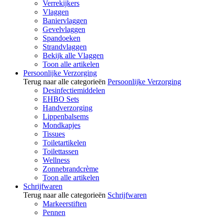
Verrekijkers
Vlaggen
Baniervlaggen
Gevelvlaggen
Spandoeken
Strandvlaggen
Bekijk alle Vlaggen
Toon alle artikelen
Persoonlijke Verzorging
Terug naar alle categorieën
Persoonlijke Verzorging
Desinfectiemiddelen
EHBO Sets
Handverzorging
Lippenbalsems
Mondkapjes
Tissues
Toiletartikelen
Toilettassen
Wellness
Zonnebrandcrème
Toon alle artikelen
Schrijfwaren
Terug naar alle categorieën
Schrijfwaren
Markeerstiften
Pennen