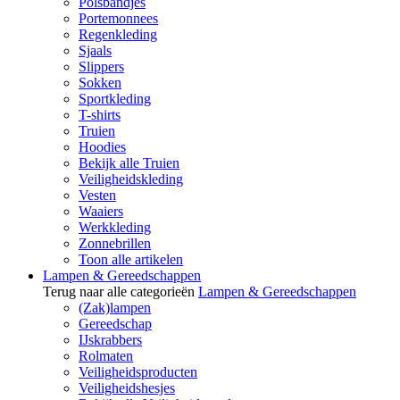
Polsbandjes
Portemonnees
Regenkleding
Sjaals
Slippers
Sokken
Sportkleding
T-shirts
Truien
Hoodies
Bekijk alle Truien
Veiligheidskleding
Vesten
Waaiers
Werkkleding
Zonnebrillen
Toon alle artikelen
Lampen & Gereedschappen
Terug naar alle categorieën
Lampen & Gereedschappen
(Zak)lampen
Gereedschap
IJskrabbers
Rolmaten
Veiligheidsproducten
Veiligheidshesjes