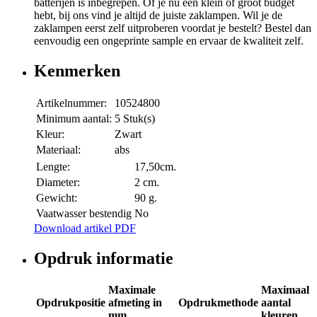
batterijen is inbegrepen. Of je nu een klein of groot budget
hebt, bij ons vind je altijd de juiste zaklampen. Wil je de
zaklampen eerst zelf uitproberen voordat je bestelt? Bestel dan
eenvoudig een ongeprinte sample en ervaar de kwaliteit zelf.
Kenmerken
Artikelnummer:
10524800
Minimum aantal:
5 Stuk(s)
Kleur:
Zwart
Materiaal:
abs
Lengte:
17,50cm.
Diameter:
2 cm.
Gewicht:
90 g.
Vaatwasser bestendig
No
Download artikel PDF
Opdruk informatie
Maximale
Maximaal
Opdrukpositie
afmeting in
Opdrukmethode
aantal
mm
kleuren