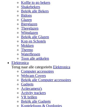
Koffie to go bekers
Shakebekers
Bekijk alle Bekers
Bidons
Glazen
Bierglazen
Theeglazen
Wijnglazen
Bekijk alle Glazen
Kop en Schotels
Mokken
Thermo
Waterflessen
Toon alle artikelen
Elektronica
Terug naar alle categorieën
Elektronica
Computer accessoires
Webcam Covers
Bekijk alle Computer accessoires
Gadgets
Actiecamera's
Activity trackers
VR brillen
Bekijk alle Gadgets
Koptelefoons & Oordopjes