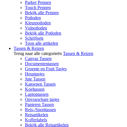
Parker Pennen
Touch Pennen
Bekijk alle Pennen
Potloden
Kleurpotloden
Vulpotloden
Bekijk alle Potloden
Schrijfsets
Toon alle artikelen
Tassen & Reizen
Terug naar alle categorieën
Tassen & Reizen
Canvas Tassen
Documententassen
Groente en Fruit Tasjes
Heuptasjes
Jute Tassen
Katoenen Tassen
Koeltassen
Laptoptassen
Opvouwbare tasjes
Papieren Tassen
Reis-/Sporttassen
Reisartikelen
Kofferlabels
Bekijk alle Reisartikelen