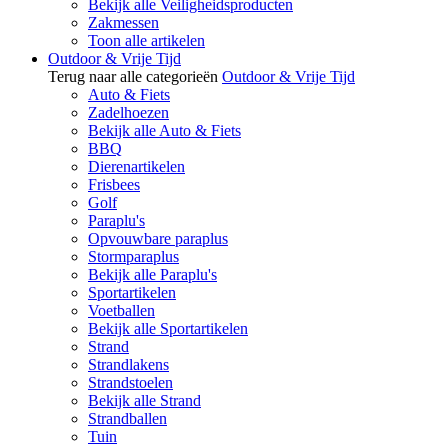
Bekijk alle Veiligheidsproducten
Zakmessen
Toon alle artikelen
Outdoor & Vrije Tijd
Terug naar alle categorieën
Outdoor & Vrije Tijd
Auto & Fiets
Zadelhoezen
Bekijk alle Auto & Fiets
BBQ
Dierenartikelen
Frisbees
Golf
Paraplu's
Opvouwbare paraplus
Stormparaplus
Bekijk alle Paraplu's
Sportartikelen
Voetballen
Bekijk alle Sportartikelen
Strand
Strandlakens
Strandstoelen
Bekijk alle Strand
Strandballen
Tuin