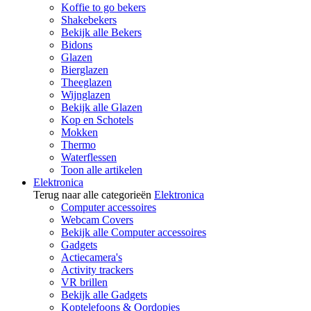
Koffie to go bekers
Shakebekers
Bekijk alle Bekers
Bidons
Glazen
Bierglazen
Theeglazen
Wijnglazen
Bekijk alle Glazen
Kop en Schotels
Mokken
Thermo
Waterflessen
Toon alle artikelen
Elektronica
Terug naar alle categorieën
Elektronica
Computer accessoires
Webcam Covers
Bekijk alle Computer accessoires
Gadgets
Actiecamera's
Activity trackers
VR brillen
Bekijk alle Gadgets
Koptelefoons & Oordopjes