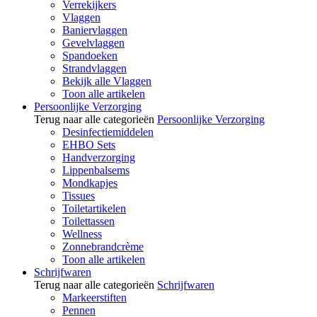
Verrekijkers
Vlaggen
Baniervlaggen
Gevelvlaggen
Spandoeken
Strandvlaggen
Bekijk alle Vlaggen
Toon alle artikelen
Persoonlijke Verzorging
Terug naar alle categorieën
Persoonlijke Verzorging
Desinfectiemiddelen
EHBO Sets
Handverzorging
Lippenbalsems
Mondkapjes
Tissues
Toiletartikelen
Toilettassen
Wellness
Zonnebrandcrème
Toon alle artikelen
Schrijfwaren
Terug naar alle categorieën
Schrijfwaren
Markeerstiften
Pennen