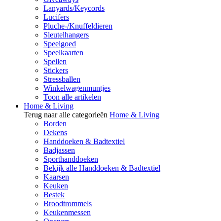
Lanyards/Keycords
Lucifers
Pluche-/Knuffeldieren
Sleutelhangers
Speelgoed
Speelkaarten
Spellen
Stickers
Stressballen
Winkelwagenmuntjes
Toon alle artikelen
Home & Living
Terug naar alle categorieën
Home & Living
Borden
Dekens
Handdoeken & Badtextiel
Badjassen
Sporthanddoeken
Bekijk alle Handdoeken & Badtextiel
Kaarsen
Keuken
Bestek
Broodtrommels
Keukenmessen