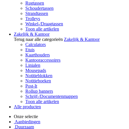
Rugtassen
Schoudertassen
Strandtassen
Trolleys
Winkel-/Draagtassen
Toon alle artikelen
Zakelijk & Kantoor
Terug naar alle categorieën
Zakelijk & Kantoor
Calculators
Etuis
Kaarthouders
Kantooraccessoires
Linialen
Mousepads
Notitieblokken
Notitieboeken
Post-It
Rollup banners
Schrijf-/Documentenmappen
Toon alle artikelen
Alle producten
Onze selectie
Aanbiedingen
Duurzaam