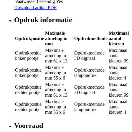
Vaatwasser bestendig
Yes
Download artikel PDF
Opdruk informatie
Maximale
Maximaal
Opdrukpositie
afmeting in
Opdrukmethode
aantal
mm
kleuren
Maximale
Maximaal
Opdrukpositie
Opdrukmethode
afmeting in
aantal
linker pootje
3D digitaal
mm
61 x 13
kleuren
99
Maximale
Maximaal
Opdrukpositie
Opdrukmethode
afmeting in
aantal
linker pootje
tampondruk
mm
55 x 6
kleuren
4
Maximale
Maximaal
Opdrukpositie
Opdrukmethode
afmeting in
aantal
rechter pootje
3D digitaal
mm
61 x 13
kleuren
99
Maximale
Maximaal
Opdrukpositie
Opdrukmethode
afmeting in
aantal
rechter pootje
tampondruk
mm
55 x 6
kleuren
4
Voorraad