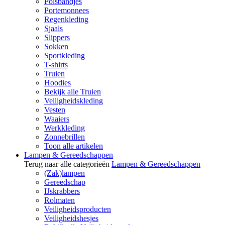
Polsbandjes
Portemonnees
Regenkleding
Sjaals
Slippers
Sokken
Sportkleding
T-shirts
Truien
Hoodies
Bekijk alle Truien
Veiligheidskleding
Vesten
Waaiers
Werkkleding
Zonnebrillen
Toon alle artikelen
Lampen & Gereedschappen
Terug naar alle categorieën
Lampen & Gereedschappen
(Zak)lampen
Gereedschap
IJskrabbers
Rolmaten
Veiligheidsproducten
Veiligheidshesjes