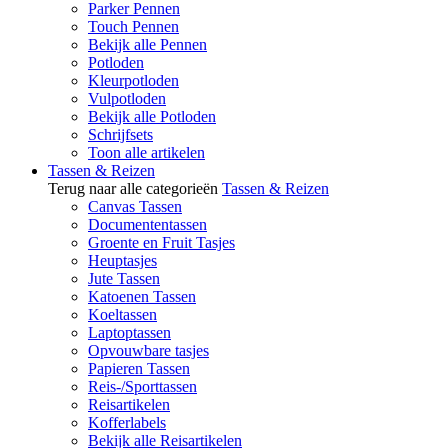
Parker Pennen
Touch Pennen
Bekijk alle Pennen
Potloden
Kleurpotloden
Vulpotloden
Bekijk alle Potloden
Schrijfsets
Toon alle artikelen
Tassen & Reizen
Terug naar alle categorieën
Tassen & Reizen
Canvas Tassen
Documententassen
Groente en Fruit Tasjes
Heuptasjes
Jute Tassen
Katoenen Tassen
Koeltassen
Laptoptassen
Opvouwbare tasjes
Papieren Tassen
Reis-/Sporttassen
Reisartikelen
Kofferlabels
Bekijk alle Reisartikelen