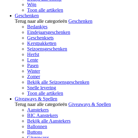
Wijn
Toon alle artikelen
Geschenken
Terug naar alle categorieën
Geschenken
Bedankjes
Eindejaarsgeschenken
Geschenksets
Kerstpakketten
Seizoensgeschenken
Herfst
Lente
Pasen
Winter
Zomer
Bekijk alle Seizoensgeschenken
Snelle levering
Toon alle artikelen
Giveaways & Spellen
Terug naar alle categorieën
Giveaways & Spellen
Aanstekers
BIC Aanstekers
Bekijk alle Aanstekers
Ballonnen
Buttons
Giveaways