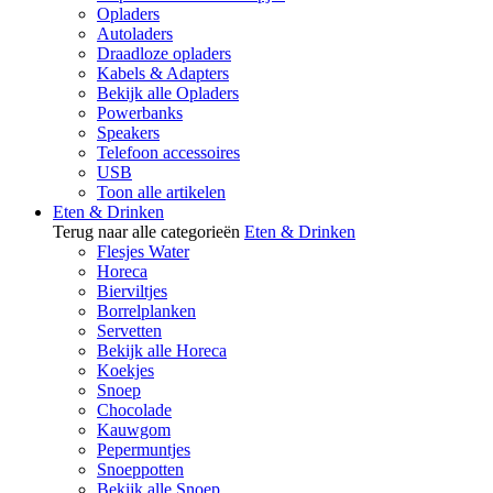
Opladers
Autoladers
Draadloze opladers
Kabels & Adapters
Bekijk alle Opladers
Powerbanks
Speakers
Telefoon accessoires
USB
Toon alle artikelen
Eten & Drinken
Terug naar alle categorieën
Eten & Drinken
Flesjes Water
Horeca
Bierviltjes
Borrelplanken
Servetten
Bekijk alle Horeca
Koekjes
Snoep
Chocolade
Kauwgom
Pepermuntjes
Snoeppotten
Bekijk alle Snoep