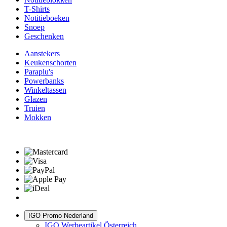
T-Shirts
Notitieboeken
Snoep
Geschenken
Aanstekers
Keukenschorten
Paraplu's
Powerbanks
Winkeltassen
Glazen
Truien
Mokken
IGO Promo Nederland
IGO Werbeartikel Österreich