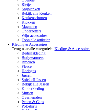
Openers
Rietjes
Snijplanken
Bekijk alle Keuken
Keukenschorten
Klokken
Magneten
Onderzetters
Wijn-accessoires
Toon alle artikelen
Kleding & Accessoires
Terug naar alle categorieën
Kleding & Accessoires
Bedrijfskleding
Bodywarmers
Broeken
Fleece
Horloges
Jassen
Softshell Jassen
Bekijk alle Jassen
Kinderkleding
Mutsen
Overhemden
Petten & Caps
Poloshirts