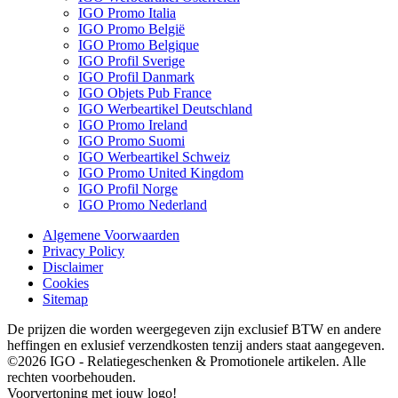
IGO Promo Italia
IGO Promo België
IGO Promo Belgique
IGO Profil Sverige
IGO Profil Danmark
IGO Objets Pub France
IGO Werbeartikel Deutschland
IGO Promo Ireland
IGO Promo Suomi
IGO Werbeartikel Schweiz
IGO Promo United Kingdom
IGO Profil Norge
IGO Promo Nederland
Algemene Voorwaarden
Privacy Policy
Disclaimer
Cookies
Sitemap
De prijzen die worden weergegeven zijn exclusief BTW en andere
heffingen en exlusief verzendkosten tenzij anders staat aangegeven.
©2026 IGO - Relatiegeschenken & Promotionele artikelen. Alle
rechten voorbehouden.
Voorvertoning met jouw logo!