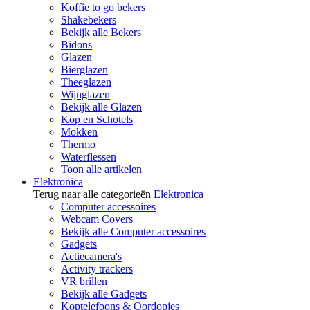
Koffie to go bekers
Shakebekers
Bekijk alle Bekers
Bidons
Glazen
Bierglazen
Theeglazen
Wijnglazen
Bekijk alle Glazen
Kop en Schotels
Mokken
Thermo
Waterflessen
Toon alle artikelen
Elektronica
Terug naar alle categorieën
Elektronica
Computer accessoires
Webcam Covers
Bekijk alle Computer accessoires
Gadgets
Actiecamera's
Activity trackers
VR brillen
Bekijk alle Gadgets
Koptelefoons & Oordopjes