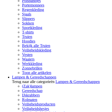
Polsbandjes
Portemonnees
Regenkleding
Sjaals
Slippers
Sokken
Sportkleding
T-shirts
Truien
Hoodies
Bekijk alle Truien
Veiligheidskleding
Vesten
Waaiers
Werkkleding
Zonnebrillen
Toon alle artikelen
Lampen & Gereedschappen
Terug naar alle categorieën
Lampen & Gereedschappen
(Zak)lampen
Gereedschap
IJskrabbers
Rolmaten
Veiligheidsproducten
Veiligheidshesjes