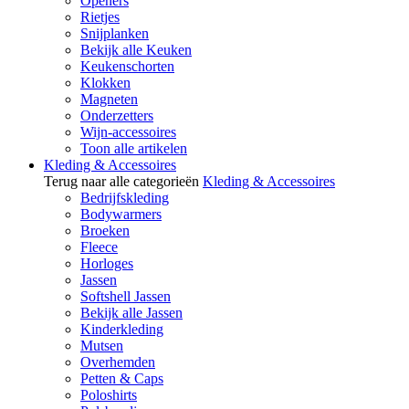
Openers
Rietjes
Snijplanken
Bekijk alle Keuken
Keukenschorten
Klokken
Magneten
Onderzetters
Wijn-accessoires
Toon alle artikelen
Kleding & Accessoires
Terug naar alle categorieën
Kleding & Accessoires
Bedrijfskleding
Bodywarmers
Broeken
Fleece
Horloges
Jassen
Softshell Jassen
Bekijk alle Jassen
Kinderkleding
Mutsen
Overhemden
Petten & Caps
Poloshirts