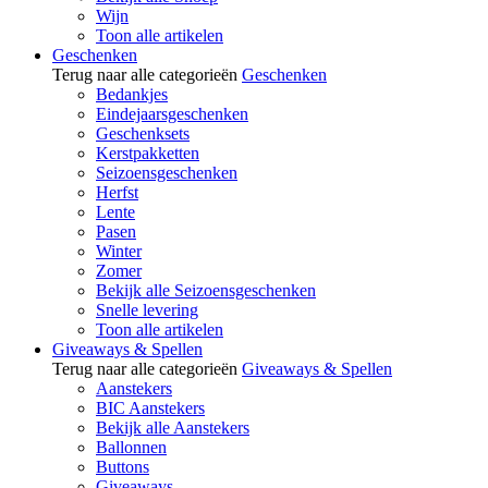
Wijn
Toon alle artikelen
Geschenken
Terug naar alle categorieën
Geschenken
Bedankjes
Eindejaarsgeschenken
Geschenksets
Kerstpakketten
Seizoensgeschenken
Herfst
Lente
Pasen
Winter
Zomer
Bekijk alle Seizoensgeschenken
Snelle levering
Toon alle artikelen
Giveaways & Spellen
Terug naar alle categorieën
Giveaways & Spellen
Aanstekers
BIC Aanstekers
Bekijk alle Aanstekers
Ballonnen
Buttons
Giveaways