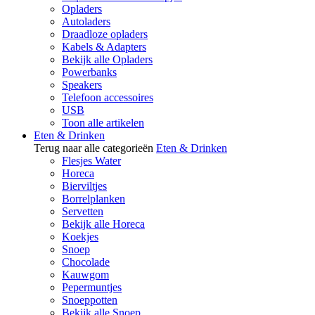
Opladers
Autoladers
Draadloze opladers
Kabels & Adapters
Bekijk alle Opladers
Powerbanks
Speakers
Telefoon accessoires
USB
Toon alle artikelen
Eten & Drinken
Terug naar alle categorieën
Eten & Drinken
Flesjes Water
Horeca
Bierviltjes
Borrelplanken
Servetten
Bekijk alle Horeca
Koekjes
Snoep
Chocolade
Kauwgom
Pepermuntjes
Snoeppotten
Bekijk alle Snoep