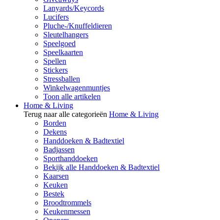
Lanyards/Keycords
Lucifers
Pluche-/Knuffeldieren
Sleutelhangers
Speelgoed
Speelkaarten
Spellen
Stickers
Stressballen
Winkelwagenmuntjes
Toon alle artikelen
Home & Living
Terug naar alle categorieën
Home & Living
Borden
Dekens
Handdoeken & Badtextiel
Badjassen
Sporthanddoeken
Bekijk alle Handdoeken & Badtextiel
Kaarsen
Keuken
Bestek
Broodtrommels
Keukenmessen