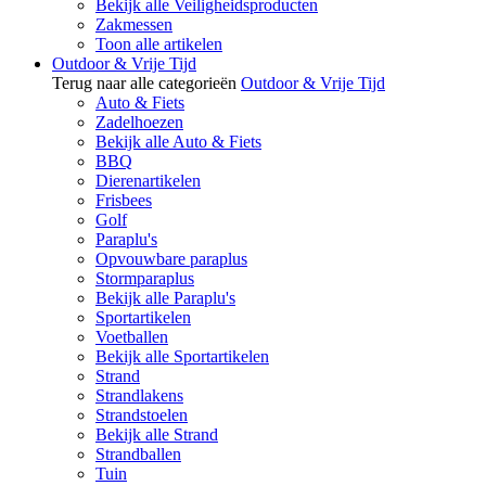
Bekijk alle Veiligheidsproducten
Zakmessen
Toon alle artikelen
Outdoor & Vrije Tijd
Terug naar alle categorieën
Outdoor & Vrije Tijd
Auto & Fiets
Zadelhoezen
Bekijk alle Auto & Fiets
BBQ
Dierenartikelen
Frisbees
Golf
Paraplu's
Opvouwbare paraplus
Stormparaplus
Bekijk alle Paraplu's
Sportartikelen
Voetballen
Bekijk alle Sportartikelen
Strand
Strandlakens
Strandstoelen
Bekijk alle Strand
Strandballen
Tuin