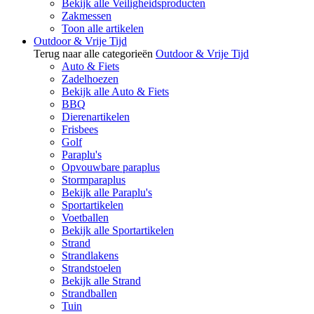
Bekijk alle Veiligheidsproducten
Zakmessen
Toon alle artikelen
Outdoor & Vrije Tijd
Terug naar alle categorieën
Outdoor & Vrije Tijd
Auto & Fiets
Zadelhoezen
Bekijk alle Auto & Fiets
BBQ
Dierenartikelen
Frisbees
Golf
Paraplu's
Opvouwbare paraplus
Stormparaplus
Bekijk alle Paraplu's
Sportartikelen
Voetballen
Bekijk alle Sportartikelen
Strand
Strandlakens
Strandstoelen
Bekijk alle Strand
Strandballen
Tuin