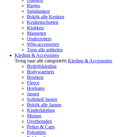
Openers
Rietjes
Snijplanken
Bekijk alle Keuken
Keukenschorten
Klokken
Magneten
Onderzetters
Wijn-accessoires
Toon alle artikelen
Kleding & Accessoires
Terug naar alle categorieën
Kleding & Accessoires
Bedrijfskleding
Bodywarmers
Broeken
Fleece
Horloges
Jassen
Softshell Jassen
Bekijk alle Jassen
Kinderkleding
Mutsen
Overhemden
Petten & Caps
Poloshirts