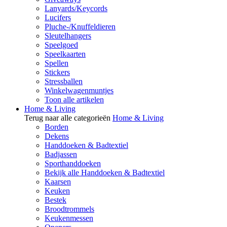
Lanyards/Keycords
Lucifers
Pluche-/Knuffeldieren
Sleutelhangers
Speelgoed
Speelkaarten
Spellen
Stickers
Stressballen
Winkelwagenmuntjes
Toon alle artikelen
Home & Living
Terug naar alle categorieën
Home & Living
Borden
Dekens
Handdoeken & Badtextiel
Badjassen
Sporthanddoeken
Bekijk alle Handdoeken & Badtextiel
Kaarsen
Keuken
Bestek
Broodtrommels
Keukenmessen