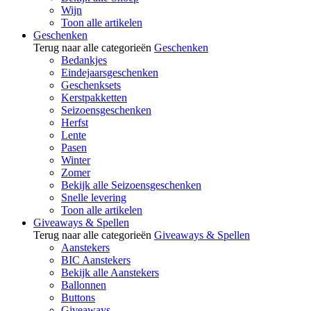
Wijn
Toon alle artikelen
Geschenken
Terug naar alle categorieën
Geschenken
Bedankjes
Eindejaarsgeschenken
Geschenksets
Kerstpakketten
Seizoensgeschenken
Herfst
Lente
Pasen
Winter
Zomer
Bekijk alle Seizoensgeschenken
Snelle levering
Toon alle artikelen
Giveaways & Spellen
Terug naar alle categorieën
Giveaways & Spellen
Aanstekers
BIC Aanstekers
Bekijk alle Aanstekers
Ballonnen
Buttons
Giveaways