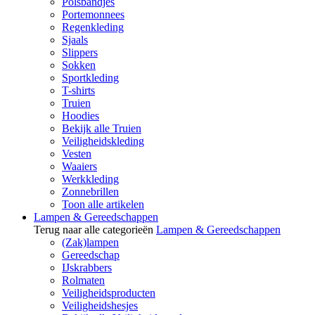
Polsbandjes
Portemonnees
Regenkleding
Sjaals
Slippers
Sokken
Sportkleding
T-shirts
Truien
Hoodies
Bekijk alle Truien
Veiligheidskleding
Vesten
Waaiers
Werkkleding
Zonnebrillen
Toon alle artikelen
Lampen & Gereedschappen
Terug naar alle categorieën
Lampen & Gereedschappen
(Zak)lampen
Gereedschap
IJskrabbers
Rolmaten
Veiligheidsproducten
Veiligheidshesjes