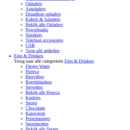
Opladers
Autoladers
Draadloze opladers
Kabels & Adapters
Bekijk alle Opladers
Powerbanks
Speakers
Telefoon accessoires
USB
Toon alle artikelen
Eten & Drinken
Terug naar alle categorieën
Eten & Drinken
Flesjes Water
Horeca
Bierviltjes
Borrelplanken
Servetten
Bekijk alle Horeca
Koekjes
Snoep
Chocolade
Kauwgom
Pepermuntjes
Snoeppotten
Bekijk alle Snoep