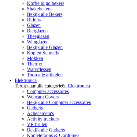
Koffie to go bekers
Shakebekers
Bekijk alle Bekers
Bidons
Glazen
Bierglazen
Theeglazen
Wijnglazen
Bekijk alle Glazen
Kop en Schotels
Mokken
Thermo
Waterflessen
Toon alle artikelen
Elektronica
Terug naar alle categorieën
Elektronica
Computer accessoires
Webcam Covers
Bekijk alle Computer accessoires
Gadgets
Actiecamera's
Activity trackers
VR brillen
Bekijk alle Gadgets
Koptelefoons & Oordopjes